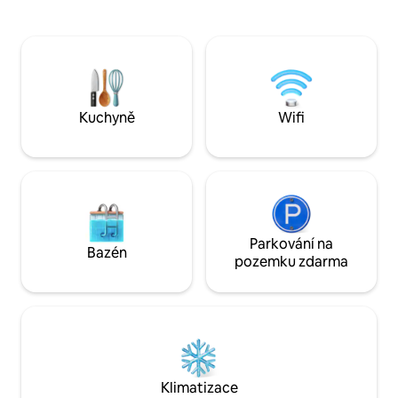
nedalekých pláží, p
láká rybaření, je to jedno z nejlepších
laguně a výstupy n
míst. Na jedné straně nemovitosti se
odkud můžeš obdi
nachází pláž El Encanto. Wi-Fi přes
v oblasti Fonsecov
anténu Starlink Pokud budeš potřebovat
Salvador a Nikara
projížďku lodí nebo mototaxi, rádi ti s tím
pomůžeme.
Kuchyně
Wifi
Parkování na
Bazén
pozemku zdarma
Klimatizace