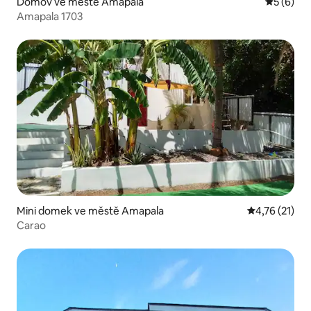
Domov ve městě Amapala
Průměrné
5 (6)
Amapala 1703
Mini domek ve městě Amapala
Průměrné hod
4,76 (21)
Carao