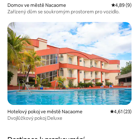
Domov ve městě Nacaome
Průměrné ho
4,89 (9)
Zařízený dům se soukromým prostorem pro vozidlo.
Hotelový pokoj ve městě Nacaome
Průměrné hod
4,61 (23)
Dvojlůžkový pokoj Deluxe