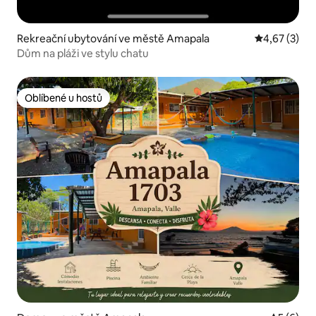
Rekreační ubytování ve městě Amapala
Průměrné ho
4,67 (3)
Dům na pláži ve stylu chatu
Oblíbené u hostů
Oblíbené u hostů