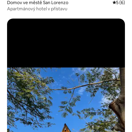
Domov ve městě San Lorenzo
Průměrné
5 (6)
Apartmánový hotel v přístavu