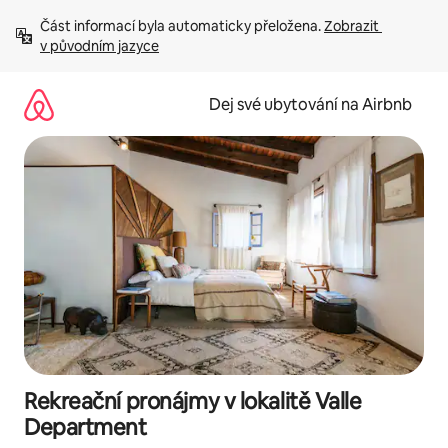
Přeskočit
Část informací byla automaticky přeložena. 
Zobrazit 
na
v původním jazyce
obsah
Dej své ubytování na Airbnb
Rekreační pronájmy v lokalitě Valle
Department