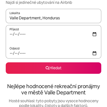
Najdi si jedinečné ubytování na Airbnb
Lokalita
Až budou výsledky k dispozici, můžeš si je procházet pomocí š
Příjezd
Odjezd
Hledat
Nejlépe hodnocené rekreační pronájmy
ve městě Valle Department
Hosté souhlasí: tyto pobyty jsou vysoce hodnoceny
podle lokality, čistoty a dalších faktorů.