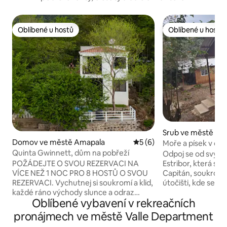
Oblíbené u hostů
Oblíbené u hostů
Oblíbené u hostů
Oblíbené u hostů
Srub ve městě Am
Domov ve městě Amapala
Průměrné hodnocení 5 z 5
5 (6)
Moře a písek v cha
Quinta Gwinnett, dům na pobřeží
Odpoj se od svých
Estribor, která se
POŽÁDEJTE O SVOU REZERVACI NA
Capitán, soukrom
VÍCE NEŽ 1 NOC PRO 8 HOSTŮ O SVOU
útočišti, kde se př
REZERVACI. Vychutnej si soukromí a klid,
pohodlím. Užij si 
každé ráno východy slunce a odraz
Oblíbené vybavení v rekreačních
společné prostory 
měsíce v moři během období úplňku.
bazénem a ohništěm. Strat
V téhle privilegované oblasti si můžeš
pronájmech ve městě Valle Department
umístěné místo pr
zaplavat v hlubokých vodách a pokud tě