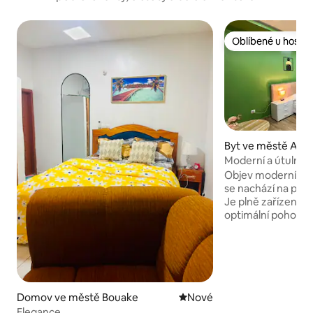
Oblíbené u hostů
Oblíbené u hostů
Byt ve městě Abid
Moderní a útulný 
Objev moderní a el
se nachází na pob
Je plně zařízený a
optimální pohodlí: k
klimatizaci, vysoko
televizi, kuchyň a spr
má ideální polohu, 
snadno přístupná.
probíhají stavební
dokončeny, drobn
Domov ve městě Bouake
Nové ubytování
Nové
budou co nejdříve
Elegance