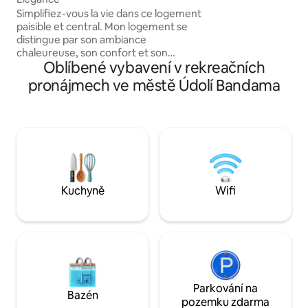
Simplifiez-vous la vie dans ce logement
paisible et central. Mon logement se
distingue par son ambiance
chaleureuse, son confort et son
Oblíbené vybavení v rekreačních
emplacement idéal. Il offre des espaces
lumineux, une décoration soignée et
pronájmech ve městě Údolí Bandama
tous les équipements nécessaires pour
un séjour agréable. Situé dans un
quartier calme et facilement accessible,
il permet de profiter pleinement des
attractions, des commerces et des
transports à Proximité.
Kuchyně
Wifi
Parkování na
Bazén
pozemku zdarma