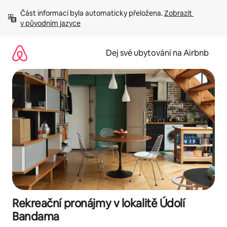
Přeskočit
Část informací byla automaticky přeložena. 
Zobrazit 
na
v původním jazyce
obsah
Dej své ubytování na Airbnb
Rekreační pronájmy v lokalitě Údolí
Bandama