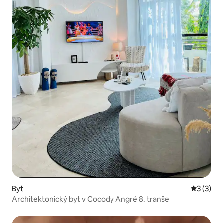
Byt
Průměrné
3 (3)
Architektonický byt v Cocody Angré 8. tranše