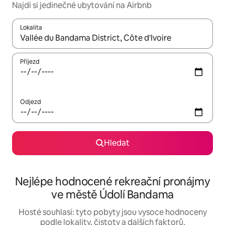
Najdi si jedinečné ubytování na Airbnb
Lokalita
Až budou výsledky k dispozici, můžeš si je procházet pomocí š
Příjezd
Odjezd
Hledat
Nejlépe hodnocené rekreační pronájmy
ve městě Údolí Bandama
Hosté souhlasí: tyto pobyty jsou vysoce hodnoceny
podle lokality, čistoty a dalších faktorů.