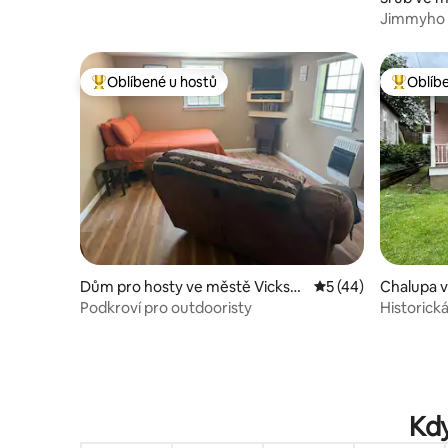
Jimmyho 
Oblíbené u hostů
Oblíb
Nejlepší v kategorii Oblíbené u hostů
Nejlepší
Dům pro hosty ve městě Vicksb
Průměrné hodnocen
5 (44)
Chalupa 
urg
Podkroví pro outdooristy
Historick
Kdy