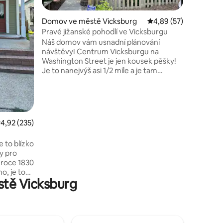
působí os
venku a 
Domov ve městě Vicksburg
Průměrné hodnocení 4
4,89 (57)
odpočiň. 
hostů si 
Pravé jižanské pohodlí ve Vicksburgu
vylepšení
Náš domov vám usnadní plánování
pokračuj
návštěvy! Centrum Vicksburgu na
destinac
Washington Street je jen kousek pěšky!
Těšíme s
Je to nanejvýš asi 1/2 míle a je tam
spousta úžasných restaurací, kam chodí
místní i cestovatelé!Každé ráno se
probudíš se světlem města prosvítajícím
okny! Velmi bezpečné ubytování,
protože je útulně zasazeno mezi dva
růměrné hodnocení 4,92 z 5, 235 hodnocení
4,92 (235)
kostely!Přijeď do Vicksburgu,
prozkoumej naše historické město
e to blízko
a pobývej v pohodlí našeho krásného
y pro
domova daleko od domova!
 roce 1830
*Nezapomeňte si prosím přečíst další
o, je to
poznámky!
stě Vicksburg
m
ního
en kousek
í se