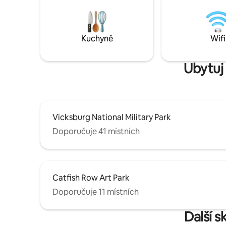
města. Tat
byla použí
20. letec
jídelním 
Kuchyně
Wifi
koupelnou
Ubytuj
Vicksburg National Military Park
Doporučuje 41 místních
Catfish Row Art Park
Doporučuje 11 místních
Další s