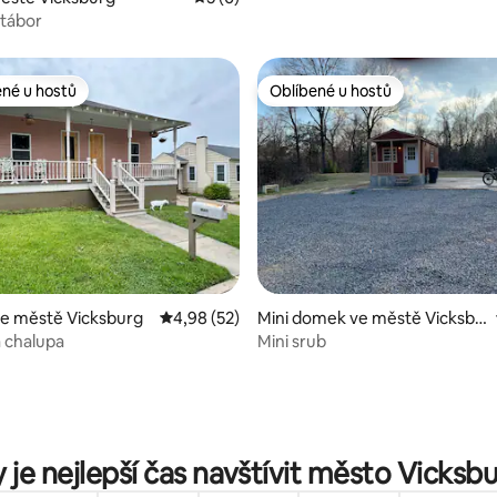
tábor
ené u hostů
Oblíbené u hostů
 v kategorii Oblíbené u hostů
Oblíbené u hostů
í 5 z 5, 44 hodnocení
ve městě Vicksburg
Průměrné hodnocení 4,98 z 5, 52 hodnocení
4,98 (52)
Mini domek ve městě Vicksbu
rg
á chalupa
Mini srub
 je nejlepší čas navštívit město Vicksb