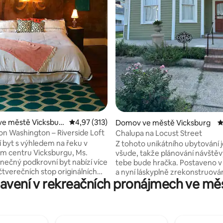
98 z 5, 181 hodnocení
ve městě Vicksbur
Průměrné hodnocení 4,97 z 5, 313 hodnocení
4,97 (313)
Domov ve městě Vicksburg
P
on Washington – Riverside Loft
Chalupa na Locust Street
 byt s výhledem na řeku v
Z tohoto unikátního ubytování j
ém centru Vicksburgu, Ms.
všude, takže plánování návštěv
inečný podkrovní byt nabízí více
tebe bude hračka. Postaveno v
čtverečních stop originálních
a nyní láskyplně zrekonstruován
avení v rekreačních pronájmech ve mě
prken dřevěných podlah a
kousek Vicksburgovy minulosti. Muzeu
 zdí. Má výhled na Yazoo
Old Courthouse je vidět ze zad
 Canal, na jednu stranu na řeku
dvora a historické centrum je j
pi a most a na druhou stranu na
pěšky. Jen pár bloků od centra je pivovar
 House a historické centrum
a několik jedinečných restaurac