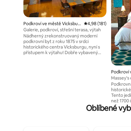
Podkroví ve městě Vicksbur
Průměrné hodnocení 4,
4,98 (181)
g
Galerie, podkroví, střešní terasa, výtah
Nádherný zrekonstruovaný moderní
podkrovní byt z roku 1875 v srdci
historického centra Vicksburgu, nyní s
přístupem k výtahu! Dobře vybavený
prostor s „wow faktorem“, který pojme 4
osoby. Zažijte nádherný výhled na řeku a
sledujte západ slunce ze 74 metrů
Podkroví 
čtverečních soukromé střešní terasy!
g
Massey's 
Projděte se k jedinečným restauracím,
Podkrovní
nákupům a historickým památkám. Živou
historick
hudbu najdete také v restauraci 10 South
Tento jed
nebo v baru 1311 na střeše a házení
než 1700 
sekerou jako rodinná událost (co se
Oblíbené vyb
širokých 
může pokazit LOL), vše v sousedních
cihlových
blocích.
Diversion
Mississip
Old Court