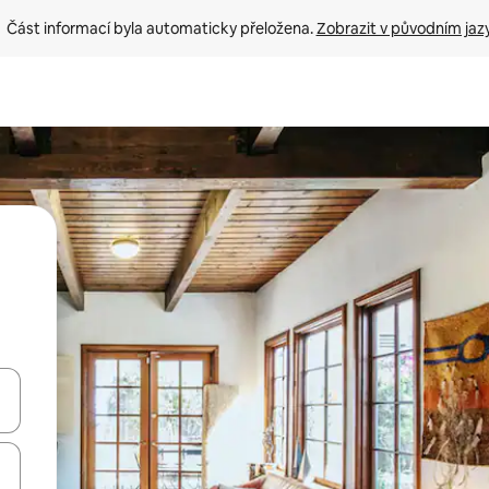
Část informací byla automaticky přeložena. 
Zobrazit v původním jaz
ázet pomocí šipek nahoru a dolů, dotykem nebo přejetím prstem.