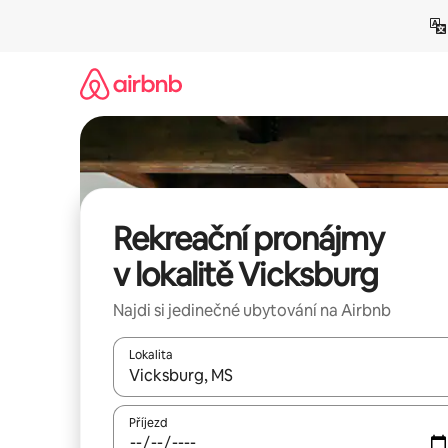
Přeskočit
na
obsah
Rekreační pronájmy
v lokalitě Vicksburg
Najdi si jedinečné ubytování na Airbnb
Lokalita
Až budou výsledky k dispozici, můžeš si je proch
Příjezd