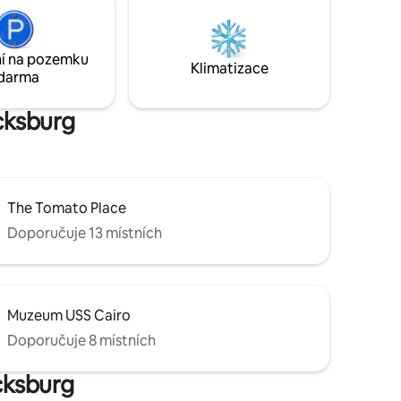
sti.
jsou jen
í na pozemku
t.
Klimatizace
darma
cksburg
The Tomato Place
Doporučuje 13 místních
Muzeum USS Cairo
Doporučuje 8 místních
icksburg