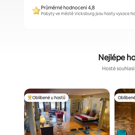
Průměrné hodnocení 4,8
Pobyty ve městě Vicksburg jsou hosty vysoce ho
Nejlépe h
Hosté souhlasí:
Oblíbené u hostů
Oblíbené
Nejlepší v kategorii Oblíbené u hostů
Oblíbené