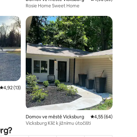
Rosie Home Sweet Home
Průměrné hodnocení 4,92 z 5, 13 hodnocení
4,92 (13)
Domov ve městě Vicksburg
Průměrné hodnocení 4
4,55 (64)
Vicksburg Klíč k jižnímu útočišti
urg?