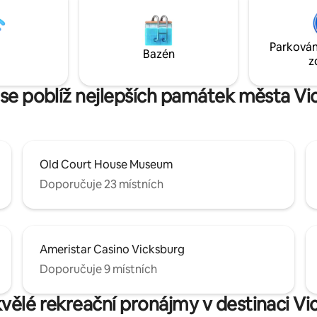
o budova pochází z 19. století a
zábavným nakupováním v blízko
vána jako starý nelegální bar ve
Kasina a Národní vojenský park 
h. Disponuje otevřenou kuchyní,
kousek cesty autem. V případě potřeby
Parkován
a obývacím pokojem s
je k dispozici psací stůl a interne
Bazén
z
 pro hosty
 se poblíž nejlepších památek města Vi
Old Court House Museum
Doporučuje 23 místních
Ameristar Casino Vicksburg
Doporučuje 9 místních
kvělé rekreační pronájmy v destinaci V