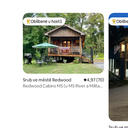
Oblíbené u hostů
Oblíb
Nejlepší v kategorii Oblíbené u hostů
Nejlepší
Srub ve městě Redwood
Průměrné hodnocení 4,
4,97 (70)
Redwood Cabins MS (u MS River a Military
Park)
Srub ve m