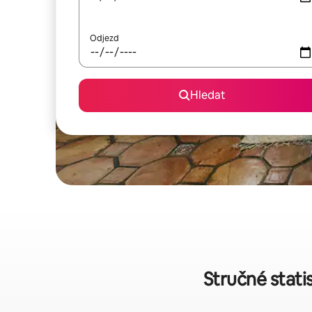
Odjezd
Hledat
Stručné stati