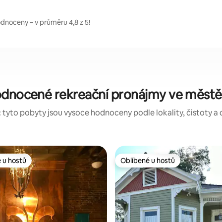
dnoceny – v průměru 4,8 z 5!
odnocené rekreační pronájmy ve městě
 tyto pobyty jsou vysoce hodnoceny podle lokality, čistoty a 
 u hostů
Oblíbené u hostů
 u hostů
Oblíbené u hostů