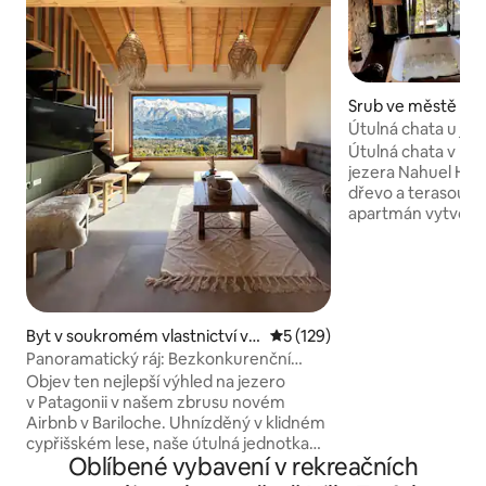
Srub ve městě San
riloche
Útulná chata u jeze
Útulná chata v rus
jezera Nahuel Huap
dřevo a terasou. 
apartmán vytvořen
romantiku s výhle
a měsíce nad jeze
internet přes OPT
pro práci. Kuchyňk
potřebujete, včet
Byt v soukromém vlastnictví ve
Průměrné hodnocení 5 z 5, 
5 (129)
Gusto. Trezor pr
městě San Carlos de Bariloche
při procházce. Kou
Panoramatický ráj: Bezkonkurenční
tenis. Pláž: Kajak 
výhledy pro páry
Objev ten nejlepší výhled na jezero
Kontinentální sníd
v Patagonii v našem zbrusu novém
Airbnb v Bariloche. Uhnízděný v klidném
cypřišském lese, naše útulná jednotka
Oblíbené vybavení v rekreačních
pro dva nabízí bezkonkurenční výhled na
Cerro Catedral a jezero Gutierrez. Užij si