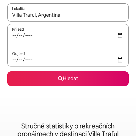
Lokalita
Až budou výsledky k dispozici, můžeš si je procházet pomocí š
Příjezd
Odjezd
Hledat
Stručné statistiky o rekreačních
pronájmech v destinaci Villa Traful