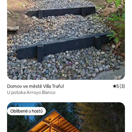
Domov ve městě Villa Traful
Průměrné
5 (3)
U potoka Arroyo Blanco
Oblíbené u hostů
Oblíbené u hostů