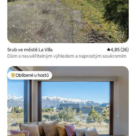
Srub ve městě La Villa
Průměrné hod
4,85 (26)
Dům s neuvěřitelným výhledem a naprostým soukromím
Oblíbené u hostů
Nejlepší v kategorii Oblíbené u hostů