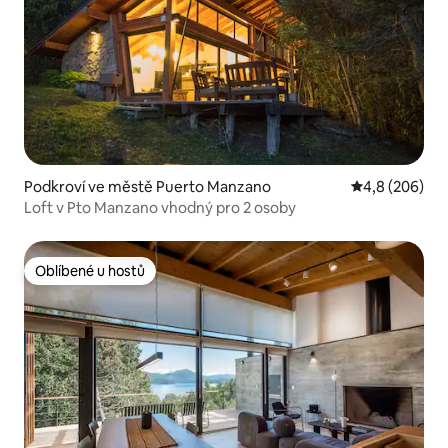
Podkroví ve městě Puerto Manzano
Průměrné hodn
4,8 (206)
Loft v Pto Manzano vhodný pro 2 osoby
Oblíbené u hostů
Oblíbené u hostů