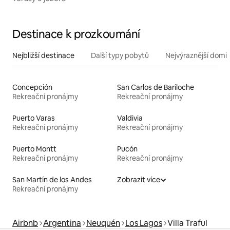
Destinace k prozkoumání
Nejbližší destinace
Další typy pobytů
Nejvýraznější domin
Concepción
San Carlos de Bariloche
Rekreační pronájmy
Rekreační pronájmy
Puerto Varas
Valdivia
Rekreační pronájmy
Rekreační pronájmy
Puerto Montt
Pucón
Rekreační pronájmy
Rekreační pronájmy
San Martín de los Andes
Zobrazit více
Rekreační pronájmy
Airbnb
Argentina
Neuquén
Los Lagos
Villa Traful