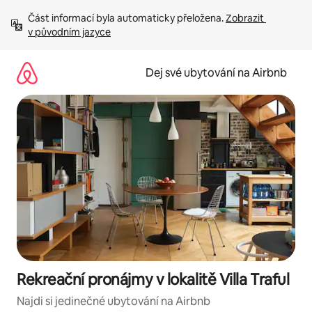
Přeskočit
Část informací byla automaticky přeložena. 
Zobrazit 
na
v původním jazyce
obsah
Dej své ubytování na Airbnb
Rekreační pronájmy v lokalitě Villa Traful
Najdi si jedinečné ubytování na Airbnb