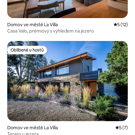
Domov ve městě La Villa
Průměrné 
5 (12)
Casa Valo, prémiový s výhledem na jezero
Oblíbené u hostů
Oblíbené u hostů
Domov ve městě La Villa
Průměrné
5 (7)
Terasy u jezera