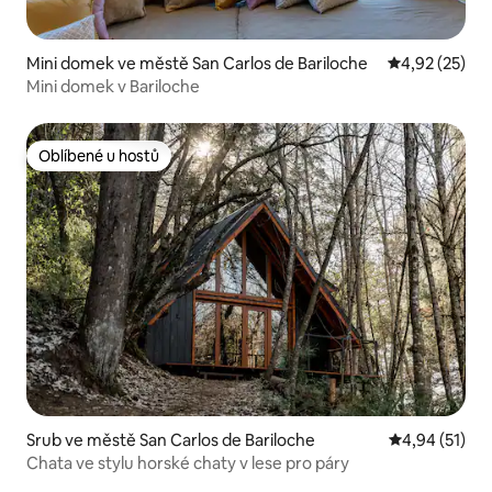
Mini domek ve městě San Carlos de Bariloche
Průměrné hod
4,92 (25)
Mini domek v Bariloche
Oblíbené u hostů
Oblíbené u hostů
Srub ve městě San Carlos de Bariloche
Průměrné hod
4,94 (51)
Chata ve stylu horské chaty v lese pro páry