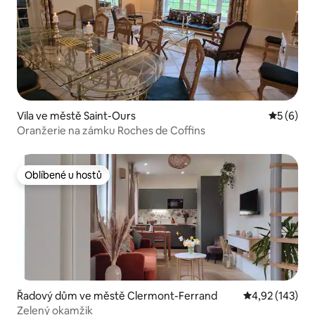
Vila ve městě Saint-Ours
Průměrné
5 (6)
Oranžerie na zámku Roches de Coffins
Oblíbené u hostů
Oblíbené u hostů
Řadový dům ve městě Clermont-Ferrand
Průměrné hodn
4,92 (143)
Zelený okamžik