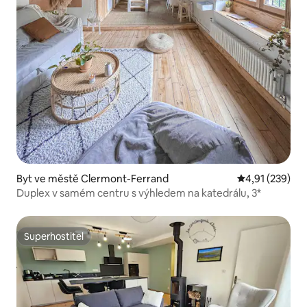
Byt ve městě Clermont-Ferrand
Průměrné hodn
4,91 (239)
Duplex v samém centru s výhledem na katedrálu, 3*
Superhostitel
Superhostitel