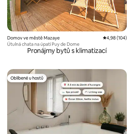
Domov ve městě Mazaye
Průměrné hodno
4,98 (104)
Útulná chata na úpatí Puy de Dome
Pronájmy bytů s klimatizací
Oblíbené u hostů
Oblíbené u hostů