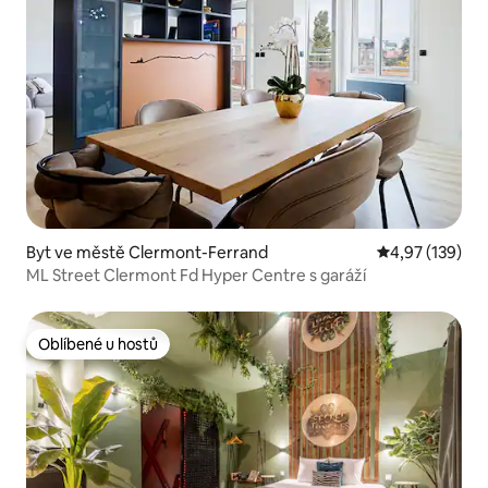
Byt ve městě Clermont-Ferrand
Průměrné hodn
4,97 (139)
ML Street Clermont Fd Hyper Centre s garáží
Oblíbené u hostů
Oblíbené u hostů