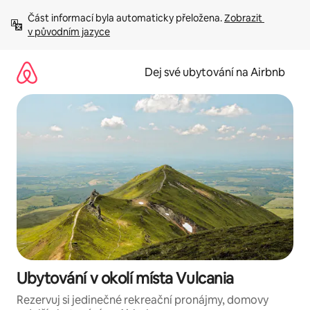
Přeskočit
Část informací byla automaticky přeložena. 
Zobrazit 
na
v původním jazyce
obsah
Dej své ubytování na Airbnb
Ubytování v okolí místa Vulcania
Rezervuj si jedinečné rekreační pronájmy, domovy