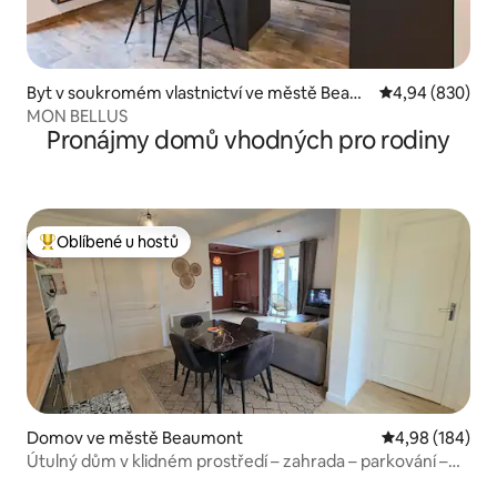
Byt v soukromém vlastnictví ve městě Beau
Průměrné hodno
4,94 (830)
mont
MON BELLUS
Pronájmy domů vhodných pro rodiny
Oblíbené u hostů
Nejlepší v kategorii Oblíbené u hostů
Domov ve městě Beaumont
Průměrné hodno
4,98 (184)
Útulný dům v klidném prostředí – zahrada – parkování –
klimatizace