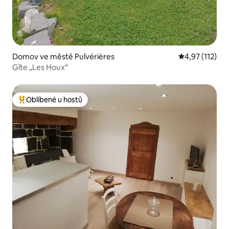
Domov ve městě Pulvérières
Průměrné hodn
4,97 (112)
Gîte „Les Houx“
Oblíbené u hostů
Nejlepší v kategorii Oblíbené u hostů