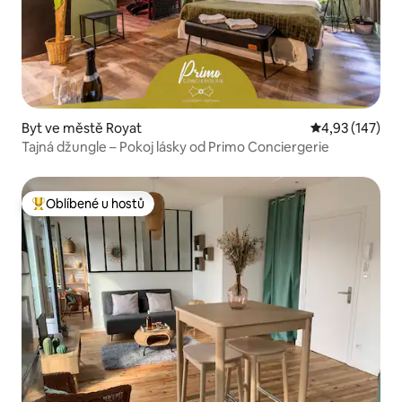
Byt ve městě Royat
Průměrné hodn
4,93 (147)
Tajná džungle – Pokoj lásky od Primo Conciergerie
Oblíbené u hostů
Nejlepší v kategorii Oblíbené u hostů