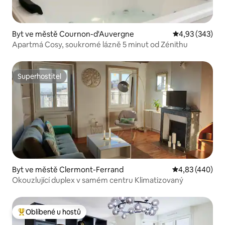
Byt ve městě Cournon-d'Auvergne
Průměrné hodno
4,93 (343)
Apartmá Cosy, soukromé lázně 5 minut od Zénithu
Superhostitel
Superhostitel
Byt ve městě Clermont-Ferrand
Průměrné hodno
4,83 (440)
Okouzlující duplex v samém centru Klimatizovaný
Oblíbené u hostů
Nejlepší v kategorii Oblíbené u hostů