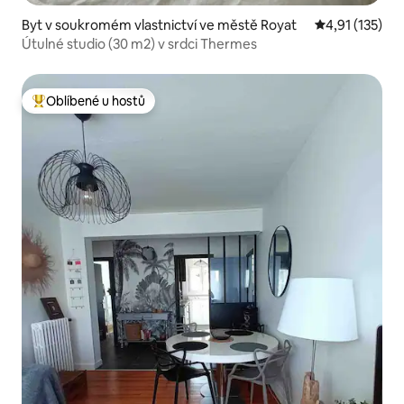
Byt v soukromém vlastnictví ve městě Royat
Průměrné hodn
4,91 (135)
Útulné studio (30 m2) v srdci Thermes
Oblíbené u hostů
Nejlepší v kategorii Oblíbené u hostů