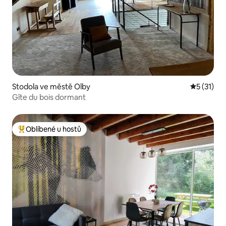
Stodola ve městě Olby
Průměrné 
5 (31)
Gîte du bois dormant
Oblíbené u hostů
Nejlepší v kategorii Oblíbené u hostů