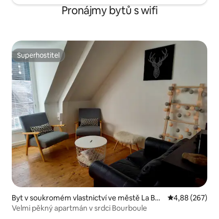
Pronájmy bytů s wifi
Superhostitel
Superhostitel
Byt v soukromém vlastnictví ve městě La Bou
Průměrné hodno
4,88 (267)
rboule
Velmi pěkný apartmán v srdci Bourboule