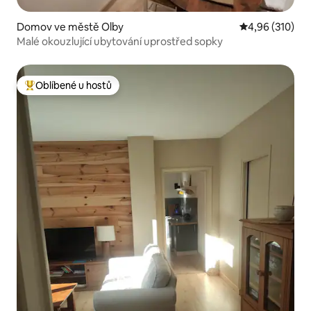
Domov ve městě Olby
Průměrné hodn
4,96 (310)
Malé okouzlující ubytování uprostřed sopky
Oblíbené u hostů
Nejlepší v kategorii Oblíbené u hostů