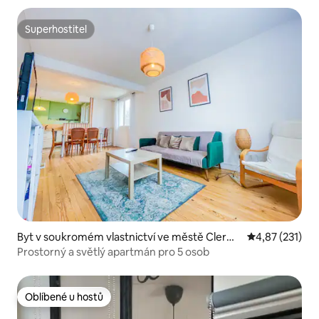
Superhostitel
Superhostitel
Byt v soukromém vlastnictví ve městě Clerm
Průměrné hodn
4,87 (231)
ont-Ferrand
Prostorný a světlý apartmán pro 5 osob
Oblíbené u hostů
Oblíbené u hostů