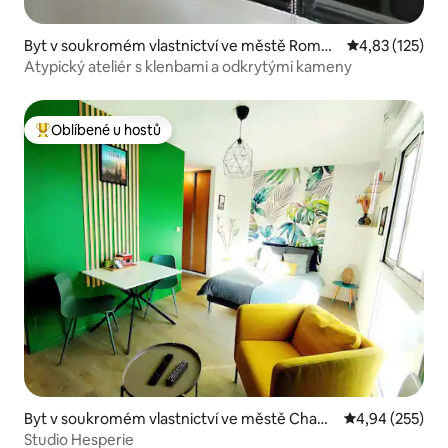
Byt v soukromém vlastnictví ve městě Romag
Průměrné hodn
4,83 (125)
nat
Atypický ateliér s klenbami a odkrytými kameny
Oblíbené u hostů
Nejlepší v kategorii Oblíbené u hostů
Byt v soukromém vlastnictví ve městě Cham
Průměrné hodno
4,94 (255)
alières
Studio Hesperie