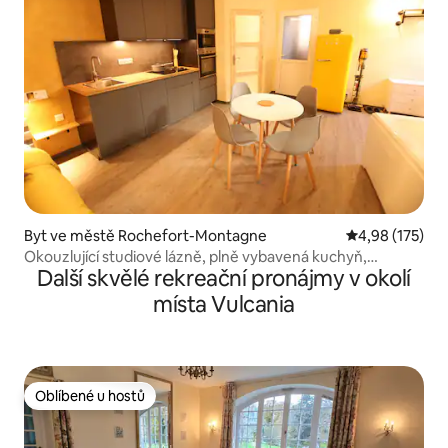
Byt ve městě Rochefort-Montagne
Průměrné hodn
4,98 (175)
Okouzlující studiové lázně, plně vybavená kuchyň,
Další skvělé rekreační pronájmy v okolí
klimatizace, obří postel
místa Vulcania
Oblíbené u hostů
Oblíbené u hostů