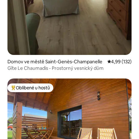
Domov ve městě Saint-Genès-Champanelle
Průměrné hodn
4,99 (132)
Gîte Le Chaumadis - Prostorný vesnický dům
Oblíbené u hostů
Nejlepší v kategorii Oblíbené u hostů