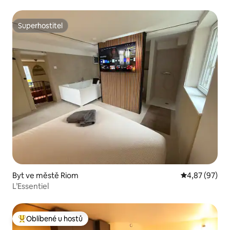
Superhostitel
Superhostitel
Byt ve městě Riom
Průměrné hod
4,87 (97)
L’Essentiel
Oblíbené u hostů
Nejlepší v kategorii Oblíbené u hostů