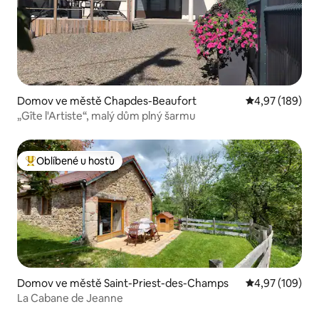
Domov ve městě Chapdes-Beaufort
Průměrné hodn
4,97 (189)
„Gîte l'Artiste“, malý dům plný šarmu
Oblíbené u hostů
Nejlepší v kategorii Oblíbené u hostů
Domov ve městě Saint-Priest-des-Champs
Průměrné hodn
4,97 (109)
La Cabane de Jeanne