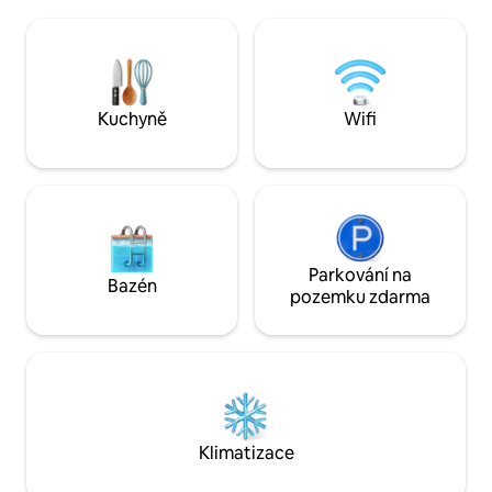
(point de départ p
zaručeny. Možnost samostatného
sommets de volcans), 15 min du
příjezdu. Vybavení pro kojence,
du panoramique des 
povlečení a ručníky jsou k dispozici.
de la grotte et la 
Autoroute A89, sor
Kuchyně
Wifi
Parkování na
Bazén
pozemku zdarma
Klimatizace