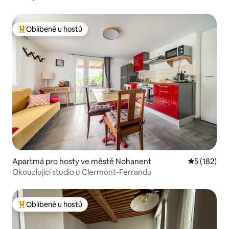
Oblíbené u hostů
Nejlepší v kategorii Oblíbené u hostů
Apartmá pro hosty ve městě Nohanent
Průměrné h
5 (182)
Okouzlující studio u Clermont-Ferrandu
Oblíbené u hostů
Nejlepší v kategorii Oblíbené u hostů