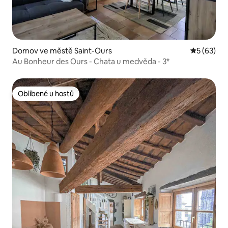
Domov ve městě Saint-Ours
Průměrné 
5 (63)
Au Bonheur des Ours - Chata u medvěda - 3*
Oblíbené u hostů
Oblíbené u hostů