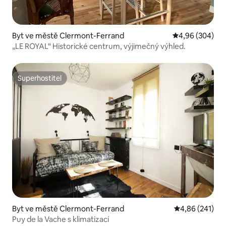
Byt ve městě Clermont-Ferrand
Průměrné hodno
4,96 (304)
„LE ROYAL“ Historické centrum, výjimečný výhled.
Superhostitel
Superhostitel
Byt ve městě Clermont-Ferrand
Průměrné hodn
4,86 (241)
Puy de la Vache s klimatizací