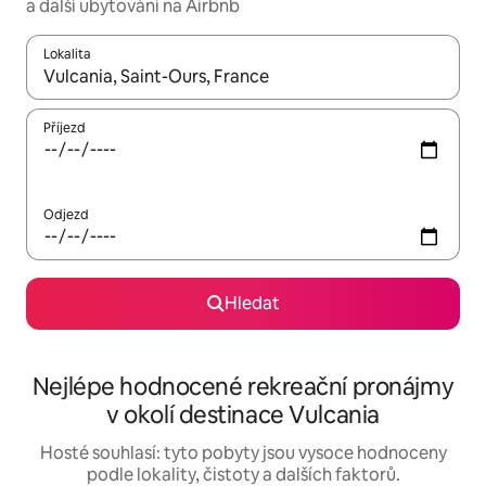
a další ubytování na Airbnb
Lokalita
Až budou výsledky k dispozici, můžeš si je procházet pomocí š
Příjezd
Odjezd
Hledat
Nejlépe hodnocené rekreační pronájmy
v okolí destinace Vulcania
Hosté souhlasí: tyto pobyty jsou vysoce hodnoceny
podle lokality, čistoty a dalších faktorů.