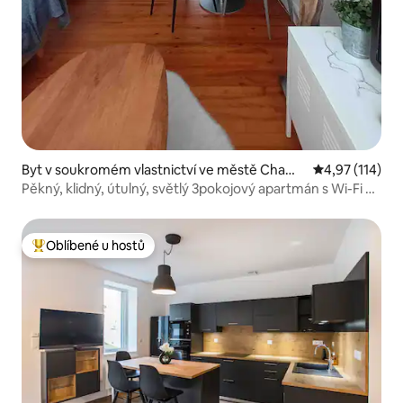
Byt v soukromém vlastnictví ve městě Chama
Průměrné hodn
4,97 (114)
lières
Pěkný, klidný, útulný, světlý 3pokojový apartmán s Wi-Fi a
soukromým parkováním
Oblíbené u hostů
Nejlepší v kategorii Oblíbené u hostů