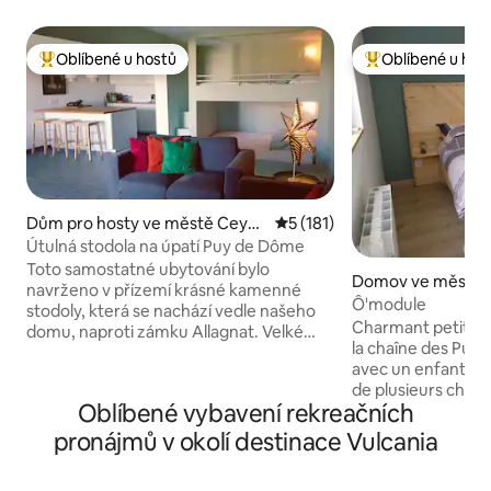
Oblíbené u hostů
Oblíbené u hos
Nejlepší v kategorii Oblíbené u hostů
Nejlepší v kategor
Dům pro hosty ve městě Ceyss
Průměrné hodnocení 5 z 5, 
5 (181)
at
Útulná stodola na úpatí Puy de Dôme
Toto samostatné ubytování bylo
Domov ve městě S
navrženo v přízemí krásné kamenné
Ô'module
stodoly, která se nachází vedle našeho
Charmant petit stu
domu, naproti zámku Allagnat. Velké
la chaîne des Puys
prosklené okno se otevírá do zahrady,
avec un enfant. A
kterou můžete využívat. Allagnat, ležící
de plusieurs chem
v srdci pohoří Chaîne des Puys na okraji
Oblíbené vybavení rekreačních
VTT. Le musée de la Ruche des Puys est
lesa proslulého svými nádhernými
à 200 m. Il se trouve à environ 5min en
bukovými lesy, je ovládán středověkým
pronájmů v okolí destinace Vulcania
voiture de Vulcani
zámkem a obklopen mnoha turistickými
Lemptegy, 10min du parking des Goules
stezkami. Klid a čistý vzduch jsou