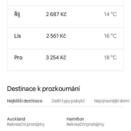
Říj
2 687 Kč
14 °C
Lis
2 561 Kč
16 °C
Pro
3 254 Kč
18 °C
Destinace k prozkoumání
Nejbližší destinace
Další typy pobytů
Nejvýraznější domin
Auckland
Hamilton
Rekreační pronájmy
Rekreační pronájmy