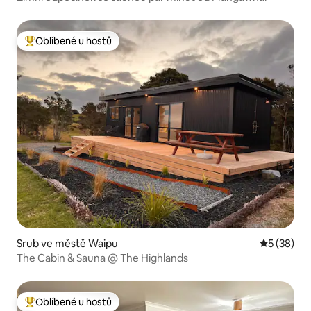
Oblíbené u hostů
Nejlepší v kategorii Oblíbené u hostů
Srub ve městě Waipu
Průměrné 
5 (38)
The Cabin & Sauna @ The Highlands
Oblíbené u hostů
Nejlepší v kategorii Oblíbené u hostů