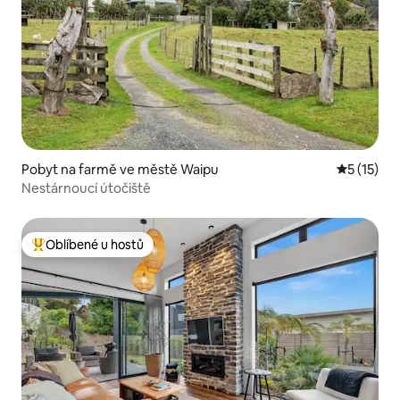
Pobyt na farmě ve městě Waipu
Průměrné 
5 (15)
Nestárnoucí útočiště
Oblíbené u hostů
Nejlepší v kategorii Oblíbené u hostů