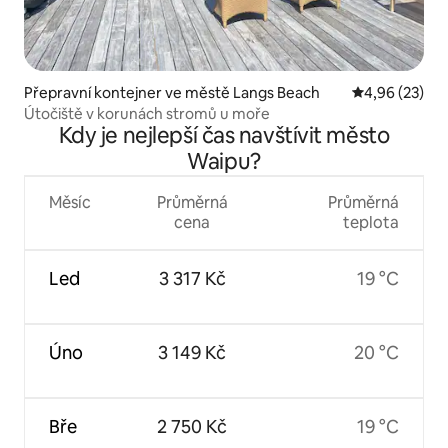
Přepravní kontejner ve městě Langs Beach
Průměrné hod
4,96 (23)
Útočiště v korunách stromů u moře
Kdy je nejlepší čas navštívit město
Waipu?
Měsíc
Průměrná
Průměrná
cena
teplota
Led
3 317 Kč
19 °C
Úno
3 149 Kč
20 °C
Bře
2 750 Kč
19 °C