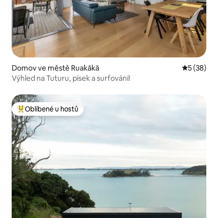
Domov ve městě Ruakākā
Průměrné 
5 (38)
Výhled na Tuturu, písek a surfování!
Oblíbené u hostů
Nejlepší v kategorii Oblíbené u hostů