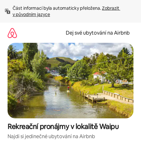
Přeskočit
Část informací byla automaticky přeložena. 
Zobrazit 
na
v původním jazyce
obsah
Dej své ubytování na Airbnb
Rekreační pronájmy v lokalitě Waipu
Najdi si jedinečné ubytování na Airbnb