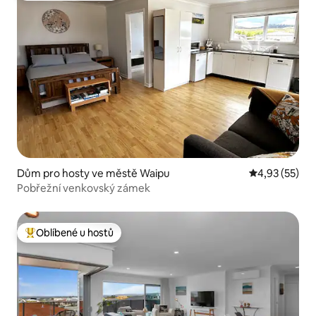
Dům pro hosty ve městě Waipu
Průměrné hod
4,93 (55)
Pobřežní venkovský zámek
Oblíbené u hostů
Nejlepší v kategorii Oblíbené u hostů