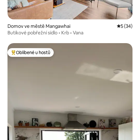
Domov ve městě Mangawhai
Průměrné 
5 (34)
Butikové pobřežní sídlo • Krb • Vana
Oblíbené u hostů
Nejlepší v kategorii Oblíbené u hostů