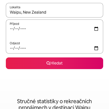
Lokalita
Až budou výsledky k dispozici, můžeš si je procházet pomocí š
Příjezd
Odjezd
Hledat
Stručné statistiky o rekreačních
pronájmech v destinaci Waipu