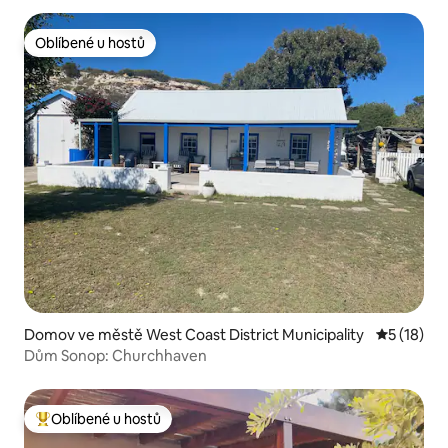
Oblíbené u hostů
Oblíbené u hostů
Domov ve městě West Coast District Municipality
Průměrné 
5 (18)
Dům Sonop: Churchhaven
Oblíbené u hostů
Nejlepší v kategorii Oblíbené u hostů