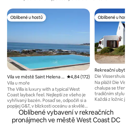
Oblíbené u hostů
Oblíbené u hostů
Oblíbené u hostů
Oblíbené u hostů
Rekreační ubytová
ě Paternoster
Die Vissershuisie –
Vila ve městě Saint Helena B
Průměrné hodnocení 4,84 z 5, 
4,84 (172)
výhled
ay
Na pláži! Die Vissershuisi
Vila u moře
chalupa se třemi 
The Villa is luxury with a typical West
tradičním stylu zá
Coast layback feel. Nejlepší ze všeho je
Každá z ložnic je s vlastní koupelnou a
vyhřívaný bazén. Posaď se, odpočiň si a
má manželskou pos
popíjej G&T, v blízkosti oceánu a skvělého
účtovány ZA OSOBU
Oblíbené vybavení v rekreačních
výhledu. Nejlepší poloha, 30 m od pláže.
dispozici je velký 
Páry a rodiny s dětmi si to zamilují.
pronájmech ve městě West Coast DC
vybavenou DSTV a kam
Krásný výhled ze všech pokojů, kde
Upozorňujeme, že
můžeš celý den lenošit a dívat se na