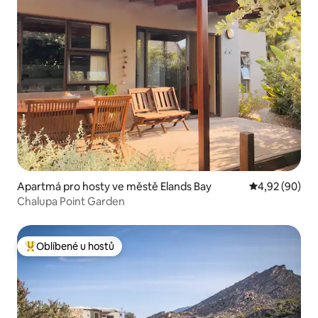
Apartmá pro hosty ve městě Elands Bay
Průměrné hodn
4,92 (90)
Chalupa Point Garden
Oblíbené u hostů
Nejlepší v kategorii Oblíbené u hostů