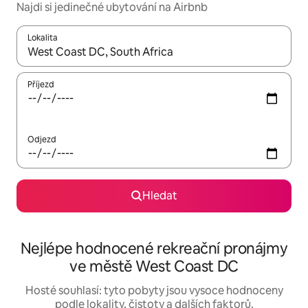
Najdi si jedinečné ubytování na Airbnb
Lokalita
Až budou výsledky k dispozici, můžeš si je procházet pomocí š
Příjezd
Odjezd
Hledat
Nejlépe hodnocené rekreační pronájmy
ve městě West Coast DC
Hosté souhlasí: tyto pobyty jsou vysoce hodnoceny
podle lokality, čistoty a dalších faktorů.