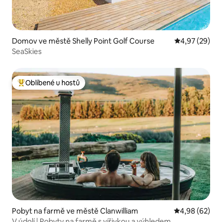
Domov ve městě Shelly Point Golf Course
Průměrné hod
4,97 (29)
SeaSkies
Oblíbené u hostů
Nejlepší v kategorii Oblíbené u hostů
Pobyt na farmě ve městě Clanwilliam
Průměrné hodn
4,98 (62)
V údolí | Pobyty na farmě s vířivkou a výhledem