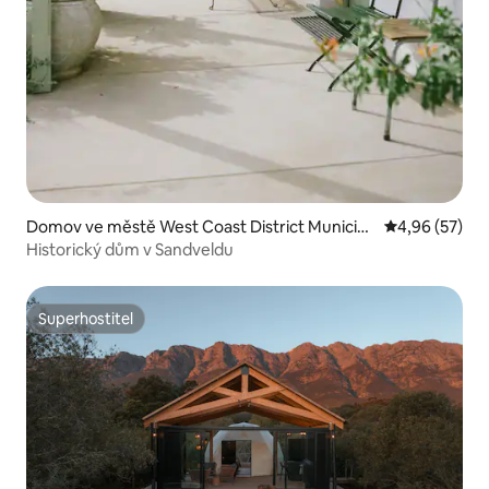
Domov ve městě West Coast District Municipa
Průměrné hod
4,96 (57)
lity
Historický dům v Sandveldu
Superhostitel
Superhostitel