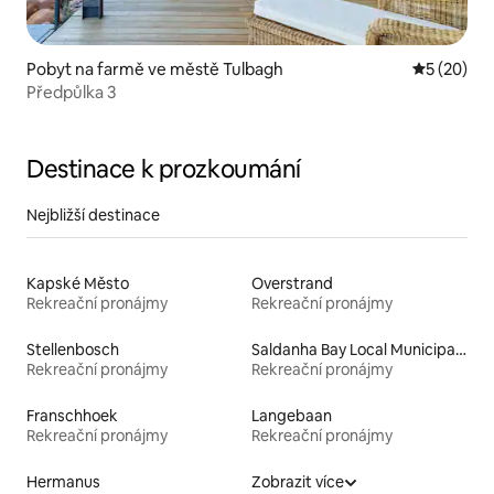
Pobyt na farmě ve městě Tulbagh
Průměrné 
5 (20)
Předpůlka 3
Destinace k prozkoumání
Nejbližší destinace
Kapské Město
Overstrand
Rekreační pronájmy
Rekreační pronájmy
Stellenbosch
Saldanha Bay Local Municipality
Rekreační pronájmy
Rekreační pronájmy
Franschhoek
Langebaan
Rekreační pronájmy
Rekreační pronájmy
Hermanus
Zobrazit více