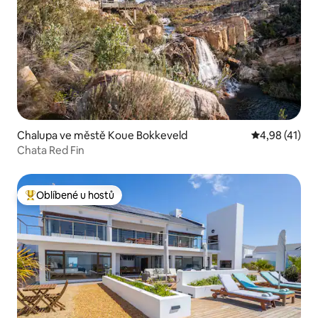
Chalupa ve městě Koue Bokkeveld
Průměrné hod
4,98 (41)
Chata Red Fin
Oblíbené u hostů
Nejlepší v kategorii Oblíbené u hostů