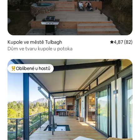
Kupole ve městě Tulbagh
Průměrné hod
4,87 (82)
Dům ve tvaru kupole u potoka
Oblíbené u hostů
Nejlepší v kategorii Oblíbené u hostů