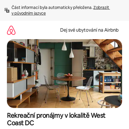
Přeskočit
Část informací byla automaticky přeložena. 
Zobrazit 
na
v původním jazyce
obsah
Dej své ubytování na Airbnb
Rekreační pronájmy v lokalitě West
Coast DC