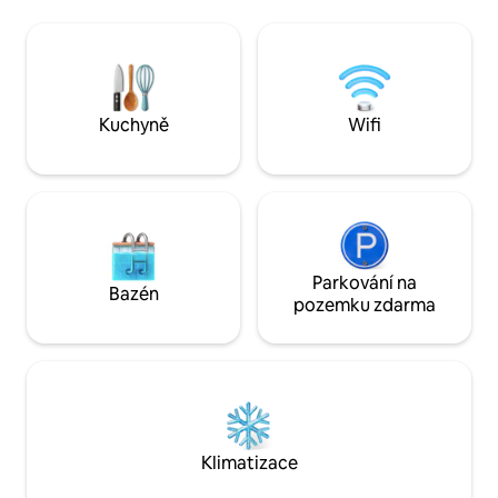
používat pouze d
velryby nebo lodě. Venkovní dřevěný gril
uhlí ). Pse si přine
braai a plynový gril braai uvnitř se
Stohovací dveře se 
skládacími dveřmi, abyste si stále mohli
grilem a nádhern
vychutnat úžasný výhled! 4 ložnice –
ideální pro stolov
1 velká manželská postel, 1 menší
manželská postel a 2 dvoulůžka. 8 hostů
Kuchyně
Wifi
Parkování na
Bazén
pozemku zdarma
Klimatizace