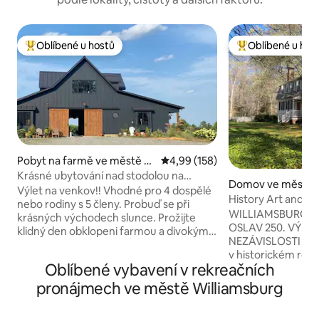
Oblíbené u hostů
Oblíbené u hos
Nejlepší v kategorii Oblíbené u hostů
Nejlepší v kategor
Pobyt na farmě ve městě C
Průměrné hodnocení 4,99 z 5, 
4,99 (158)
harles City
Krásné ubytování nad stodolou na
Domov ve městě W
fungující farmě!
Výlet na venkov!! Vhodné pro 4 dospělé
History Art and Na
nebo rodiny s 5 členy. Probuď se při
Ancient Forest
WILLIAMSBURG AR
krásných východech slunce. Prožijte
OSLAV 250. VÝR
klidný den obklopeni farmou a divokými
NEZÁVISLOSTI tím,
zvířaty. Po sledování západu slunce si
v historickém ro
užijte temnou noční oblohu osvětlenou
Oblíbené vybavení v rekreačních
z války za nezávis
miliony hvězd. Nad naší stodolou je
je krásný histori
pronájmech ve městě Williamsburg
obytný prostor se dvěma ložnicemi,
44 hektarů soukro
jednou koupelnou a obývacím
Obklop se historií,
prostorem otevřeným do kuchyně