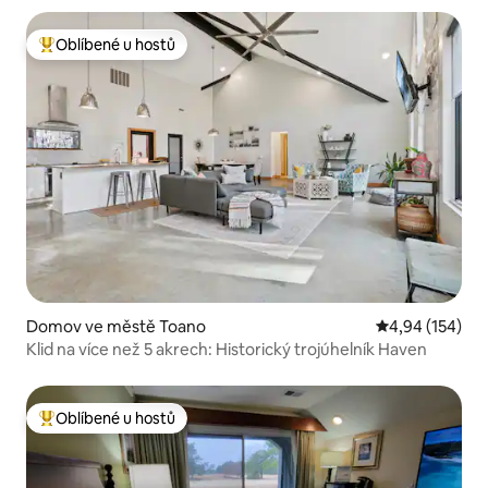
Oblíbené u hostů
Nejlepší v kategorii Oblíbené u hostů
Domov ve městě Toano
Průměrné hodn
4,94 (154)
Klid na více než 5 akrech: Historický trojúhelník Haven
Oblíbené u hostů
Nejlepší v kategorii Oblíbené u hostů