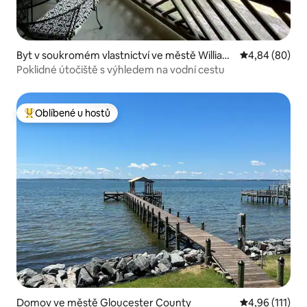
Byt v soukromém vlastnictví ve městě William
Průměrné hodn
4,84 (80)
sburg
Poklidné útočiště s výhledem na vodní cestu
Oblíbené u hostů
Nejlepší v kategorii Oblíbené u hostů
Domov ve městě Gloucester County
Průměrné hodn
4,96 (111)