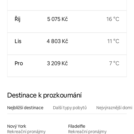
Říj
5 075 Kč
16 °C
Lis
4 803 Kč
11 °C
Pro
3 209 Kč
7 °C
Destinace k prozkoumání
Nejbližší destinace
Další typy pobytů
Nejvýraznější domin
Nový York
Filadelfie
Rekreační pronájmy
Rekreační pronájmy