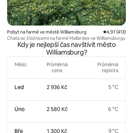
Pobyt na farmě ve městě Williamsburg
Průměrné hodn
4,97 (413)
Chata se 3 ložnicemi na farmě Mallardee ve Williamsburgu
Kdy je nejlepší čas navštívit město
Williamsburg?
Měsíc
Průměrná
Průměrná
cena
teplota
Led
2 936 Kč
5 °C
Úno
2 580 Kč
6 °C
Bře
1 300 Kč
9 °C