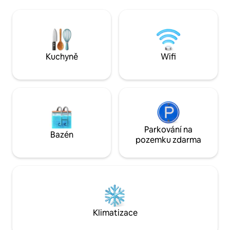
uměním a přírodou
vhodné pro každého kuchaře!! Nachází
kilometry soukrom
se poblíž Williamsburgu, Jamestownu a
stezek. Lightwood
Yorktownu, Busch Gardens a Water
venkovském okres
Country, Virginia Capitol Trail a 5 217
jižní straně řeky 
akrového útočiště pro volně žijící
snadno a zdarma d
živočichy.
Kuchyně
Wifi
z Williamsburgu a
jezdí nonstop po c
Parkování na
Bazén
pozemku zdarma
Klimatizace