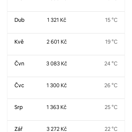
Dub
1 321 Kč
15 °C
Kvě
2 601 Kč
19 °C
Čvn
3 083 Kč
24 °C
Čvc
1 300 Kč
26 °C
Srp
1 363 Kč
25 °C
Zář
3 272 Kč
22 °C