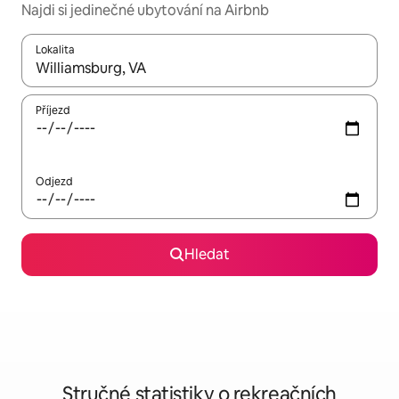
Najdi si jedinečné ubytování na Airbnb
Lokalita
Až budou výsledky k dispozici, můžeš si je procházet pomocí š
Příjezd
Odjezd
Hledat
Stručné statistiky o rekreačních