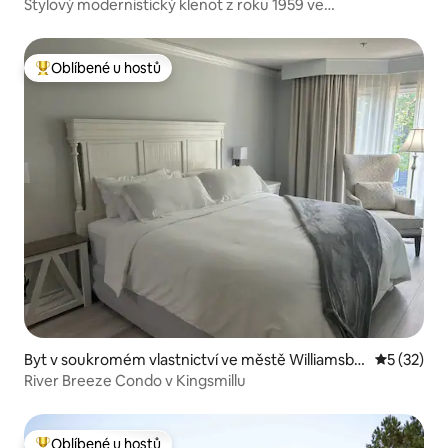
Stylový modernistický klenot z roku 1959 ve
Williamsburgu
Oblíbené u hostů
Nejlepší v kategorii Oblíbené u hostů
Byt v soukromém vlastnictví ve městě Williamsbu
Průměrné 
5 (32)
rg
River Breeze Condo v Kingsmillu
Oblíbené u hostů