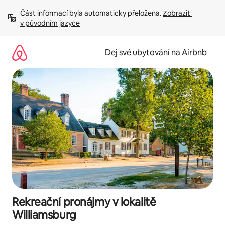
Přeskočit
Část informací byla automaticky přeložena. 
Zobrazit 
na
v původním jazyce
obsah
Dej své ubytování na Airbnb
Rekreační pronájmy v lokalitě
Williamsburg