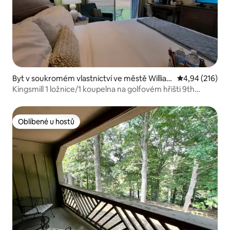
Byt v soukromém vlastnictví ve městě Willia
Průměrné hodn
4,94 (216)
msburg
Kingsmill 1 ložnice/1 koupelna na golfovém hřišti 9th
Fairway
Oblíbené u hostů
Oblíbené u hostů