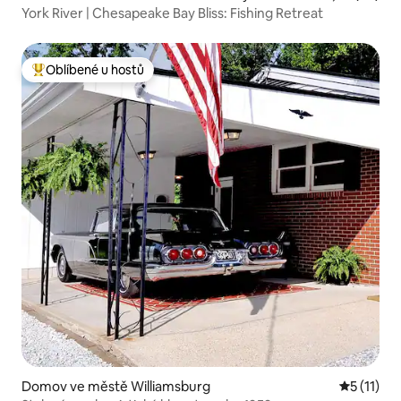
York River | Chesapeake Bay Bliss: Fishing Retreat
Oblíbené u hostů
Nejlepší v kategorii Oblíbené u hostů
Domov ve městě Williamsburg
Průměrné 
5 (11)