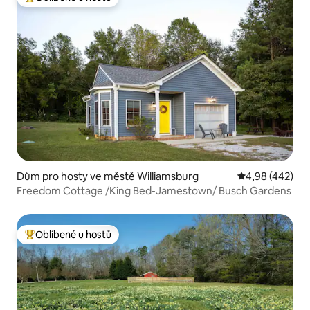
Nejlepší v kategorii Oblíbené u hostů
Dům pro hosty ve městě Williamsburg
Průměrné hodno
4,98 (442)
Freedom Cottage /King Bed-Jamestown/ Busch Gardens
Oblíbené u hostů
Nejlepší v kategorii Oblíbené u hostů