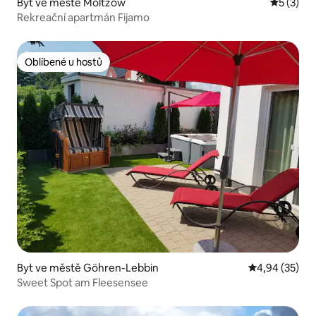
Byt ve městě Moltzow
Průměrné
5 (3)
Rekreační apartmán Fijamo
Oblíbené u hostů
Oblíbené u hostů
Byt ve městě Göhren-Lebbin
Průměrné hod
4,94 (35)
Sweet Spot am Fleesensee