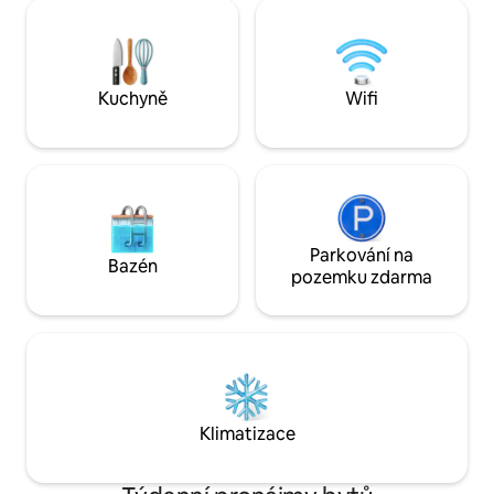
ICE a téměř bez nákladní dopravy –
meklenburské kraj
příjemně tiché místo se zvláštním
mnoho skvělých je
kouzlem. Ideální pro páry a pro ty, kteří
nádhernou cyklistik
hledají odpočinek a relaxaci, skvělé pro
Blankensee/Meckl
odpočinek a relaxaci.
vlakové nádraží.
Kuchyně
Wifi
Parkování na
Bazén
pozemku zdarma
Klimatizace