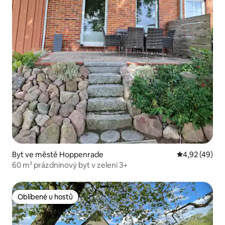
Byt ve městě Hoppenrade
Průměrné hod
4,92 (49)
60 m² prázdninový byt v zeleni 3+
Oblíbené u hostů
Oblíbené u hostů