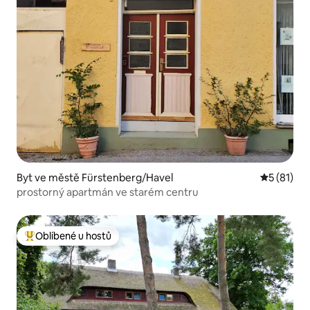
Byt ve městě Fürstenberg/Havel
Průměrné 
5 (81)
prostorný apartmán ve starém centru
Oblíbené u hostů
Nejlepší v kategorii Oblíbené u hostů