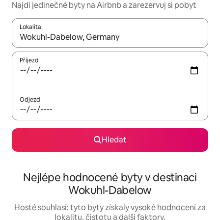
Najdi jedinečné byty na Airbnb a zarezervuj si pobyt
Lokalita
Až budou výsledky k dispozici, můžeš si je procházet pomocí š
Příjezd
Odjezd
Hledat
Nejlépe hodnocené byty v destinaci
Wokuhl-Dabelow
Hosté souhlasí: tyto byty získaly vysoké hodnocení za
lokalitu, čistotu a další faktory.