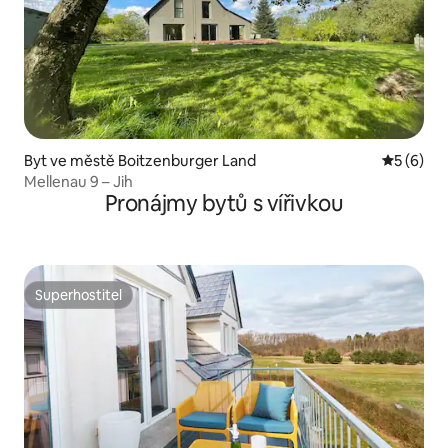
Byt ve městě Boitzenburger Land
Průměrné
5 (6)
Mellenau 9 – Jih
Pronájmy bytů s vířivkou
Superhostitel
Superhostitel