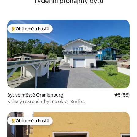
Týdenní pronájmy bytů
Oblíbené u hostů
Nejlepší v kategorii Oblíbené u hostů
Byt ve městě Oranienburg
Průměrné 
5 (56)
Krásný rekreační byt na okraji Berlína
Oblíbené u hostů
Nejlepší v kategorii Oblíbené u hostů