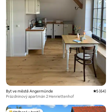
Byt ve městě Angermünde
Průměrné h
5 (64)
Prázdninový apartmán 2 Henriettenhof