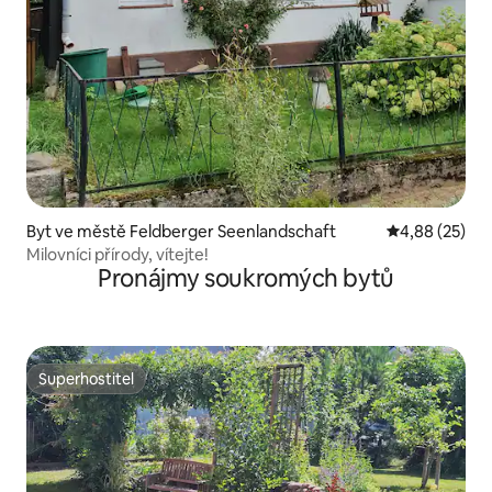
Byt ve městě Feldberger Seenlandschaft
Průměrné hod
4,88 (25)
Milovníci přírody, vítejte!
Pronájmy soukromých bytů
Superhostitel
Superhostitel