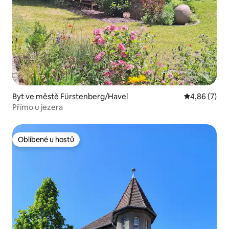
Byt ve městě Fürstenberg/Havel
Průměrné ho
4,86 (7)
Přímo u jezera
Oblíbené u hostů
Oblíbené u hostů