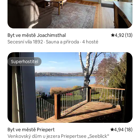
Byt ve městě Joachimsthal
Průměrné hod
4,92 (13)
Secesní vila 1892 · Sauna a příroda · 4 hosté
Superhostitel
Superhostitel
Byt ve městě Priepert
Průměrné hod
4,94 (18)
Venkovský dům u jezera Priepertsee „Seeblick“