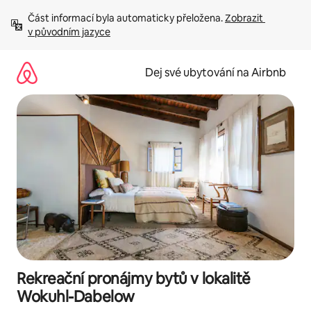
Přeskočit
Část informací byla automaticky přeložena. 
Zobrazit 
na
v původním jazyce
obsah
Dej své ubytování na Airbnb
Rekreační pronájmy bytů v lokalitě
Wokuhl-Dabelow