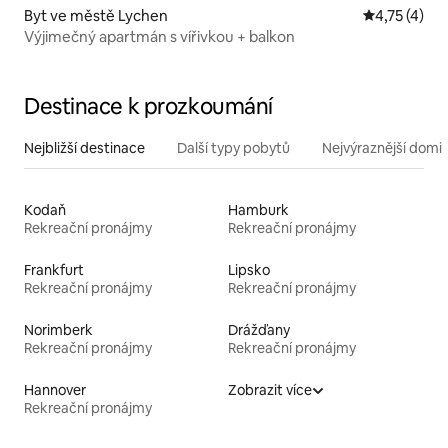
Byt ve městě Lychen
Průměrné ho
4,75 (4)
Výjimečný apartmán s vířivkou + balkon
Destinace k prozkoumání
Nejbližší destinace
Další typy pobytů
Nejvýraznější domin
Kodaň
Hamburk
Rekreační pronájmy
Rekreační pronájmy
Frankfurt
Lipsko
Rekreační pronájmy
Rekreační pronájmy
Norimberk
Drážďany
Rekreační pronájmy
Rekreační pronájmy
Hannover
Zobrazit více
Rekreační pronájmy