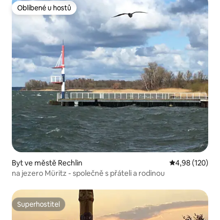
Oblíbené u hostů
Oblíbené u hostů
Byt ve městě Rechlin
Průměrné hodn
4,98 (120)
na jezero Müritz - společně s přáteli a rodinou
Superhostitel
Superhostitel