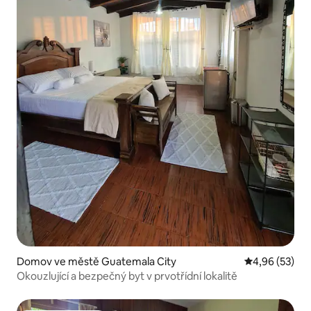
Domov ve městě Guatemala City
Průměrné hod
4,96 (53)
Okouzlující a bezpečný byt v prvotřídní lokalitě