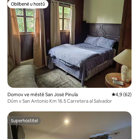
Oblíbené u hostů
Oblíbené u hostů
Domov ve městě San José Pinula
Průměrné ho
4,9 (62)
Dům v San Antonio Km 16.5 Carretera al Salvador
Superhostitel
Superhostitel