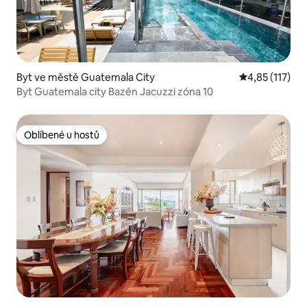
Byt ve městě Guatemala City
Průměrné hodn
4,85 (117)
Byt Guatemala city Bazén Jacuzzi zóna 10
Oblíbené u hostů
Oblíbené u hostů