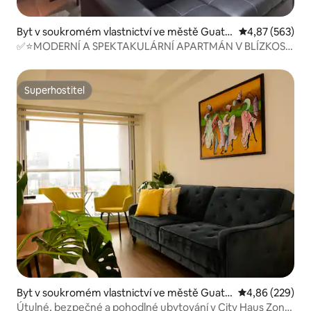
Byt v soukromém vlastnictví ve městě Guate
Průměrné hodno
4,87 (563)
mala City
✅⭐MODERNÍ A SPEKTAKULÁRNÍ APARTMÁN V BLÍZKOSTI
LETIŠTĚ⭐
Superhostitel
Superhostitel
Byt v soukromém vlastnictví ve městě Guate
Průměrné hodno
4,86 (229)
mala City
Útulné, bezpečné a pohodlné ubytování v City Haus Zone