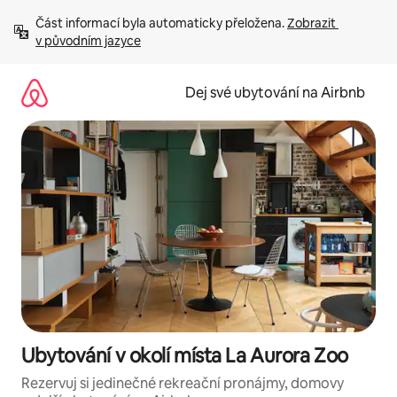
Přeskočit
Část informací byla automaticky přeložena. 
Zobrazit 
na
v původním jazyce
obsah
Dej své ubytování na Airbnb
Ubytování v okolí místa La Aurora Zoo
Rezervuj si jedinečné rekreační pronájmy, domovy