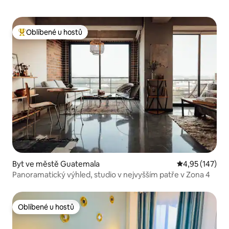
Oblíbené u hostů
Nejlepší v kategorii Oblíbené u hostů
Byt ve městě Guatemala
Průměrné hodn
4,95 (147)
Panoramatický výhled, studio v nejvyšším patře v Zona 4
Oblíbené u hostů
Oblíbené u hostů