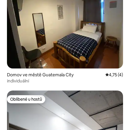
Domov ve městě Guatemala City
Průměrné ho
4,75 (4)
individuální
Oblíbené u hostů
Oblíbené u hostů