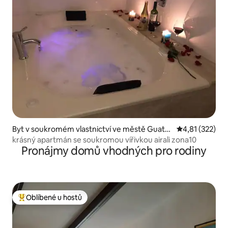
Byt v soukromém vlastnictví ve městě Guate
Průměrné hodn
4,81 (322)
mala City
krásný apartmán se soukromou vířivkou airali zona10
Pronájmy domů vhodných pro rodiny
Oblíbené u hostů
Nejlepší v kategorii Oblíbené u hostů