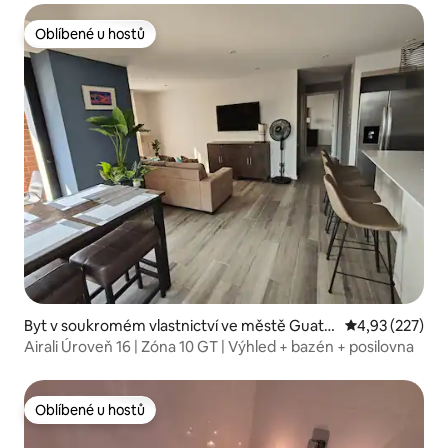
Oblíbené u hostů
Oblíbené u hostů
Byt v soukromém vlastnictví ve městě Guate
Průměrné hodn
4,93 (227)
mala City
Airali Úroveň 16 | Zóna 10 GT | Výhled + bazén + posilovna
Oblíbené u hostů
Oblíbené u hostů