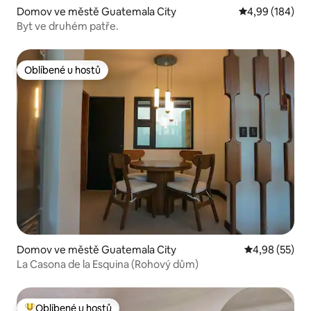
Domov ve městě Guatemala City
Průměrné hodno
4,99 (184)
Byt ve druhém patře.
Oblíbené u hostů
Oblíbené u hostů
Domov ve městě Guatemala City
Průměrné hod
4,98 (55)
La Casona de la Esquina (Rohový dům)
Oblíbené u hostů