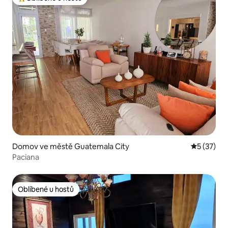
Nejlepší v kategorii Oblíbené u hostů
Domov ve městě Guatemala City
Průměrné 
5 (37)
Paciana
Oblíbené u hostů
Oblíbené u hostů