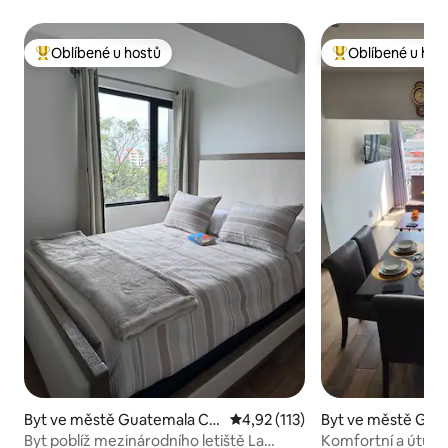
Oblíbené u hostů
Oblíbené u hos
Nejlepší v kategorii Oblíbené u hostů
Nejlepší v kategor
Byt ve městě Guatemala Cit
Průměrné hodnocení 4,92 z 5, 
4,92 (113)
Byt ve městě Guat
y
y
Byt poblíž mezinárodního letiště La
Komfortní a útuln