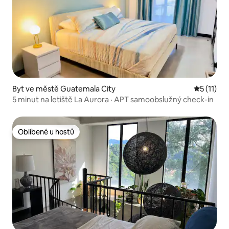
Byt ve městě Guatemala City
Průměrné 
5 (11)
5 minut na letiště La Aurora · APT samoobslužný check-in
Oblíbené u hostů
Oblíbené u hostů