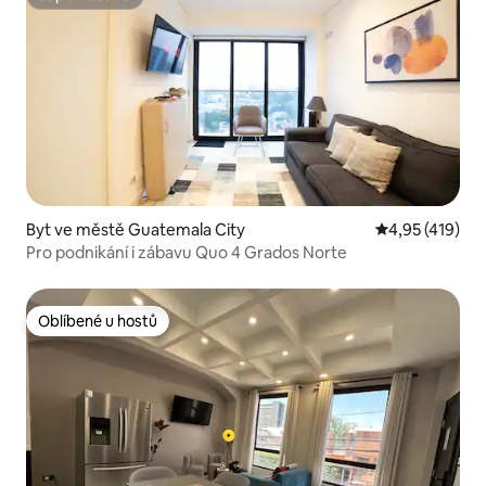
Superhostitel
Byt ve městě Guatemala City
Průměrné hodn
4,95 (419)
Pro podnikání i zábavu Quo 4 Grados Norte
Oblíbené u hostů
Oblíbené u hostů