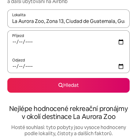
a další ubytování na Airbnb
Lokalita
Až budou výsledky k dispozici, můžeš si je procházet pomocí š
Příjezd
Odjezd
Hledat
Nejlépe hodnocené rekreační pronájmy
v okolí destinace La Aurora Zoo
Hosté souhlasí: tyto pobyty jsou vysoce hodnoceny
podle lokality, čistoty a dalších faktorů.