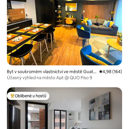
Byt v soukromém vlastnictví ve městě Guate
Průměrné hodno
4,98 (164)
mala City
Úžasný výhled na město Apt @ QUO Piso 9
Oblíbené u hostů
Nejlepší v kategorii Oblíbené u hostů