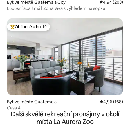
Byt ve městě Guatemala City
Průměrné hodno
4,94 (203)
Luxusní apartmá | Zona Viva s výhledem na sopku
Oblíbené u hostů
Nejlepší v kategorii Oblíbené u hostů
Byt ve městě Guatemala
Průměrné hodno
4,96 (168)
Casa A
Další skvělé rekreační pronájmy v okolí
místa La Aurora Zoo