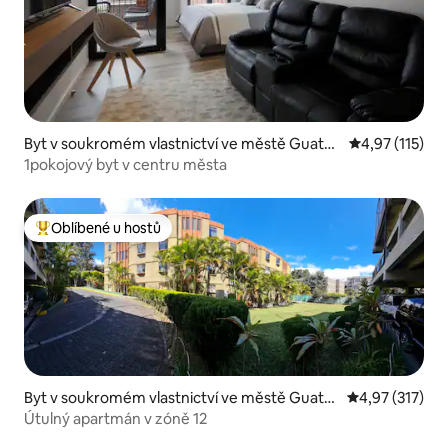
Byt v soukromém vlastnictví ve městě Guate
Průměrné hodn
4,97 (115)
mala City
1pokojový byt v centru města
Oblíbené u hostů
Nejlepší v kategorii Oblíbené u hostů
Byt v soukromém vlastnictví ve městě Guate
Průměrné hodn
4,97 (317)
mala City
Útulný apartmán v zóně 12