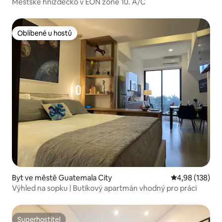
Městské hnízdečko v EON zóně 10. A/C
Oblíbené u hostů
Oblíbené u hostů
Byt ve městě Guatemala City
Průměrné hodn
4,98 (138)
Výhled na sopku | Butikový apartmán vhodný pro práci
Superhostitel