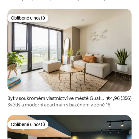
10
Oblíbené u hostů
Oblíbené u hostů
Byt v soukromém vlastnictví ve městě Guate
Průměrné hodno
4,96 (356)
mala City
Světlý a moderní apartmán s bazénem v zóně 15
Oblíbené u hostů
Oblíbené u hostů