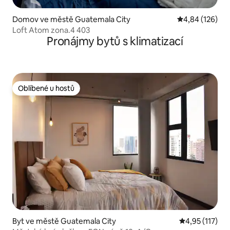
Domov ve městě Guatemala City
Průměrné hodn
4,84 (126)
Loft Atom zona.4 403
Pronájmy bytů s klimatizací
Oblíbené u hostů
Oblíbené u hostů
Byt ve městě Guatemala City
Průměrné hodn
4,95 (117)