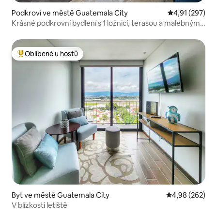
Podkroví ve městě Guatemala City
Průměrné hodn
4,91 (297)
Krásné podkrovní bydlení s 1 ložnicí, terasou a malebným
výhledem
Oblíbené u hostů
Nejlepší v kategorii Oblíbené u hostů
Byt ve městě Guatemala City
Průměrné hodno
4,98 (262)
V blízkosti letiště