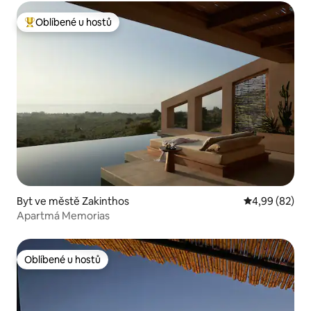
Oblíbené u hostů
Nejlepší v kategorii Oblíbené u hostů
Byt ve městě Zakinthos
Průměrné hodn
4,99 (82)
Apartmá Memorias
Oblíbené u hostů
Oblíbené u hostů