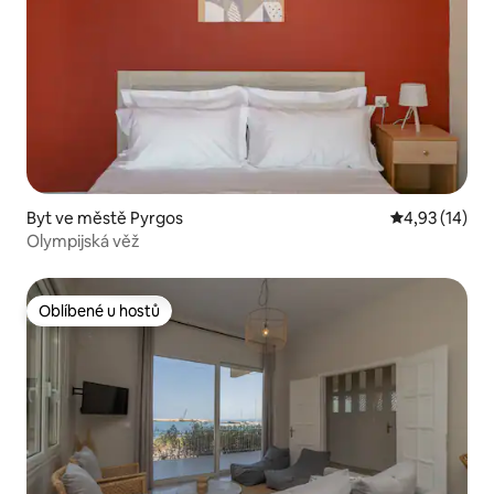
Byt ve městě Pyrgos
Průměrné hod
4,93 (14)
Olympijská věž
Oblíbené u hostů
Oblíbené u hostů