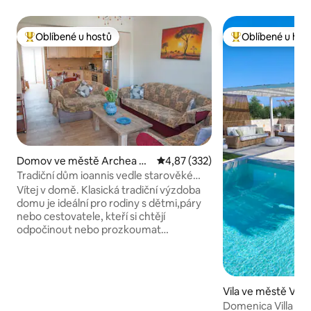
Oblíbené u hostů
Oblíbené u hos
Nejlepší v kategorii Oblíbené u hostů
Nejlepší v kategor
Domov ve městě Archea Pi
Průměrné hodnocení 4,87 z 5, 
4,87 (332)
ssa
Tradiční dům ioannis vedle starověké
Olympie
Vítej v domě. Klasická tradiční výzdoba
domu je ideální pro rodiny s dětmi,páry
nebo cestovatele, kteří si chtějí
odpočinout nebo prozkoumat
starověkou Olympii 2,5 km a z
archeologického místa starověké
Olympie. dům v přízemí Apartmán má
dvě ložnice, až pro 5 osob. Bezdrátové
Vila ve městě Vasil
připojení k internetu se šatníky, plně
Domenica Villa | 
vybavenou kuchyní, lednicí, 32palcovou