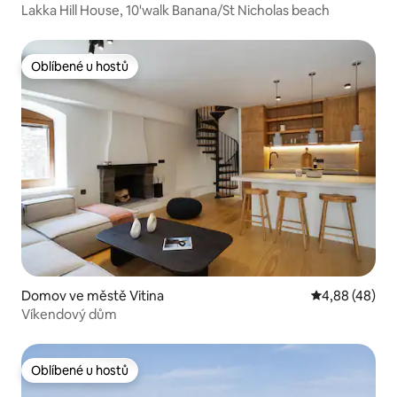
Lakka Hill House, 10'walk Banana/St Nicholas beach
Oblíbené u hostů
Oblíbené u hostů
Domov ve městě Vitina
Průměrné hod
4,88 (48)
Víkendový dům
Oblíbené u hostů
Oblíbené u hostů