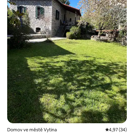
Domov ve městě Vytina
Průměrné hod
4,97 (34)