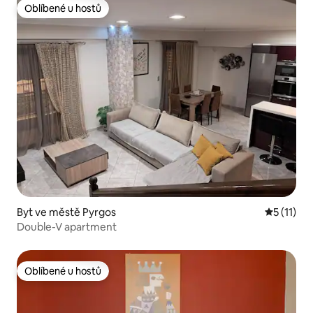
Oblíbené u hostů
Oblíbené u hostů
Byt ve městě Pyrgos
Průměrné 
5 (11)
Double-V apartment
Oblíbené u hostů
Oblíbené u hostů