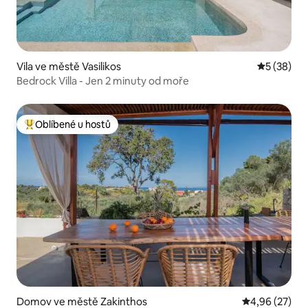
Vila ve městě Vasilikos
Průměrné 
5 (38)
Bedrock Villa - Jen 2 minuty od moře
Oblíbené u hostů
Nejlepší v kategorii Oblíbené u hostů
Domov ve městě Zakinthos
Průměrné hod
4,96 (27)