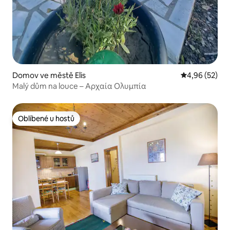
Domov ve městě Elis
Průměrné hod
4,96 (52)
Malý dům na louce – Αρχαία Ολυμπία
Oblíbené u hostů
Oblíbené u hostů