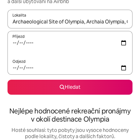
a další ubytování na Airbnb
Lokalita
Až budou výsledky k dispozici, můžeš si je procházet pomocí š
Příjezd
Odjezd
Hledat
Nejlépe hodnocené rekreační pronájmy
v okolí destinace Olympia
Hosté souhlasí: tyto pobyty jsou vysoce hodnoceny
podle lokality, čistoty a dalších faktorů.