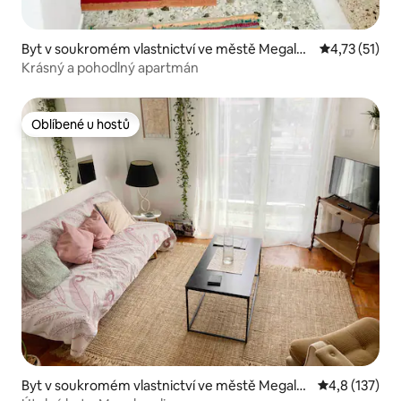
Byt v soukromém vlastnictví ve městě Megalop
Průměrné hod
4,73 (51)
olis
Krásný a pohodlný apartmán
Oblíbené u hostů
Oblíbené u hostů
Byt v soukromém vlastnictví ve městě Megalo
Průměrné hod
4,8 (137)