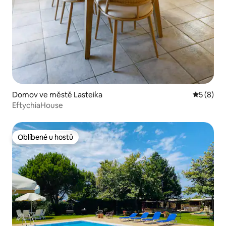
Domov ve městě Lasteika
Průměrné
5 (8)
EftychiaHouse
Oblíbené u hostů
Oblíbené u hostů