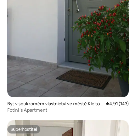
Byt v soukromém vlastnictví ve městě Kleitori
Průměrné hodn
4,91 (143)
a
Fotini 's Apartment
Superhostitel
Superhostitel