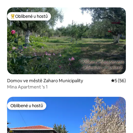
Oblíbené u hostů
Nejlepší v kategorii Oblíbené u hostů
Domov ve městě Zaharo Municipality
Průměrné 
5 (56)
Mina Apartment 's 1
Oblíbené u hostů
Oblíbené u hostů