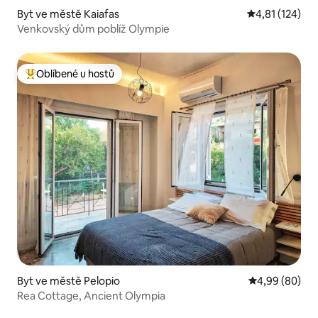
Byt ve městě Kaiafas
Průměrné hodn
4,81 (124)
Venkovský dům poblíž Olympie
Oblíbené u hostů
Nejlepší v kategorii Oblíbené u hostů
Byt ve městě Pelopio
Průměrné hodn
4,99 (80)
Rea Cottage, Ancient Olympia