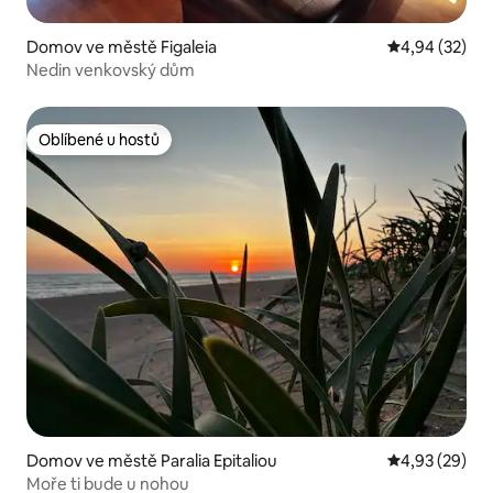
Domov ve městě Figaleia
Průměrné hod
4,94 (32)
Nedin venkovský dům
Oblíbené u hostů
Oblíbené u hostů
Domov ve městě Paralia Epitaliou
Průměrné hod
4,93 (29)
Moře ti bude u nohou