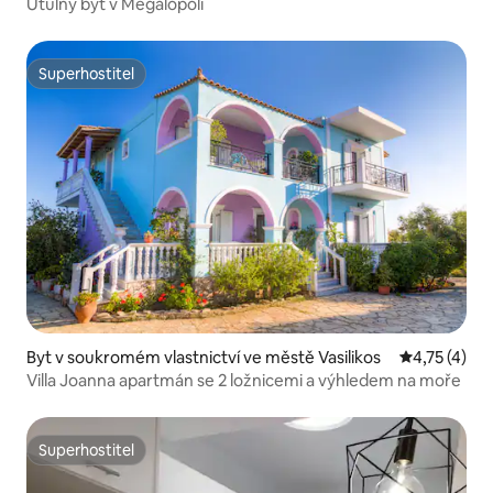
polis
Útulný byt v Megalopoli
Superhostitel
Superhostitel
Byt v soukromém vlastnictví ve městě Vasilikos
Průměrné ho
4,75 (4)
Villa Joanna apartmán se 2 ložnicemi a výhledem na moře
Superhostitel
Superhostitel