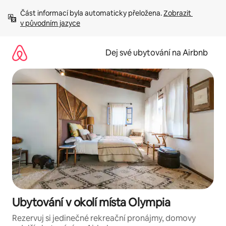
Přeskočit
Část informací byla automaticky přeložena. 
Zobrazit 
na
v původním jazyce
obsah
Dej své ubytování na Airbnb
Ubytování v okolí místa Olympia
Rezervuj si jedinečné rekreační pronájmy, domovy