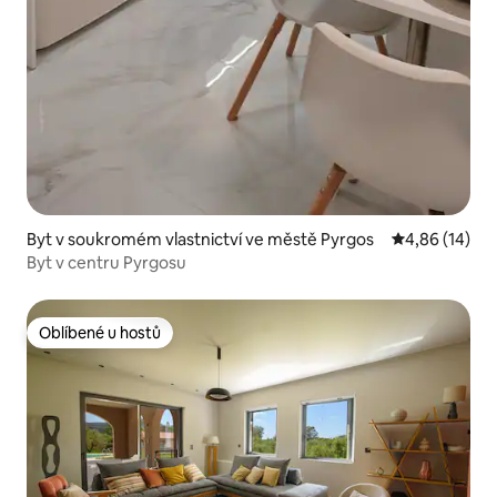
Byt v soukromém vlastnictví ve městě Pyrgos
Průměrné hod
4,86 (14)
Byt v centru Pyrgosu
Oblíbené u hostů
Oblíbené u hostů