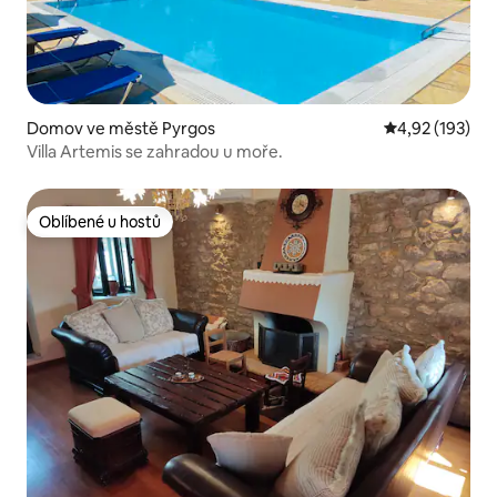
Domov ve městě Pyrgos
Průměrné hodn
4,92 (193)
Villa Artemis se zahradou u moře.
Oblíbené u hostů
Oblíbené u hostů