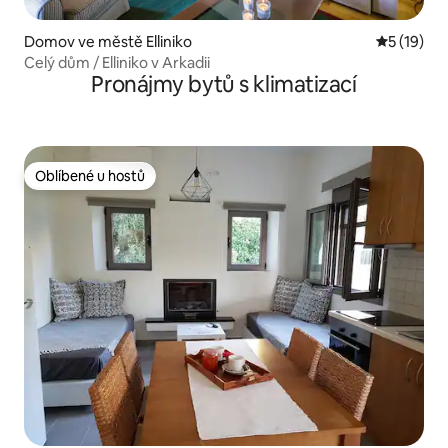
Domov ve městě Elliniko
Průměrné 
5 (19)
Celý dům / Elliniko v Arkadii
Pronájmy bytů s klimatizací
Oblíbené u hostů
Oblíbené u hostů