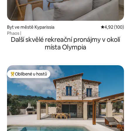
Byt ve městě Kyparissia
Průměrné hodn
4,92 (100)
Phaos |
Další skvělé rekreační pronájmy v okolí
místa Olympia
Oblíbené u hostů
Nejlepší v kategorii Oblíbené u hostů