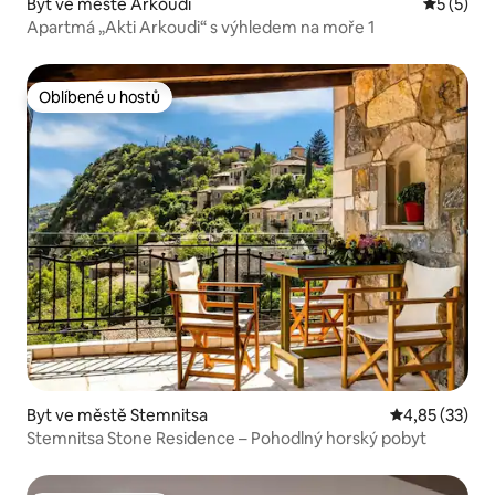
Byt ve městě Arkoudi
Průměrné
5 (5)
Apartmá „Akti Arkoudi“ s výhledem na moře 1
Oblíbené u hostů
Oblíbené u hostů
Byt ve městě Stemnitsa
Průměrné hod
4,85 (33)
Stemnitsa Stone Residence – Pohodlný horský pobyt