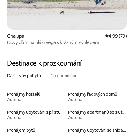
Chalupa
Průměrné hodn
4,99 (79)
Nový dům na pláži Vega s krásným výhledem.
Destinace k prozkoumání
Další typy pobytů
Co podniknout
Pronájmy hostelů
Pronájmy řadových domů
Asturie
Asturie
Pronájmy ubytování s přístupem na pláž
Pronájmy apartmánů se službami
Asturie
Asturie
Pronájem bytů
Pronájmy ubytování se snídaní