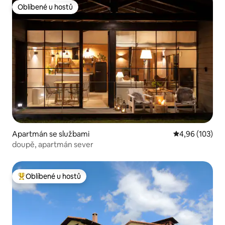
Oblíbené u hostů
Oblíbené u hostů
Apartmán se službami
Průměrné hodn
4,96 (103)
doupě, apartmán sever
Oblíbené u hostů
Nejlepší v kategorii Oblíbené u hostů