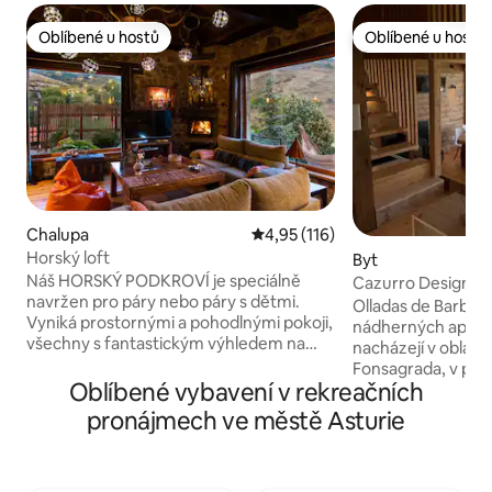
Oblíbené u hostů
Oblíbené u hostů
Oblíbené u hostů
Oblíbené u hostů
Chalupa
Průměrné hodnocení 4,95 z 5, 
4,95 (116)
Horský loft
Byt
Náš HORSKÝ PODKROVÍ je speciálně
Cazurro Designov
navržen pro páry nebo páry s dětmi.
Olladas de Barbeit
Vyniká prostornými a pohodlnými pokoji,
nádherných apart
všechny s fantastickým výhledem na
nacházejí v oblasti
hory. – Obývací pokoj s krbem
Fonsagrada, v poh
a panoramatickým výhledem. – Plně
Oblíbené vybavení v rekreačních
Asturií. Navštivte naše webové stránky
vybavená kuchyň. – Skládací manželská
pro více informací
pronájmech ve městě Asturie
postel a rozkládací pohovka. - Koupelna
olladasdebarbeitos.com J
s toaletou z přírodního kamene. –
místo, kde si může
Vyhřívaná panoramatická veranda. –
zároveň si užít ma
Letní kuchyně s grilem a pecí na dřevo. –