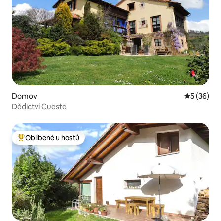
Domov
Průměrné 
5 (36)
Dědictví Cueste
Oblíbené u hostů
Nejlepší v kategorii Oblíbené u hostů