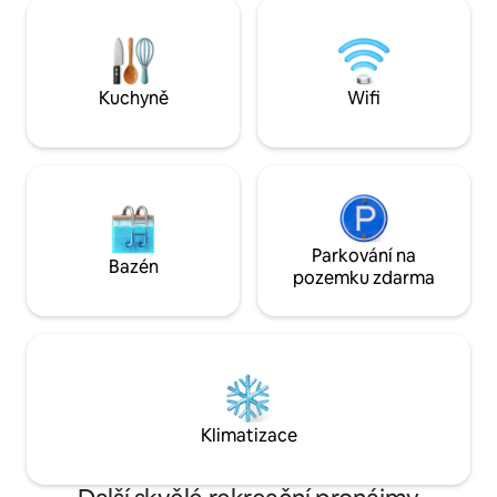
protože všechny a
Bazén z přírodního kamene s místem
vířivku, krb, terasu a kuc
pro opalování. – Fontány, zahrady
zcela nové a pečl
a prostorné terasy.
apartmány, které n
pobyt.
Kuchyně
Wifi
Parkování na
Bazén
pozemku zdarma
Klimatizace