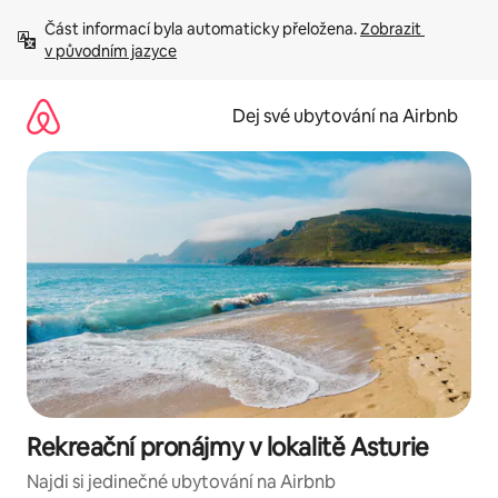
Přeskočit
Část informací byla automaticky přeložena. 
Zobrazit 
na
v původním jazyce
obsah
Dej své ubytování na Airbnb
Rekreační pronájmy v lokalitě Asturie
Najdi si jedinečné ubytování na Airbnb