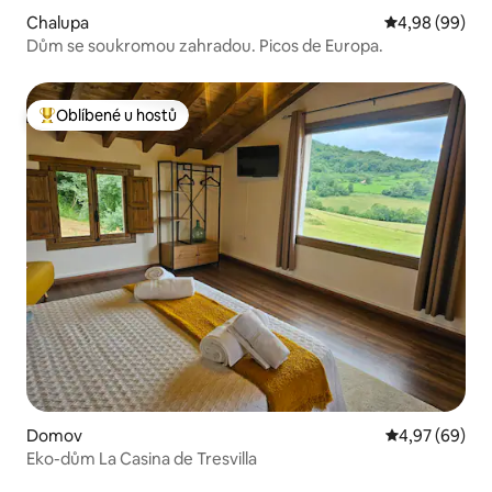
Chalupa
Průměrné hodn
4,98 (99)
Dům se soukromou zahradou. Picos de Europa.
Oblíbené u hostů
Nejlepší v kategorii Oblíbené u hostů
Domov
Průměrné hodn
4,97 (69)
Eko-dům La Casina de Tresvilla