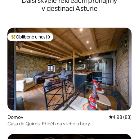
Další skvělé rekreační pronájmy
v destinaci Asturie
Oblíbené u hostů
Nejlepší v kategorii Oblíbené u hostů
Domov
Průměrné hodn
4,98 (83)
Casa de Quirós. Příběh na vrcholu hory