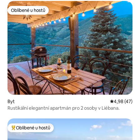
Oblíbené u hostů
Oblíbené u hostů
Byt
Průměrné hod
4,98 (47)
Rustikální elegantní apartmán pro 2 osoby v Liébana.
Oblíbené u hostů
Nejlepší v kategorii Oblíbené u hostů