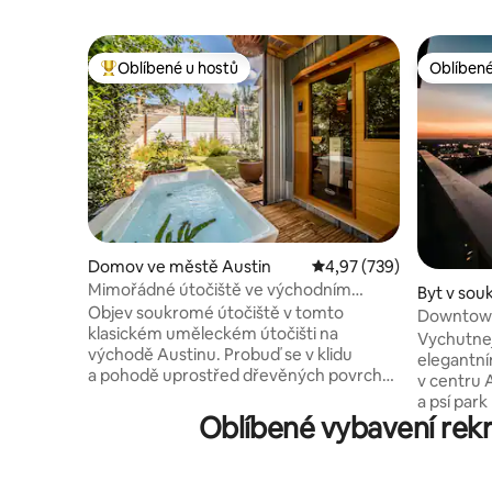
Oblíbené u hostů
Oblíbené
Nejlepší v kategorii Oblíbené u hostů
Oblíbené
Domov ve městě Austin
Průměrné hodnocení 4,9
4,97 (739)
Mimořádné útočiště ve východním
Byt v sou
Austinu se saunou a Cold Plunge
Objev soukromé útočiště v tomto
ve městě 
Downtown 
klasickém uměleckém útočišti na
Vychutnej
východě Austinu. Probuď se v klidu
elegantní
a pohodě uprostřed dřevěných povrchů
v centru ATX! Přednosti: ✔ S
v prostoru s vysokým klenutým stropem,
a psí par
podkrovím, terasou a útulnou venkovní
Oblíbené vybavení rekr
Rychlý př
houpací lavičkou. Naberte energii na celý
kongreso
den ponořením do studené vody a na
a muzeím 
noc se odpočiňte v infračervené sauně.
centrum, 