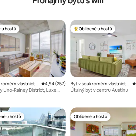
Pronájmy bytů s wifi
 u hostů
Oblíbené u hostů
 u hostů
Nejlepší v kategorii Oblíbené u 
,8 z 5, 317 hodnocení
kromém vlastnictví
Průměrné hodnocení 4,94 z 5, 257 hodnocení
4,94 (257)
Byt v soukromém vlastnictví
P
Austin
ve městě Austin
y Uno-Rainey District, Luxe
Útulný byt v centru Austinu
s
ené u hostů
Oblíbené u hostů
 v kategorii Oblíbené u hostů
Oblíbené u hostů