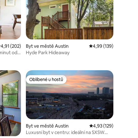
růměrné hodnocení 4,91 z 5, 202 hodnocení
4,91 (202)
Byt ve městě Austin
Průměrné hodnocení 4,
4,99 (139)
minut od
Hyde Park Hideaway
í
Oblíbené u hostů
hostů
Oblíbené u hostů
Byt ve městě Austin
Průměrné hodnocení 4,
4,93 (129)
Luxusní byt v centru: ideální na SXSW