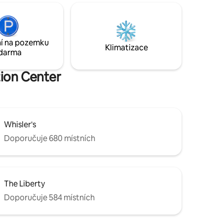
vize,
slanou vodou a vodopádem. Ideální pro
rta je k
ochlazení v létě a vyhřívaný v zimě! Jen
 na ulici.
čtyři bloky od pulzujícího South
í poplatek
Congress, A žádné poplatky za úklid!
Žádné domácí práce! Přesně tak, jak by
í na pozemku
Klimatizace
to mělo být.
darma
tion Center
Whisler's
Doporučuje 680 místních
The Liberty
Doporučuje 584 místních