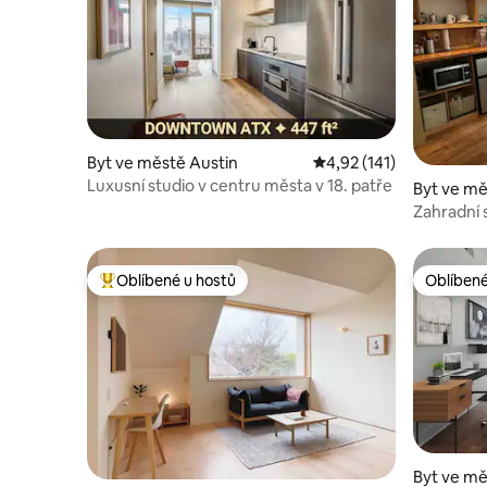
Byt ve městě Austin
Průměrné hodnocení 4,
4,92 (141)
Luxusní studio v centru města v 18. patře
Byt ve mě
Zahradní 
kuchyňk
Oblíbené u hostů
Oblíbené
Nejlepší v kategorii Oblíbené u hostů
Oblíbené
Byt ve mě