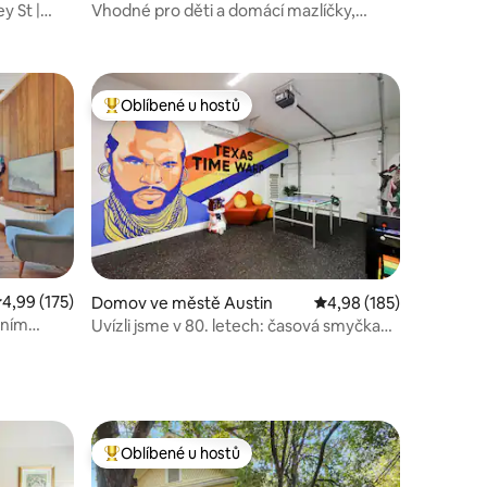
y St |
Vhodné pro děti a domácí mazlíčky,
všude pěšky!
Oblíbené u hostů
hostů
Nejlepší v kategorii Oblíbené u hostů
růměrné hodnocení 4,99 z 5, 175 hodnocení
4,99 (175)
Domov ve městě Austin
Průměrné hodnocení 4,
4,98 (185)
dním
Uvízli jsme v 80. letech: časová smyčka
v Texasu s kovbojským bazénem
Oblíbené u hostů
Nejlepší v kategorii Oblíbené u hostů