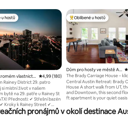
 u hostů
Oblíbené u hostů
 u hostů
Nejlepší v kategorii Oblíbené u 
7 z 5, 739 hodnocení
Dům pro hosty ve městě Au
P
stin
The Brady Carriage House – kli
kromém vlastnictví
Průměrné hodnocení 4,99 z 5, 180 hodnocení
4,99 (180)
útočiště v centru města!
Central Austin Retreat: Brady 
Austin
Rainey District 29. patro
House A short walk from UT, the Capitol,
 si místní život v našem
and Downtown, this second flo
m bytě na 29. patře u Rainey St
ft apartment is your quiet oasis
třešní bazén
heart of Austin. Užij si prostorn
k ✔ Kroky k Rainey Street ✔
ložnici, moderní koupelnu, plně
eačních pronájmů v okolí destinace A
ístup k F1, ACL, SXSW,
vybavenou kuchyň a příjemný 
vému centru, hudebním sálům
prostor. Odpočiň si na soukrom
Plně vybavené fitness
nebo streamuj své oblíbené po
jóga a cyklistické trenažéry