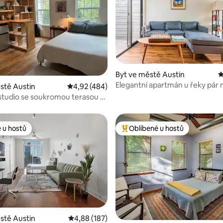
92 z 5, 141 hodnocení
Byt ve městě Austin
P
Elegantní apartmán u řeky pár 
stě Austin
Průměrné hodnocení 4,92 z 5, 484 hodnocen
4,92 (484)
centra
studio se soukromou terasou a
ou
 u hostů
Oblíbené u hostů
 u hostů
Nejlepší v kategorii Oblíbené u 
stě Austin
Průměrné hodnocení 4,88 z 5, 187 hodnocení
4,88 (187)