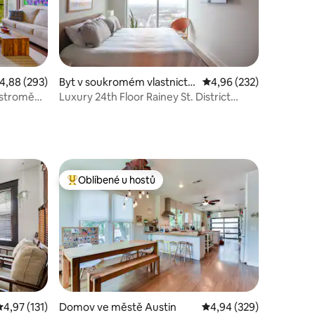
růměrné hodnocení 4,88 z 5, 293 hodnocení
4,88 (293)
Byt v soukromém vlastnictví
Průměrné hodnocení 4,
4,96 (232)
ve městě Austin
 stromě
Luxury 24th Floor Rainey St. District
Condo
Oblíbené u hostů
hostů
Nejlepší v kategorii Oblíbené u hostů
Průměrné hodnocení 4,97 z 5, 131 hodnocení
4,97 (131)
Domov ve městě Austin
Průměrné hodnocení 4,
4,94 (329)