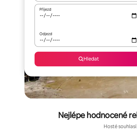
Příjezd
Odjezd
Hledat
Nejlépe hodnocené rek
Hosté souhlasí: