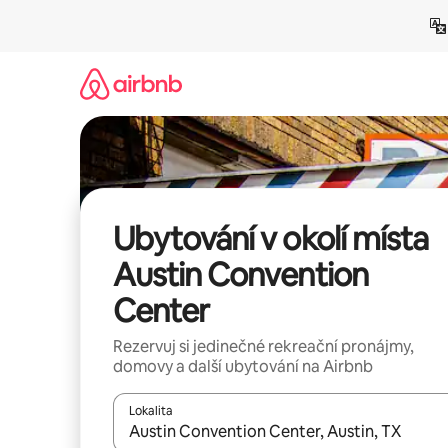
Přeskočit
na
obsah
Ubytování v okolí místa
Austin Convention
Center
Rezervuj si jedinečné rekreační pronájmy,
domovy a další ubytování na Airbnb
Lokalita
Až budou výsledky k dispozici, můžeš si je proch