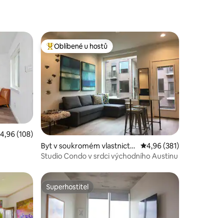
Oblíbené u hostů
hostů
Nejlepší v kategorii Oblíbené u hostů
růměrné hodnocení 4,96 z 5, 108 hodnocení
4,96 (108)
Byt v soukromém vlastnictví
Průměrné hodnocení 4,
4,96 (381)
ve městě Austin
Studio Condo v srdci východního Austinu
Superhostitel
Superhostitel