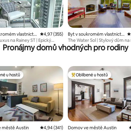
kromém vlastnictví
Průměrné hodnocení 4,97 z 5, 355 hodnocení
4,97 (355)
Byt v soukromém vlastnictví
P
92 z 5, 153 hodnocení
Austin
ve městě Austin
uxus na Rainey ST | Epický
The Water Sol | Stylový dům na
Pronájmy domů vhodných pro rodiny
azén
v Austinu
ené u hostů
Oblíbené u hostů
 v kategorii Oblíbené u hostů
Nejlepší v kategorii Oblíbené u 
 městě Austin
Průměrné hodnocení 4,94 z 5, 341 hodnocení
4,94 (341)
Domov ve městě Austin