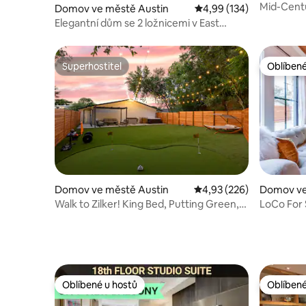
Mid-Cent
Domov ve městě Austin
Průměrné hodnocení 4,9
4,99 (134)
Elegantní dům se 2 ložnicemi v East
Austinu | Pro 6 osob
Superhostitel
Oblíbené
Superhostitel
Oblíbené
Domov ve městě Austin
Průměrné hodnocení 4,9
4,93 (226)
Domov ve
Walk to Zilker! King Bed, Putting Green,
LoCo For
Hot Tub!
Oblíbené u hostů
Oblíbené
Oblíbené u hostů
Oblíbené