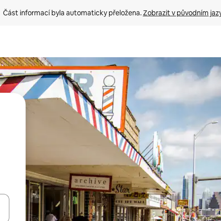
Část informací byla automaticky přeložena. 
Zobrazit v původním jaz
ázet pomocí šipek nahoru a dolů, dotykem nebo přejetím prstem.