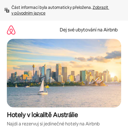
Přeskočit
Část informací byla automaticky přeložena. 
Zobrazit 
na
v původním jazyce
obsah
Dej své ubytování na Airbnb
Hotely v lokalitě Austrálie
Najdi a rezervuj si jedinečné hotely na Airbnb