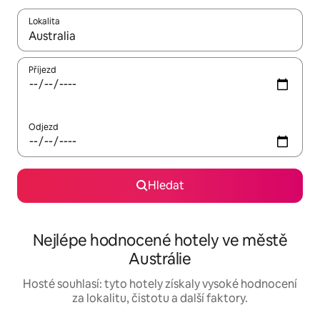
Lokalita
Až budou výsledky k dispozici, můžeš si je procházet pomocí š
Příjezd
Odjezd
Hledat
Nejlépe hodnocené hotely ve městě
Austrálie
Hosté souhlasí: tyto hotely získaly vysoké hodnocení
za lokalitu, čistotu a další faktory.