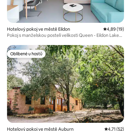
Hotelový pokoj ve městě Eildon
Průměrné hod
4,89 (19)
Pokoj s manželskou postelí velikosti Queen - Eildon Lake
Motel
Oblíbené u hostů
Oblíbené u hostů
Hotelový pokoj ve městě Auburn
Průměrné hod
4,71 (52)