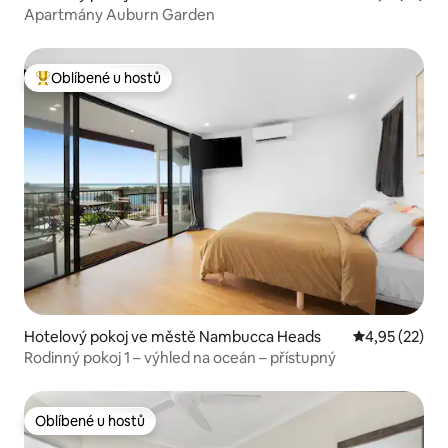
Apartmány Auburn Garden
Oblíbené u hostů
Nejlepší v kategorii Oblíbené u hostů
Hotelový pokoj ve městě Nambucca Heads
Průměrné hod
4,95 (22)
Rodinný pokoj 1 – výhled na oceán – přístupný
Oblíbené u hostů
Oblíbené u hostů