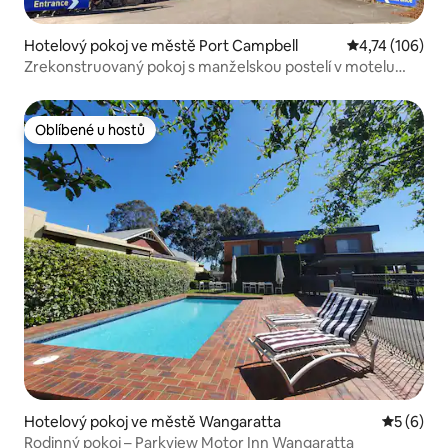
Hotelový pokoj ve městě Port Campbell
Průměrné hodn
4,74 (106)
Zrekonstruovaný pokoj s manželskou postelí v motelu
v blízkosti pláže
Oblíbené u hostů
Oblíbené u hostů
Hotelový pokoj ve městě Wangaratta
Průměrné
5 (6)
Rodinný pokoj – Parkview Motor Inn Wangaratta