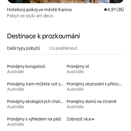
Hotelový pokoj ve městě Kaniva
Průměrné hod
4,91 (35)
Pobyt ve stylu art deco.
Destinace k prozkoumání
Další typy pobytů
Co podniknout
Pronájmy bungalovů
Pronájmy vil
Austrálie
Austrálie
Pronájmy, kam můžete vzít své domácí mazlíčky
Pronájmy ubytování s přístupem k jezeru
Austrálie
Austrálie
Pronájmy ekologických chatek
Pronájmy domů na stromě
Austrálie
Austrálie
Pronájmy s výhledem na pláž
Zobrazit více
Austrálie