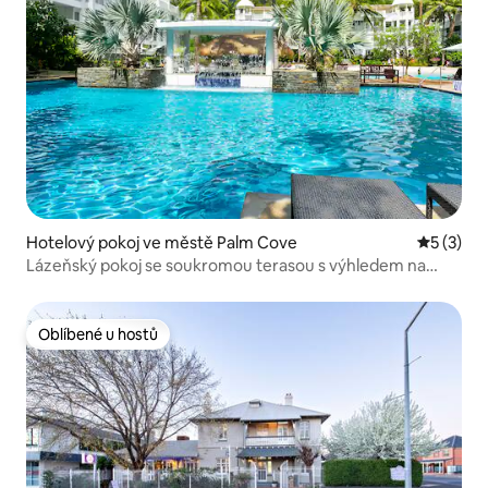
Hotelový pokoj ve městě Palm Cove
Průměrné
5 (3)
Lázeňský pokoj se soukromou terasou s výhledem na
bazén
Oblíbené u hostů
Oblíbené u hostů