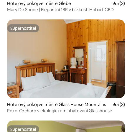
Hotelový pokoj ve městě Glebe
Průměrné
5 (3)
Mary De Spode | Elegantní 1BR v blízkosti Hobart CBD
Superhostitel
Superhostitel
Hotelový pokoj ve městě Glass House Mountains
Průměrné
5 (3)
Pokoj Orchard v ekologickém ubytování Glasshouse
Mountains Ecolodge
Superhostitel
Superhostitel