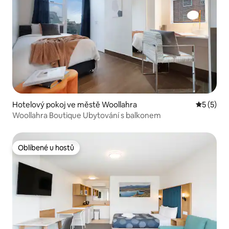
Hotelový pokoj ve městě Woollahra
Průměrné
5 (5)
Woollahra Boutique Ubytování s balkonem
Oblíbené u hostů
Oblíbené u hostů