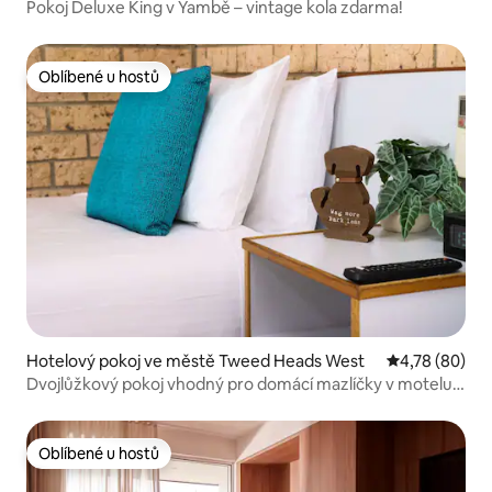
Pokoj Deluxe King v Yambě – vintage kola zdarma!
Oblíbené u hostů
Oblíbené u hostů
Hotelový pokoj ve městě Tweed Heads West
Průměrné hod
4,78 (80)
Dvojlůžkový pokoj vhodný pro domácí mazlíčky v motelu
Kennedy Drive
Oblíbené u hostů
Oblíbené u hostů