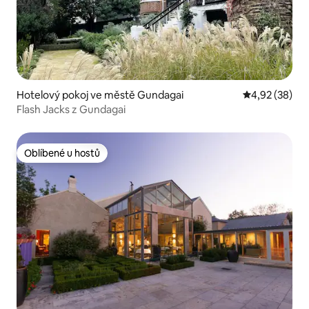
Hotelový pokoj ve městě Gundagai
Průměrné hod
4,92 (38)
Flash Jacks z Gundagai
Oblíbené u hostů
Oblíbené u hostů