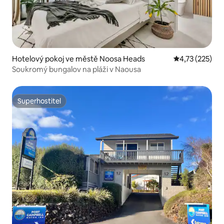
Hotelový pokoj ve městě Noosa Heads
Průměrné hodn
4,73 (225)
Soukromý bungalov na pláži v Naousa
Superhostitel
Superhostitel