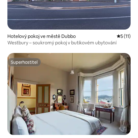
Hotelový pokoj ve městě Dubbo
Průměrné 
5 (11)
Westbury – soukromý pokoj v butikovém ubytování
Superhostitel
Superhostitel