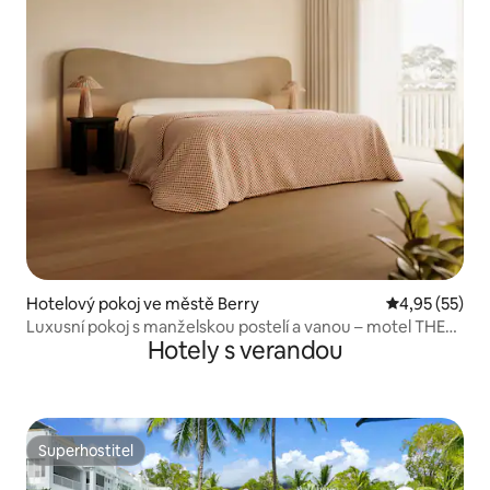
Hotelový pokoj ve městě Berry
Průměrné hod
4,95 (55)
Luxusní pokoj s manželskou postelí a vanou – motel THE
Hotely s verandou
BERRY VIEW
Superhostitel
Superhostitel