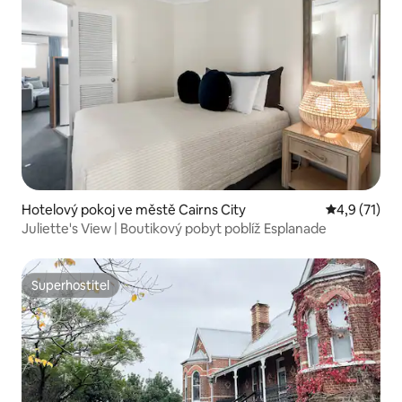
Hotelový pokoj ve městě Cairns City
Průměrné ho
4,9 (71)
Juliette's View | Boutikový pobyt poblíž Esplanade
Superhostitel
Superhostitel