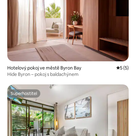
Hotelový pokoj ve městě Byron Bay
Průměrné
5 (5)
Hide Byron – pokoj s baldachýnem
Superhostitel
Superhostitel