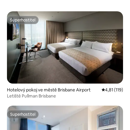
Superhostitel
Superhostitel
Hotelový pokoj ve městě Brisbane Airport
Průměrné hodn
4,81 (119)
Letiště Pullman Brisbane
Superhostitel
Superhostitel