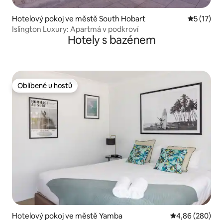
Hotelový pokoj ve městě South Hobart
Průměrné 
5 (17)
Islington Luxury: Apartmá v podkroví
Hotely s bazénem
Oblíbené u hostů
Oblíbené u hostů
Hotelový pokoj ve městě Yamba
Průměrné hodno
4,86 (280)