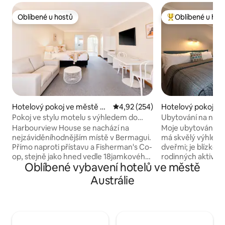
Oblíbené u hostů
Oblíbené u hos
Oblíbené u hostů
Nejlepší v kategor
Hotelový pokoj ve městě Be
Průměrné hodnocení 4,92 z 5, 2
4,92 (254)
Hotelový pokoj v
rmagui
ynyard
Pokoj ve stylu motelu s výhledem do
Ubytování na náb
zahrady
Harbourview House se nachází na
Moje ubytování je 
nejzáviděníhodnějším místě v Bermagui.
má skvělý výhled 
Přímo naproti přístavu a Fisherman's Co-
dveřmi; je blízko pl
op, stejně jako hned vedle 18jamkového
rodinných aktivit. 
Oblíbené vybavení hotelů ve městě
golfového hřiště a klubu. Jen pár minut
protože je to přím
chůze od vesnice a obklopeno mnoha
servis a útulnost.
Austrálie
zlatými plážemi, kterými je Bermagui
pro páry, sólo dob
proslulé. Harbourview House se nachází
cesty, rodiny (s dě
poblíž mnoha míst, která by si nikdo
v některých z naš
neměl nechat ujít. Poznámka: Pokoje s
mazlíčky - ne vše
výhledem na zahradu jsou vhodné pro
(domácí mazlíčci). 