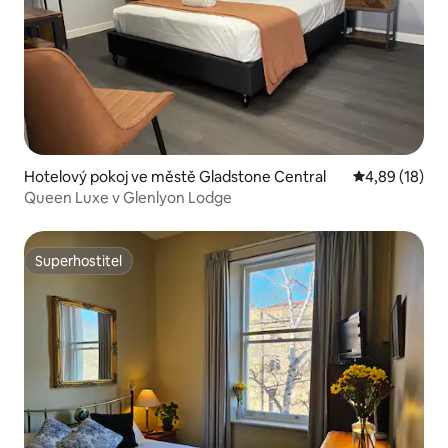
Hotelový pokoj ve městě Gladstone Central
Průměrné hod
4,89 (18)
Queen Luxe v Glenlyon Lodge
Superhostitel
Superhostitel