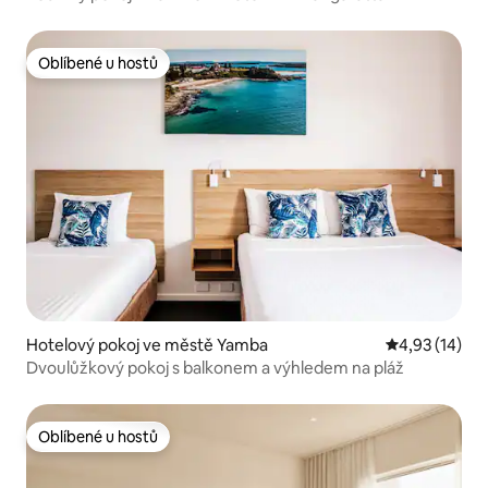
Oblíbené u hostů
Oblíbené u hostů
Hotelový pokoj ve městě Yamba
Průměrné hod
4,93 (14)
Dvoulůžkový pokoj s balkonem a výhledem na pláž
Oblíbené u hostů
Oblíbené u hostů