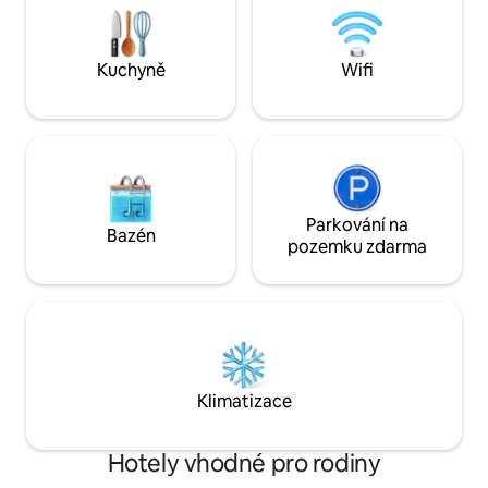
domácí mazlíčky a za úklid se platí
jednodušším práz
poplatek 50 USD. Pokud si přivezeš
svůj pobyt zde si z
domácího mazlíčka, musíš nás o tom
Kuchyně
Wifi
informovat. Pokoje s výhledem na
balkon nejsou vhodné pro domácí
mazlíčky.
Parkování na
Bazén
pozemku zdarma
Klimatizace
Hotely vhodné pro rodiny