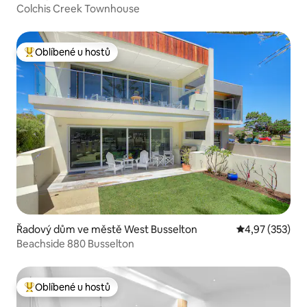
Colchis Creek Townhouse
Oblíbené u hostů
Nejlepší v kategorii Oblíbené u hostů
Řadový dům ve městě West Busselton
Průměrné hodn
4,97 (353)
Beachside 880 Busselton
Oblíbené u hostů
Nejlepší v kategorii Oblíbené u hostů