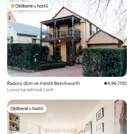
Oblíbené u hostů
Nejlepší v kategorii Oblíbené u hostů
Řadový dům ve městě Beechworth
Průměrné hodn
4,96 (110)
Luxus na ostrově Loch
Oblíbené u hostů
Oblíbené u hostů