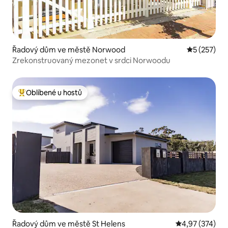
Řadový dům ve městě Norwood
Průměrné h
5 (257)
Zrekonstruovaný mezonet v srdci Norwoodu
Oblíbené u hostů
Nejlepší v kategorii Oblíbené u hostů
Řadový dům ve městě St Helens
Průměrné hodn
4,97 (374)