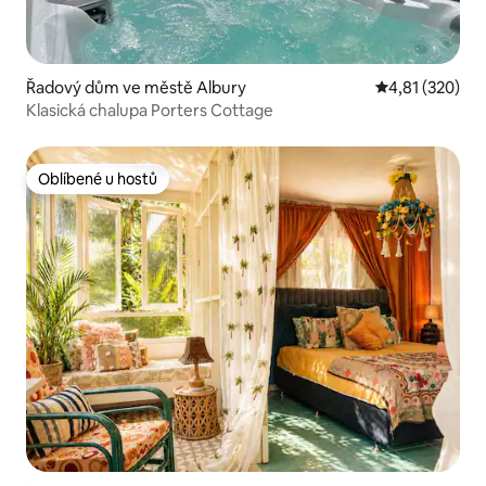
Řadový dům ve městě Albury
Průměrné hodn
4,81 (320)
Klasická chalupa Porters Cottage
Oblíbené u hostů
Oblíbené u hostů