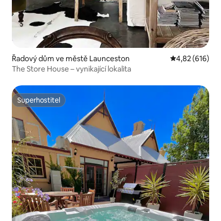
Řadový dům ve městě Launceston
Průměrné hodn
4,82 (616)
The Store House – vynikající lokalita
Superhostitel
Superhostitel