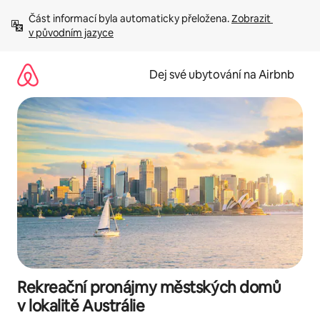
Přeskočit
Část informací byla automaticky přeložena. 
Zobrazit 
na
v původním jazyce
obsah
Dej své ubytování na Airbnb
Rekreační pronájmy městských domů
v lokalitě Austrálie