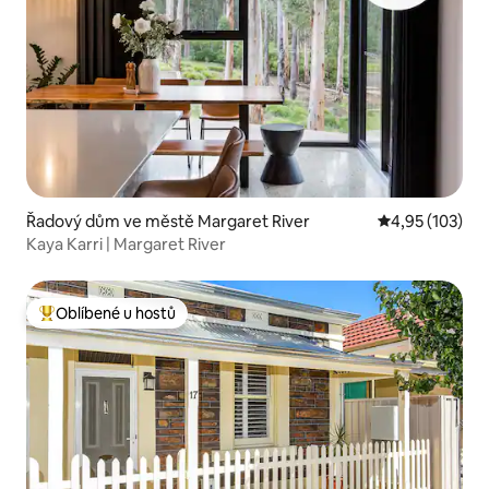
Řadový dům ve městě Margaret River
Průměrné hodn
4,95 (103)
Kaya Karri | Margaret River
Oblíbené u hostů
Nejlepší v kategorii Oblíbené u hostů