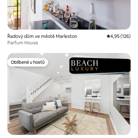
Řadový dům ve městě Marleston
Průměrné hodn
4,95 (126)
Parfum House
Oblíbené u hostů
Oblíbené u hostů