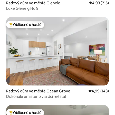
Řadový dům ve městě Glenelg
Průměrné hodn
4,93 (215)
Luxe Glenelg No 9
Oblíbené u hostů
Nejlepší v kategorii Oblíbené u hostů
Řadový dům ve městě Ocean Grove
Průměrné hodn
4,99 (143)
Dokonale umístěno v srdci města!
Oblíbené u hostů
Nejlepší v kategorii Oblíbené u hostů