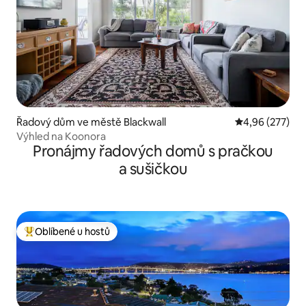
Řadový dům ve městě Blackwall
Průměrné hodno
4,96 (277)
Výhled na Koonora
Pronájmy řadových domů s pračkou
a sušičkou
Oblíbené u hostů
Nejlepší v kategorii Oblíbené u hostů