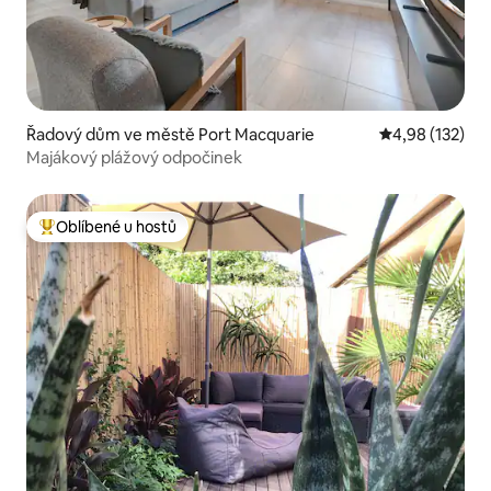
Řadový dům ve městě Port Macquarie
Průměrné hodn
4,98 (132)
Majákový plážový odpočinek
Oblíbené u hostů
Nejlepší v kategorii Oblíbené u hostů