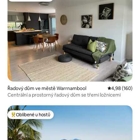
Řadový dům ve městě Warrnambool
Průměrné hodno
4,98 (160)
Centrální a prostorný řadový dům se třemi ložnicemi
Oblíbené u hostů
Nejlepší v kategorii Oblíbené u hostů