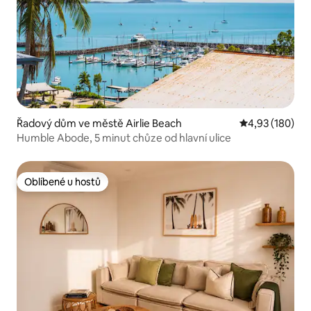
Řadový dům ve městě Airlie Beach
Průměrné hodn
4,93 (180)
Humble Abode, 5 minut chůze od hlavní ulice
Oblíbené u hostů
Oblíbené u hostů