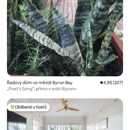
Řadový dům ve městě Byron Bay
Průměrné hodno
4,95 (207)
„Poet's Song“, přímo v srdci Byronu
Oblíbené u hostů
Nejlepší v kategorii Oblíbené u hostů