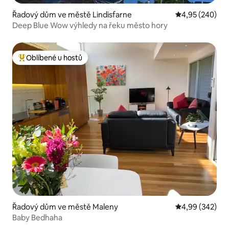
Řadový dům ve městě Lindisfarne
Průměrné hodno
4,95 (240)
Deep Blue Wow výhledy na řeku město hory
Oblíbené u hostů
Nejlepší v kategorii Oblíbené u hostů
Řadový dům ve městě Maleny
Průměrné hodno
4,99 (342)
Baby Bedhaha