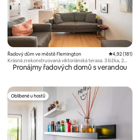
Řadový dům ve městě Flemington
Průměrné hodn
4,92 (181)
Krásná zrekonstruovaná viktoriánská terasa. 3 lůžka, 2
Pronájmy řadových domů s verandou
koupelny.
Oblíbené u hostů
Oblíbené u hostů