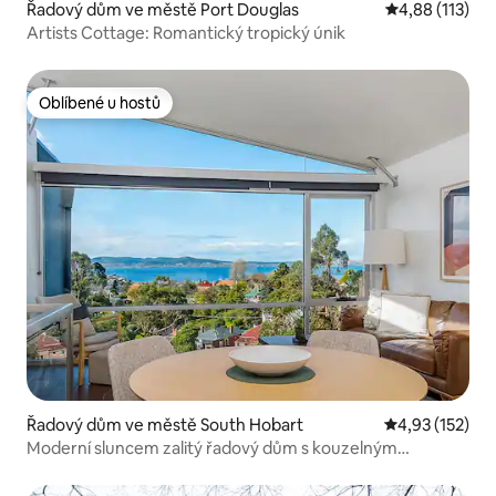
Řadový dům ve městě Port Douglas
Průměrné hodn
4,88 (113)
Artists Cottage: Romantický tropický únik
Oblíbené u hostů
Oblíbené u hostů
Řadový dům ve městě South Hobart
Průměrné hodn
4,93 (152)
Moderní sluncem zalitý řadový dům s kouzelným
výhledem