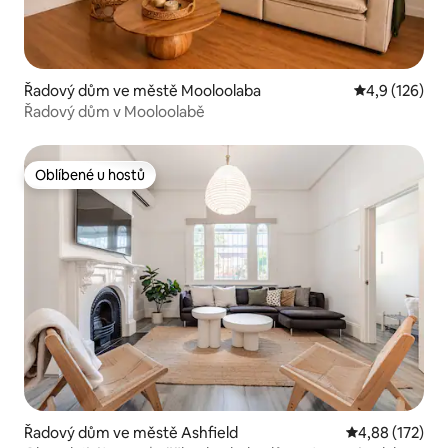
Řadový dům ve městě Mooloolaba
Průměrné hod
4,9 (126)
Řadový dům v Mooloolabě
Oblíbené u hostů
Oblíbené u hostů
Řadový dům ve městě Ashfield
Průměrné hodn
4,88 (172)