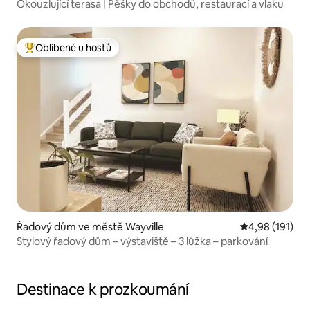
Okouzlující terasa | Pěšky do obchodů, restaurací a vlaku
Oblíbené u hostů
Nejlepší v kategorii Oblíbené u hostů
Řadový dům ve městě Wayville
Průměrné hodn
4,98 (191)
Stylový řadový dům – výstaviště – 3 lůžka – parkování
Destinace k prozkoumání