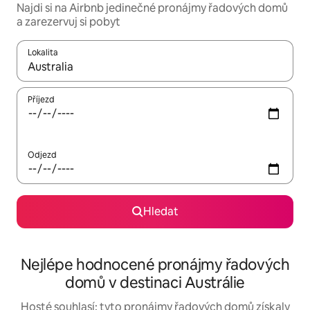
Najdi si na Airbnb jedinečné pronájmy řadových domů
a zarezervuj si pobyt
Lokalita
Až budou výsledky k dispozici, můžeš si je procházet pomocí š
Příjezd
Odjezd
Hledat
Nejlépe hodnocené pronájmy řadových
domů v destinaci Austrálie
Hosté souhlasí: tyto pronájmy řadových domů získaly