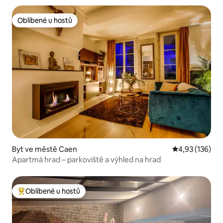
Oblíbené u hostů
Oblíbené u hostů
Byt ve městě Caen
Průměrné hodn
4,93 (136)
Apartmá hrad – parkoviště a výhled na hrad
Oblíbené u hostů
Nejlepší v kategorii Oblíbené u hostů