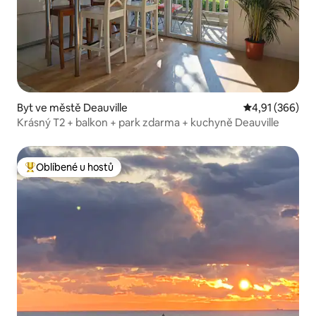
Byt ve městě Deauville
Průměrné hodn
4,91 (366)
Krásný T2 + balkon + park zdarma + kuchyně Deauville
Oblíbené u hostů
Nejlepší v kategorii Oblíbené u hostů