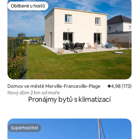
Oblíbené u hostů
Oblíbené u hostů
Domov ve městě Merville-Franceville-Plage
Průměrné hodn
4,98 (173)
Nový dům 2 km od moře
Pronájmy bytů s klimatizací
Superhostitel
Superhostitel