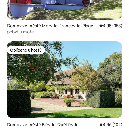
Domov ve městě Merville-Franceville-Plage
Průměrné hodn
4,95 (353)
pobyt u moře
Oblíbené u hostů
Oblíbené u hostů
Domov ve městě Biéville-Quétiéville
Průměrné hodn
4,96 (102)