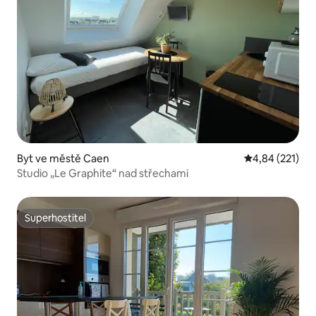
Byt ve městě Caen
Průměrné hodn
4,84 (221)
Studio „Le Graphite“ nad střechami
Superhostitel
Superhostitel