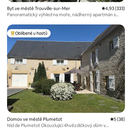
Byt ve městě Trouville-sur-Mer
Průměrné hodn
4,93 (333)
Panoramatický výhled na moře, nádherný apartmán s
parkováním
Oblíbené u hostů
Nejlepší v kategorii Oblíbené u hostů
Domov ve městě Plumetot
Průměrné 
5 (38)
Nid de Plumetot Okouzlující 4hvězdičkový dům v
Normandii