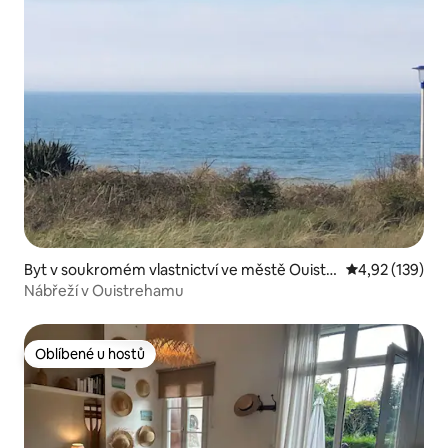
Byt v soukromém vlastnictví ve městě Ouistr
Průměrné hodn
4,92 (139)
eham
Nábřeží v Ouistrehamu
Oblíbené u hostů
Oblíbené u hostů