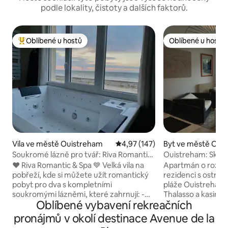
podle lokality, čistoty a dalších faktorů.
Oblíbené u hostů
Oblíbené u hostů
Nejlepší v kategorii Oblíbené u hostů
Oblíbené u hostů
Vila ve městě Ouistreham
Průměrné hodnocení 4,97 z 5, 
4,97 (147)
Byt ve městě Oui
Soukromé lázně pro tvář: Riva Romantic
Ouistreham: Skvě
& SPA
moře
❤️ Riva Romantic & Spa 💙 Velká vila na
Apartmán o rozloze
pobřeží, kde si můžete užít romantický
rezidenci s ostrah
pobyt pro dva s kompletními
pláže Ouistreham,
soukromými lázněmi, které zahrnují: -
Thalasso a kasina
Oblíbené vybavení rekreačních
Sauna na venkovní terase v patře. - Velká
de la Mer. Ložnic
smyslová sprcha (115x180) (dešťová
160 x 200 cm Kou
pronájmů v okolí destinace Avenue de la
obloha) s barevnou terapií. -
koutem a umyvad