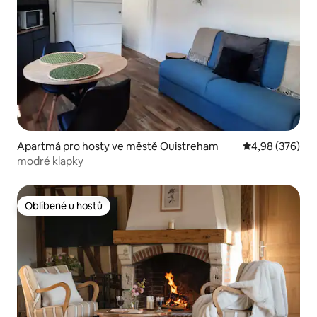
Apartmá pro hosty ve městě Ouistreham
Průměrné hodno
4,98 (376)
modré klapky
Oblíbené u hostů
Oblíbené u hostů