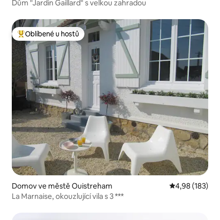
Dům "Jardin Gaillard" s velkou zahradou
Oblíbené u hostů
Nejlepší v kategorii Oblíbené u hostů
Domov ve městě Ouistreham
Průměrné hodn
4,98 (183)
La Marnaise, okouzlující vila s 3 ***