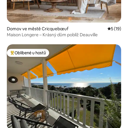
Domov ve městě Cricquebœuf
Průměrné 
5 (19)
Maison Longere – Krásný dům poblíž Deauville
Oblíbené u hostů
Nejlepší v kategorii Oblíbené u hostů