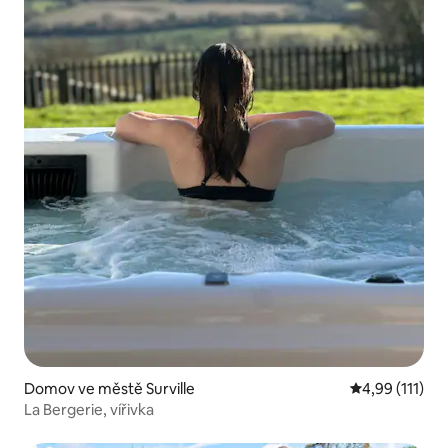
Domov ve městě Surville
Průměrné hodn
4,99 (111)
La Bergerie, vířivka