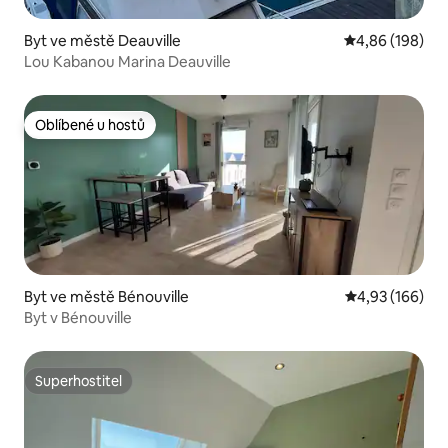
Byt ve městě Deauville
Průměrné hodno
4,86 (198)
Lou Kabanou Marina Deauville
Oblíbené u hostů
Oblíbené u hostů
Byt ve městě Bénouville
Průměrné hodn
4,93 (166)
Byt v Bénouville
Superhostitel
Superhostitel