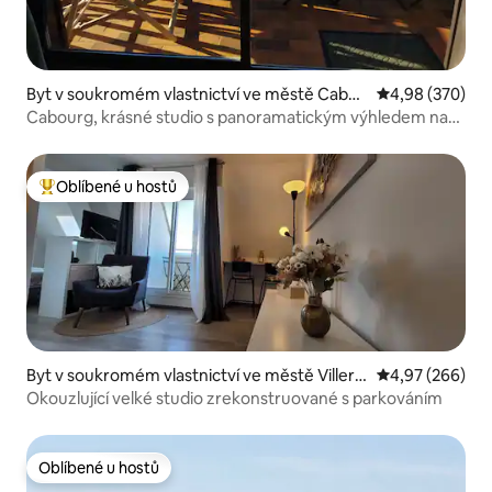
Byt v soukromém vlastnictví ve městě Cabou
Průměrné hodno
4,98 (370)
rg
Cabourg, krásné studio s panoramatickým výhledem na
moře.
Oblíbené u hostů
Nejlepší v kategorii Oblíbené u hostů
Byt v soukromém vlastnictví ve městě Villers
Průměrné hodno
4,97 (266)
-sur-Mer
Okouzlující velké studio zrekonstruované s parkováním
Oblíbené u hostů
Oblíbené u hostů