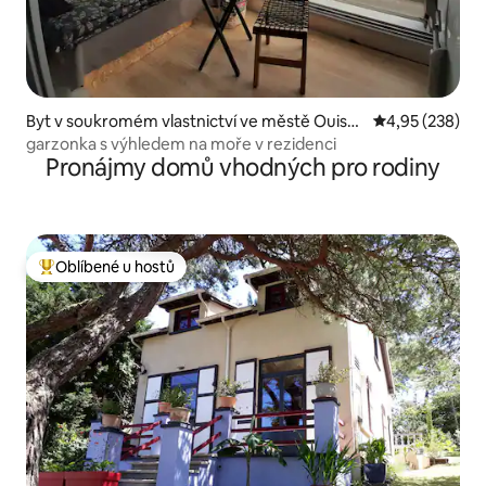
Byt v soukromém vlastnictví ve městě Ouistr
Průměrné hodno
4,95 (238)
eham
garzonka s výhledem na moře v rezidenci
Pronájmy domů vhodných pro rodiny
Oblíbené u hostů
Nejlepší v kategorii Oblíbené u hostů