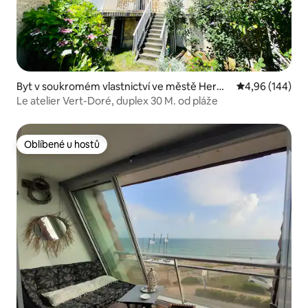
Byt v soukromém vlastnictví ve městě Herm
Průměrné hodno
4,96 (144)
anville-sur-Mer
Le atelier Vert-Doré, duplex 30 M. od pláže
Oblíbené u hostů
Oblíbené u hostů