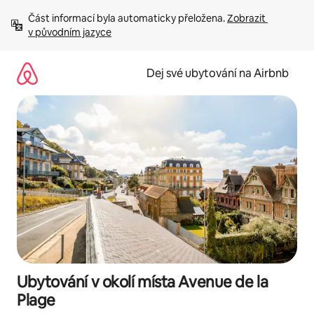
Přeskočit
Část informací byla automaticky přeložena. 
Zobrazit 
na
v původním jazyce
obsah
Dej své ubytování na Airbnb
Ubytování v okolí místa Avenue de la
Plage