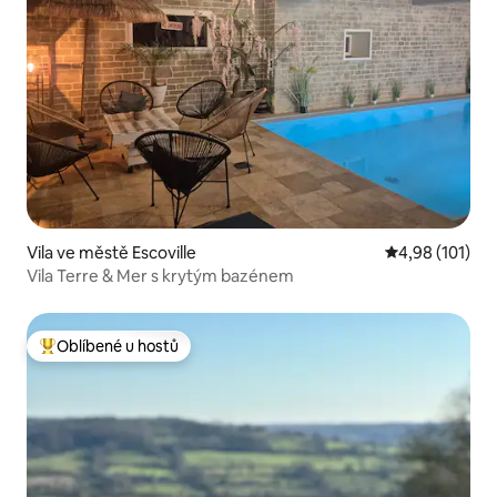
Vila ve městě Escoville
Průměrné hodn
4,98 (101)
Vila Terre & Mer s krytým bazénem
Oblíbené u hostů
Nejlepší v kategorii Oblíbené u hostů