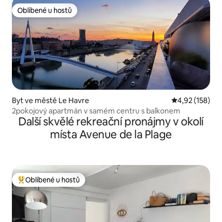
Oblíbené u hostů
Oblíbené u hostů
Byt ve městě Le Havre
Průměrné hodn
4,92 (158)
2pokojový apartmán v samém centru s balkonem
Další skvělé rekreační pronájmy v okolí
místa Avenue de la Plage
Oblíbené u hostů
Nejlepší v kategorii Oblíbené u hostů