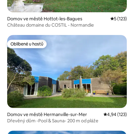
Domov ve městě Hottot-les-Bagues
Průměrné h
5 (123)
Château domaine du COSTIL - Normandie
Oblíbené u hostů
Oblíbené u hostů
Domov ve městě Hermanville-sur-Mer
Průměrné hodn
4,94 (123)
Dřevěný dům -Pool & Sauna- 200 m od pláže