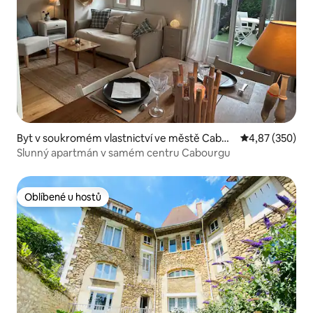
Byt v soukromém vlastnictví ve městě Cabou
Průměrné hodno
4,87 (350)
rg
Slunný apartmán v samém centru Cabourgu
Oblíbené u hostů
Oblíbené u hostů