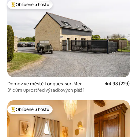
Oblíbené u hostů
Nejlepší v kategorii Oblíbené u hostů
Domov ve městě Longues-sur-Mer
Průměrné hodno
4,98 (229)
3* dům uprostřed výsadkových pláží
Oblíbené u hostů
Nejlepší v kategorii Oblíbené u hostů