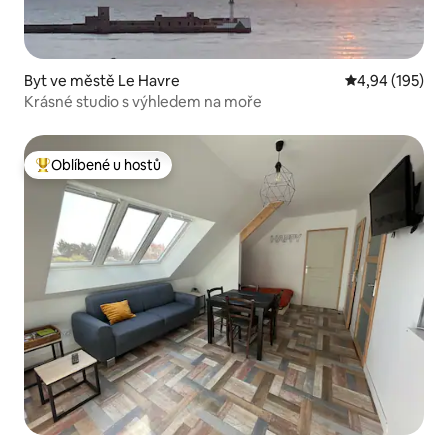
Byt ve městě Le Havre
Průměrné hodn
4,94 (195)
Krásné studio s výhledem na moře
Oblíbené u hostů
Nejlepší v kategorii Oblíbené u hostů