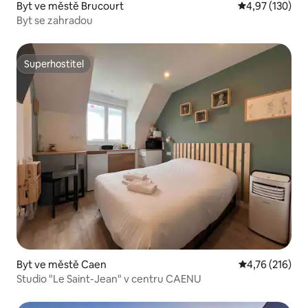
Byt ve městě Brucourt
Průměrné hodn
4,97 (130)
Byt se zahradou
Superhostitel
Superhostitel
Byt ve městě Caen
Průměrné hodn
4,76 (216)
Studio "Le Saint-Jean" v centru CAENU