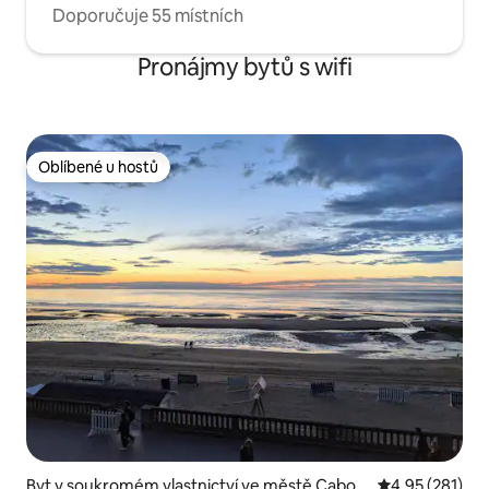
Doporučuje 55 místních
Pronájmy bytů s wifi
Oblíbené u hostů
Oblíbené u hostů
Byt v soukromém vlastnictví ve městě Cabou
Průměrné hodn
4,95 (281)