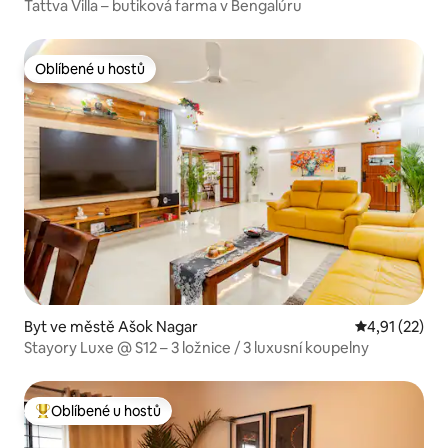
Tattva Villa – butiková farma v Bengalúru
Oblíbené u hostů
Oblíbené u hostů
Byt ve městě Ašok Nagar
Průměrné hod
4,91 (22)
Stayory Luxe @ S12 – 3 ložnice / 3 luxusní koupelny
Oblíbené u hostů
Nejlepší v kategorii Oblíbené u hostů