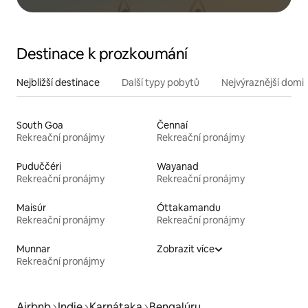
Destinace k prozkoumání
Nejbližší destinace
Další typy pobytů
Nejvýraznější domin
South Goa
Čennaí
Rekreační pronájmy
Rekreační pronájmy
Puduččéri
Wayanad
Rekreační pronájmy
Rekreační pronájmy
Maisúr
Óttakamandu
Rekreační pronájmy
Rekreační pronájmy
Munnar
Zobrazit více
Rekreační pronájmy
Airbnb
Indie
Karnátaka
Bengalúru