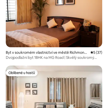
Byt v soukromém vlastnictví ve městě Richmond
Průměrné 
5 (37)
Town
Dvojpodlažní byt 1BHK na MG Road | Skvělý soukromý
venkovní prostor
Oblíbené u hostů
Oblíbené u hostů