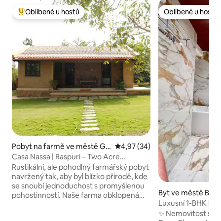
Oblíbené u hostů
Oblíbené u hostů
Nejlepší v kategorii Oblíbené u hostů
Oblíbené u hostů
Pobyt na farmě ve městě Go
Průměrné hodnocení 4,97 z 5,
4,97 (34)
ttige Halli
Casa Nassa | Raspuri – Two Acre
Farmstay v BLR
Rustikální, ale pohodlný farmářský pobyt
navržený tak, aby byl blízko přírodě, kde
se snoubí jednoduchost s promyšlenou
Byt ve městě Bílé 
pohostinností. Naše farma obklopená
Luxusní 1-BHK | Víř
zelení je klidným útočištěm, kde tempo
✨ Nemovitost skupiny In
určuje příroda. Probuď se za zpěvu