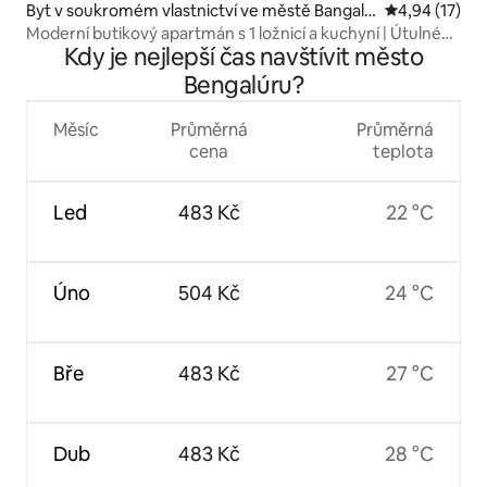
Byt v soukromém vlastnictví ve městě Bangalo
Průměrné hod
4,94 (17)
re
Moderní butikový apartmán s 1 ložnicí a kuchyní | Útulné
Kdy je nejlepší čas navštívit město
bydlení | Pocit domova
Bengalúru?
Měsíc
Průměrná
Průměrná
cena
teplota
Led
483 Kč
22 °C
Úno
504 Kč
24 °C
Bře
483 Kč
27 °C
Dub
483 Kč
28 °C