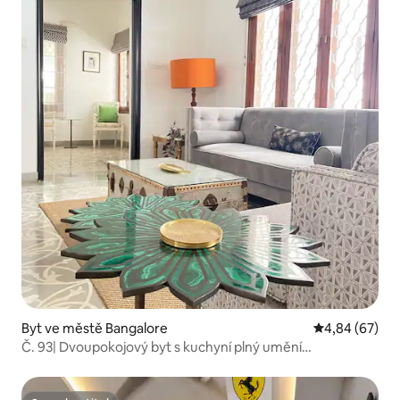
Byt ve městě Bangalore
Průměrné hodn
4,84 (67)
Č. 93| Dvoupokojový byt s kuchyní plný umění
v Indiranagaru