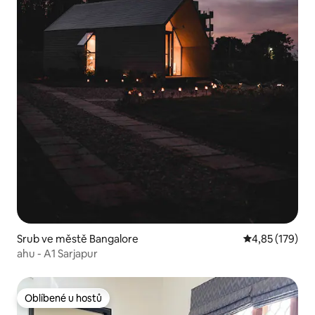
Srub ve městě Bangalore
Průměrné hodn
4,85 (179)
ahu - A1 Sarjapur
Oblíbené u hostů
Oblíbené u hostů