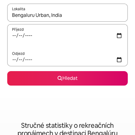
Lokalita
Až budou výsledky k dispozici, můžeš si je procházet pomocí š
Příjezd
Odjezd
Hledat
Stručné statistiky o rekreačních
pronájmech v destinaci Bengalúru