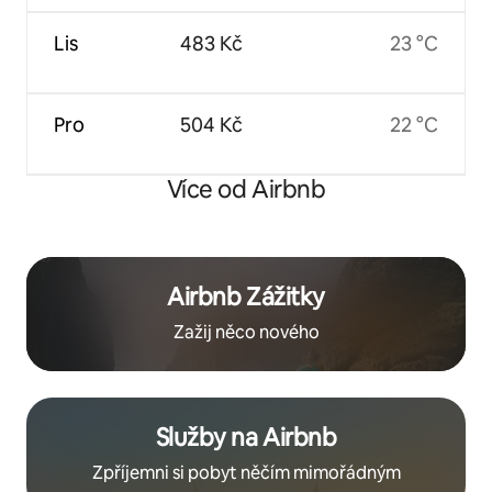
Lis
483 Kč
23 °C
Pro
504 Kč
22 °C
Více od Airbnb
Airbnb Zážitky
Zažij něco nového
Služby na Airbnb
Zpříjemni si pobyt něčím mimořádným