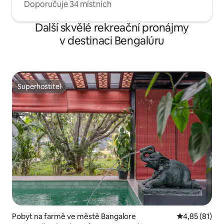
Doporučuje 34 místních
Další skvělé rekreační pronájmy
v destinaci Bengalúru
Superhostitel
Superhostitel
Pobyt na farmě ve městě Bangalore
Průměrné hod
4,85 (81)