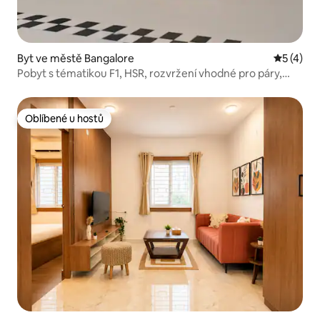
Byt ve městě Bangalore
Průměrné
5 (4)
Pobyt s tématikou F1, HSR, rozvržení vhodné pro páry,
klimatizace, 1 pokoj a kuchyně
Oblíbené u hostů
Oblíbené u hostů