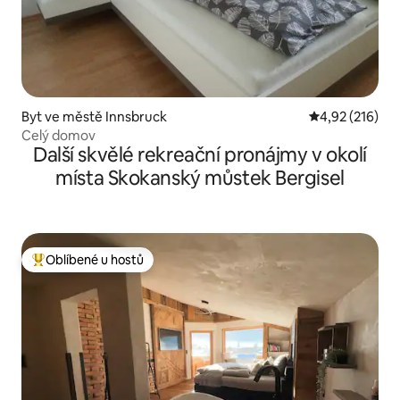
Byt ve městě Innsbruck
Průměrné hodn
4,92 (216)
Celý domov
Další skvělé rekreační pronájmy v okolí
místa Skokanský můstek Bergisel
Oblíbené u hostů
Nejlepší v kategorii Oblíbené u hostů