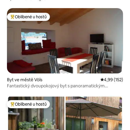
Oblíbené u hostů
Nejlepší v kategorii Oblíbené u hostů
Byt ve městě Völs
Průměrné hodn
4,99 (152)
Fantastický dvoupokojový byt s panoramatickým
výhledem
Oblíbené u hostů
Nejlepší v kategorii Oblíbené u hostů