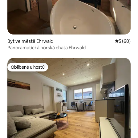
Byt ve městě Ehrwald
Průměrné h
5 (60)
Panoramatická horská chata Ehrwald
Oblíbené u hostů
Oblíbené u hostů