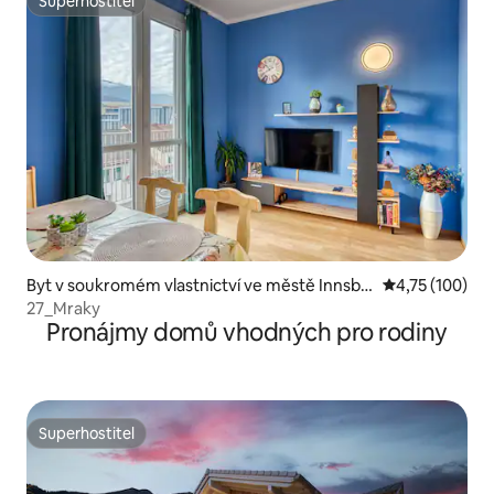
Superhostitel
Superhostitel
Byt v soukromém vlastnictví ve městě Innsbr
Průměrné hodn
4,75 (100)
uck
27_Mraky
Pronájmy domů vhodných pro rodiny
Superhostitel
Superhostitel