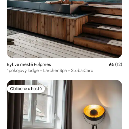
Byt ve městě Fulpmes
Průměrné 
5 (12)
1pokojový lodge + LärchenSpa + StubaiCard
Oblíbené u hostů
Oblíbené u hostů