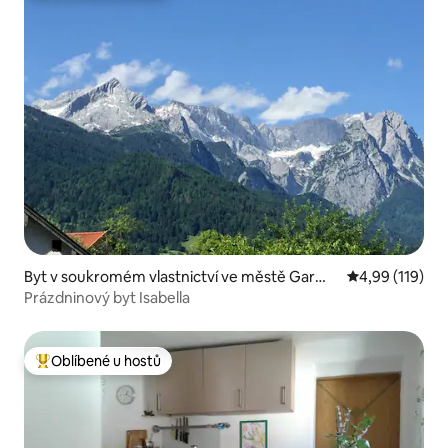
Byt v soukromém vlastnictví ve městě Garmis
Průměrné hodn
4,99 (119)
ch-Partenkirchen
Prázdninový byt Isabella
Oblíbené u hostů
Nejlepší v kategorii Oblíbené u hostů