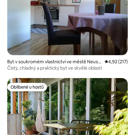
Byt v soukromém vlastnictví ve městě Neusti
Průměrné hodn
4,92 (217)
ft im Stubaital
Čistý, chladný a praktický byt ve skvělé oblasti
Oblíbené u hostů
Oblíbené u hostů