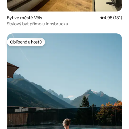
Byt ve městě Völs
Průměrné hodn
4,95 (181)
Stylový byt přímo u Innsbrucku
Oblíbené u hostů
Oblíbené u hostů