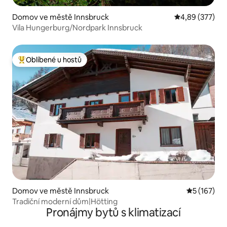
Domov ve městě Innsbruck
Průměrné hodno
4,89 (377)
Vila Hungerburg/Nordpark Innsbruck
Oblíbené u hostů
Nejlepší v kategorii Oblíbené u hostů
Domov ve městě Innsbruck
Průměrné h
5 (167)
Tradiční moderní dům|Hötting
Pronájmy bytů s klimatizací