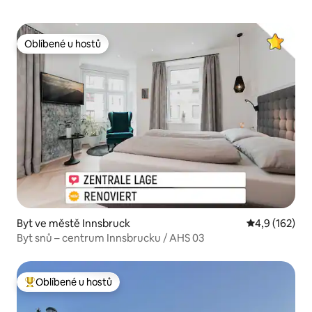
Oblíbené u hostů
Oblíbené u hostů
Byt ve městě Innsbruck
Průměrné hod
4,9 (162)
Byt snů – centrum Innsbrucku / AHS 03
Oblíbené u hostů
Nejlepší v kategorii Oblíbené u hostů