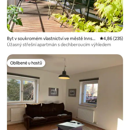
Byt v soukromém vlastnictví ve městě Innsbr
Průměrné hodno
4,86 (235)
uck
Úžasný střešní apartmán s dechberoucím výhledem
Oblíbené u hostů
Oblíbené u hostů