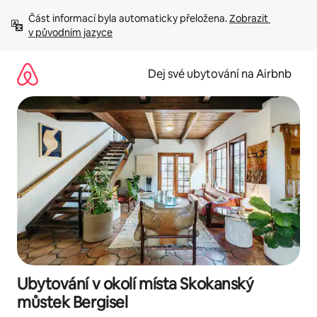
Přeskočit
Část informací byla automaticky přeložena. 
Zobrazit 
na
v původním jazyce
obsah
Dej své ubytování na Airbnb
Ubytování v okolí místa Skokanský
můstek Bergisel