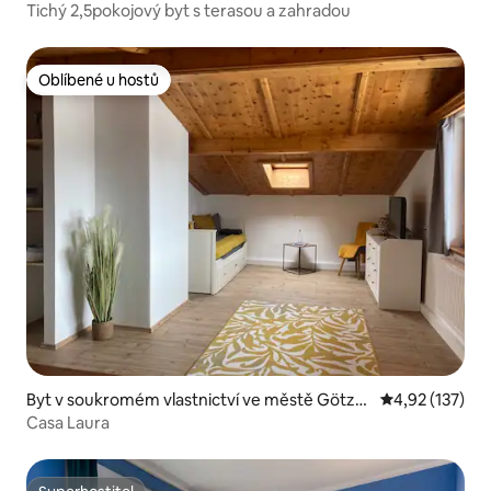
Tichý 2,5pokojový byt s terasou a zahradou
Oblíbené u hostů
Oblíbené u hostů
Byt v soukromém vlastnictví ve městě Götze
Průměrné hodn
4,92 (137)
ns
Casa Laura