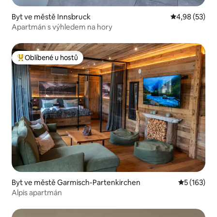
Byt ve městě Innsbruck
Průměrné hod
4,98 (53)
Apartmán s výhledem na hory
Oblíbené u hostů
Nejlepší v kategorii Oblíbené u hostů
Byt ve městě Garmisch-Partenkirchen
Průměrné h
5 (163)
Alpis apartmán