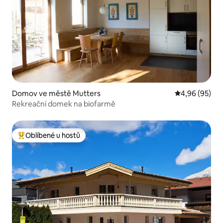
Domov ve městě Mutters
Průměrné hodn
4,96 (95)
Rekreační domek na biofarmě
Oblíbené u hostů
Nejlepší v kategorii Oblíbené u hostů