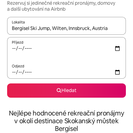
Rezervuj si jedinečné rekreační pronájmy, domovy
a další ubytování na Airbnb
Lokalita
Až budou výsledky k dispozici, můžeš si je procházet pomocí š
Příjezd
Odjezd
Hledat
Nejlépe hodnocené rekreační pronájmy
v okolí destinace Skokanský můstek
Bergisel