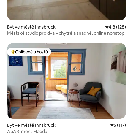
Byt ve městě Innsbruck
Průměrné hod
4,8 (128)
Městské studio pro dva – chytré a snadné, online nonstop
Oblíbené u hostů
Nejlepší v kategorii Oblíbené u hostů
Byt ve městě Innsbruck
Průměrné h
5 (117)
ApARTment Magda