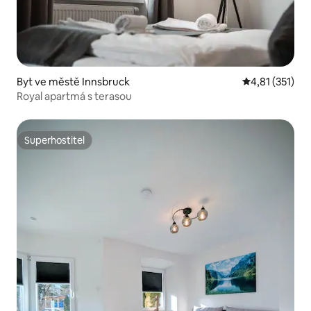
Byt ve městě Innsbruck
Průměrné hodn
4,81 (351)
Royal apartmá s terasou
Superhostitel
Superhostitel