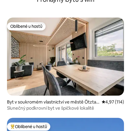
Oblíbené u hostů
Oblíbené u hostů
Byt v soukromém vlastnictví ve městě Ötztal
Průměrné hodn
4,97 (114)
Bahnhof
Slunečný podkrovní byt ve špičkové lokalitě
Oblíbené u hostů
Nejlepší v kategorii Oblíbené u hostů