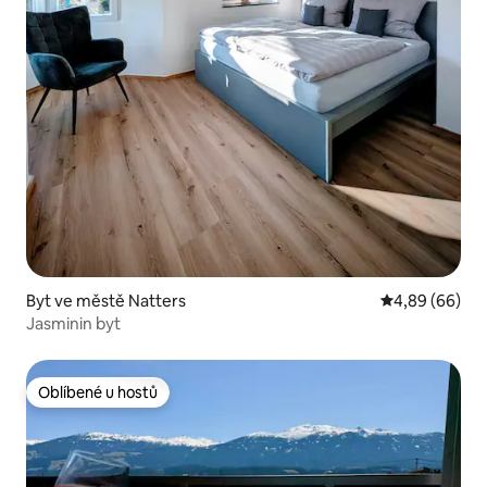
Byt ve městě Natters
Průměrné hodn
4,89 (66)
Jasminin byt
Oblíbené u hostů
Oblíbené u hostů