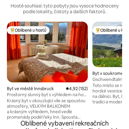
Hosté souhlasí: tyto pobyty jsou vysoce hodnoceny
podle lokality, čistoty a dalších faktorů.
Oblíbené u hostů
Oblíbené u hos
Nejlepší v kategorii Oblíbené u hostů
Nejlepší v kategor
Byt v soukromém v
í ve městě Innsbr
Gschwendtalm-Tiro
Take-Time
Toto místo se nachá
Byt ve městě Innsbruck
Průměrné hodnocení 4,92 z 5, 
4,92 (152)
horské vesnice a 
Prostorný slunný byt s výhledem na hory
na dálnici. Byt, lá
v okouzlující vile
Krásný byt v okouzlující vile se spoustou
tradici a modernos
atmosféry, VELKÝM BALKONEM
okamžitě uklidnit 
a krásným výhledem, hned vedle
Nedaleká lanovka ti
promenády podél řeky Inn. Spousta
umožní vyzkoušet
Oblíbené vybavení rekreačních
oken v každém pokoji, JASNÝ A SLUNNÝ
horských sportů. P
Pokud chcete navštívit staré město