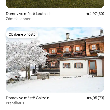
Domov ve městě Leutasch
Průměrné hod
4,97 (30)
Zámek Lehner
Oblíbené u hostů
Oblíbené u hostů
Domov ve městě Gallzein
Průměrné hod
4,95 (73)
Prantlhaus