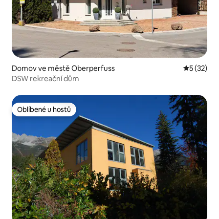
Domov ve městě Oberperfuss
Průměrné 
5 (32)
DSW rekreační dům
Oblíbené u hostů
Oblíbené u hostů