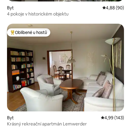
Byt
Průměrné hodn
4,88 (90)
4 pokoje v historickém objektu
Oblíbené u hostů
Nejlepší v kategorii Oblíbené u hostů
Byt
Průměrné hodn
4,99 (143)
Krásný rekreační apartmán Lemwerder