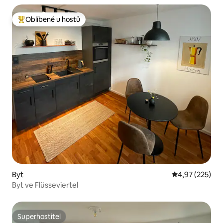
Oblíbené u hostů
Nejlepší v kategorii Oblíbené u hostů
Byt
Průměrné hodn
4,97 (225)
Byt ve Flüsseviertel
Superhostitel
Superhostitel