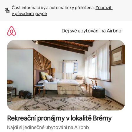
Přeskočit
Část informací byla automaticky přeložena. 
Zobrazit 
na
v původním jazyce
obsah
Dej své ubytování na Airbnb
Rekreační pronájmy v lokalitě Brémy
Najdi si jedinečné ubytování na Airbnb