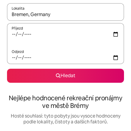
Lokalita
Až budou výsledky k dispozici, můžeš si je procházet pomocí š
Příjezd
Odjezd
Hledat
Nejlépe hodnocené rekreační pronájmy
ve městě Brémy
Hosté souhlasí: tyto pobyty jsou vysoce hodnoceny
podle lokality, čistoty a dalších faktorů.