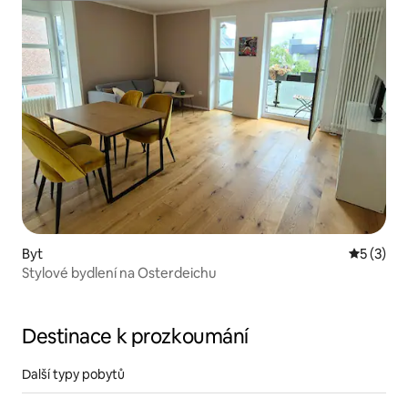
Byt
Průměrné
5 (3)
Stylové bydlení na Osterdeichu
Destinace k prozkoumání
Další typy pobytů