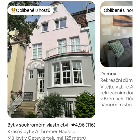
Oblíbené u hostů
Oblíbené u hostů
Nejlepší v kategorii Oblíbené u hostů
Oblíbené u hostů
Domov
Rekreační dům Lil
Vítejte v „Lille An
rekreačním domě v 
v Brémách! Dům je
námořním stylu, ta
okamžitě ucítíte 
Brém. Díky dobrém
dopravou (2 minut
Byt v soukromém vlastnictví
Průměrné hodnocení 4,96 z 5, 
4,96 (116)
hlavní památky, r
Krásný byt v Altbremer Haus-
centra snadno dos
standardně uklizený
Můj byt v Geteviertelu má 125 metrů