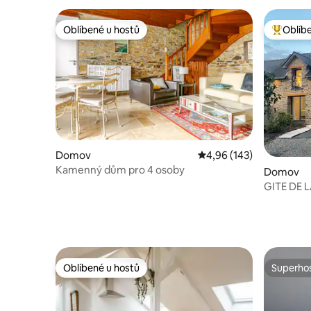
Oblíbené u hostů
Oblíb
Oblíbené u hostů
Nejlepší
Domov
Průměrné hodnocení 4,9
4,96 (143)
Kamenný dům pro 4 osoby
Domov
GITE DE 
Oblíbené u hostů
Superhos
Oblíbené u hostů
Superhos