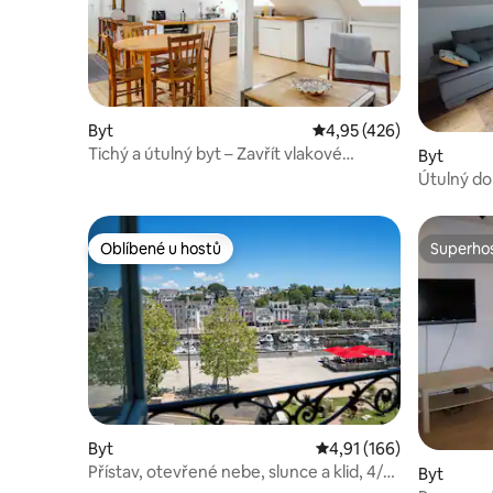
Byt
Průměrné hodnocení 4,9
4,95 (426)
Tichý a útulný byt – Zavřít vlakové
Byt
nádraží
Útulný do
Fougères 
Oblíbené u hostů
Superhos
Oblíbené u hostů
Superhos
Byt
Průměrné hodnocení 4,
4,91 (166)
Přístav, otevřené nebe, slunce a klid, 4/6
Byt
osob