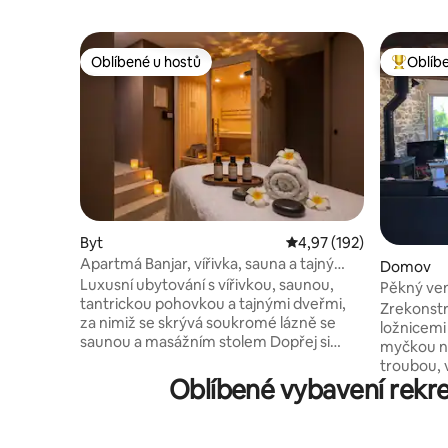
Oblíbené u hostů
Oblíb
Oblíbené u hostů
Nejlepší
Byt
Průměrné hodnocení 4,
4,97 (192)
Apartmá Banjar, vířivka, sauna a tajný
Domov
pokoj
Luxusní ubytování s vířivkou, saunou,
Pěkný ve
tantrickou pohovkou a tajnými dveřmi,
Zrekonstr
za nimiž se skrývá soukromé lázně se
ložnicemi
saunou a masážním stolem Dopřej si
myčkou ná
relaxační pobyt v tomto nádherném
troubou, 
ubytování pro dvě osoby inspirovaném
Oblíbené vybavení rekre
Tassimo, 
Bali o rozloze 66 m². Plně vybavené
a koně. V
a pohodlné: • Apartmá s postelí velikosti
práci na 
King (180 x 200) a prémiovým ložním
pohodlně 