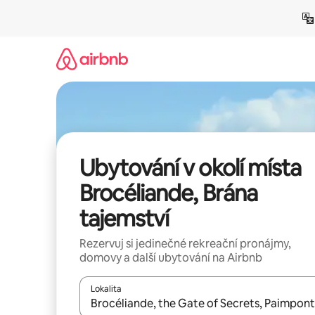
Přeskočit
na
obsah
Ubytování v okolí místa
Brocéliande, Brána
tajemství
Rezervuj si jedinečné rekreační pronájmy,
domovy a další ubytování na Airbnb
Lokalita
Až budou výsledky k dispozici, můžeš si je proch