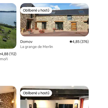
Oblíbené u hostů
hostů
Oblíbené u hostů
Domov
Průměrné hodnocení 4,
4,85 (376)
La grange de Merlin
růměrné hodnocení 4,88 z 5, 112 hodnocení
4,88 (112)
 moři
Oblíbené u hostů
hostů
Oblíbené u hostů