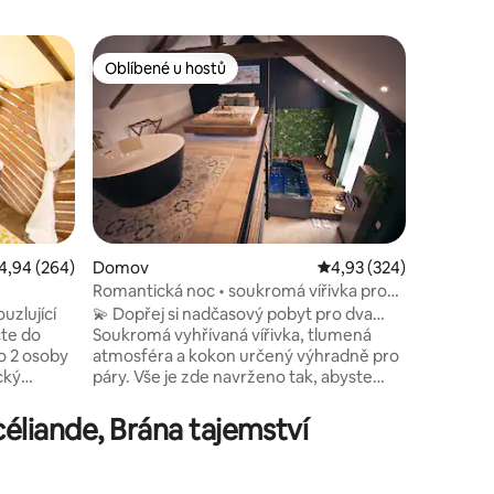
Byt
Oblíbené u hostů
Oblíb
Oblíbené u hostů
Nejlepší
Útulné ub
Venez dé
idéalemen
Plélan-le-Gra
Récemme
peut accue
proximit
médiathèq
de sport 
růměrné hodnocení 4,94 z 5, 264 hodnocení
4,94 (264)
Domov
Průměrné hodnocení 4,
4,93 (324)
ouverte é
Romantická noc • soukromá vířivka pro
Rennes , 
dva
uzlující
💫 Dopřej si nadčasový pobyt pro dva…
carrée es
Soukromá vyhřívaná vířivka, tlumená
moment p
o 2 osoby
atmosféra a kokon určený výhradně pro
cký
páry. Vše je zde navrženo tak, abyste
vířivkou
mohli zpomalit, setkat se a zažít
,
nezapomenutelný večer daleko od
éliande, Brána tajemství
í v týdnu.
každodenního života. Ideální pro
ouzelný
romantický pobyt, narozeniny nebo
 plně
nezapomenutelné překvapení.