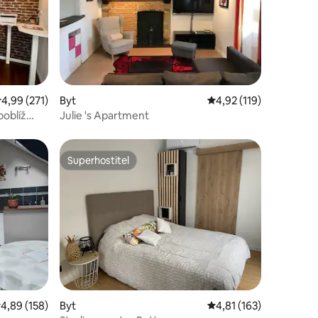
růměrné hodnocení 4,99 z 5, 271 hodnocení
4,99 (271)
Byt
Průměrné hodnocení 4,
4,92 (119)
poblíž
Julie 's Apartment
Superhostitel
Superhostitel
růměrné hodnocení 4,89 z 5, 158 hodnocení
4,89 (158)
Byt
Průměrné hodnocení 4,
4,81 (163)