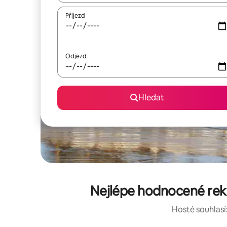
Příjezd
Odjezd
Hledat
Nejlépe hodnocené rekr
Hosté souhlasí: