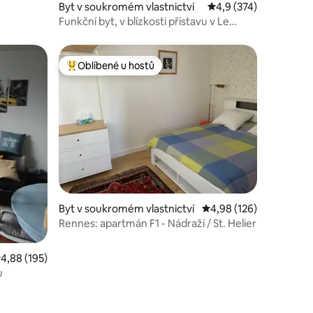
Byt v soukromém vlastnictví
Průměrné hodnocení 4
4,9 (374)
Funkční byt, v blízkosti přístavu v Le
Havre
Oblíbené u hostů
Nejlepší v kategorii Oblíbené u hostů
Byt v soukromém vlastnictví
Průměrné hodnocení 4,
4,98 (126)
Rennes: apartmán F1 - Nádraží / St. Helier
růměrné hodnocení 4,88 z 5, 195 hodnocení
4,88 (195)
u