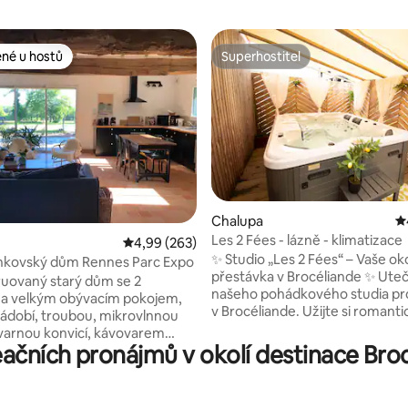
ené u hostů
Superhostitel
 v kategorii Oblíbené u hostů
Superhostitel
97 z 5, 192 hodnocení
Chalupa
P
Les 2 Fées - lázně - klimatizace
Průměrné hodnocení 4,99 z 5, 263 hodnocení
4,99 (263)
✨ Studio „Les 2 Fées“ – Vaše oko
nkovský dům Rennes Parc Expo
přestávka v Brocéliande ✨ Utečte do
uovaný starý dům se 2
našeho pohádkového studia pr
 a velkým obývacím pokojem,
v Brocéliande. Užijte si romanti
dobí, troubou, mikrovlnnou
klimatizovaný pokoj s vlastním 
varnou konvicí, kávovarem
vyhřívanou na 38 °C po celý rok
ačních pronájmů v okolí destinace Broc
toustovačem. Výhled na krajinu
přístupnou 24 hodin denně, 7 dn
ysokorychlostní připojení pro
Toto ubytování je ideální pro k
dálku. Pro 1 osobu nebo
výlet a nabízí útulnou výzdobu,
pro 5 osob, a rozkládací