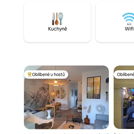
prádlem • Dvojitá vířivka se stropem
pohovka pro 2 os
s hvězdnou oblohou • Tajná místnost
od výstavi
s masážním stolem a saunou • Obývací
od Rennes
pokoj s parním krbem a chytrou televizí •
hřiště Ci
Koupelna s dvojitou sprchou • Pohovka
La Lande.
Kuchyně
Wifi
Tantra
rychlý pří
Oblíbené u hostů
Oblíbené
Nejlepší v kategorii Oblíbené u hostů
Oblíbené