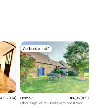
Oblíbené u hostů
Oblíbené u hostů
růměrné hodnocení 4,96 z 5, 134 hodnocení
4,96 (134)
Domov
Průměrné hodnocení 4,
4,95 (109)
Okouzlující dům v idylickém prostředí