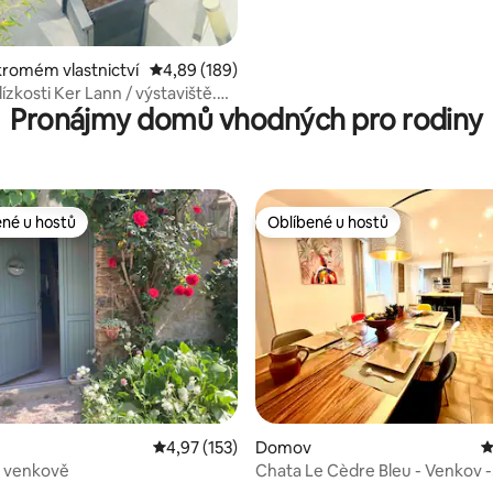
kromém vlastnictví
Průměrné hodnocení 4,89 z 5, 189 hodnocení
4,89 (189)
lízkosti Ker Lann / výstaviště.
Pronájmy domů vhodných pro rodiny
né.
ené u hostů
Oblíbené u hostů
 v kategorii Oblíbené u hostů
Oblíbené u hostů
78 z 5, 314 hodnocení
Průměrné hodnocení 4,97 z 5, 153 hodnocení
4,97 (153)
Domov
P
a venkově
Chata Le Cèdre Bleu - Venkov -
Vyhřívaný bazén