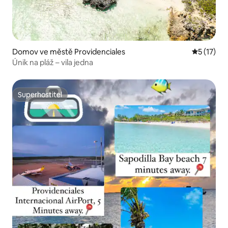
Domov ve městě Providenciales
Průměrné 
5 (17)
Únik na pláž – vila jedna
Superhostitel
Superhostitel