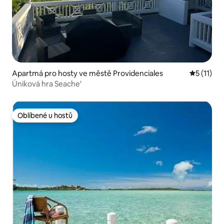
Apartmá pro hosty ve městě Providenciales
Průměrné 
5 (11)
Úniková hra Seache'
Oblíbené u hostů
Oblíbené u hostů