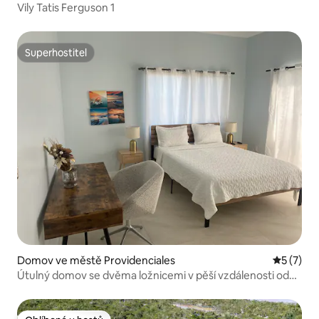
Vily Tatis Ferguson 1
Superhostitel
Superhostitel
Domov ve městě Providenciales
Průměrné
5 (7)
Útulný domov se dvěma ložnicemi v pěší vzdálenosti od
pláže.