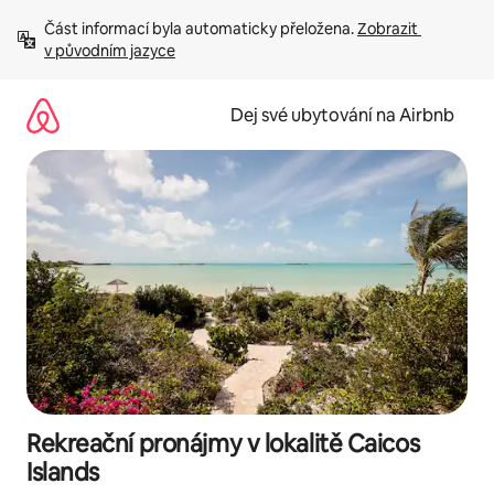
Přeskočit
Část informací byla automaticky přeložena. 
Zobrazit 
na
v původním jazyce
obsah
Dej své ubytování na Airbnb
Rekreační pronájmy v lokalitě Caicos
Islands