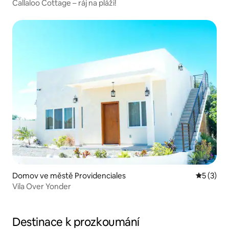
Callaloo Cottage – ráj na pláži!
Domov ve městě Providenciales
Průměrné
5 (3)
Vila Over Yonder
Destinace k prozkoumání