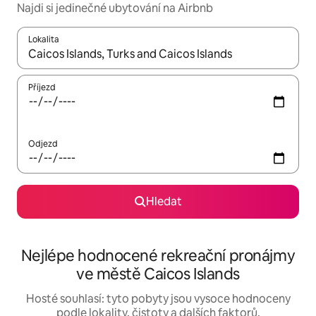
Najdi si jedinečné ubytování na Airbnb
Lokalita
Až budou výsledky k dispozici, můžeš si je procházet pomocí š
Příjezd
Odjezd
Hledat
Nejlépe hodnocené rekreační pronájmy
ve městě Caicos Islands
Hosté souhlasí: tyto pobyty jsou vysoce hodnoceny
podle lokality, čistoty a dalších faktorů.