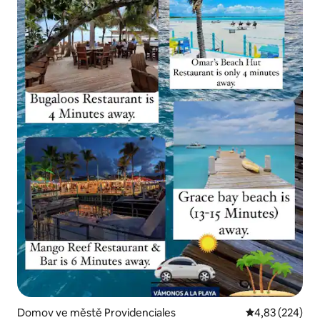
Domov ve městě Providenciales
Průměrné hodno
4,83 (224)