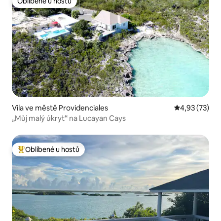
Oblíbené u hostů
Oblíbené u hostů
Vila ve městě Providenciales
Průměrné hod
4,93 (73)
„Můj malý úkryt“ na Lucayan Cays
Oblíbené u hostů
Nejlepší v kategorii Oblíbené u hostů