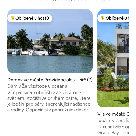
Oblíbené u hostů
Oblíbené u hos
Nejlepší v kategorii Oblíbené u hostů
Nejlepší v kategor
Domov ve městě Providenciales
Průměrné hodnocení 5 z 5
5 (7)
Dům v Želví zátoce u oceánu
Vítej ve svém útočišti v Želví zátoce –
světlém útočišti ve druhém patře, které
je ideální pro páry, šnorchlující nadšence
a rodiny. Odpočiň si v pobřežním dekoru,
Vila ve městě Gra
otevřeném obývacím prostoru a plně
Ideální vila na líbá
vybavené kuchyni. Tři pohodlné ložnice
Luxusní vila s opl
(2 dvoulůžka, 1 manželská postel)
Grace Bay – soukr
poskytují dokonalé pohodlí. Zůstaň ve