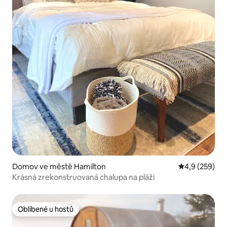
Domov ve městě Hamilton
Průměrné hod
4,9 (259)
Krásná zrekonstruovaná chalupa na pláži
Oblíbené u hostů
Oblíbené u hostů