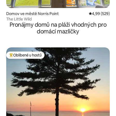
Domov ve městě Norris Point
Průměrné hodno
4,99 (529)
The Little Wild
Pronájmy domů na pláži vhodných pro
domácí mazlíčky
Oblíbené u hostů
Nejlepší v kategorii Oblíbené u hostů