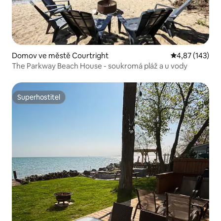
Domov ve městě Courtright
Průměrné hodn
4,87 (143)
The Parkway Beach House - soukromá pláž a u vody
Superhostitel
Superhostitel