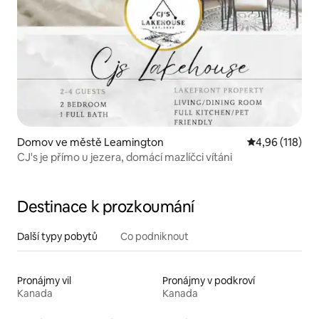
Domov ve městě Leamington
Průměrné hodn
4,96 (118)
CJ's je přímo u jezera, domácí mazlíčci vítáni
Destinace k prozkoumání
Další typy pobytů
Co podniknout
Pronájmy vil
Pronájmy v podkroví
Kanada
Kanada