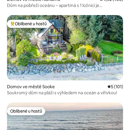
Dům na pobřeží oceánu – apartmá s 1 ložnicí je
samostatný prostor.
Oblíbené u hostů
Nejlepší v kategorii Oblíbené u hostů
Domov ve městě Sooke
Průměrné h
5 (101)
Soukromý dům na pláži s výhledem na oceán a vířivkou!
Oblíbené u hostů
Oblíbené u hostů