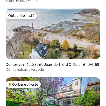
Stone House Manor
Oblíbené u hostů
Oblíbené u hostů
Domov ve městě Saint-Jean-de-l'Île-d'Orléan
Průměrné hodn
4,94 (68)
s
Dům s nohama ve vodě
Oblíbené u hostů
Nejlepší v kategorii Oblíbené u hostů