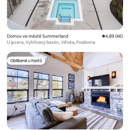
Domov ve městě Summerland
Průměrné hod
4,89 (46)
U jezera, Vyhřívaný bazén, Vířivka, Posilovna
Oblíbené u hostů
Oblíbené u hostů