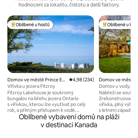
hodnocení za lokalitu, čistotu a další faktory.
Oblíbené u hostů
Oblíbené u hos
Nejlepší v kategorii Oblíbené u hostů
Nejlepší v kategor
Domov ve městě Prince Ed
Průměrné hodnocení 4,98 z 5, 2
4,98 (234)
Domov ve městě B
ward
Vířivka u jezera Fitzroy
Domov u vody, vý
slunce a kousek o
Fitzroy Lakehouse je soukromý
Nábřeží se souk
bungalov na břehu jezera Ontario
Zrekonstruovaný 
s vířivkou, kterou lze využívat po celý
vířivka, plný výhl
rok, a přímým přístupem k vodě.
s letními západy a
Oblíbené vybavení domů na pláži
Z hlavního obytného prostoru a hlavní
Kousek od pláže a 
ložnice se naskýtá výhled na jezero.
4 řádné ložnice a 
v destinaci Kanada
Součástí je také 60 metrů dlouhá
(queen a twin). 3 
soukromá skalnatá pláž se sezónním
koupelny + sauna, 