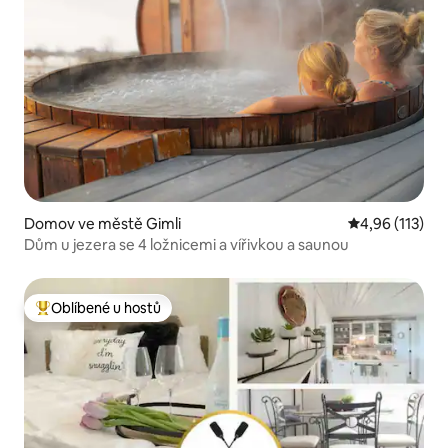
Domov ve městě Gimli
Průměrné hodn
4,96 (113)
Dům u jezera se 4 ložnicemi a vířivkou a saunou
Oblíbené u hostů
Nejlepší v kategorii Oblíbené u hostů