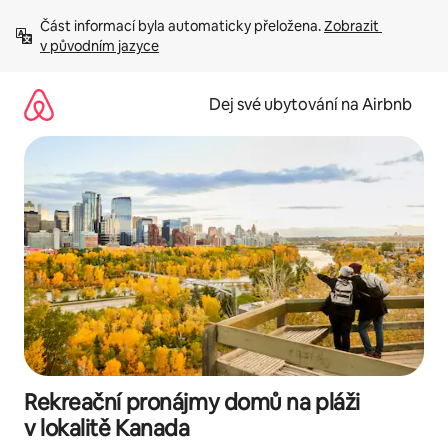
Přeskočit
Část informací byla automaticky přeložena. 
Zobrazit 
na
v původním jazyce
obsah
Dej své ubytování na Airbnb
Rekreační pronájmy domů na pláži
v lokalitě Kanada