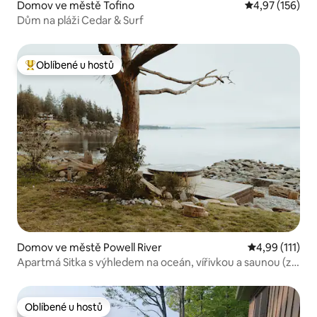
Domov ve městě Tofino
Průměrné hodn
4,97 (156)
Dům na pláži Cedar & Surf
Oblíbené u hostů
Nejlepší v kategorii Oblíbené u hostů
Domov ve městě Powell River
Průměrné hodn
4,99 (111)
Apartmá Sitka s výhledem na oceán, vířivkou a saunou (za
příplatek)
Oblíbené u hostů
Oblíbené u hostů