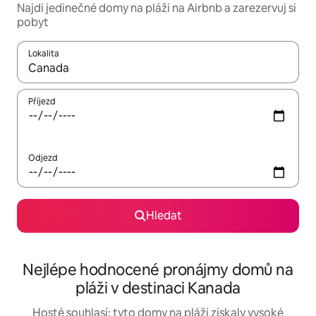
Najdi jedinečné domy na pláži na Airbnb a zarezervuj si
pobyt
Lokalita
Až budou výsledky k dispozici, můžeš si je procházet pomocí š
Příjezd
Odjezd
Hledat
Nejlépe hodnocené pronájmy domů na
pláži v destinaci Kanada
Hosté souhlasí: tyto domy na pláži získaly vysoké