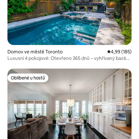
Domov ve městě Toronto
Průměrné hodn
4,99 (185)
Luxusní 4 pokojové: Otevřeno 365 dnů – vyhřívaný bazén
a vířivka
Oblíbené u hostů
Oblíbené u hostů