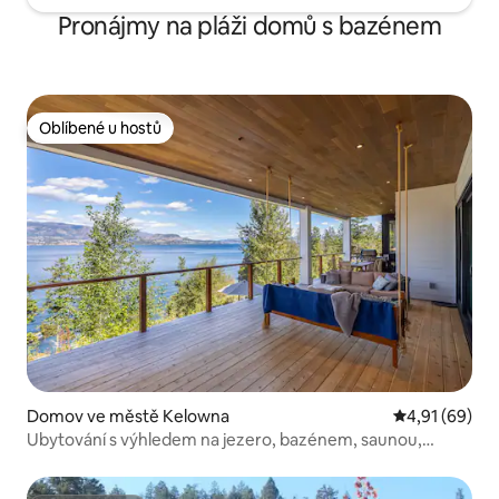
Pronájmy na pláži domů s bazénem
Oblíbené u hostů
Oblíbené u hostů
Domov ve městě Kelowna
Průměrné hod
4,91 (69)
Ubytování s výhledem na jezero, bazénem, saunou,
vířivkou a přístřeškem pro loď