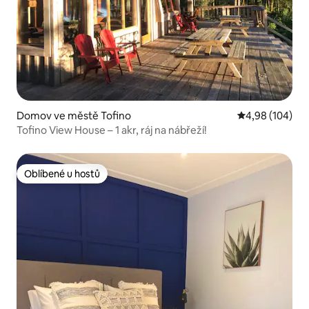
Domov ve městě Tofino
Průměrné hodno
4,98 (104)
Tofino View House – 1 akr, ráj na nábřeží!
Oblíbené u hostů
Oblíbené u hostů