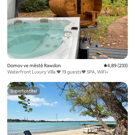
Domov ve městě Rawdon
Průměrné hodno
4,89 (233)
Waterfront Luxury Villa ❤️ 19 guests❤️ SPA, WiFi+
Superhostitel
Superhostitel