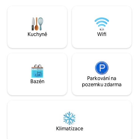
schodištěm, které je v provozu od Dne
Parkování pro 3 aut
královny Viktorie až do Dne díkuvzdání.
k dispozici na vedl
Několik minut od vinařství Prince Edward
Plynový gril, ohniš
County a Conseconu, s rychlým
rychlá wifi a 77" 
internetem Starlink, vyhrazeným
pwr. Několik minut
pracovním prostorem, ohništěm,
můžeš pronajmout 
Kuchyně
Wifi
dětským hřištěm a nabíječkou pro
V pěší vzdálenosti
elektromobily. Ideální pro rodiny, páry
a obchodů. Kite sur
a pracovníky na dálku, kteří hledají
soukromí a výhled.
Parkování na
Bazén
pozemku zdarma
Klimatizace