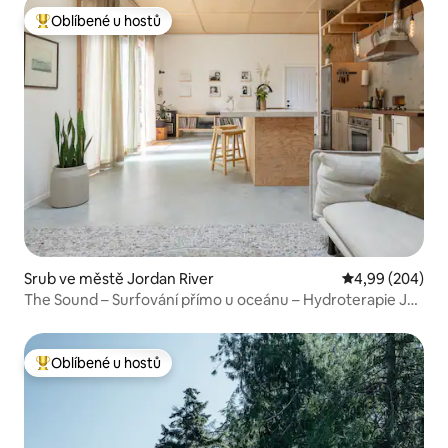
Oblíbené u hostů
Nejlepší v kategorii Oblíbené u hostů
Srub ve městě Jordan River
Průměrné hodno
4,99 (204)
The Sound – Surfování přímo u oceánu – Hydroterapie Jet
Spa
Oblíbené u hostů
Nejlepší v kategorii Oblíbené u hostů