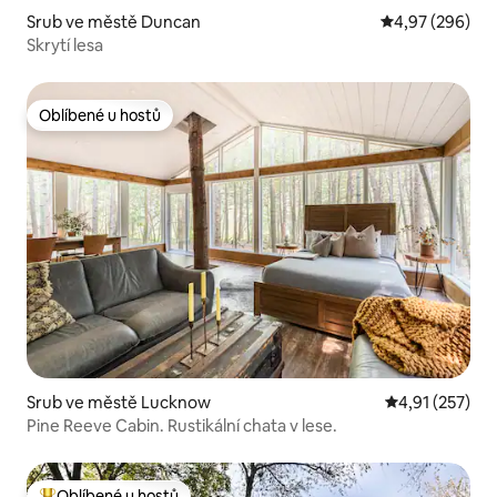
Srub ve městě Duncan
Průměrné hodno
4,97 (296)
Skrytí lesa
Oblíbené u hostů
Oblíbené u hostů
Srub ve městě Lucknow
Průměrné hodn
4,91 (257)
Pine Reeve Cabin. Rustikální chata v lese.
Oblíbené u hostů