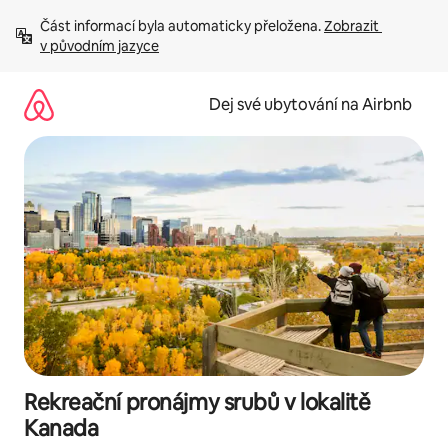
Přeskočit
Část informací byla automaticky přeložena. 
Zobrazit 
na
v původním jazyce
obsah
Dej své ubytování na Airbnb
Rekreační pronájmy srubů v lokalitě
Kanada