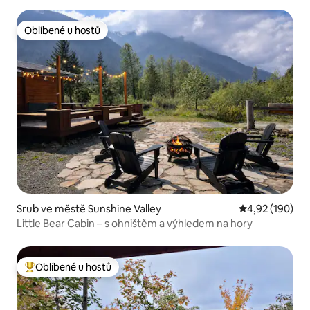
Oblíbené u hostů
Oblíbené u hostů
Srub ve městě Sunshine Valley
Průměrné hodn
4,92 (190)
Little Bear Cabin – s ohništěm a výhledem na hory
Oblíbené u hostů
Nejlepší v kategorii Oblíbené u hostů