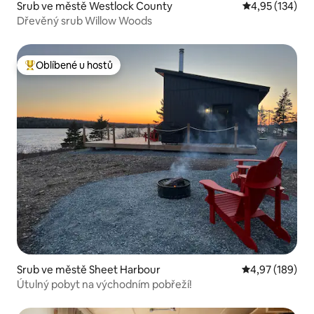
Srub ve městě Westlock County
Průměrné hodn
4,95 (134)
Dřevěný srub Willow Woods
Oblíbené u hostů
Nejlepší v kategorii Oblíbené u hostů
Srub ve městě Sheet Harbour
Průměrné hodn
4,97 (189)
Útulný pobyt na východním pobřeží!