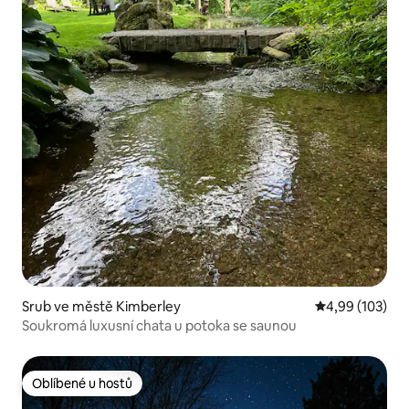
Srub ve městě Kimberley
Průměrné hodn
4,99 (103)
Soukromá luxusní chata u potoka se saunou
Oblíbené u hostů
Oblíbené u hostů