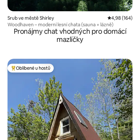
Srub ve městě Shirley
Průměrné hodno
4,98 (164)
Woodhaven – moderní lesní chata (sauna + lázně)
Pronájmy chat vhodných pro domácí
mazlíčky
Oblíbené u hostů
Nejlepší v kategorii Oblíbené u hostů