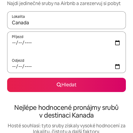
Najdi jedinečné sruby na Airbnb a zarezervuj si pobyt
Lokalita
Až budou výsledky k dispozici, můžeš si je procházet pomocí š
Příjezd
Odjezd
Hledat
Nejlépe hodnocené pronájmy srubů
v destinaci Kanada
Hosté souhlasí: tyto sruby získaly vysoké hodnocení za
lokalitu, čistotu a další faktory.