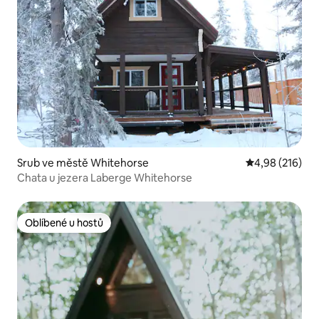
Srub ve městě Whitehorse
Průměrné hodn
4,98 (216)
Chata u jezera Laberge Whitehorse
Oblíbené u hostů
Oblíbené u hostů