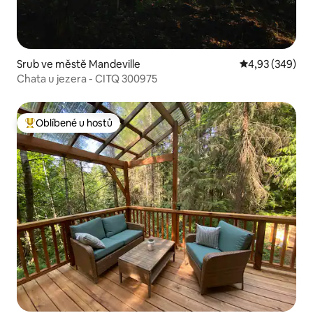
Srub ve městě Mandeville
Průměrné hodno
4,93 (349)
Chata u jezera - CITQ 300975
Oblíbené u hostů
Nejlepší v kategorii Oblíbené u hostů