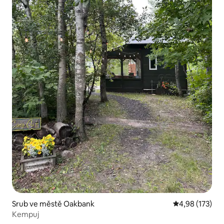
Srub ve městě Oakbank
Průměrné hodn
4,98 (173)
Kempuj