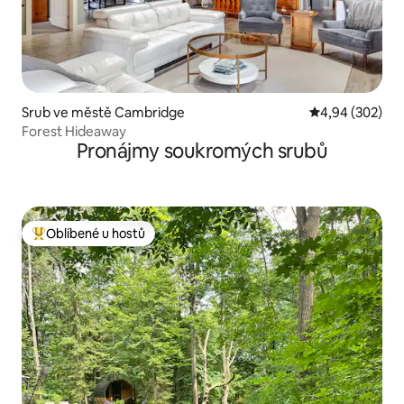
Srub ve městě Cambridge
Průměrné hodno
4,94 (302)
Forest Hideaway
Pronájmy soukromých srubů
Oblíbené u hostů
Nejlepší v kategorii Oblíbené u hostů