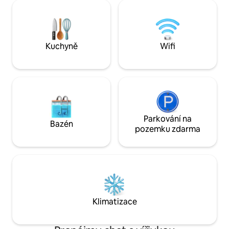
útočiště. Zůstaň n
snídaně a sirup v ceně + podkrovní
zdravotních výho
ložnice +vhodné pro psy + zastřešený
lázeňských zařízen
altán s grilem + brána do Duffy 18 minut
sauna, infračerve
➔ Pemberton 12 minut ➔ Joffre Lakes
a vířivka. Nebo v
45 minut ➔ Whistler 2 minuty chůze ➔
Kuchyně
Wifi
vše, co Muskoka na
Joffre Creek
Parkování na
Bazén
pozemku zdarma
Klimatizace