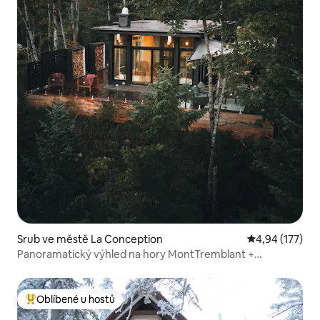
Srub ve městě La Conception
Průměrné hodn
4,94 (177)
Panoramatický výhled na hory MontTremblant +
soukromé lázně
Oblíbené u hostů
Nejlepší v kategorii Oblíbené u hostů