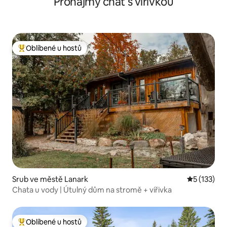
Pronájmy chat s vířivkou
Oblíbené u hostů
Nejlepší v kategorii Oblíbené u hostů
Srub ve městě Lanark
Průměrné h
5 (133)
Chata u vody | Útulný dům na stromě + vířivka
Oblíbené u hostů
Nejlepší v kategorii Oblíbené u hostů