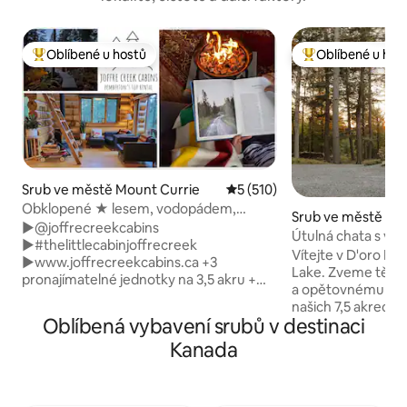
Oblíbené u hostů
Oblíbené u hos
Nejlepší v kategorii Oblíbené u hostů
Nejlepší v kategor
Srub ve městě Mount Currie
Průměrné hodnocení 5 z 5, 
5 (510)
Obklopené ★ lesem, vodopádem,
Srub ve městě Hun
krbem a saunou
►@joffrecreekcabins
Útulná chata s víř
►#thelittlecabinjoffrecreek
a jógovým studie
Vítejte v D'oro Po
►www.joffrecreekcabins.ca +3
Lake. Zveme tě k r
pronajímatelné jednotky na 3,5 akru +
a opětovnému spoj
soukromé umístění + autentický srub
našich 7,5 akrech
vyrobený v Kanadě +nejbližší pronájmy k
Oblíbená vybavení srubů v destinaci
blaženosti. Jen asi 3 minuty chůze o
Joffre Lakes + vnitřní kamna na dřevo,
naší malebné pláž
Kanada
venkovní krby na dřevěné a plynové +
dostatečně blízko
cedrová sudová sauna + sezónní
vychutnat živý živo
relaxační bazén +plně vybavená
zachovat atmosf
kuchyně, vlastní stravování, palačinková