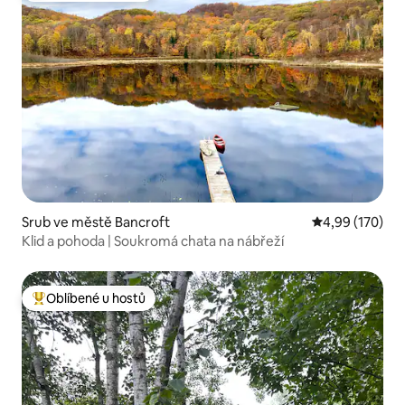
Srub ve městě Bancroft
Průměrné hodn
4,99 (170)
Klid a pohoda | Soukromá chata na nábřeží
Oblíbené u hostů
Nejlepší v kategorii Oblíbené u hostů