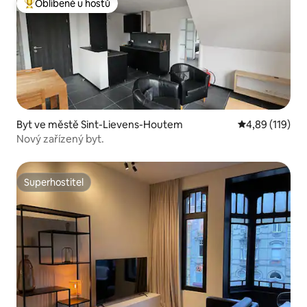
Oblíbené u hostů
Nejlepší v kategorii Oblíbené u hostů
Byt ve městě Sint-Lievens-Houtem
Průměrné hodn
4,89 (119)
Nový zařízený byt.
Superhostitel
Superhostitel