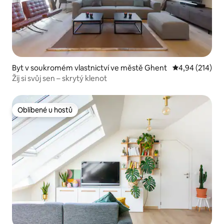
Byt v soukromém vlastnictví ve městě Ghent
Průměrné hodn
4,94 (214)
Žij si svůj sen – skrytý klenot
Oblíbené u hostů
Oblíbené u hostů