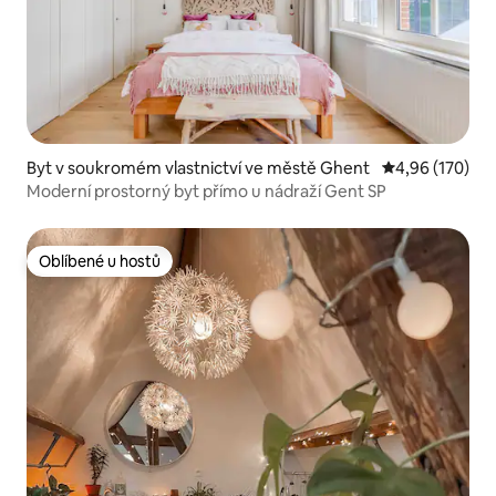
Byt v soukromém vlastnictví ve městě Ghent
Průměrné hodn
4,96 (170)
Moderní prostorný byt přímo u nádraží Gent SP
Oblíbené u hostů
Oblíbené u hostů