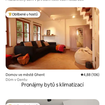
Oblíbené u hostů
Nejlepší v kategorii Oblíbené u hostů
Domov ve městě Ghent
Průměrné hodno
4,88 (106)
Dům v Gentu
Pronájmy bytů s klimatizací