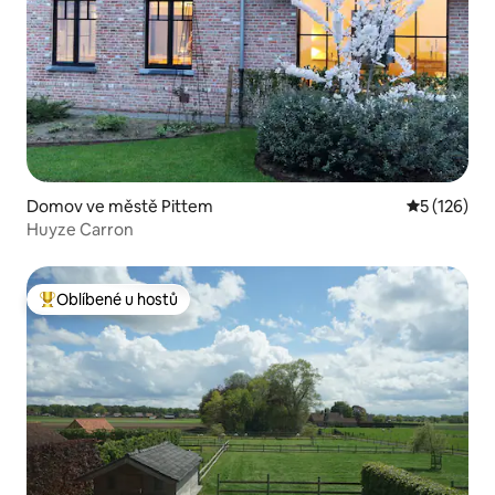
Domov ve městě Pittem
Průměrné h
5 (126)
Huyze Carron
Oblíbené u hostů
Nejlepší v kategorii Oblíbené u hostů