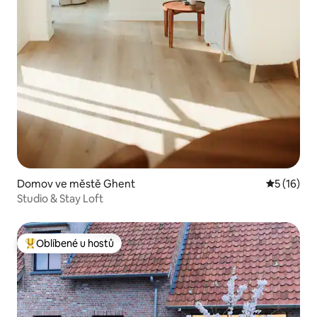
Domov ve městě Ghent
Průměrné 
5 (16)
Studio & Stay Loft
Oblíbené u hostů
Nejlepší v kategorii Oblíbené u hostů