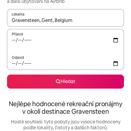
a další ubytování na Airbnb
Lokalita
Až budou výsledky k dispozici, můžeš si je procházet pomocí š
Příjezd
Odjezd
Hledat
Nejlépe hodnocené rekreační pronájmy
v okolí destinace Gravensteen
Hosté souhlasí: tyto pobyty jsou vysoce hodnoceny
podle lokality, čistoty a dalších faktorů.