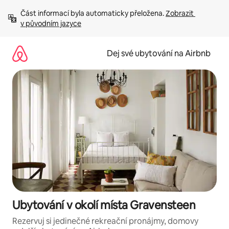
Přeskočit
Část informací byla automaticky přeložena. 
Zobrazit 
na
v původním jazyce
obsah
Dej své ubytování na Airbnb
Ubytování v okolí místa Gravensteen
Rezervuj si jedinečné rekreační pronájmy, domovy