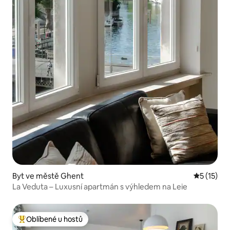
Byt ve městě Ghent
Průměrné 
5 (15)
La Veduta – Luxusní apartmán s výhledem na Leie
Oblíbené u hostů
Nejlepší v kategorii Oblíbené u hostů