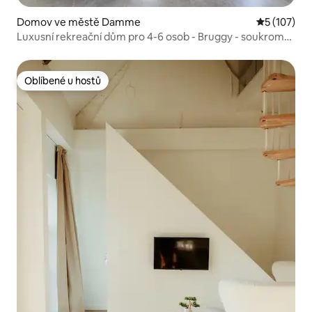
Domov ve městě Damme
Průměrné h
5 (107)
Luxusní rekreační dům pro 4-6 osob - Bruggy - soukromá
zahrada
Oblíbené u hostů
Oblíbené u hostů