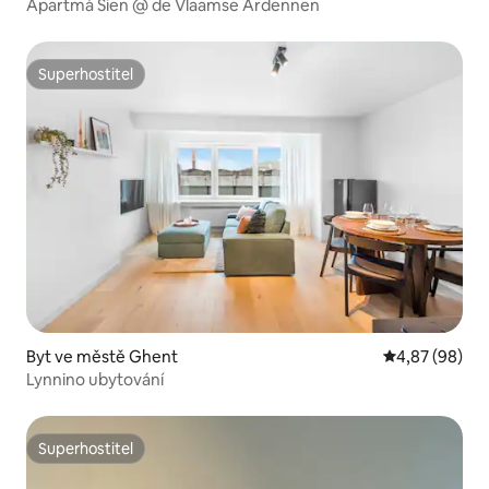
Apartmá Sien @ de Vlaamse Ardennen
Superhostitel
Superhostitel
Byt ve městě Ghent
Průměrné hodn
4,87 (98)
Lynnino ubytování
Superhostitel
Superhostitel