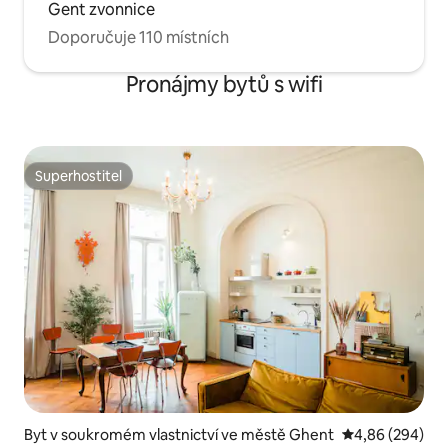
Gent zvonnice
Doporučuje 110 místních
Pronájmy bytů s wifi
Superhostitel
Superhostitel
Byt v soukromém vlastnictví ve městě Ghent
Průměrné hodno
4,86 (294)