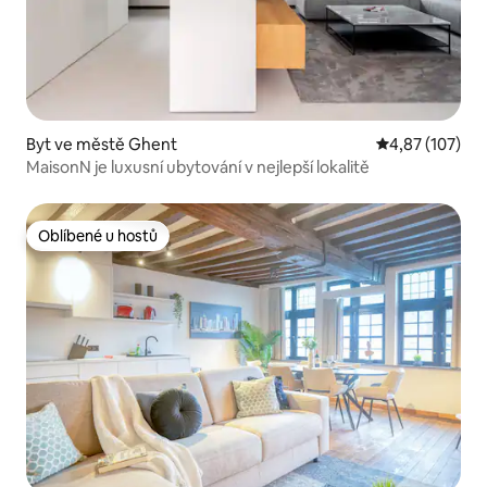
Byt ve městě Ghent
Průměrné hodn
4,87 (107)
MaisonN je luxusní ubytování v nejlepší lokalitě
Oblíbené u hostů
Oblíbené u hostů