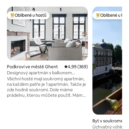
Oblíbené u hostů
Oblíbené u hos
Nejlepší v kategorii Oblíbené u hostů
Nejlepší v kategor
Podkroví ve městě Ghent
Průměrné hodnocení 4,99 z 5, 3
4,99 (369)
Designový apartmán s balkonem
a výhledem na Gent Towers
Všichni hosté mají soukromý apartmán,
na každém patře je 1 apartmán. Takže je
zde hodně soukromí. Dole máme
prádelnu, kterou můžete použít. Máme
čokoládový ateliér, kde jste vždy vítáni!
Prostředí je bezprostředně sousedí se
slavnou ulicí ulicí Graffiti. Ochutnávka v
čokoládovém studiu dole je nutností, po
Byt v soukromém v
které se můžete projít do některých z
ve městě Ghent
Úchvatný výhled v
mnoha butiků v Gentu, a možná i na