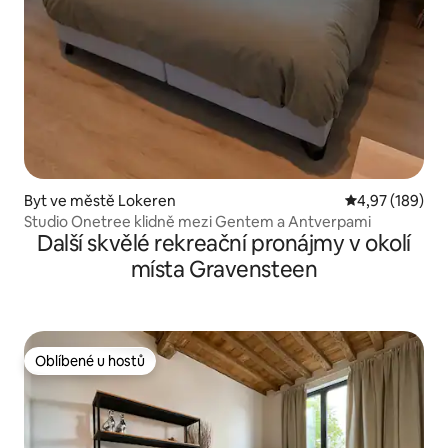
Byt ve městě Lokeren
Průměrné hodn
4,97 (189)
Studio Onetree klidně mezi Gentem a Antverpami
Další skvělé rekreační pronájmy v okolí
místa Gravensteen
Oblíbené u hostů
Oblíbené u hostů