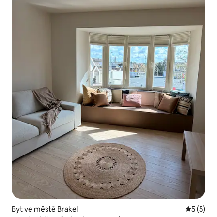
Byt ve městě Brakel
Průměrné
5 (5)