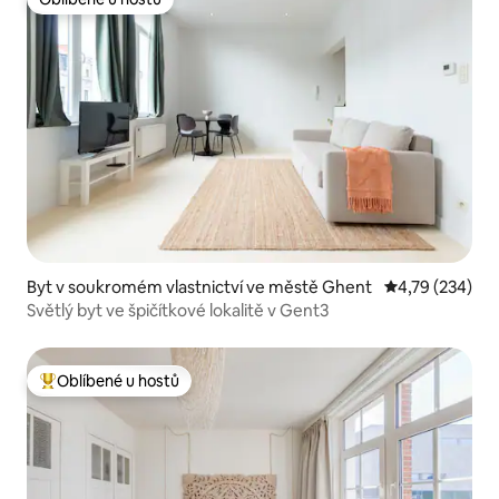
Oblíbené u hostů
Byt v soukromém vlastnictví ve městě Ghent
Průměrné hodn
4,79 (234)
Světlý byt ve špičítkové lokalitě v Gent3
Oblíbené u hostů
Nejlepší v kategorii Oblíbené u hostů