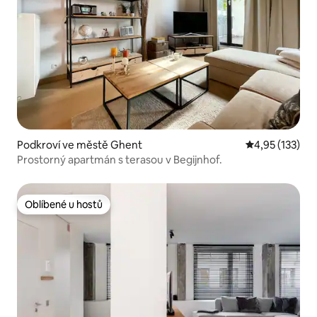
Podkroví ve městě Ghent
Průměrné hodn
4,95 (133)
Prostorný apartmán s terasou v Begijnhof.
Oblíbené u hostů
Oblíbené u hostů