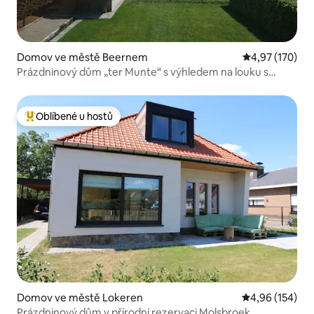
Domov ve městě Beernem
Průměrné hodn
4,97 (170)
Prázdninový dům „ter Munte“ s výhledem na louku s
alpakami
Oblíbené u hostů
Nejlepší v kategorii Oblíbené u hostů
Domov ve městě Lokeren
Průměrné hodn
4,96 (154)
Prázdninový dům v přírodní rezervaci Molsbroek