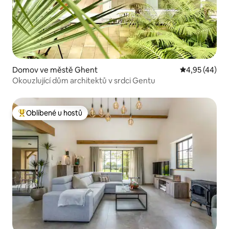
Domov ve městě Ghent
Průměrné hod
4,95 (44)
Okouzlující dům architektů v srdci Gentu
Oblíbené u hostů
Nejlepší v kategorii Oblíbené u hostů