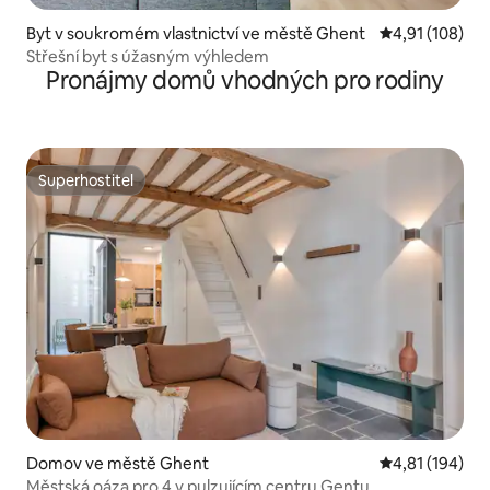
Byt v soukromém vlastnictví ve městě Ghent
Průměrné hodn
4,91 (108)
Střešní byt s úžasným výhledem
Pronájmy domů vhodných pro rodiny
Superhostitel
Superhostitel
Domov ve městě Ghent
Průměrné hodn
4,81 (194)
Městská oáza pro 4 v pulzujícím centru Gentu