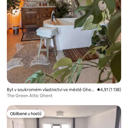
Byt v soukromém vlastnictví ve městě Ghen
Průměrné hodnoc
4,91 (1 138)
t
The Green Attic Ghent
Oblíbené u hostů
Oblíbené u hostů