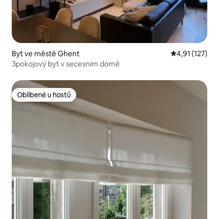
Byt ve městě Ghent
Průměrné hodn
4,91 (127)
3pokojový byt v secesním domě
Oblíbené u hostů
Oblíbené u hostů