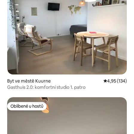
Byt ve městě Kuurne
Průměrné hodn
4,95 (134)
Gasthuis 2.0: komfortní studio 1. patro
Oblíbené u hostů
Oblíbené u hostů