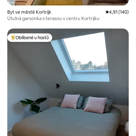
Byt ve městě Kortrijk
Průměrné hodn
4,91 (140)
Útulná garsonka s terasou v centru Kortrijku
Oblíbené u hostů
Nejlepší v kategorii Oblíbené u hostů