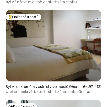
byt v činžovním domě v historickém centru
Oblíbené u hostů
Nejlepší v kategorii Oblíbené u hostů
Byt v soukromém vlastnictví ve městě Ghent
Průměrné hodn
4,97 (412)
Útulné studio v blízkosti historického centra Gentu.
Oblíbené u hostů