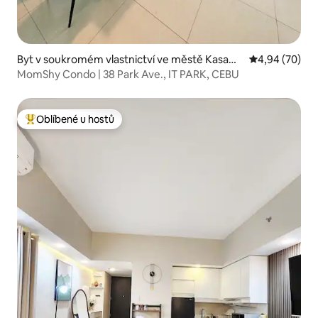
Byt v soukromém vlastnictví ve městě Kasam
Průměrné hodn
4,94 (70)
bagan
MomShy Condo | 38 Park Ave., IT PARK, CEBU
Oblíbené u hostů
Nejlepší v kategorii Oblíbené u hostů