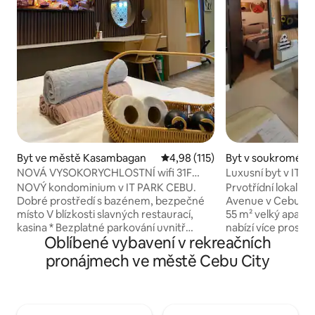
Byt ve městě Kasambagan
Průměrné hodnocení 4,98 z 5, 
4,98 (115)
Byt v soukromém v
ve městě Kasamb
NOVÁ VYSOKORYCHLOSTNÍ wifi 31F
Luxusní byt v IT p
AVIDA Riala IT Park Netflix
výhled na město +
NOVÝ kondominium v IT PARK CEBU.
Prvotřídní lokalita
Dobré prostředí s bazénem, bezpečné
Avenue v Cebu IT 
místo V blízkosti slavných restaurací,
55 m² velký apartm
kasina * Bezplatné parkování uvnitř
nabízí více prosto
Oblíbené vybavení v rekreačních
kondominia (prosím, zeptejte se nás na
ubytování, výhled
dostupnost) * Bezplatné rychlejší WIFI
restauraci a bezpl
pronájmech ve městě Cebu City
(200 MB/s), šampon a mýdlo, kapesníky *
a soukromé parkovi
Žaluzie a zatemňovací závěsy Nový
docházkové vzdále
kondominium v IT Parku v Cebu. Jedná
Central Bloc, mod
se o studio vybavené manželskou
centra s restaura