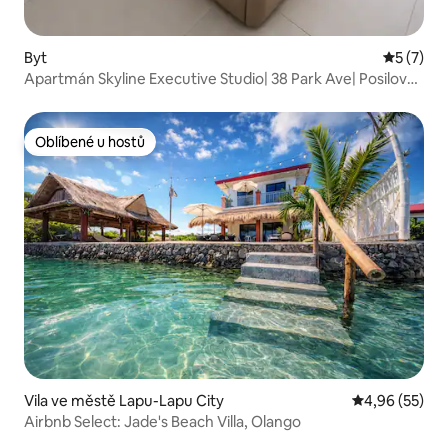
Byt
Průměrné
5 (7)
Apartmán Skyline Executive Studio| 38 Park Ave| Posilovna
| Bazén
Oblíbené u hostů
Oblíbené u hostů
Vila ve městě Lapu-Lapu City
Průměrné hod
4,96 (55)
Airbnb Select: Jade's Beach Villa, Olango