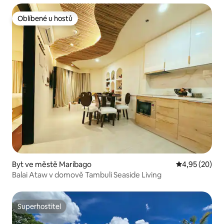
Oblíbené u hostů
Oblíbené u hostů
Byt ve městě Maribago
Průměrné hod
4,95 (20)
Balai Ataw v domově Tambuli Seaside Living
Superhostitel
Superhostitel