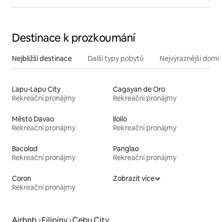
Destinace k prozkoumání
Nejbližší destinace
Další typy pobytů
Nejvýraznější domin
Lapu-Lapu City
Cagayan de Oro
Rekreační pronájmy
Rekreační pronájmy
Město Davao
Iloilo
Rekreační pronájmy
Rekreační pronájmy
Bacolod
Panglao
Rekreační pronájmy
Rekreační pronájmy
Coron
Zobrazit více
Rekreační pronájmy
Airbnb
Filipíny
Cebu City