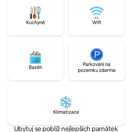
postelí, klimatizací, TV, skříní, stolem,
supermarketem a 
lednicí, mikrovlnnou troubou a dalšími.
v přízemí a obchod
Včetně bazénu, vlastní bezpečnostní
je otevřený nonstop
systém, dobrá bezpečnost, možnost
každodennímu poh
Kuchyně
Wifi
využití kasina na nábřeží, restaurace,
z nejbezpečnějšíc
hospody, bary, banky, kavárny, obchody.
čtvrtí pro pěší v C
Nachází se 3 minuty chůze od pobočky
filipínské emigran
Ayala Central IT Park, 15 minut od SM
cestovatele.
Mall / Ayala Cebu Mall a 35 až 50 minut od
letiště Mactan.
Parkování na
Bazén
pozemku zdarma
Klimatizace
Ubytuj se poblíž nejlepších památek