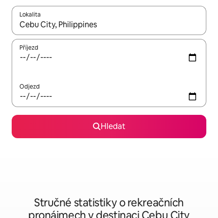
Lokalita
Až budou výsledky k dispozici, můžeš si je procházet pomocí š
Příjezd
Odjezd
Hledat
Stručné statistiky o rekreačních
pronájmech v destinaci Cebu City