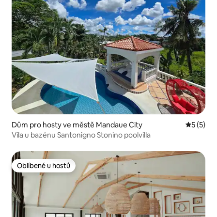
Dům pro hosty ve městě Mandaue City
Průměrné
5 (5)
Vila u bazénu Santonigno Stonino poolvilla
Oblíbené u hostů
Oblíbené u hostů