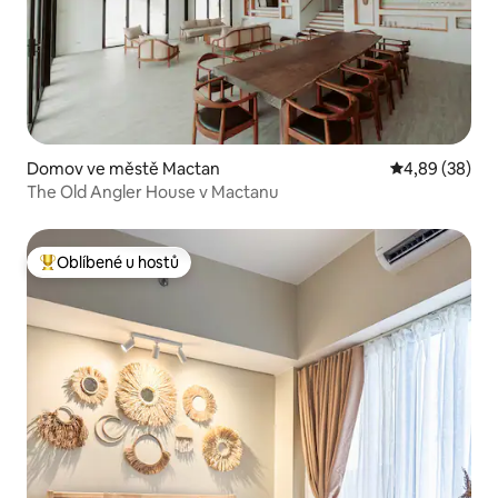
Domov ve městě Mactan
Průměrné hodn
4,89 (38)
The Old Angler House v Mactanu
Oblíbené u hostů
Nejlepší v kategorii Oblíbené u hostů