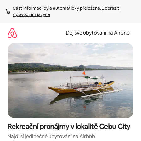
Přeskočit
Část informací byla automaticky přeložena. 
Zobrazit 
na
v původním jazyce
obsah
Dej své ubytování na Airbnb
Rekreační pronájmy v lokalitě Cebu City
Najdi si jedinečné ubytování na Airbnb