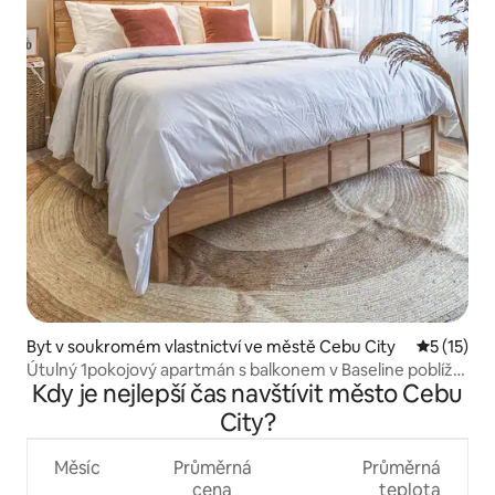
Byt v soukromém vlastnictví ve městě Cebu City
Průměrné 
5 (15)
Útulný 1pokojový apartmán s balkonem v Baseline poblíž
Kdy je nejlepší čas navštívit město Cebu
Mango Ave
City?
Měsíc
Průměrná
Průměrná
cena
teplota