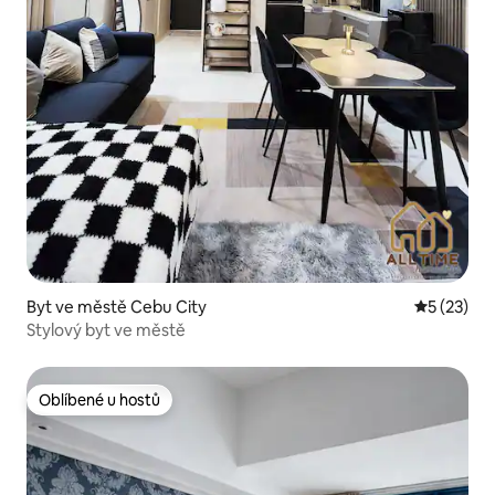
Byt ve městě Cebu City
Průměrné 
5 (23)
Stylový byt ve městě
Oblíbené u hostů
Oblíbené u hostů