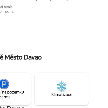
snadný přístup k veřejné dopravě z
i Ayala
tohoto centrálně umístěného místa, 3
dní domy,
minuty chůze do nákupního centra
 -1 minuta
Abreeza (s více než 300 obchody a nabízí
ice. -17.
bankovnictví, prémiový maloobchod,
postele
stravování, zábavu). 18 minut jízdy na
a
letiště Davao City. Vybaveno
ifi –
vysokorychlostním optickým
 příjezd s
internetovým připojením, které je ideální
i placené
pro cestující profesionály, kteří se
připojují k VPN.
ispozici)
tě Město Davao
í na pozemku
Klimatizace
darma