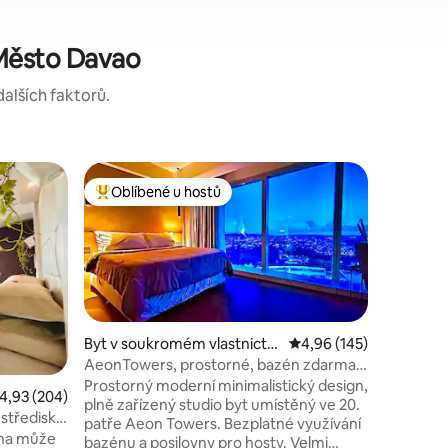
Město Davao
dalších faktorů.
Domov v
Oblíbené u hostů
Oblíben
Nejlepší v kategorii Oblíbené u hostů
Oblíben
Útulný do
parkován
Užij si p
přáteli v 
domov daleko
nákupních
do SM Lanang. Jízda n
Starbuck
Mercury Dr
Byt v soukromém vlastnictví
Průměrné hodnocení 4,
4,96 (145)
Davao je vzd
ve městě Poblacion
AeonTowers, prostorné, bazén zdarma,
celé ubyt
posilovna, WiFi@DavaoCity
Prostorný moderní minimalistický design,
růměrné hodnocení 4,93 z 5, 204 hodnocení
4,93 (204)
jídlo, vyc
plně zařízený studio byt umístěný ve 20.
jídelně, 
 středisku
patře Aeon Towers. Bezplatné využívání
2 ložnice,
dina může
bazénu a posilovny pro hosty. Velmi