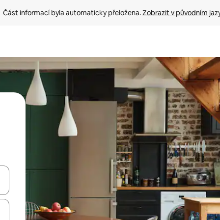
Část informací byla automaticky přeložena. 
Zobrazit v původním jaz
ázet pomocí šipek nahoru a dolů, dotykem nebo přejetím prstem.