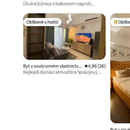
Útulná ložnice s balkonem naproti
nákupnímu centru Abreeza
Oblíbené u hostů
Oblíb
Oblíbené u hostů
Nejlepší
Byt v soukromém vlastnictví
Průměrné hodnocení 4,
4,96 (26)
ve městě Poblacion
Nejlepší domácí atmosféra 1pokojový @
Inspiria kondominium
Byt v sou