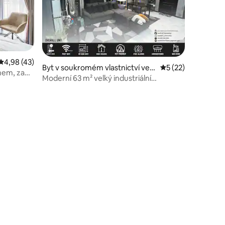
Průměrné hodnocení 4,98 z 5, 43 hodnocení
4,98 (43)
Byt v soukromém vlastnictví ve
Průměrné hodnocen
5 (22)
nem, za
městě Poblacion
Moderní 63 m² velký industriální
apartmán se 2 pokoji a 1 koupelnou |
Rohový