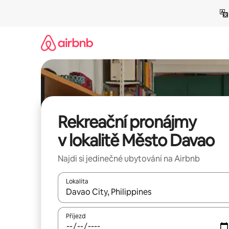
Přeskočit
na
obsah
Rekreační pronájmy
v lokalitě Město Davao
Najdi si jedinečné ubytování na Airbnb
Lokalita
Až budou výsledky k dispozici, můžeš si je proch
Příjezd