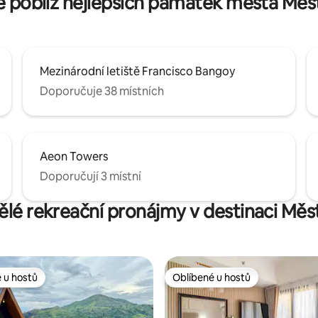
e poblíž nejlepších památek města Mě
Mezinárodní letiště Francisco Bangoy
Doporučuje 38 místních
Aeon Towers
Doporučují 3 místní
vělé rekreační pronájmy v destinaci Mě
 u hostů
Oblíbené u hostů
 u hostů
Oblíbené u hostů