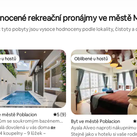
dnocené rekreační pronájmy ve městě 
 tyto pobyty jsou vysoce hodnoceny podle lokality, čistoty a 
 u hostů
Oblíbené u hostů
 u hostů
Oblíbené u hostů
 městě Poblacion
Průměrné hodnocení 5 z 5, 9 hodnocení
5 (9)
dům se soukromým bazénem
Byt ve městě Poblacion
P
čenská setkání
lá dovolená u vás doma 🏡
Ayala Alveo naproti nákupnímu
 4 koupelny – 9 lůžek ~
Abreeza
Stejně jako v hotelu si vaše ro