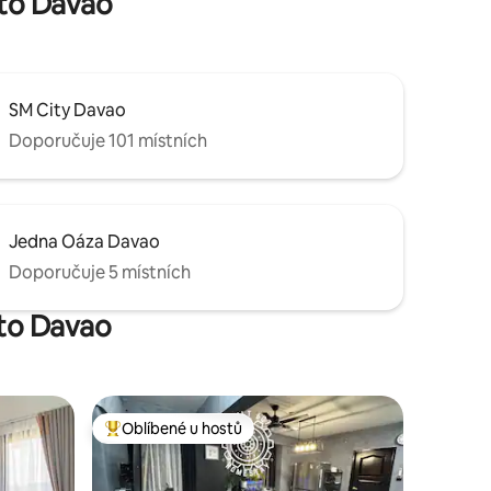
sto Davao
SM City Davao
Doporučuje 101 místních
Jedna Oáza Davao
Doporučuje 5 místních
sto Davao
Oblíbené u hostů
Nejlepší v kategorii Oblíbené u hostů