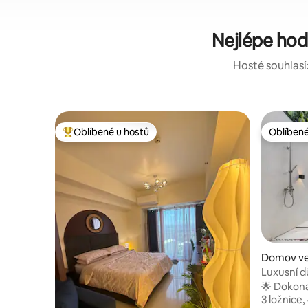
Nejlépe ho
Hosté souhlasí:
Oblíbené u hostů
Oblíbené
Nejlepší v kategorii Oblíbené u hostů
Oblíbené
Domov ve
Luxusní 
pro spole
🌟 Dokona
3 ložnice,