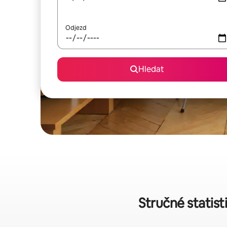
Odjezd
Hledat
Stručné statis