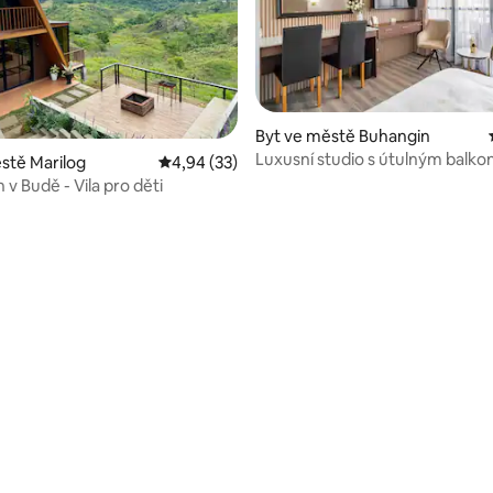
Byt ve městě Buhangin
Luxusní studio s útulným balko
ěstě Marilog
Průměrné hodnocení 4,94 z 5, 33 hodnocení
4,94 (33)
nákupními centry
 v Budě - Vila pro děti
í 5 z 5, 11 hodnocení