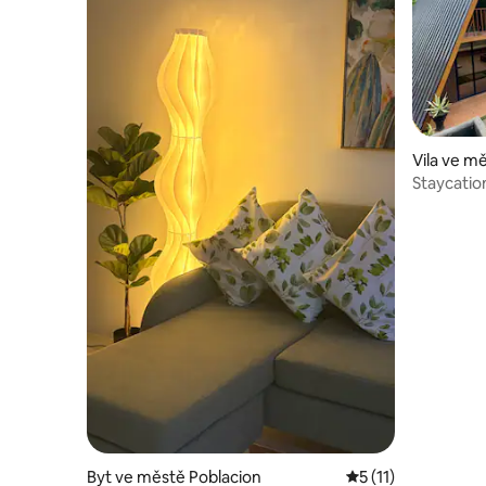
Vila ve m
Staycation
Byt ve městě Poblacion
Průměrné hodnocen
5 (11)