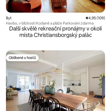
Byt
Průměrné hodn
4,95 (109)
Havbo, v blízkosti Kodaně a pláže Parkování zdarma
Další skvělé rekreační pronájmy v okolí
místa Christiansborgský palác
Oblíbené u hostů
Oblíbené u hostů