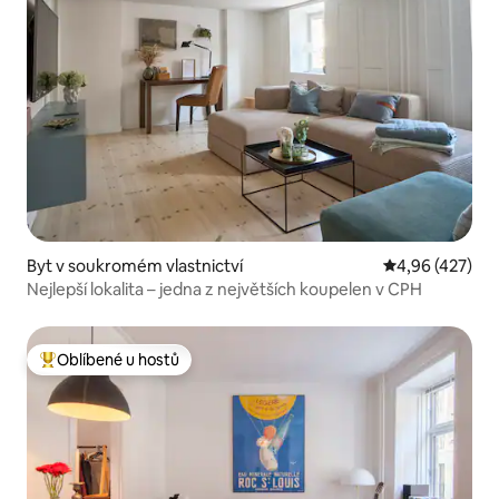
Byt v soukromém vlastnictví
Průměrné hodn
4,96 (427)
Nejlepší lokalita – jedna z největších koupelen v CPH
Oblíbené u hostů
Nejlepší v kategorii Oblíbené u hostů