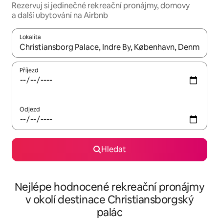
Rezervuj si jedinečné rekreační pronájmy, domovy
a další ubytování na Airbnb
Lokalita
Až budou výsledky k dispozici, můžeš si je procházet pomocí š
Příjezd
Odjezd
Hledat
Nejlépe hodnocené rekreační pronájmy
v okolí destinace Christiansborgský
palác