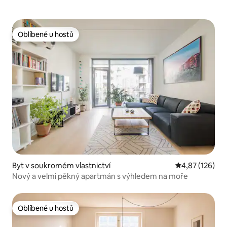
Oblíbené u hostů
Oblíbené u hostů
Byt v soukromém vlastnictví
Průměrné hodn
4,87 (126)
Nový a velmi pěkný apartmán s výhledem na moře
Oblíbené u hostů
Oblíbené u hostů