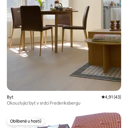
Byt
Průměrné hod
4,91 (43)
Okouzlující byt v srdci Frederiksbergu
Oblíbené u hostů
Oblíbené u hostů