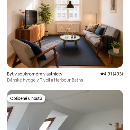
Byt v soukromém vlastnictví
Průměrné hodn
4,91 (493)
Dánské hygge v Tivoli a Harbour Baths
Oblíbené u hostů
Oblíbené u hostů