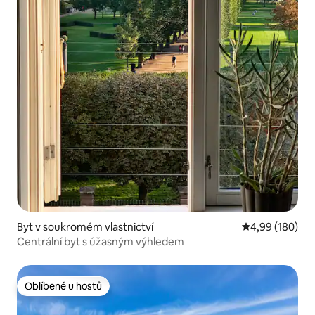
Byt v soukromém vlastnictví
Průměrné hodno
4,99 (180)
Centrální byt s úžasným výhledem
Oblíbené u hostů
Oblíbené u hostů