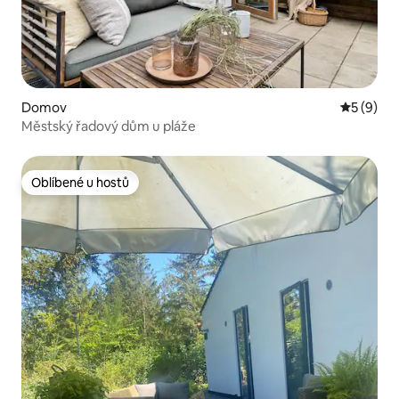
Domov
Průměrné
5 (9)
Městský řadový dům u pláže
Oblíbené u hostů
Oblíbené u hostů