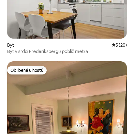
Byt
Průměrné 
5 (20)
Byt v srdci Frederiksbergu poblíž metra
Oblíbené u hostů
Oblíbené u hostů