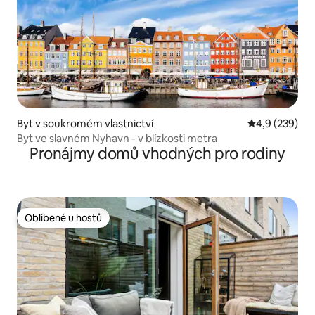
Byt v soukromém vlastnictví
Průměrné hod
4,9 (239)
Byt ve slavném Nyhavn - v blízkosti metra
Pronájmy domů vhodných pro rodiny
Oblíbené u hostů
Oblíbené u hostů