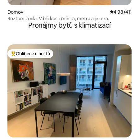
Domov
Průměrné hod
4,98 (41)
Roztomilá vila. V blízkosti města, metra a jezera.
Pronájmy bytů s klimatizací
Oblíbené u hostů
Nejlepší v kategorii Oblíbené u hostů