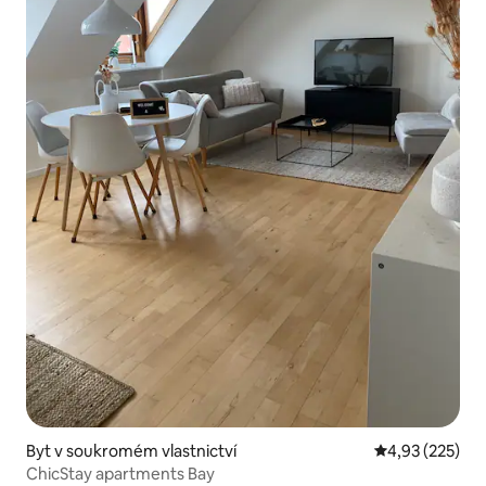
Byt v soukromém vlastnictví
Průměrné hodn
4,93 (225)
ChicStay apartments Bay