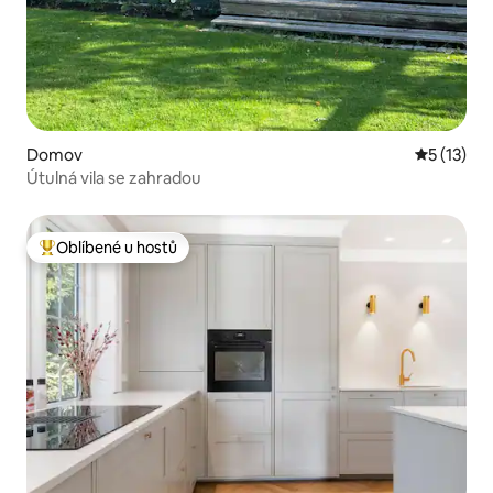
Domov
Průměrné 
5 (13)
Útulná vila se zahradou
Oblíbené u hostů
Nejlepší v kategorii Oblíbené u hostů