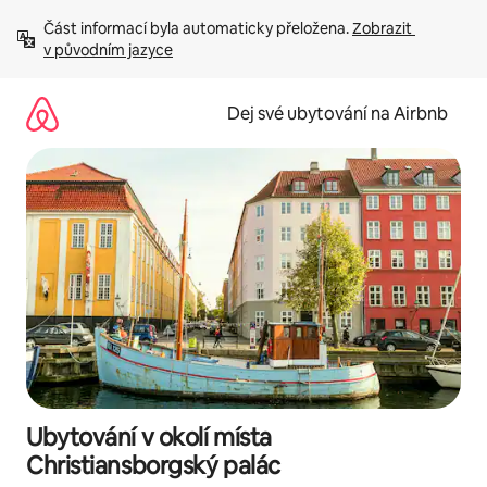
Přeskočit
Část informací byla automaticky přeložena. 
Zobrazit 
na
v původním jazyce
obsah
Dej své ubytování na Airbnb
Ubytování v okolí místa
Christiansborgský palác