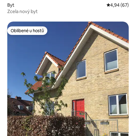
Byt
Průměrné hodn
4,94 (67)
Zcela nový byt
Oblíbené u hostů
Oblíbené u hostů