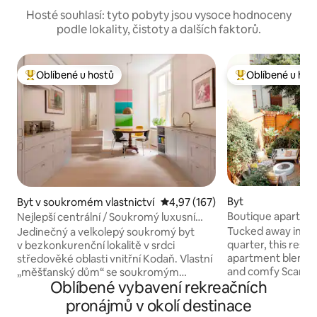
Hosté souhlasí: tyto pobyty jsou vysoce hodnoceny
podle lokality, čistoty a dalších faktorů.
Oblíbené u hostů
Oblíbené u hos
Nejlepší v kategorii Oblíbené u hostů
Nejlepší v kategor
Byt
Byt v soukromém vlastnictví
Průměrné hodnocení 4,97 z 5, 
4,97 (167)
Boutique apartmán
Nejlepší centrální / Soukromý luxusní
oáza na dvoře
apartmá / Umělecká galerie
Tucked away in CP
Jedinečný a velkolepý soukromý byt
quarter, this res
v bezkonkurenční lokalitě v srdci
apartment blends 
středověké oblasti vnitřní Kodaň. Vlastní
and comfy Scandin
„měšťanský dům“ se soukromým
Oblíbené vybavení rekreačních
the charm of old
vchodem z klidné postranní ulice.
love the rare cour
Luxusní apartmán o rozloze 140 m²,
pronájmů v okolí destinace
retreat hidden beh
který je spojením umělecké galerie a