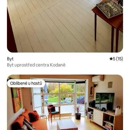
Byt
Průměrné 
5 (15)
Byt uprostřed centra Kodaně
Oblíbené u hostů
Oblíbené u hostů