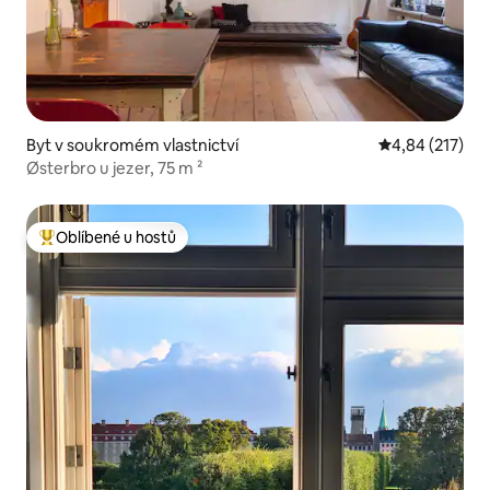
Byt v soukromém vlastnictví
Průměrné hodn
4,84 (217)
Østerbro u jezer, 75 m ²
Oblíbené u hostů
Nejlepší v kategorii Oblíbené u hostů