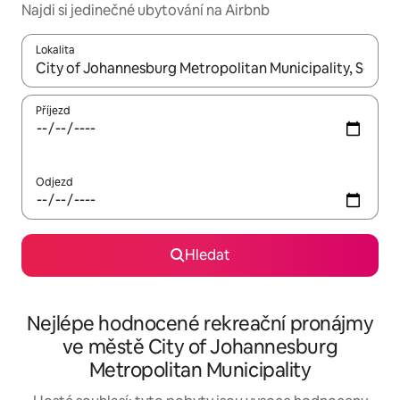
Najdi si jedinečné ubytování na Airbnb
Lokalita
Až budou výsledky k dispozici, můžeš si je procházet pomocí š
Příjezd
Odjezd
Hledat
Nejlépe hodnocené rekreační pronájmy
ve městě City of Johannesburg
Metropolitan Municipality