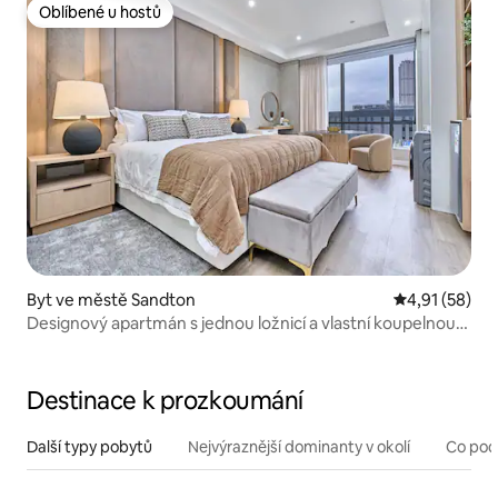
Oblíbené u hostů
Oblíbené u hostů
Byt ve městě Sandton
Průměrné hod
4,91 (58)
Designový apartmán s jednou ložnicí a vlastní koupelnou
v Sandton's Hub APT910
Destinace k prozkoumání
Další typy pobytů
Nejvýraznější dominanty v okolí
Co pod