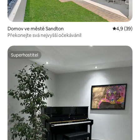
Domov ve městě Sandton
Průměrné ho
4,9 (39)
Překonejte svá nejvyšší očekávání!
Superhostitel
Superhostitel