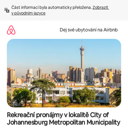
Přeskočit
Část informací byla automaticky přeložena. 
Zobrazit 
na
v původním jazyce
obsah
Dej své ubytování na Airbnb
Rekreační pronájmy v lokalitě City of
Johannesburg Metropolitan Municipality