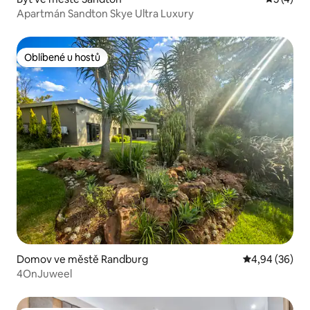
Apartmán Sandton Skye Ultra Luxury
Oblíbené u hostů
Oblíbené u hostů
Domov ve městě Randburg
Průměrné hodn
4,94 (36)
4OnJuweel