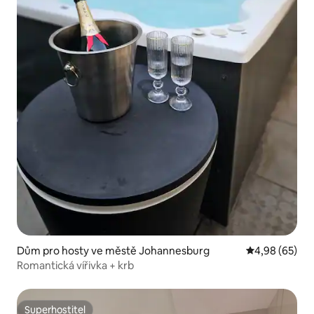
Dům pro hosty ve městě Johannesburg
Průměrné hodn
4,98 (65)
Romantická vířivka + krb
Superhostitel