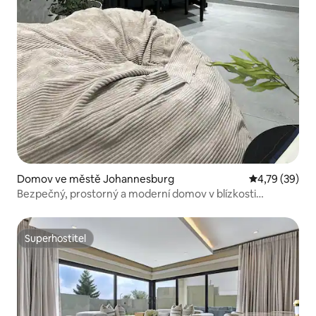
Domov ve městě Johannesburg
Průměrné hod
4,79 (39)
Bezpečný, prostorný a moderní domov v blízkosti
obchodů
Superhostitel
Superhostitel