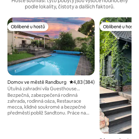
Hosté souhlasí: tyto pobyty jsou vysoce hodnoceny
podle lokality, čistoty a dalších faktorů.
Oblíbené u hostů
Oblíbené u hostů
Oblíbené u hostů
Oblíbené u hostů
Domov ve městě Randburg
Průměrné hodnocení 4,83 z 5, 3
4,83 (384)
Útulná zahradní vila Guesthouse
Parkhurst
Bezpečná, zabezpečená rodinná
zahrada, rodinná oáza, Restaurace
mecca, klidné soukromé a bezpečné
předměstí poblíž Sandtonu. Práce na
dálku, cvičení, zelené okolí, pozorování
ptáků Soukromá terasa a vyhřívaný
bazén. Nepřetržitá elektřina
Superrychlé neomezené WIFI