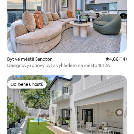
Byt ve městě Sandton
Průměrné hod
4,86 (14)
Designový rohový byt s výhledem na město 1012A
Oblíbené u hostů
Oblíbené u hostů