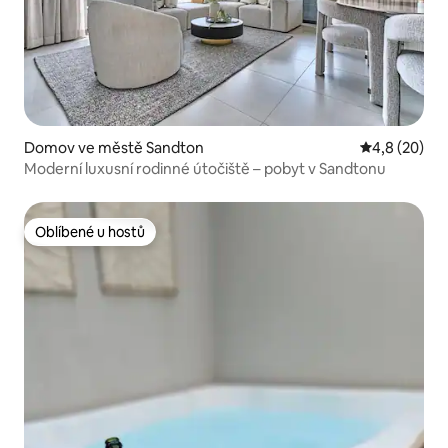
Domov ve městě Sandton
Průměrné ho
4,8 (20)
Moderní luxusní rodinné útočiště – pobyt v Sandtonu
Oblíbené u hostů
Oblíbené u hostů