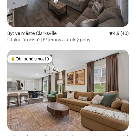
Byt ve městě Clarksville
Průměrné ho
4,9 (40)
Útulné útočiště | Příjemný a útulný pobyt
Oblíbené u hostů
Nejlepší v kategorii Oblíbené u hostů