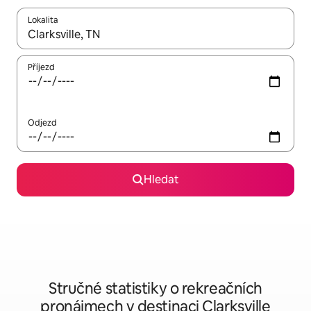
Lokalita
Až budou výsledky k dispozici, můžeš si je procházet pomocí š
Příjezd
Odjezd
Hledat
Stručné statistiky o rekreačních
pronájmech v destinaci Clarksville