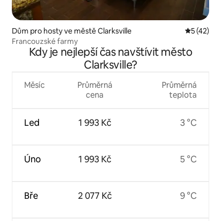
Dům pro hosty ve městě Clarksville
Průměrné 
5 (42)
Francouzské farmy
Kdy je nejlepší čas navštívit město
Clarksville?
Měsíc
Průměrná
Průměrná
cena
teplota
Led
1 993 Kč
3 °C
Úno
1 993 Kč
5 °C
Bře
2 077 Kč
9 °C