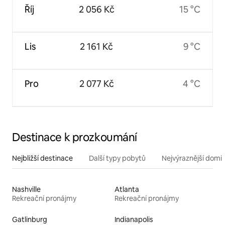
Říj
2 056 Kč
15 °C
Lis
2 161 Kč
9 °C
Pro
2 077 Kč
4 °C
Destinace k prozkoumání
Nejbližší destinace
Další typy pobytů
Nejvýraznější domin
Nashville
Atlanta
Rekreační pronájmy
Rekreační pronájmy
Gatlinburg
Indianapolis