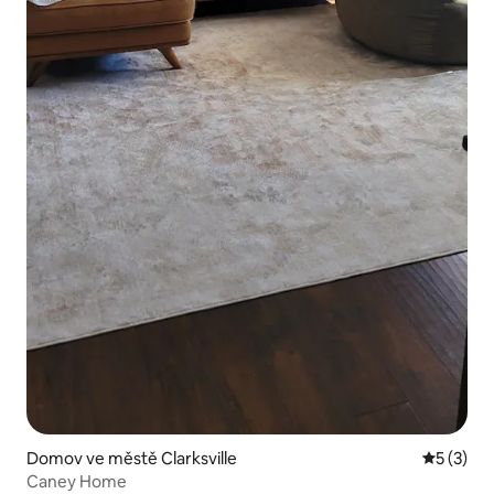
Domov ve městě Clarksville
Průměrné
5 (3)
Caney Home