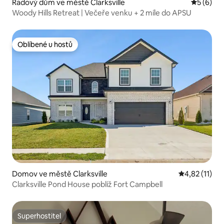
Řadový dům ve městě Clarksville
Průměrné
5 (6)
Woody Hills Retreat | Večeře venku + 2 míle do APSU
Oblíbené u hostů
Oblíbené u hostů
Domov ve městě Clarksville
Průměrné hod
4,82 (11)
Clarksville Pond House poblíž Fort Campbell
Superhostitel
Superhostitel