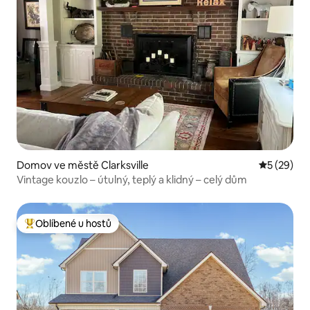
Domov ve městě Clarksville
Průměrné 
5 (29)
Vintage kouzlo – útulný, teplý a klidný – celý dům
Oblíbené u hostů
Nejlepší v kategorii Oblíbené u hostů