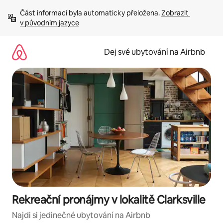
Přeskočit
Část informací byla automaticky přeložena. 
Zobrazit 
na
v původním jazyce
obsah
Dej své ubytování na Airbnb
Rekreační pronájmy v lokalitě Clarksville
Najdi si jedinečné ubytování na Airbnb