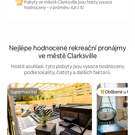
Pobyty ve městě Clarksville jsou hosty vysoce
hodnoceny – v průměru 4,8 z 5!
Nejlépe hodnocené rekreační pronájmy
ve městě Clarksville
Hosté souhlasí: tyto pobyty jsou vysoce hodnoceny
podle lokality, čistoty a dalších faktorů.
Superhostitel
Oblíbené u hos
Superhostitel
Nejlepší v kategor