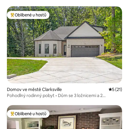
Oblíbené u hostů
Nejlepší v kategorii Oblíbené u hostů
Domov ve městě Clarksville
Průměrné 
5 (21)
Pohodlný rodinný pobyt • Dům se 3 ložnicemi a 2
koupelnami.
Oblíbené u hostů
Nejlepší v kategorii Oblíbené u hostů