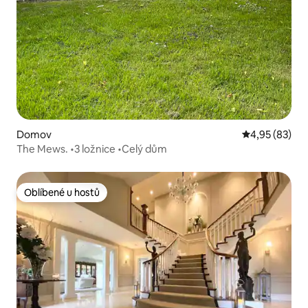
Domov
Průměrné hod
4,95 (83)
The Mews. •3 ložnice •Celý dům
Oblíbené u hostů
Oblíbené u hostů