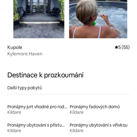
Kupole
Průměrné 
5 (55)
Kylemore Haven
Destinace k prozkoumání
Další typy pobytů
Pronájmy jurt vhodné pro rodiny s dětmi
Pronájmy řadových domů
Kildare
Kildare
Pronájmy ubytování s přístupem k jezeru
Pronájmy ubytování s vířivkou
Kildare
Kildare