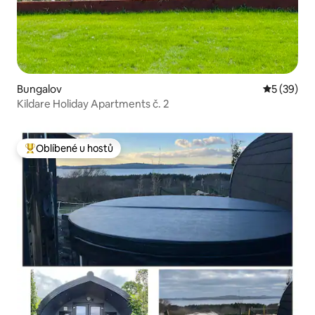
Bungalov
Průměrné 
5 (39)
Kildare Holiday Apartments č. 2
Oblíbené u hostů
Nejlepší v kategorii Oblíbené u hostů