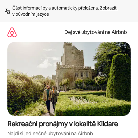
Přeskočit
Část informací byla automaticky přeložena. 
Zobrazit 
na
v původním jazyce
obsah
Dej své ubytování na Airbnb
Rekreační pronájmy v lokalitě Kildare
Najdi si jedinečné ubytování na Airbnb