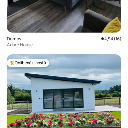
Domov
Průměrné hod
4,94 (16)
Adare House
Oblíbené u hostů
Nejlepší v kategorii Oblíbené u hostů