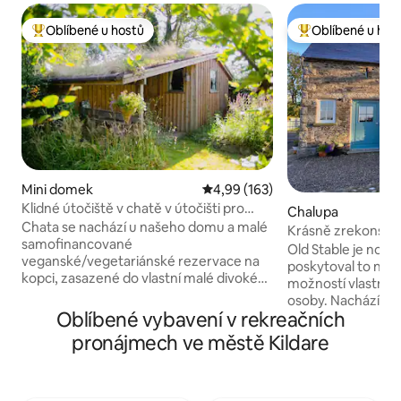
Oblíbené u hostů
Oblíbené u hos
Nejlepší v kategorii Oblíbené u hostů
Nejlepší v kategor
Mini domek
Průměrné hodnocení 4,99 z 5, 
4,99 (163)
Klidné útočiště v chatě v útočišti pro
Chalupa
zvířata
Chata se nachází u našeho domu a malé
Krásně zrekonstru
samofinancované
kamenná stáje
Old Stable je nov
veganské/vegetariánské rezervace na
poskytoval to nejl
kopci, zasazené do vlastní malé divoké
možností vlastního
přírodní zahrady a rozvíjejícího se
osoby. Nachází se 
potravinového lesa s ovocem, ořechy
Oblíbené vybavení v rekreačních
Grange Con ve zv
a divokými jedlými rostlinami. Celý náš
Wicklow. Nachází 
pronájmech ve městě Kildare
areál jsme přeměnili na systém tratí,
místě s vlastní s
který je známý jako Paradise paddock.
parkovacím prost
Seznam se s některými z našich
Traditional Village
záchranných zvířat. Posaď se k ohni