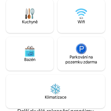
dolů do vesnice. Vy
a vychutnej si výhled na okolní krajinu. Je
pozorování hvězd 
to skvělé místo, kde si můžete užít klid
znečištění a pro re
a pohodu irského Midlands a okolních
z dopravy! Obklo
hrabství.
farmami a zemědě
Kuchyně
Wifi
Parkování na
Bazén
pozemku zdarma
Klimatizace