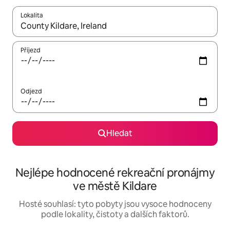
Lokalita
Až budou výsledky k dispozici, můžeš si je procházet pomocí š
Příjezd
Odjezd
Hledat
Nejlépe hodnocené rekreační pronájmy
ve městě Kildare
Hosté souhlasí: tyto pobyty jsou vysoce hodnoceny
podle lokality, čistoty a dalších faktorů.