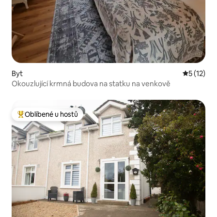
Byt
Průměrné 
5 (12)
Okouzlující krmná budova na statku na venkově
Oblíbené u hostů
Nejlepší v kategorii Oblíbené u hostů