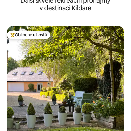
Další skvělé rekreační pronájmy
v destinaci Kildare
Oblíbené u hostů
Nejlepší v kategorii Oblíbené u hostů