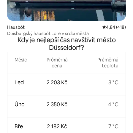
Hausbót
Průměrné hodn
4,84 (418)
Duisburgský hausbót Lore v srdci města
Kdy je nejlepší čas navštívit město
Düsseldorf?
Měsíc
Průměrná
Průměrná
cena
teplota
Led
2 203 Kč
3 °C
Úno
2 350 Kč
4 °C
Bře
2 182 Kč
7 °C