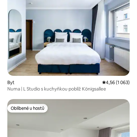
Byt
Průměrné hodnoc
4,56 (1 063)
Numa | L Studio s kuchyňkou poblíž Königsallee
Oblíbené u hostů
Oblíbené u hostů