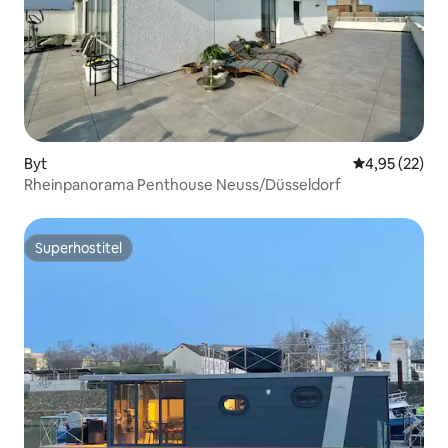
Byt
Průměrné hod
4,95 (22)
Rheinpanorama Penthouse Neuss/Düsseldorf
Superhostitel
Superhostitel