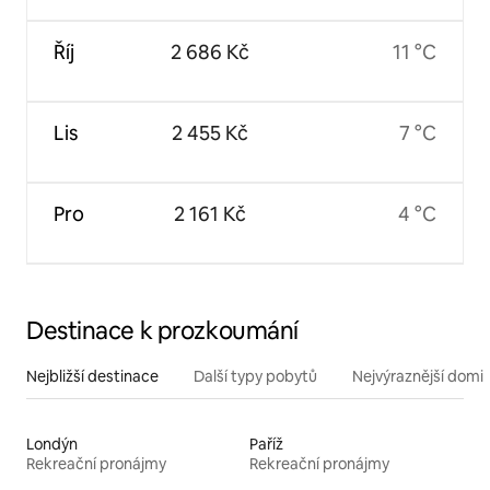
Říj
2 686 Kč
11 °C
Lis
2 455 Kč
7 °C
Pro
2 161 Kč
4 °C
Destinace k prozkoumání
Nejbližší destinace
Další typy pobytů
Nejvýraznější domin
Londýn
Paříž
Rekreační pronájmy
Rekreační pronájmy