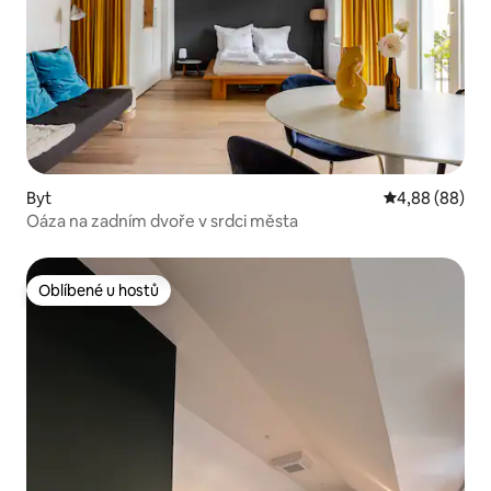
Byt
Průměrné hodn
4,88 (88)
Oáza na zadním dvoře v srdci města
Oblíbené u hostů
Oblíbené u hostů