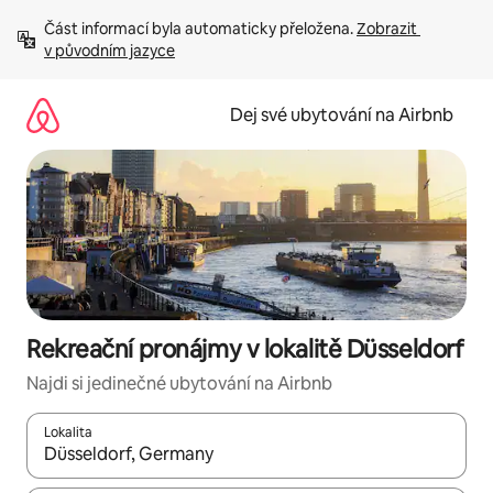
Přeskočit
Část informací byla automaticky přeložena. 
Zobrazit 
na
v původním jazyce
obsah
Dej své ubytování na Airbnb
Rekreační pronájmy v lokalitě Düsseldorf
Najdi si jedinečné ubytování na Airbnb
Lokalita
Až budou výsledky k dispozici, můžeš si je procházet pomocí š