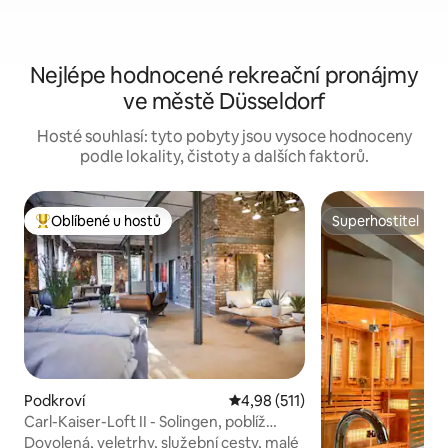
Nejlépe hodnocené rekreační pronájmy
ve městě Düsseldorf
Hosté souhlasí: tyto pobyty jsou vysoce hodnoceny
podle lokality, čistoty a dalších faktorů.
Oblíbené u hostů
Superhostitel
Nejlepší v kategorii Oblíbené u hostů
Superhostitel
Podkroví
Průměrné hodnocení 4,98 z 5, 
4,98 (511)
Carl-Kaiser-Loft II - Solingen, poblíž
Ddorf, Kolín
Dovolená, veletrhy, služební cesty, malé