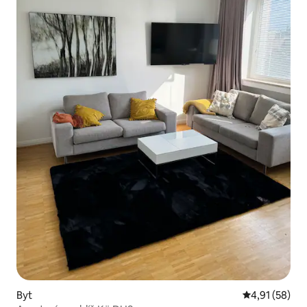
Byt
Průměrné hod
4,91 (58)