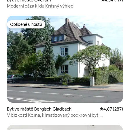
Moderní oáza klidu Krásný výhled
Oblíbené u hostů
Oblíbené u hostů
Byt ve městě Bergisch Gladbach
Průměrné hodno
4,87 (287)
V blízkosti Kolína, klimatizovaný podkrovní byt,
Königsforst