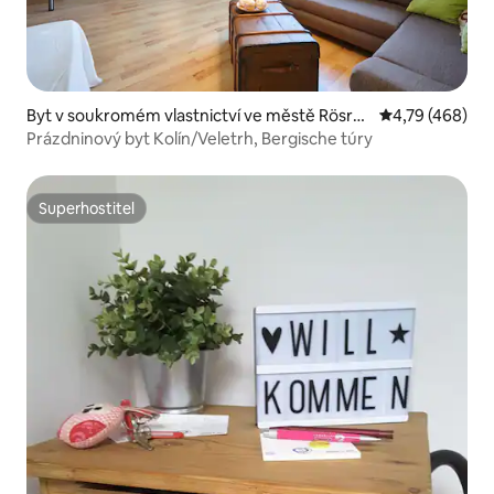
Byt v soukromém vlastnictví ve městě Rösrat
Průměrné hodn
4,79 (468)
h
Prázdninový byt Kolín/Veletrh, Bergische túry
Superhostitel
Superhostitel