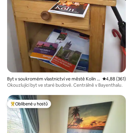
Byt v soukromém vlastnictví ve městě Kolín n
Průměrné hodn
4,88 (361)
ad Rýnem
Okouzlující byt ve staré budově. Centrálně v Bayenthalu.
Oblíbené u hostů
Nejlepší v kategorii Oblíbené u hostů