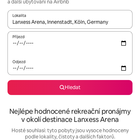
a další ubytování na Airbnb
Lokalita
Až budou výsledky k dispozici, můžeš si je procházet pomocí š
Příjezd
Odjezd
Hledat
Nejlépe hodnocené rekreační pronájmy
v okolí destinace Lanxess Arena
Hosté souhlasí: tyto pobyty jsou vysoce hodnoceny
podle lokality, čistoty a dalších faktorů.