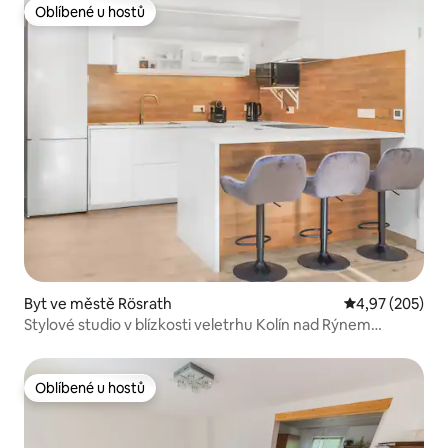
Oblíbené u hostů
Oblíbené u hostů
Byt ve městě Rösrath
Průměrné hodno
4,97 (205)
Stylové studio v blízkosti veletrhu Kolín nad Rýnem
Phantasialand
Oblíbené u hostů
Oblíbené u hostů