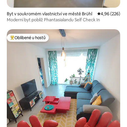
Byt v soukromém vlastnictví ve městě Brühl
Průměrné hodno
4,96 (226)
Moderní byt poblíž Phantasialandu Self Check In
Oblíbené u hostů
Nejlepší v kategorii Oblíbené u hostů