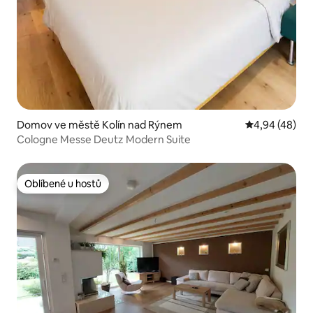
Domov ve městě Kolín nad Rýnem
Průměrné hod
4,94 (48)
Cologne Messe Deutz Modern Suite
Oblíbené u hostů
Oblíbené u hostů