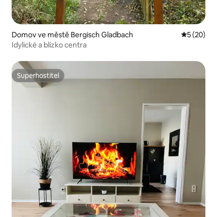
Domov ve městě Bergisch Gladbach
Průměrné 
5 (20)
Idylické a blízko centra
Superhostitel
Superhostitel