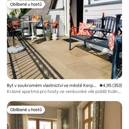
Oblíbené u hostů
Oblíbené u hostů
Byt v soukromém vlastnictví ve městě Kerpe
Průměrné hodn
4,95 (353)
n
Krásné apartmá pro hosty ve venkovské vile poblíž Kolína
nad Rýnem
Oblíbené u hostů
Oblíbené u hostů