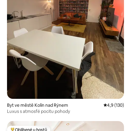
Byt ve městě Kolín nad Rýnem
Průměrné hod
4,9 (130)
Luxus s atmosfé pocitu pohody
Oblíbené u hostů