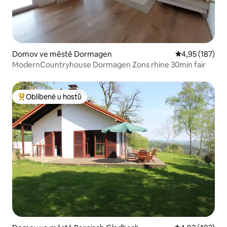
Domov ve městě Dormagen
Průměrné hodn
4,95 (187)
ModernCountryhouse Dormagen Zons rhine 30min fair
Oblíbené u hostů
Nejlepší v kategorii Oblíbené u hostů