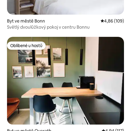
Byt ve městě Bonn
Průměrné hodno
4,86 (109)
Světlý dvoulůžkový pokoj v centru Bonnu
Oblíbené u hostů
Oblíbené u hostů
Byt ve městě Overath
Průměrné hodn
4,94 (117)