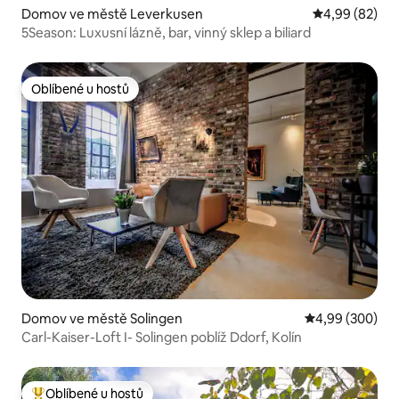
Domov ve městě Leverkusen
Průměrné hodn
4,99 (82)
5Season: Luxusní lázně, bar, vinný sklep a biliard
Oblíbené u hostů
Oblíbené u hostů
Domov ve městě Solingen
Průměrné hodno
4,99 (300)
Carl-Kaiser-Loft I- Solingen poblíž Ddorf, Kolín
Oblíbené u hostů