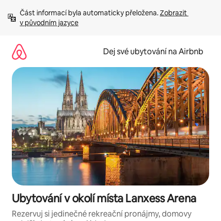
Přeskočit
Část informací byla automaticky přeložena. 
Zobrazit 
na
v původním jazyce
obsah
Dej své ubytování na Airbnb
Ubytování v okolí místa Lanxess Arena
Rezervuj si jedinečné rekreační pronájmy, domovy