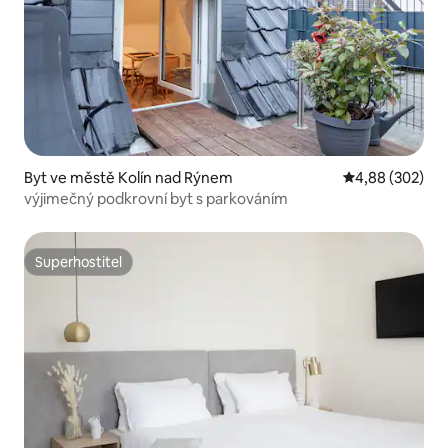
Byt ve městě Kolín nad Rýnem
Průměrné hodno
4,88 (302)
výjimečný podkrovní byt s parkováním
Superhostitel
Superhostitel