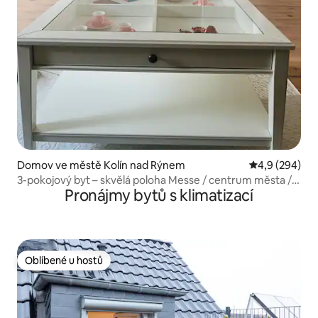
Domov ve městě Kolín nad Rýnem
Průměrné hodn
4,9 (294)
3-pokojový byt – skvělá poloha Messe / centrum města /
Pronájmy bytů s klimatizací
stadion
Oblíbené u hostů
Oblíbené u hostů