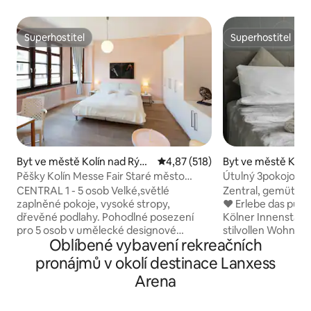
Superhostitel
Superhostitel
Superhostitel
Superhostitel
Byt ve městě Kolín nad Rýne
Průměrné hodnocení 4,87 z 5, 
4,87 (518)
Byt ve městě Kolí
m
em
Pěšky Kolín Messe Fair Staré město
Útulný 3pokojový 
Centrum Lanxess
lokalitě + balkon
CENTRAL 1 - 5 osob Velké,světlé
Zentral, gemütlic
zaplněné pokoje, vysoké stropy,
❤️ Erlebe das pulsierende Leben der
dřevěné podlahy. Pohodlné posezení
Kölner Innenstadt
pro 5 osob v umělecké designové
stilvollen Wohnung
Oblíbené vybavení rekreačních
kuchyni. Nová koupelna s mod
wunderschöne Ap
spotřebiče,čisté prádlo/ručníky. Skvělé
modernen Komfort,
pronájmů v okolí destinace Lanxess
postele, noční závěsy,širokoúhlá
Lage und flexible
Arena
televize+ rychlé WiFi Skvělé
perfekt abgestim
hospody/restaurace/kavárny/supermarkety
Bedürfnisse. ✅ Bestlage ✅ 1-5 Personen
jen 100 metrů od vás. Přátelské,
✅ separate Unterbringung ✅ Aufzug ✅