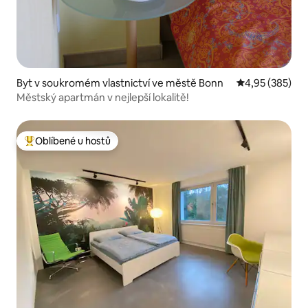
Byt v soukromém vlastnictví ve městě Bonn
Průměrné hodno
4,95 (385)
Městský apartmán v nejlepší lokalitě!
Oblíbené u hostů
Nejlepší v kategorii Oblíbené u hostů