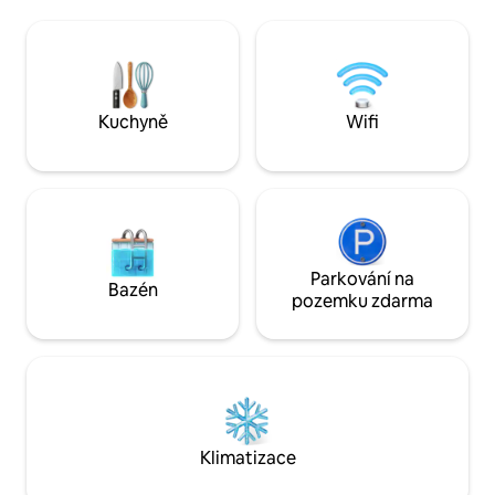
bezpečné oblasti v blízkosti katedrály,
Balkon ✅ Privater Hotelstandard ✅
Messe nebo Lanxess Sport a Show
Schlafsofa + ✅ Babybett ✅ Extrazimmer
Arena. Tvůj hostitel ti dá užitečnou radu
✅ Smart-TV ✅ NESPRESSO Kaffee ✅
a odpoví na všechny tvé otázky, aby byl
tvůj pobyt nezapomenutelný !🌈💕💥🤒
Kuchyně
Wifi
Parkování na
Bazén
pozemku zdarma
Klimatizace