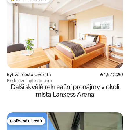
Nejlepší v kategorii Oblíbené u hostů
Byt ve městě Overath
Průměrné hodno
4,97 (226)
Exkluzivní byt nad námi
Další skvělé rekreační pronájmy v okolí
místa Lanxess Arena
Oblíbené u hostů
Oblíbené u hostů