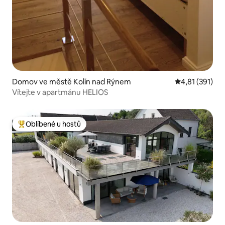
Domov ve městě Kolín nad Rýnem
Průměrné hodn
4,81 (391)
Vítejte v apartmánu HELIOS
Oblíbené u hostů
Nejlepší v kategorii Oblíbené u hostů