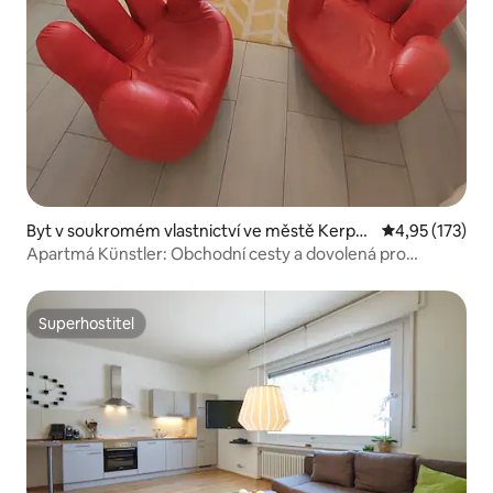
Byt v soukromém vlastnictví ve městě Kerpe
Průměrné hodn
4,95 (173)
n
Apartmá Künstler: Obchodní cesty a dovolená pro
skupiny
Superhostitel
Superhostitel