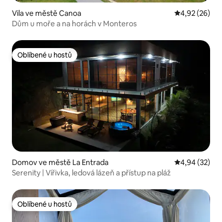
Vila ve městě Canoa
Průměrné hod
4,92 (26)
Dům u moře a na horách v Monteros
Oblíbené u hostů
Oblíbené u hostů
Domov ve městě La Entrada
Průměrné hod
4,94 (32)
Serenity | Vířivka, ledová lázeň a přístup na pláž
Oblíbené u hostů
Oblíbené u hostů