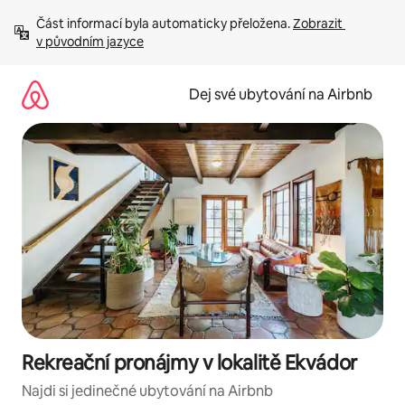
Přeskočit
Část informací byla automaticky přeložena. 
Zobrazit 
na
v původním jazyce
obsah
Dej své ubytování na Airbnb
Rekreační pronájmy v lokalitě Ekvádor
Najdi si jedinečné ubytování na Airbnb