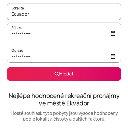
Lokalita
Až budou výsledky k dispozici, můžeš si je procházet pomocí š
Příjezd
Odjezd
Hledat
Nejlépe hodnocené rekreační pronájmy
ve městě Ekvádor
Hosté souhlasí: tyto pobyty jsou vysoce hodnoceny
podle lokality, čistoty a dalších faktorů.