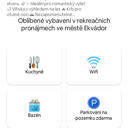
shonu. 🌿 ✨ Ideální pro romantický výlet
Galapág, kterou m
🛁 Vířivka s výhledem na les 🔥 Krb pro
kdy uvidí.
útulné noci 🌄 Nezapomenutelné
Oblíbené vybavení v rekreačních
západy slunce ✈️ Jen 20 minut od letiště
v Quitu 🐶 Vhodné pro domácí mazlíčky
pronájmech ve městě Ekvádor
(poplatek za domácí mazlíčky: 20 USD)
🚗 Snadno dostupné autem ⭐ Víc než
125 hostů nás ohodnotilo
4,93 hvězdičkami. 🍺 Jsme součástí
Corona Spots: místa, kde můžete
zpomalit, spojit se s přírodou a vychutnat
si příjemné studené pivo Corona.
Kuchyně
Wifi
Parkování na
Bazén
pozemku zdarma