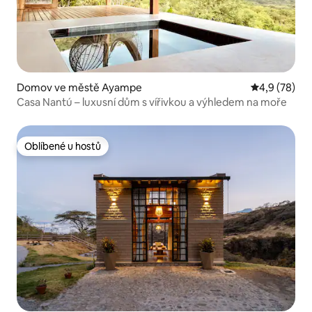
Domov ve městě Ayampe
Průměrné ho
4,9 (78)
Casa Nantú – luxusní dům s vířivkou a výhledem na moře
Oblíbené u hostů
Oblíbené u hostů