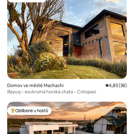
Oblíbené u hostů
Domov ve městě Machachi
Průměrné hod
4,83 (36)
Illayuq – soukromá horská chata – Cotopaxi
Oblíbené u hostů
Nejlepší v kategorii Oblíbené u hostů