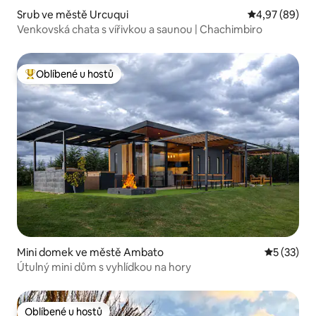
Srub ve městě Urcuqui
Průměrné hodn
4,97 (89)
Venkovská chata s vířivkou a saunou | Chachimbiro
Oblíbené u hostů
Nejlepší v kategorii Oblíbené u hostů
Mini domek ve městě Ambato
Průměrné 
5 (33)
Útulný mini dům s vyhlídkou na hory
Oblíbené u hostů