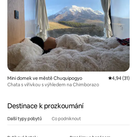
Mini domek ve městě Chuquipogyo
Průměrné hod
4,94 (31)
Chata s vířivkou s výhledem na Chimborazo
Destinace k prozkoumání
Další typy pobytů
Co podniknout