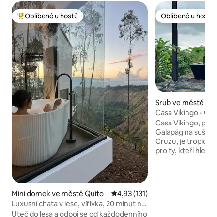
Oblíbené u hostů
Oblíbené u hostů
Nejlepší v kategorii Oblíbené u hostů
Oblíbené u hostů
Srub ve městě San
Casa Vikingo • Odl
Galapágách
Casa Vikingo, polo
Galapág na sušší 
Cruzu, je tropick
pro ty, kteří hleda
a naprosté soukromí. Chata, obk
endemickým lese
z materiálů naleze
zasazena do jedné
Mini domek ve městě Quito
Průměrné hodnocení 4,93 z 5, 
4,93 (131)
krajin souostroví. Probuď se s výhledem
Luxusní chata v lese, vířivka, 20 minut na
na Tichý oceán a 
letiště Quito
Uteč do lesa a odpoj se od každodenního
se do soukromé víři