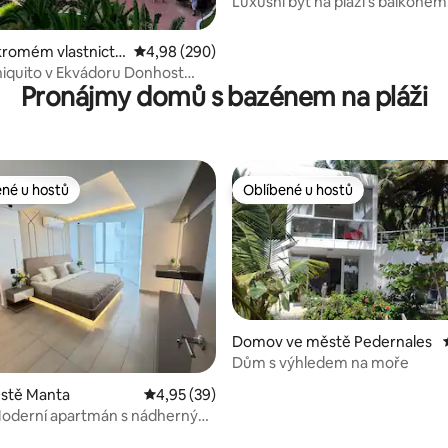
Luxusní byt na pláži s balkonem
a výhledem na oceán
kromém vlastnictví
Průměrné hodnocení 4,98 z 5, 290 hodnocení
4,98 (290)
Santa Elena
iquito v Ekvádoru Donhost
Pronájmy domů s bazénem na pláži
tinela
ené u hostů
Oblíbené u hostů
 v kategorii Oblíbené u hostů
Oblíbené u hostů
Domov ve městě Pedernales
Dům s výhledem na moře
ěstě Manta
Průměrné hodnocení 4,95 z 5, 39 hodnocení
4,95 (39)
derní apartmán s nádherným
 na moře