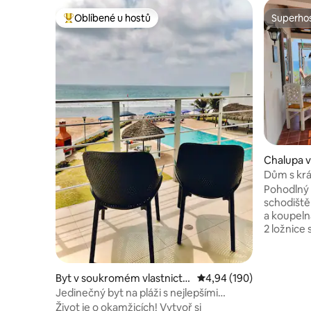
Oblíbené u hostů
Superhos
Nejlepší v kategorii Oblíbené u hostů
Superhos
Chalupa 
Dům s kr
a rozsáhl
Pohodlný
schodiště
a koupeln
2 ložnice
výhledem 
Prostor s
a parkovi
Byt v soukromém vlastnictví
Průměrné hodnocení 4,9
4,94 (190)
Velmi klidn
ve městě Manglaralto
Jedinečný byt na pláži s nejlepšími
moře a pt
západy slunce
Život je o okamžicích! Vytvoř si
tohle je 