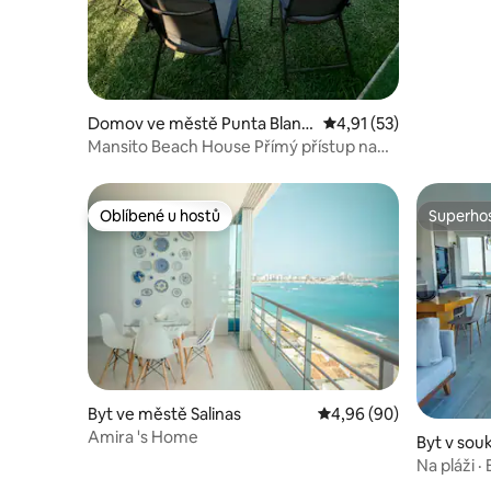
Domov ve městě Punta Blanc
Průměrné hodnocení 4
4,91 (53)
a
Mansito Beach House Přímý přístup na
pláž
Oblíbené u hostů
Superhos
Oblíbené u hostů
Superhos
Byt ve městě Salinas
Průměrné hodnocení 4,
4,96 (90)
Amira 's Home
Byt v sou
e městě P
Na pláži ·