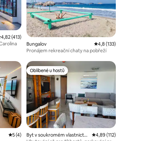
růměrné hodnocení 4,82 z 5, 413 hodnocení
4,82 (413)
 Carolina
Bungalov
Průměrné hodnocení 4
4,8 (133)
Pronájem rekreační chaty na pobřeží
Oblíbené u hostů
Oblíbené u hostů
Průměrné hodnocení 5 z 5, 4 hodnocení
5 (4)
Byt v soukromém vlastnictví
Průměrné hodnocení 4,
4,89 (112)
ve městě Bahia de Caraquez