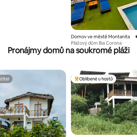
Domov ve městě Montanita
Plážový dům Bia Corona
Pronájmy domů na soukromé pláži
titel
Oblíbené u hostů
titel
Nejlepší v kategorii Oblíbené u 