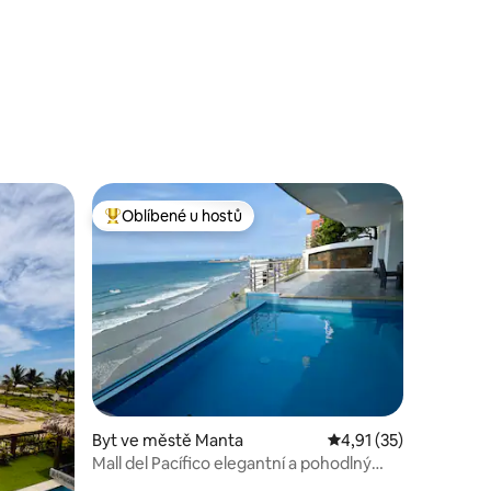
Oblíbené u hostů
Nejlepší v kategorii Oblíbené u hostů
Byt ve městě Manta
Průměrné hodnocení 4
4,91 (35)
Mall del Pacífico elegantní a pohodlný
apartmán