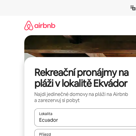
Přeskočit
na
obsah
Rekreační pronájmy na
pláži v lokalitě Ekvádor
Najdi jedinečné domovy na pláži na Airbnb
a zarezervuj si pobyt
Lokalita
Až budou výsledky k dispozici, můžeš si je proch
Příjezd