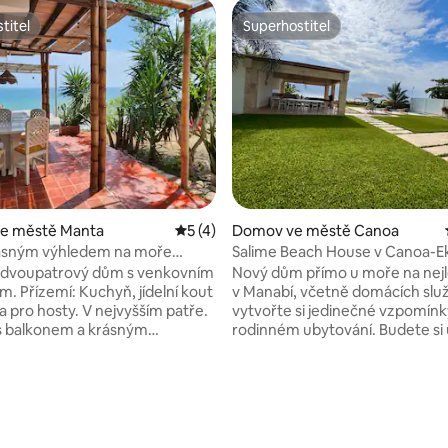
titel
Superhostitel
titel
Superhostitel
ve městě Manta
Průměrné hodnocení 5 z 5, 4 hodnocen
5 (4)
Domov ve městě Canoa
ásným výhledem na moře
Salime Beach House v Canoa-E
ou zahradou
 dvoupatrový dům s venkovním
Nový dům přímo u moře na nejle
m. Přízemí: Kuchyň, jídelní kout
v Manabí, včetně domácích slu
a pro hosty. V nejvyšším patře.
vytvořte si jedinečné vzpomín
 s balkonem a krásným
rodinném ubytování. Budete si 
na oceán, plus koupelna.
nejkrásnější západy slunce v je
 houpacími sítěmi
krajině a poslouchat mořské vln
štěm. Soukromý přístup na pláž.
Všechny pokoje s výhledem na
4 z 5, 190 hodnocení
á a přírodní lokalita. ...Slyšíš
obývací pokoj s TV a jídelna uvn
áky. Pokud se chcete odpojit,
kuchyně, prádelna, Wi-Fi. Venk
to pravé místo! Doporučujeme
společenský prostor s bazéne