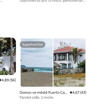
Ubytování až pro 12 hostů, parkování pro
3 auta a bazén
Superhostitel
Superhostitel
Průměrné hodnocení 4,89 z 5, 56 hodnocení
4,89 (56)
Domov ve městě Puerto Cay
Průměrné hodnocení 4
4,67 (43)
o
Panské sídlo. U moře.