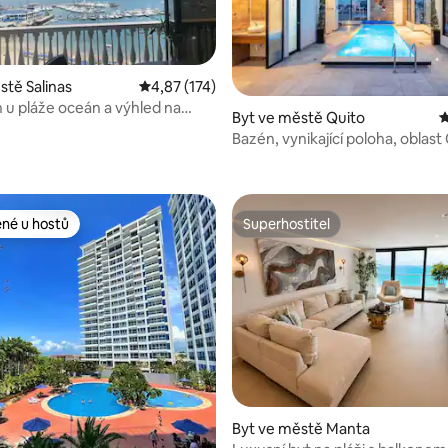
stě Salinas
Průměrné hodnocení 4,87 z 5, 174 hodnocení
4,87 (174)
u pláže oceán a výhled na
5 z 5, 100 hodnocení
Byt ve městě Quito
P
nce
Bazén, vynikající poloha, oblast
ené u hostů
Superhostitel
 v kategorii Oblíbené u hostů
Superhostitel
89 z 5, 75 hodnocení
Byt ve městě Manta