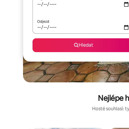
Odjezd
Hledat
Nejlépe 
Hosté souhlasí: ty