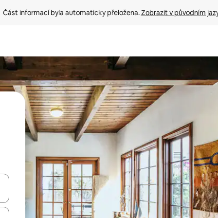
Část informací byla automaticky přeložena. 
Zobrazit v původním jaz
ázet pomocí šipek nahoru a dolů, dotykem nebo přejetím prstem.