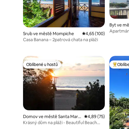
Byt ve mě
Apartmán 
Srub ve městě Mompiche
Průměrné hodnocení 4,6
4,65 (100)
západ slu
Casa Banana – 2patrová chata na pláži
Oblíbené u hostů
Oblíb
Oblíbené u hostů
Nejlepší
Domov ve městě Santa Maria
Průměrné hodnocení 4,
4,89 (75)
nita
Krásný dům na pláži - Beautiful Beach
House