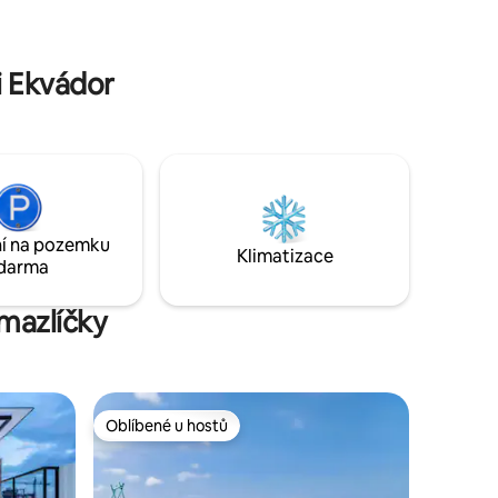
do klubu a na soukromou pláž Punta
tem pro 16
Centinela. Rezervuj nyní a zažij ráj u
tor pro
moře!
áme
i Ekvádor
í na pozemku
Klimatizace
darma
mazlíčky
Oblíbené u hostů
Oblíbené u hostů