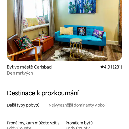
Byt ve městě Carlsbad
Průměrné hodn
4,91 (231)
Den mrtvých
Destinace k prozkoumání
Další typy pobytů
Nejvýraznější dominanty v okolí
Pronájmy, kam můžete vzít své domácí mazlíčky
Pronájem bytů
Eddy County
Eddy County