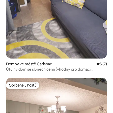
Domov ve městě Carlsbad
Průměrné
5 (7)
Útulný dům se slunečnicemi (vhodný pro domácí
mazlíčky)
Oblíbené u hostů
Oblíbené u hostů