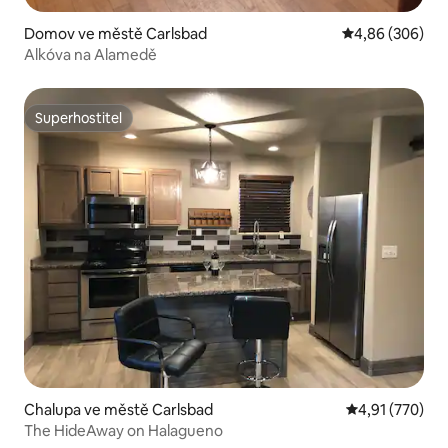
Domov ve městě Carlsbad
Průměrné hodno
4,86 (306)
Alkóva na Alamedě
Superhostitel
Superhostitel
Chalupa ve městě Carlsbad
Průměrné hodn
4,91 (770)
The HideAway on Halagueno