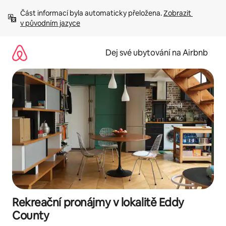
Přeskočit
Část informací byla automaticky přeložena. 
Zobrazit 
na
v původním jazyce
obsah
Dej své ubytování na Airbnb
Rekreační pronájmy v lokalitě Eddy
County