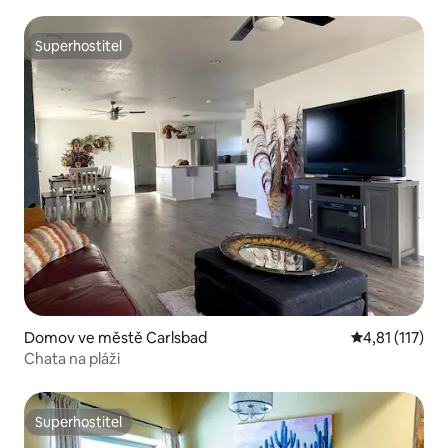
Superhostitel
Superhostitel
Domov ve městě Carlsbad
Průměrné hodn
4,81 (117)
Chata na pláži
Superhostitel
Superhostitel