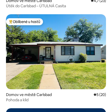
Domov ve městě Carlsbad
Průměrné ho
4,7 (23)
Útěk do Carlsbad – ÚTULNÁ Casita
Oblíbené u hostů
Nejlepší v kategorii Oblíbené u hostů
Domov ve městě Carlsbad
Průměrné 
5 (20)
Pohoda a klid