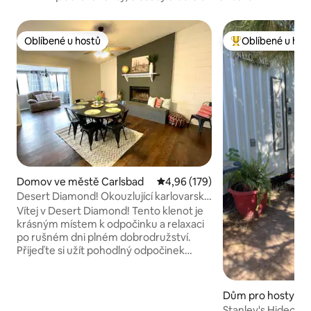
Oblíbené u hostů
Oblíbené u hos
Oblíbené u hostů
Nejlepší v kategor
Domov ve městě Carlsbad
Průměrné hodnocení 4,96 z 5, 
4,96 (179)
Desert Diamond! Okouzlující karlovarský
dům, pro 6 osob
Vítej v Desert Diamond! Tento klenot je
krásným místem k odpočinku a relaxaci
po rušném dni plném dobrodružství.
Přijeďte si užít pohodlný odpočinek
v Carlsbad v tomto vkusně
zrekonstruovaném domě se 3 ložnicemi
a 2 koupelnami. Dům je vybaven
Dům pro hosty ve
kávovarem Keurig, kávou, čajem,
rlsbad
Stanley's Hideout