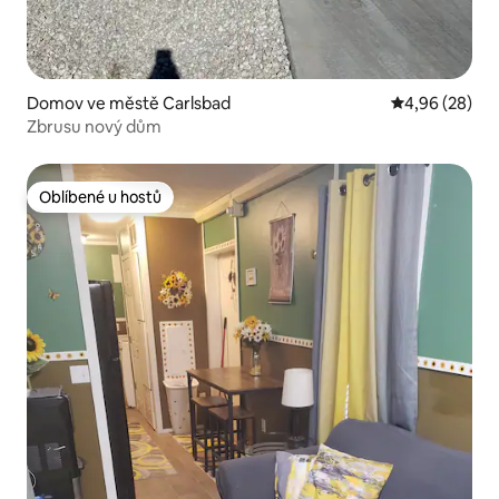
Domov ve městě Carlsbad
Průměrné hodn
4,96 (28)
Zbrusu nový dům
Oblíbené u hostů
Oblíbené u hostů