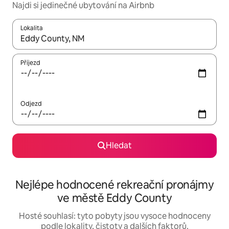
Najdi si jedinečné ubytování na Airbnb
Lokalita
Až budou výsledky k dispozici, můžeš si je procházet pomocí š
Příjezd
Odjezd
Hledat
Nejlépe hodnocené rekreační pronájmy
ve městě Eddy County
Hosté souhlasí: tyto pobyty jsou vysoce hodnoceny
podle lokality, čistoty a dalších faktorů.