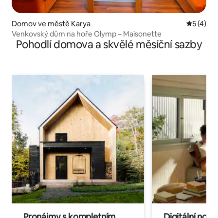
Domov ve městě Karya
Průměrné
5 (4)
Venkovský dům na hoře Olymp – Maisonette
Pohodlí domova a skvělé měsíční sazby
Pronájmy s kompletním
Digitální nom