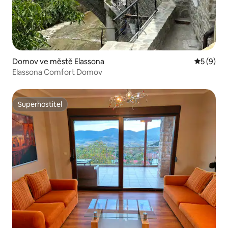
Domov ve městě Elassona
Průměrné
5 (9)
Elassona Comfort Domov
Superhostitel
Superhostitel