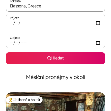
Lokalita
Až budou výsledky k dispozici, můžeš si je procházet pomocí š
Příjezd
Odjezd
Hledat
Měsíční pronájmy v okolí
Oblíbené u hostů
Nejlepší v kategorii Oblíbené u hostů