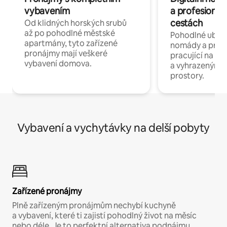
vybavením
a profesionál
cestách
Od klidných horských srubů
až po pohodlné městské
Pohodlné ubyto
apartmány, tyto zařízené
nomády a profe
pronájmy mají veškeré
pracující na dál
vybavení domova.
a vyhrazenými 
prostory.
Vybavení a vychytávky na delší pobyty
Zařízené pronájmy
Plně zařízeným pronájmům nechybí kuchyně
a vybavení, které ti zajistí pohodlný život na měsíc
nebo déle. Je to perfektní alternativa podnájmu.