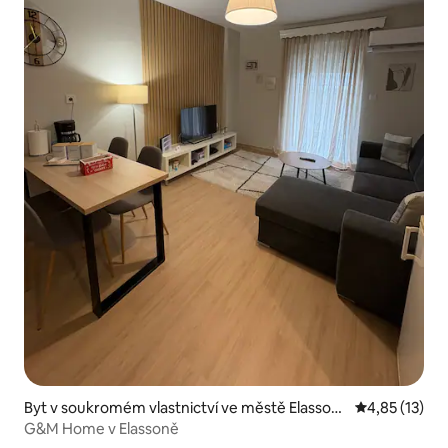
Byt v soukromém vlastnictví ve městě Elasson
Průměrné hod
4,85 (13)
a
G&M Home v Elassoně