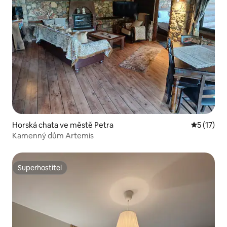
Horská chata ve městě Petra
Průměrné 
5 (17)
Kamenný dům Artemis
Superhostitel
Superhostitel