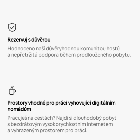
Rezervuj s důvěrou
Hodnoceno naší důvěryhodnou komunitou hostů
a nepřetržitá podpora během prodlouženého pobytu.
Prostory vhodné pro práci vyhovující digitálním
nomádům
Pracuješ na cestách? Najdi si dlouhodobý pobyt
s bezdrátovým vysokorychlostním internetem
a vyhrazeným prostorem pro práci.