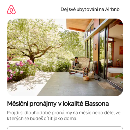
Přeskočit
na
Dej své ubytování na Airbnb
obsah
Měsíční pronájmy v lokalitě Elassona
Projdi si dlouhodobé pronájmy na měsíc nebo déle, ve
kterých se budeš cítit jako doma.