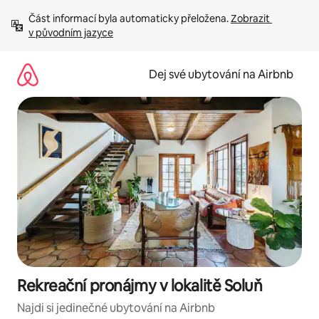
Přeskočit
Část informací byla automaticky přeložena. 
Zobrazit 
na
v původním jazyce
obsah
Dej své ubytování na Airbnb
Rekreační pronájmy v lokalitě Soluň
Najdi si jedinečné ubytování na Airbnb