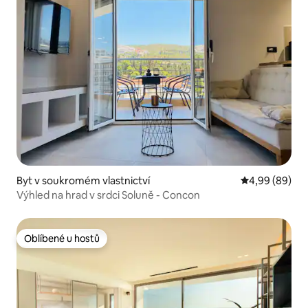
Byt v soukromém vlastnictví
Průměrné hodn
4,99 (89)
Výhled na hrad v srdci Soluně - Concon
Oblíbené u hostů
Oblíbené u hostů