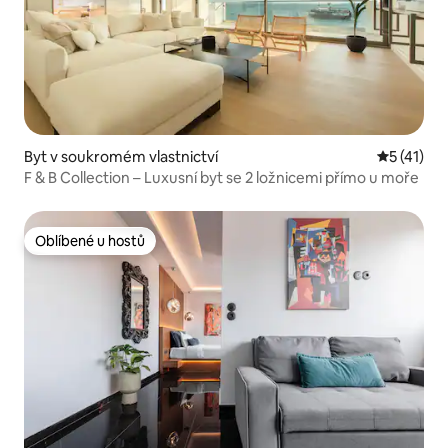
Byt v soukromém vlastnictví
Průměrné 
5 (41)
F & B Collection – Luxusní byt se 2 ložnicemi přímo u moře
Oblíbené u hostů
Oblíbené u hostů