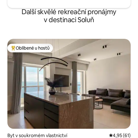
Další skvělé rekreační pronájmy
v destinaci Soluň
Oblíbené u hostů
Nejlepší v kategorii Oblíbené u hostů
Byt v soukromém vlastnictví
Průměrné hod
4,95 (61)