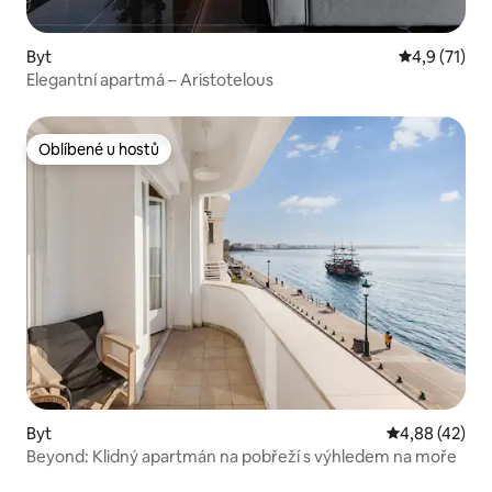
Byt
Průměrné ho
4,9 (71)
Elegantní apartmá – Aristotelous
Oblíbené u hostů
Oblíbené u hostů
Byt
Průměrné hod
4,88 (42)
Beyond: Klidný apartmán na pobřeží s výhledem na moře