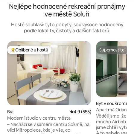
Nejlépe hodnocené rekreační pronájmy
ve městě Soluň
Hosté souhlasí: tyto pobyty jsou vysoce hodnoceny
podle lokality, čistoty a dalších faktorů.
Oblíbené u hostů
Superhostitel
Nejlepší v kategorii Oblíbené u hostů
Superhostitel
Byt v soukromém v
Apartmá Oriana Sup
Byt
Průměrné hodnocení 4,9 z 5, 
4,9 (555)
výhledem na moř
Věděli jsme, že v 
Moderní studio v centru města
mnoho Airbnb dom
– Nachází se v samém centru Soluně, na
jsme chtěli vytvoř
ulici Mitropoleos, kde je vše, co
A to nebylo snadné