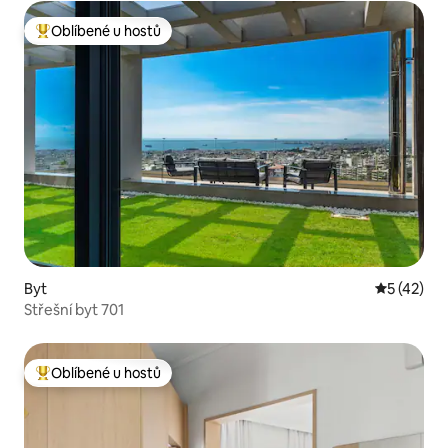
Oblíbené u hostů
Nejlepší v kategorii Oblíbené u hostů
Byt
Průměrné 
5 (42)
Střešní byt 701
Oblíbené u hostů
Nejlepší v kategorii Oblíbené u hostů