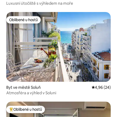
Luxusní útočiště s výhledem na moře
Oblíbené u hostů
Oblíbené u hostů
Byt ve městě Soluň
Průměrné hodn
4,96 (24)
Atmosféra a výhled v Soluni
Oblíbené u hostů
Nejlepší v kategorii Oblíbené u hostů