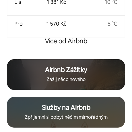
Lis
1 381 Kč
10 °C
Pro
1 570 Kč
5 °C
Více od Airbnb
Airbnb Zážitky
Zažij něco nového
Služby na Airbnb
Zpříjemni si pobyt něčím mimořádným