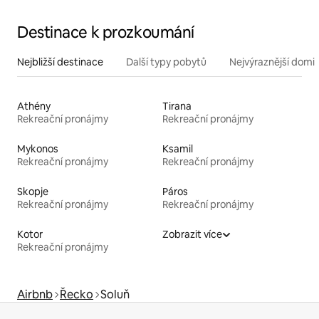
Destinace k prozkoumání
Nejbližší destinace
Další typy pobytů
Nejvýraznější domin
Athény
Tirana
Rekreační pronájmy
Rekreační pronájmy
Mykonos
Ksamil
Rekreační pronájmy
Rekreační pronájmy
Skopje
Páros
Rekreační pronájmy
Rekreační pronájmy
Kotor
Zobrazit více
Rekreační pronájmy
Airbnb
Řecko
Soluň