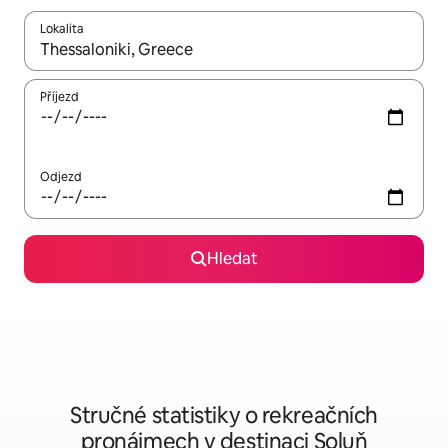
Lokalita
Až budou výsledky k dispozici, můžeš si je procházet pomocí š
Příjezd
Odjezd
Hledat
Stručné statistiky o rekreačních
pronájmech v destinaci Soluň