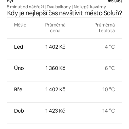
Byt
Průměrné 
5 (46)
5 minut od nábřeží | Dva balkony | Nejlepší kavárny
Kdy je nejlepší čas navštívit město Soluň?
Měsíc
Průměrná
Průměrná
cena
teplota
Led
1 402 Kč
4 °C
Úno
1 360 Kč
6 °C
Bře
1 402 Kč
10 °C
Dub
1 423 Kč
14 °C