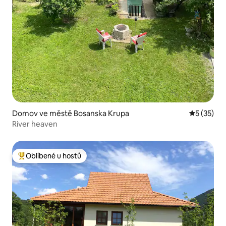
Domov ve městě Bosanska Krupa
Průměrné 
5 (35)
River heaven
Oblíbené u hostů
Nejlepší v kategorii Oblíbené u hostů