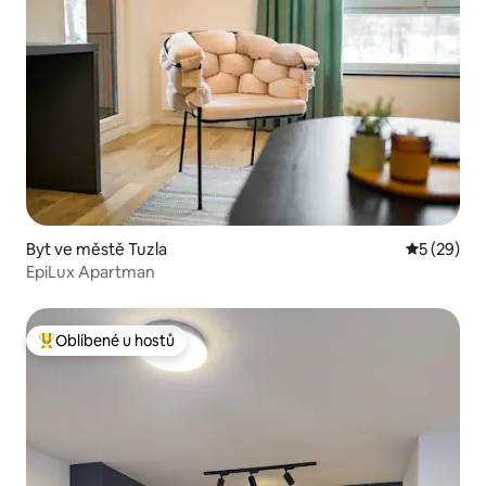
Byt ve městě Tuzla
Průměrné 
5 (29)
EpiLux Apartman
Oblíbené u hostů
Nejlepší v kategorii Oblíbené u hostů