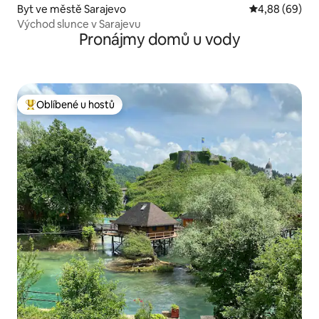
Byt ve městě Sarajevo
Průměrné hodn
4,88 (69)
Východ slunce v Sarajevu
Pronájmy domů u vody
Oblíbené u hostů
Nejlepší v kategorii Oblíbené u hostů