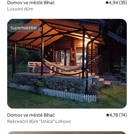
Domov ve městě Bihać
Průměrné hod
4,94 (35)
Luxusní dům
Superhostitel
Superhostitel
Domov ve městě Bihać
Průměrné hod
4,78 (74)
Rekreační dům "Unica" Lohovo