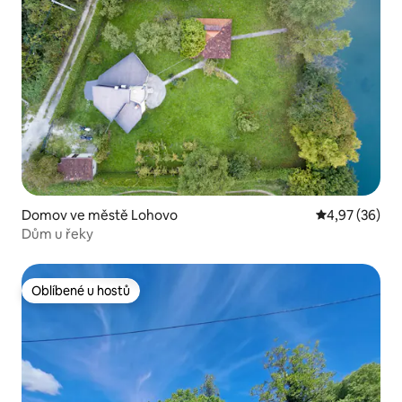
Domov ve městě Lohovo
Průměrné hod
4,97 (36)
Dům u řeky
Oblíbené u hostů
Oblíbené u hostů