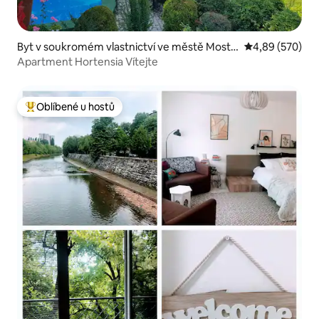
Byt v soukromém vlastnictví ve městě Mosta
Průměrné hodno
4,89 (570)
r
Apartment Hortensia Vítejte
Oblíbené u hostů
Nejlepší v kategorii Oblíbené u hostů