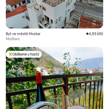
Byt ve městě Mostar
Průměrné hod
4,93 (45)
MoStars
Oblíbené u hostů
Nejlepší v kategorii Oblíbené u hostů