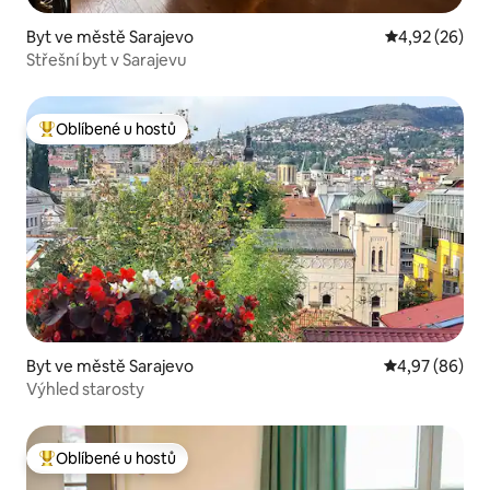
Byt ve městě Sarajevo
Průměrné hod
4,92 (26)
Střešní byt v Sarajevu
Oblíbené u hostů
Nejlepší v kategorii Oblíbené u hostů
Byt ve městě Sarajevo
Průměrné hodn
4,97 (86)
Výhled starosty
Oblíbené u hostů
Nejlepší v kategorii Oblíbené u hostů