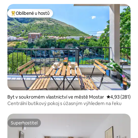
Oblíbené u hostů
Nejlepší v kategorii Oblíbené u hostů
Byt v soukromém vlastnictví ve městě Mostar
Průměrné hodn
4,93 (281)
Centrální butikový pokoj s úžasným výhledem na řeku
Superhostitel
Superhostitel