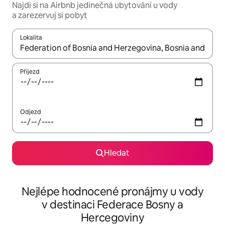
Najdi si na Airbnb jedinečná ubytování u vody
a zarezervuj si pobyt
Lokalita
Až budou výsledky k dispozici, můžeš si je procházet pomocí š
Příjezd
Odjezd
Hledat
Nejlépe hodnocené pronájmy u vody
v destinaci Federace Bosny a
Hercegoviny