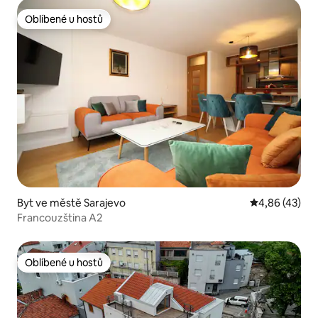
Oblíbené u hostů
Oblíbené u hostů
Byt ve městě Sarajevo
Průměrné hod
4,86 (43)
Francouzština A2
Oblíbené u hostů
Oblíbené u hostů