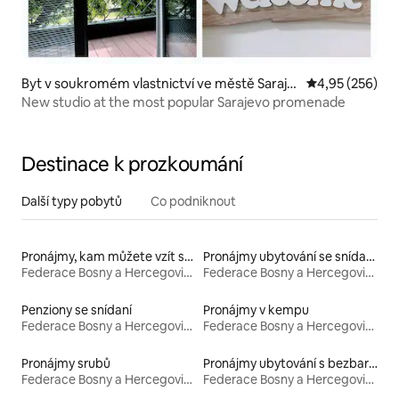
Byt v soukromém vlastnictví ve městě Saraje
Průměrné hodno
4,95 (256)
vo
New studio at the most popular Sarajevo promenade
Destinace k prozkoumání
Další typy pobytů
Co podniknout
Pronájmy, kam můžete vzít své domácí mazlíčky
Pronájmy ubytování se snídaní
Federace Bosny a Hercegoviny
Federace Bosny a Hercegoviny
Penziony se snídaní
Pronájmy v kempu
Federace Bosny a Hercegoviny
Federace Bosny a Hercegoviny
Pronájmy srubů
Pronájmy ubytování s bezbariérovou postelí
Federace Bosny a Hercegoviny
Federace Bosny a Hercegoviny