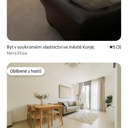
Byt v soukromém vlastnictví ve městě Konjic
Průměrné
5 (3)
Nera Etwa
Oblíbené u hostů
Oblíbené u hostů