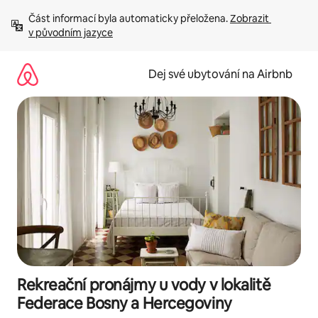
Přeskočit
Část informací byla automaticky přeložena. 
Zobrazit 
na
v původním jazyce
obsah
Dej své ubytování na Airbnb
Rekreační pronájmy u vody v lokalitě
Federace Bosny a Hercegoviny