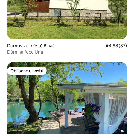
Domov ve městě Bihać
Průměrné hod
4,93 (87)
Dům na řece Una
Oblíbené u hostů
Oblíbené u hostů