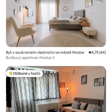
Byt v soukromém vlastnictví ve městě Mostar
Průměrné hod
4,75 (44)
Butikový apartmán Mostar II
Oblíbené u hostů
Nejlepší v kategorii Oblíbené u hostů