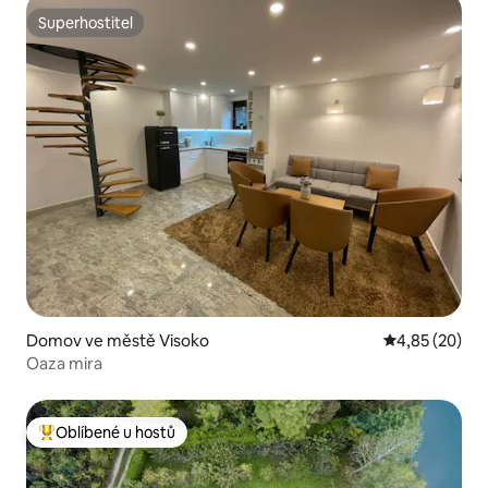
Superhostitel
Superhostitel
Domov ve městě Visoko
Průměrné hod
4,85 (20)
Oaza mira
Oblíbené u hostů
Nejlepší v kategorii Oblíbené u hostů