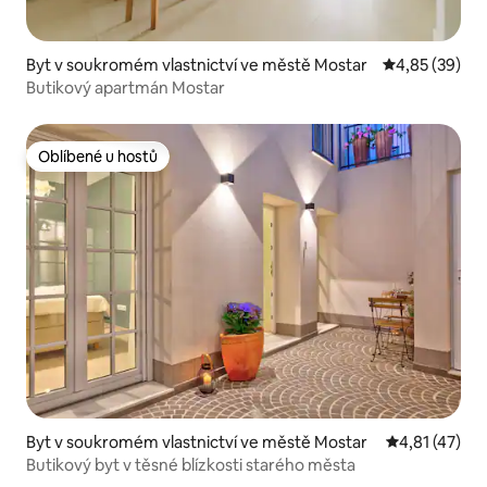
Byt v soukromém vlastnictví ve městě Mostar
Průměrné hod
4,85 (39)
Butikový apartmán Mostar
Oblíbené u hostů
Oblíbené u hostů
Byt v soukromém vlastnictví ve městě Mostar
Průměrné hod
4,81 (47)
Butikový byt v těsné blízkosti starého města