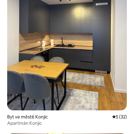
Byt ve městě Konjic
Průměrné 
5 (32)
Apartmán Konjic