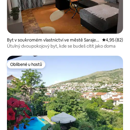
Byt v soukromém vlastnictví ve městě Sarajev
Průměrné hod
4,95 (82)
o
Útulný dvoupokojový byt, kde se budeš cítit jako doma
Oblíbené u hostů
Oblíbené u hostů