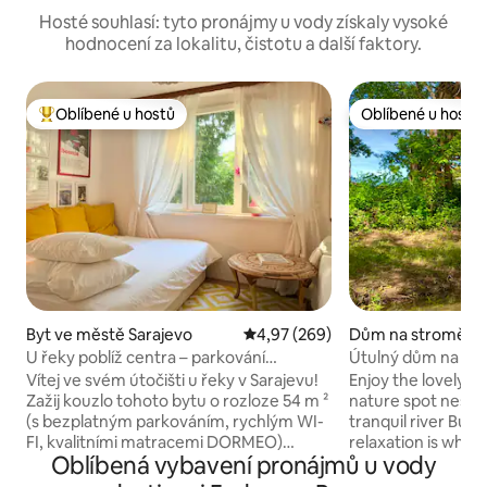
Hosté souhlasí: tyto pronájmy u vody získaly vysoké
hodnocení za lokalitu, čistotu a další faktory.
Oblíbené u hostů
Oblíbené u hostů
Nejlepší v kategorii Oblíbené u hostů
Oblíbené u hostů
Byt ve městě Sarajevo
Průměrné hodnocení 4,97 z 5, 2
4,97 (269)
Dům na stromě v
alo Polje
U řeky poblíž centra – parkování
Útulný dům na st
zdarma – balkon
písečnou pláží
Vítej ve svém útočišti u řeky v Sarajevu!
Enjoy the lovely se
Zažij kouzlo tohoto bytu o rozloze 54 m ²
nature spot nestle
(s bezplatným parkováním, rychlým WI-
tranquil river Bun
FI, kvalitními matracemi DORMEO)
relaxation is what 
Oblíbená vybavení pronájmů u vody
zasazeného podél klidného břehu řeky,
camp that consist
rovnoběžně s Wilsonovou promenádou
with free private 