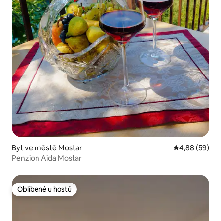
Byt ve městě Mostar
Průměrné hodn
4,88 (59)
Penzion Aida Mostar
Oblíbené u hostů
Oblíbené u hostů