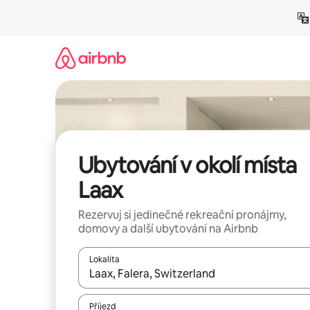
Přeskočit
na
obsah
Ubytování v okolí místa
Laax
Rezervuj si jedinečné rekreační pronájmy,
domovy a další ubytování na Airbnb
Lokalita
Až budou výsledky k dispozici, můžeš si je proch
Příjezd