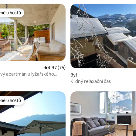
ené u hostů
 v kategorii Oblíbené u hostů
ní 5 z 5, 3 hodnocení
Průměrné hodnocení 4,97 z 5, 75 hodnocení
4,97 (75)
vý apartmán u lyžařského
Byt
il
Klidný relaxační čas
ené u hostů
 v kategorii Oblíbené u hostů