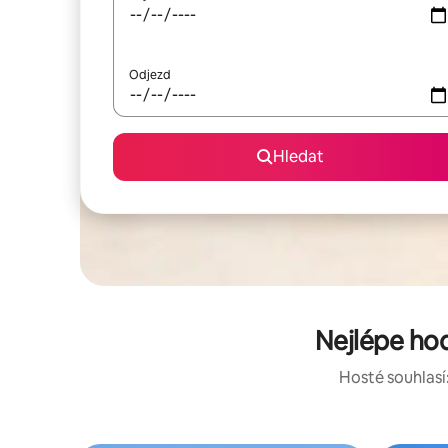
Odjezd
Hledat
Nejlépe ho
Hosté souhlasí: