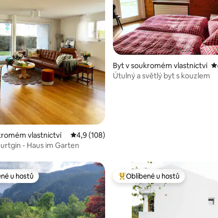
Byt v soukromém vlastnictví
P
97 z 5, 116 hodnocení
Útulný a světlý byt s kouzlem
kromém vlastnictví
Průměrné hodnocení 4,9 z 5, 108 hodnocení
4,9 (108)
urtgin - Haus im Garten
ené u hostů
Oblíbené u hostů
 v kategorii Oblíbené u hostů
Nejlepší v kategorii Oblíbené u 