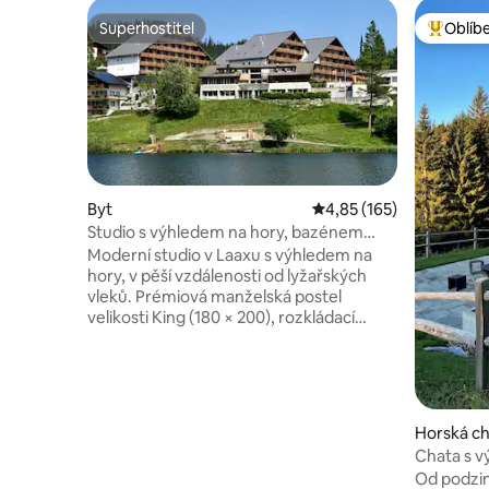
Superhostitel
Oblíb
Superhostitel
Nejlepší
Byt
Průměrné hodnocení 4,
4,85 (165)
Studio s výhledem na hory, bazénem
a saunou – Laax
Moderní studio v Laaxu s výhledem na
hory, v pěší vzdálenosti od lyžařských
vleků. Prémiová manželská postel
velikosti King (180 × 200), rozkládací
pohovka, 50palcová chytrá televize
Samsung, rychlé Wi-Fi a plně vybavená
kuchyň (trouba, sporák, myčka,
Nespresso). Slunný balkon s tlumitelným
osvětlením. Bazén a sauny v budově
Horská c
(pokud jsou otevřené). Bezplatné
Chata s v
soukromé venkovní parkování,
LAAX
Od podzim
soukromé nabíjení elektromobilů, karta