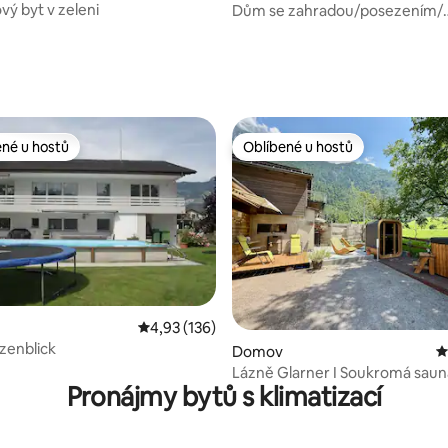
vý byt v zeleni
Dům se zahradou/posezením/
úchvatným výhledem
93 z 5, 110 hodnocení
ené u hostů
Oblíbené u hostů
 v kategorii Oblíbené u hostů
Oblíbené u hostů
 5 z 5, 28 hodnocení
Průměrné hodnocení 4,93 z 5, 136 hodnocení
4,93 (136)
enblick
Domov
P
Lázně Glarner I Soukromá sauna
Pronájmy bytů s klimatizací
a výhled na Alpy