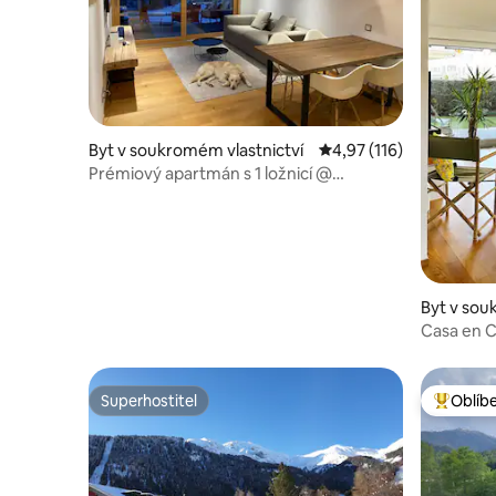
Byt v soukromém vlastnictví
Průměrné hodnocení 4,
4,97 (116)
Prémiový apartmán s 1 ložnicí @
Peaksplace, Laax
Byt v sou
Casa en C
Superhostitel
Oblíb
Superhostitel
Nejlepší