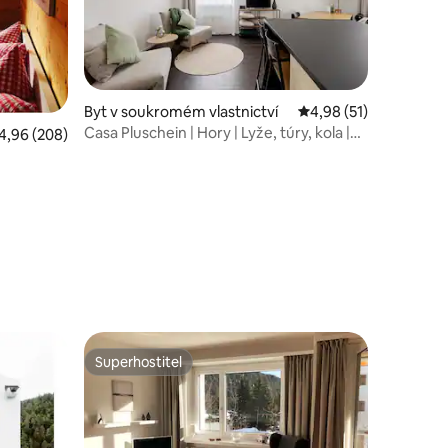
Byt v soukromém vlastnictví
Průměrné hodnocení 4
4,98 (51)
Casa Pluschein | Hory | Lyže, túry, kola |
růměrné hodnocení 4,96 z 5, 208 hodnocení
4,96 (208)
Flims
Superhostitel
hostů
Superhostitel