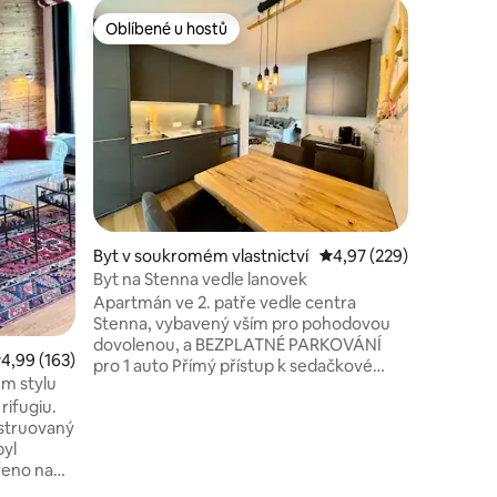
Byt v so
Oblíbené u hostů
Oblíb
Oblíbené u hostů
Nejlepší
Okouzlují
balkone
Velmi vku
Útulná a
nejlepší 
(20m) + 
lyžařská 
přímý aut
dveřmi. 3
krásné, s
obývacím
Byt v soukromém vlastnictví
Průměrné hodnocení 4,
4,97 (229)
na hory!
Koupelna
Byt na Stenna vedle lanovek
zrcadlov
Apartmán ve 2. patře vedle centra
Stenna, vybavený vším pro pohodovou
dovolenou, a BEZPLATNÉ PARKOVÁNÍ
růměrné hodnocení 4,99 z 5, 163 hodnocení
4,99 (163)
pro 1 auto Přímý přístup k sedačkové
ém stylu
lanovce a Arena Express Nákupní
rifugiu.
centrum ve Stenna Center, wellness v
struovaný
„Hide“, restaurace, bar, kino, dětská
byl
freestyle akademie, lékárna, lékař a
řeno na
mnoho dalšího. Krásný horský svět vás
h materiálů
zve k zimním sportům, pěší turistice,