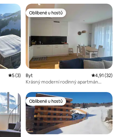
Oblíbené u hostů
Oblíbené u hostů
Průměrné hodnocení 5 z 5, 3 hodnocení
5 (3)
Byt
Průměrné hodnocení 4
4,91 (32)
Krásný moderní rodinný apartmán
4 hosté Wi-Fi zdarma
Oblíbené u hostů
Oblíbené u hostů