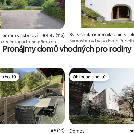
92 z 5, 142 hodnocení
Byt v soukromém vlastnictví
P
kromém vlastnictví
Průměrné hodnocení 4,97 z 5, 113 hodnocení
4,97 (113)
Samostatný byt v domě Rudolf
rekreační apartmán přímo na
Olgiatiho
Pronájmy domů vhodných pro rodiny
in
 u hostů
Oblíbené u hostů
 u hostů
Oblíbené u hostů
Průměrné hodnocení 5 z 5, 10 hodnocení
5 (10)
Domov
P