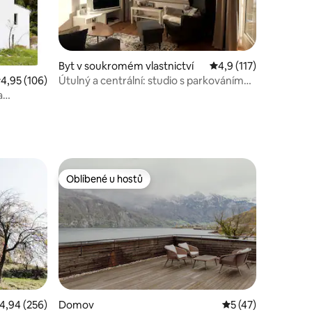
Byt v soukromém vlastnictví
Průměrné hodnocení 4
4,9 (117)
Útulný a centrální: studio s parkováním
růměrné hodnocení 4,95 z 5, 106 hodnocení
4,95 (106)
zdarma
a
Oblíbené u hostů
Oblíbené u hostů
růměrné hodnocení 4,94 z 5, 256 hodnocení
4,94 (256)
Domov
Průměrné hodnocen
5 (47)