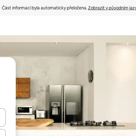
Část informací byla automaticky přeložena. 
Zobrazit v původním jaz
ázet pomocí šipek nahoru a dolů, dotykem nebo přejetím prstem.