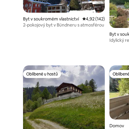
Byt v soukromém vlastnictví
Průměrné hodnocení 4,
4,92 (142)
2-pokojový byt v Bündneru s atmosférou
Byt v sou
Idylický 
Hinterrhe
Oblíbené u hostů
Oblíbené
Oblíbené u hostů
Oblíbené
Domov