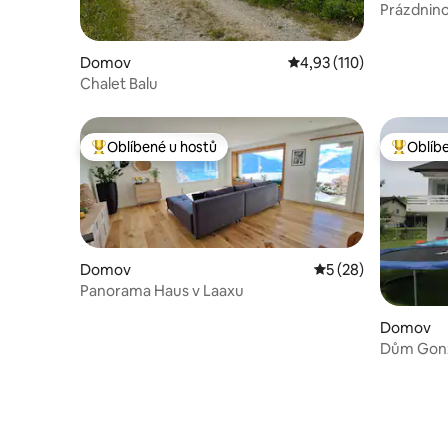
Prázdnino
Domov
Průměrné hodnocení 4,
4,93 (110)
Chalet Balu
Oblíbené u hostů
Oblíb
Nejlepší v kategorii Oblíbené u hostů
Nejlepší
Domov
Průměrné hodnocení
5 (28)
Panorama Haus v Laaxu
Domov
Dům Gonz