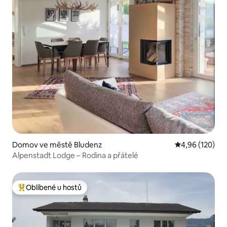
Domov ve městě Bludenz
Průměrné hodn
4,96 (120)
Alpenstadt Lodge – Rodina a přátelé
Oblíbené u hostů
Nejlepší v kategorii Oblíbené u hostů