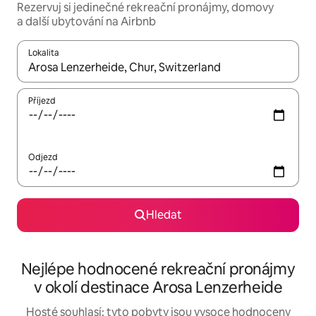
Rezervuj si jedinečné rekreační pronájmy, domovy
a další ubytování na Airbnb
Lokalita
Až budou výsledky k dispozici, můžeš si je procházet pomocí š
Příjezd
Odjezd
Hledat
Nejlépe hodnocené rekreační pronájmy
v okolí destinace Arosa Lenzerheide
Hosté souhlasí: tyto pobyty jsou vysoce hodnoceny