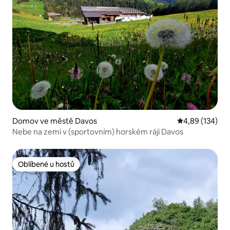
Domov ve městě Davos
Průměrné hodn
4,89 (134)
Nebe na zemi v (sportovním) horském ráji Davos
Oblíbené u hostů
Oblíbené u hostů