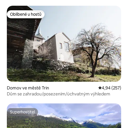
Oblíbené u hostů
Oblíbené u hostů
Domov ve městě Trin
Průměrné hodno
4,94 (257)
Dům se zahradou/posezením/úchvatným výhledem
Superhostitel
Superhostitel