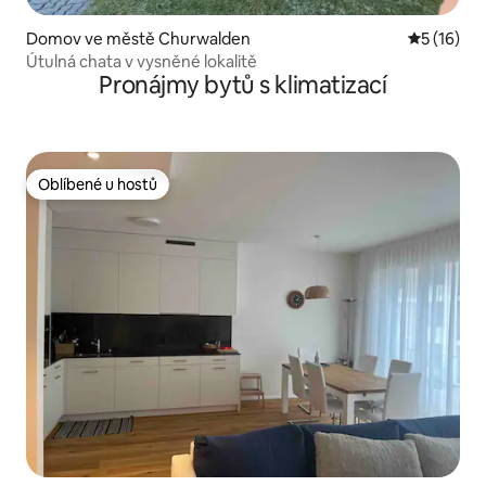
Domov ve městě Churwalden
Průměrné 
5 (16)
Útulná chata v vysněné lokalitě
Pronájmy bytů s klimatizací
Oblíbené u hostů
Oblíbené u hostů