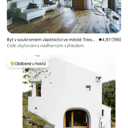
Byt v soukromém vlastnictví ve městě Triese
Průměrné hodn
4,97 (198)
nberg
Celé ubytování s nádherným výhledem
Oblíbené u hostů
Nejlepší v kategorii Oblíbené u hostů