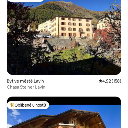
Oblíbené u hostů
Byt ve městě Lavin
Průměrné hodn
4,92 (158)
Chasa Steiner Lavin
Oblíbené u hostů
Nejlepší v kategorii Oblíbené u hostů