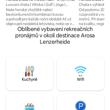
a/Alvra
Luxusní chata | Vířivka | Golf | Jóga |
Chata s výhledem 
Kouzelný výhled
LAAX
Naše horské útočiště nabízí
Od podzimu 2019 
bezkonkurenční kombinaci luxusu
rozprostírá v nad
a pohodlí pro každé roční období! Ať už
metrů. Při stavbě 
objevuješ nedaleká letoviska, nebo se za
na kvalitu, regioná
Oblíbené vybavení rekreačních
špatného počasí utěšuješ uvnitř, bude se
především dlouhou
ti to líbit. Nabízíme: ✶Klidné místo poblíž
jako na lásku k det
pronájmů v okolí destinace Arosa
prvotřídních rezortů Sprcha s✶
ingredience, díky 
Lenzerheide
dešťovou hlavicí a vířivka Lůžka
jedinečná! Fantast
✶hotelové kvality ✶Prémiové ložní
celý rok spoustu k
prádlo - ✶Klimatizace ✶ Rychlý internet
lyžování přímo ze d
✶ 55" Smart TV se streamovacími
turistiku nebo cyk
službami ✶ Plně vybavená kuchyně ✶
domem, daleko od 
Bezproblémový digitální příjezd ✶
si dovolenou v naš
Bezplatné nabíjení elektromobilů solární
užijete.
energií Těšíme se, až tě přivítáme!
Kuchyně
Wifi