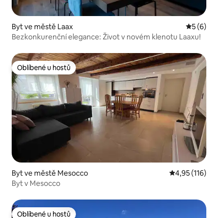
Byt ve městě Laax
Průměrné
5 (6)
Bezkonkurenční elegance: Život v novém klenotu Laaxu!
Oblíbené u hostů
Oblíbené u hostů
Byt ve městě Mesocco
Průměrné hodn
4,95 (116)
Byt v Mesocco
Oblíbené u hostů