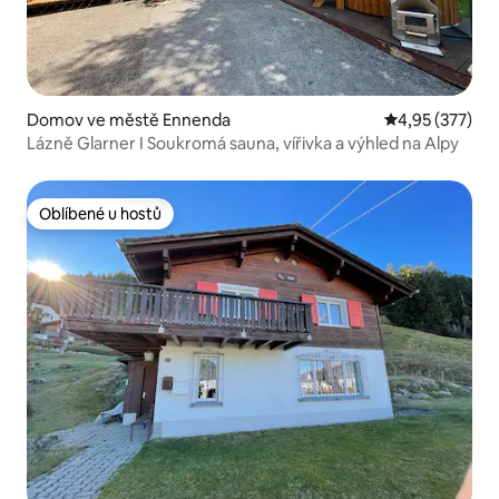
Domov ve městě Ennenda
Průměrné hodn
4,95 (377)
Lázně Glarner I Soukromá sauna, vířivka a výhled na Alpy
Oblíbené u hostů
Oblíbené u hostů