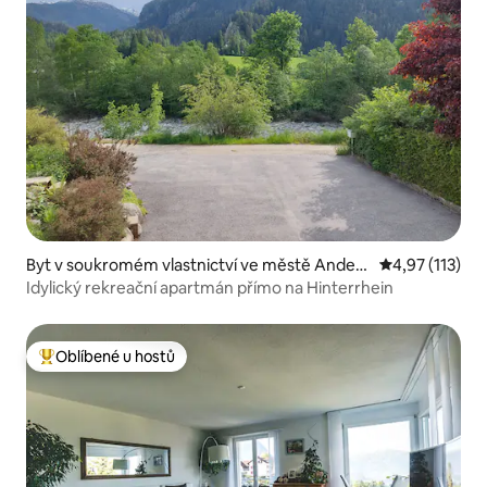
Byt v soukromém vlastnictví ve městě Andee
Průměrné hodn
4,97 (113)
r
Idylický rekreační apartmán přímo na Hinterrhein
Oblíbené u hostů
Nejlepší v kategorii Oblíbené u hostů