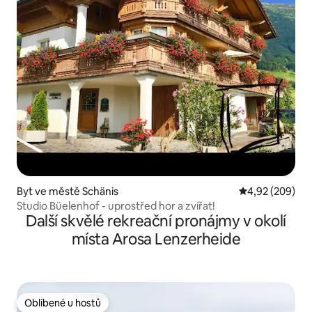
Byt ve městě Schänis
Průměrné hodno
4,92 (209)
Studio Büelenhof - uprostřed hor a zvířat!
Další skvělé rekreační pronájmy v okolí
místa Arosa Lenzerheide
Oblíbené u hostů
Oblíbené u hostů