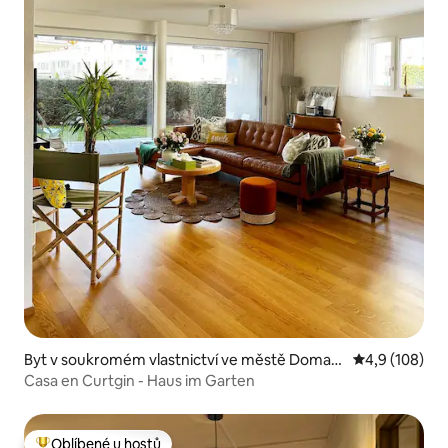
Byt v soukromém vlastnictví ve městě Domat/
Průměrné hod
4,9 (108)
Ems
Casa en Curtgin - Haus im Garten
Oblíbené u hostů