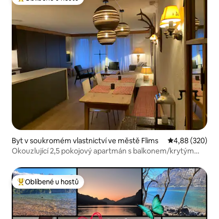
Nejlepší v kategorii Oblíbené u hostů
Byt v soukromém vlastnictví ve městě Flims
Průměrné hodno
4,88 (320)
Okouzlující 2,5 pokojový apartmán s balkonem/krytým
bazénem/saunou/pp
Oblíbené u hostů
Nejlepší v kategorii Oblíbené u hostů