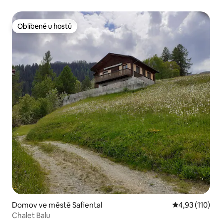
Oblíbené u hostů
Oblíbené u hostů
Domov ve městě Safiental
Průměrné hodn
4,93 (110)
Chalet Balu