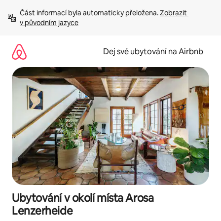
Přeskočit
Část informací byla automaticky přeložena. 
Zobrazit 
na
v původním jazyce
obsah
Dej své ubytování na Airbnb
Ubytování v okolí místa Arosa
Lenzerheide