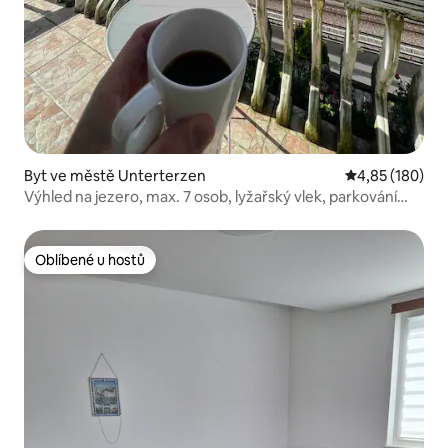
Byt ve městě Unterterzen
Průměrné hodn
4,85 (180)
Výhled na jezero, max. 7 osob, lyžařský vlek, parkování
ZDARMA
Oblíbené u hostů
Oblíbené u hostů