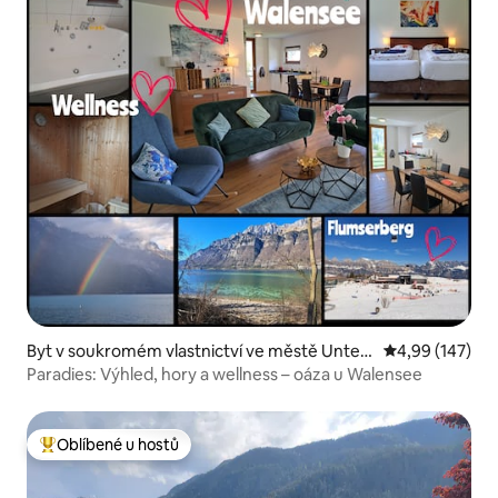
Byt v soukromém vlastnictví ve městě Untert
Průměrné hodn
4,99 (147)
erzen
Paradies: Výhled, hory a wellness – oáza u Walensee
Oblíbené u hostů
Nejlepší v kategorii Oblíbené u hostů