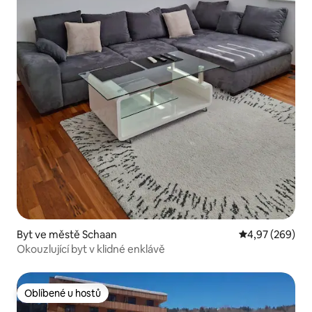
Byt ve městě Schaan
Průměrné hodno
4,97 (269)
Okouzlující byt v klidné enklávě
Oblíbené u hostů
Oblíbené u hostů