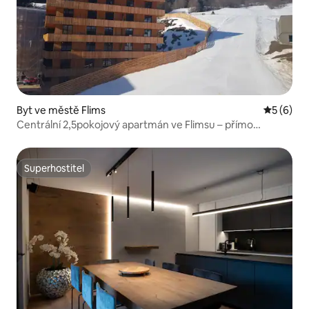
Byt ve městě Flims
Průměrné
5 (6)
Centrální 2,5pokojový apartmán ve Flimsu – přímo
u sjezdovky
Superhostitel
Superhostitel