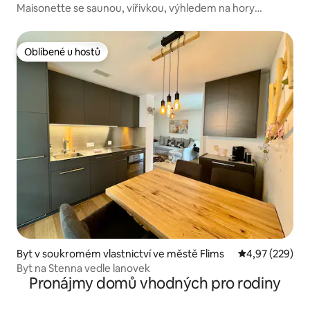
erzen
Maisonette se saunou, vířivkou, výhledem na hory
a jezero!
Oblíbené u hostů
Oblíbené u hostů
Byt v soukromém vlastnictví ve městě Flims
Průměrné hodno
4,97 (229)
Byt na Stenna vedle lanovek
Pronájmy domů vhodných pro rodiny