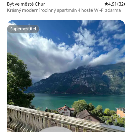
Byt ve městě Chur
Průměrné hod
4,91 (32)
Krásný moderní rodinný apartmán 4 hosté Wi-Fi zdarma
Superhostitel
Superhostitel