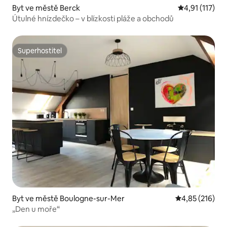
Byt ve městě Berck
Průměrné hodn
4,91 (117)
Útulné hnízdečko – v blízkosti pláže a obchodů
Superhostitel
Superhostitel
Byt ve městě Boulogne-sur-Mer
Průměrné hodn
4,85 (216)
„Den u moře“