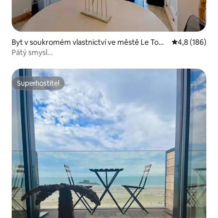
Byt v soukromém vlastnictví ve městě Le Touq
Průměrné hod
4,8 (186)
uet
Pátý smysl...
Superhostitel
Superhostitel