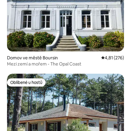
Domov ve městě Boursin
Průměrné hodn
4,81 (276)
Mezi zemí a mořem - The Opal Coast
Oblíbené u hostů
Oblíbené u hostů