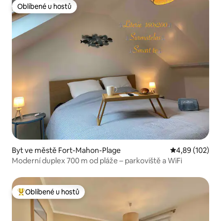
Oblíbené u hostů
Oblíbené u hostů
Byt ve městě Fort-Mahon-Plage
Průměrné hodn
4,89 (102)
Moderní duplex 700 m od pláže – parkoviště a WiFi
Oblíbené u hostů
Nejlepší v kategorii Oblíbené u hostů