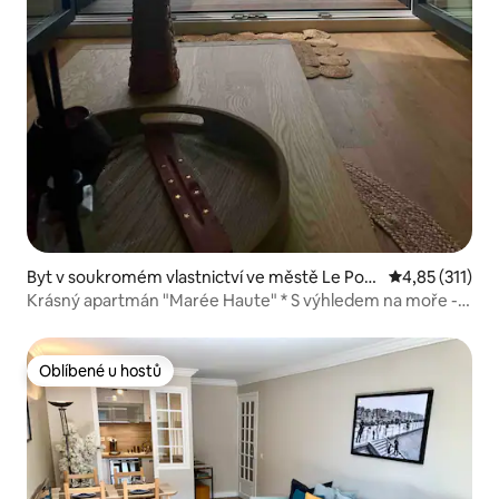
Byt v soukromém vlastnictví ve městě Le Port
Průměrné hodn
4,85 (311)
el
Krásný apartmán "Marée Haute" * S výhledem na moře -
Balkon
Oblíbené u hostů
Oblíbené u hostů