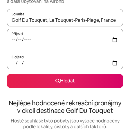
a další ubytování na Airbnb
Lokalita
Až budou výsledky k dispozici, můžeš si je procházet pomocí š
Příjezd
Odjezd
Hledat
Nejlépe hodnocené rekreační pronájmy
v okolí destinace Golf Du Touquet
Hosté souhlasí: tyto pobyty jsou vysoce hodnoceny
podle lokality, čistoty a dalších faktorů.