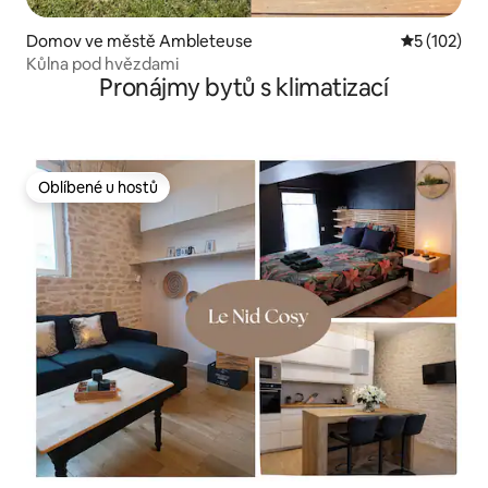
Domov ve městě Ambleteuse
Průměrné h
5 (102)
Kůlna pod hvězdami
Pronájmy bytů s klimatizací
Oblíbené u hostů
Oblíbené u hostů