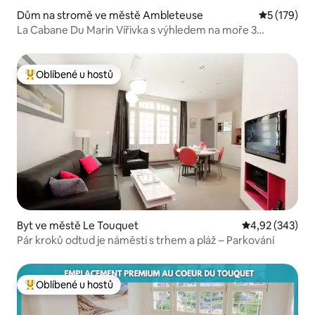
Dům na stromě ve městě Ambleteuse
Průměrné h
5 (179)
La Cabane Du Marin Vířivka s výhledem na moře 3
hvězdičky
Oblíbené u hostů
Nejlepší v kategorii Oblíbené u hostů
Byt ve městě Le Touquet
Průměrné hodno
4,92 (343)
Pár kroků odtud je náměstí s trhem a pláž – Parkování
Oblíbené u hostů
Nejlepší v kategorii Oblíbené u hostů