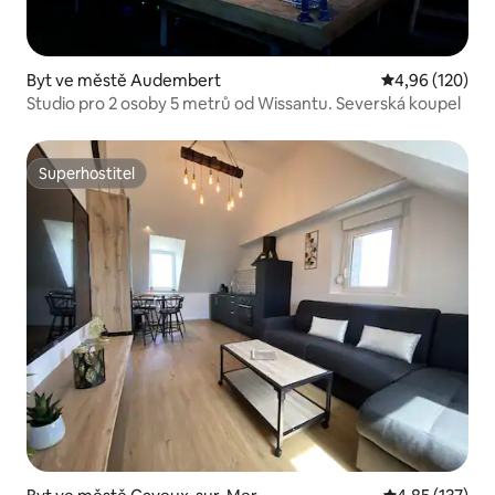
Byt ve městě Audembert
Průměrné hodn
4,96 (120)
Studio pro 2 osoby 5 metrů od Wissantu. Severská koupel
Superhostitel
Superhostitel