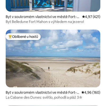
Byt v soukromém vlastnictví ve městě Fort-M
Průměrné hodn
4,97 (421)
ahon-Plage
Byt Belledune Fort Mahon s výhledem na jezero!
Oblíbené u hostů
Nejlepší v kategorii Oblíbené u hostů
Byt v soukromém vlastnictví ve městě Fort-
Průměrné hodno
4,96 (160)
Mahon-Plage
La Cabane des Dunes: světlo, pohodlí a pláž 3☆