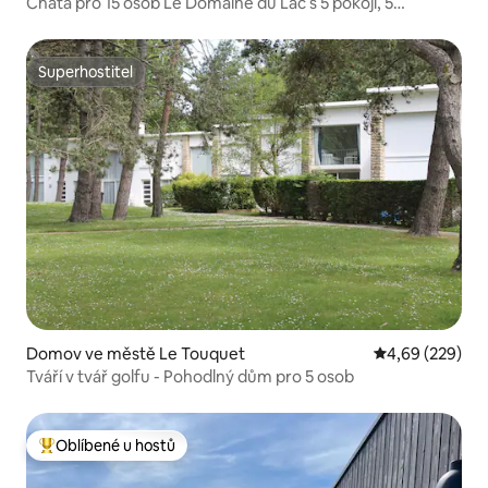
Chata pro 15 osob Le Domaine du Lac s 5 pokoji, 5
koupelnami.
Superhostitel
Superhostitel
Domov ve městě Le Touquet
Průměrné hodno
4,69 (229)
Tváří v tvář golfu - Pohodlný dům pro 5 osob
Oblíbené u hostů
Nejlepší v kategorii Oblíbené u hostů