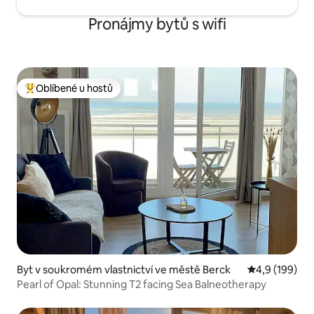
Pronájmy bytů s wifi
Oblíbené u hostů
Nejlepší v kategorii Oblíbené u hostů
Byt v soukromém vlastnictví ve městě Berck
Průměrné hod
4,9 (199)
Pearl of Opal: Stunning T2 facing Sea Balneotherapy