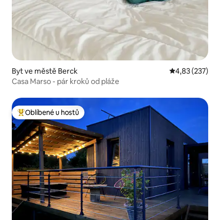
Byt ve městě Berck
Průměrné hodn
4,83 (237)
Casa Marso - pár kroků od pláže
Oblíbené u hostů
Nejlepší v kategorii Oblíbené u hostů