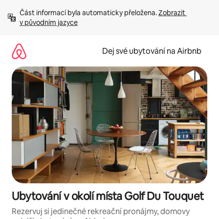
Přeskočit
Část informací byla automaticky přeložena. 
Zobrazit 
na
v původním jazyce
obsah
Dej své ubytování na Airbnb
Ubytování v okolí místa Golf Du Touquet
Rezervuj si jedinečné rekreační pronájmy, domovy