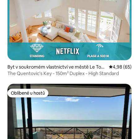
Byt v soukromém vlastnictví ve městě Le Tou
Průměrné hodn
4,98 (65)
quet
The Quentovic's Key - 150m² Duplex - High Standard
Oblíbené u hostů
Oblíbené u hostů