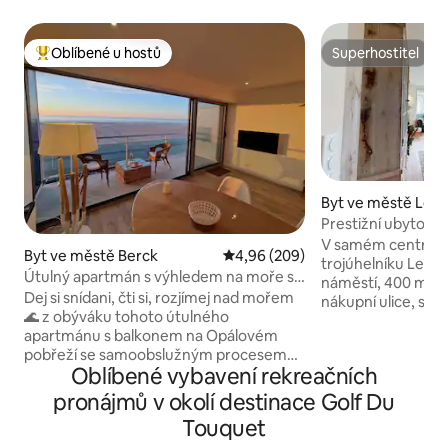
Oblíbené u hostů
Superhostitel
Nejlepší v kategorii Oblíbené u hostů
Superhostitel
Byt ve městě Le 
Prestižní ubytová
m2, světlé, terasa
V samém centru mě
Byt ve městě Berck
Průměrné hodnocení 4,96 z 5, 2
4,96 (209)
trojúhelníku Le To
Útulný apartmán s výhledem na moře s
náměstí, 400 m o
balkonem a garáží
Dej si snídani, čti si, rozjímej nad mořem
nákupní ulice, se 
🌊 z obýváku tohoto útulného
apartmán ve vile "
apartmánu s balkonem na Opálovém
roce 1910, která 
pobřeží se samoobslužným procesem
francouzského děd
Oblíbené vybavení rekreačních
ubytování. ✅ To nejzajímavější 🌅180°
rozloze 18 m2 s v
výhled na moře 🪟 Velké arkýřové okno
d'Ypres, velmi svě
pronájmů v okolí destinace Golf Du
a 6 m² balkon 🚗Soukromá garáž
pokoj, 3 krásné lo
Touquet
(1 místo) 📶Wi-Fi + připojená televize
vchod. Využijte je