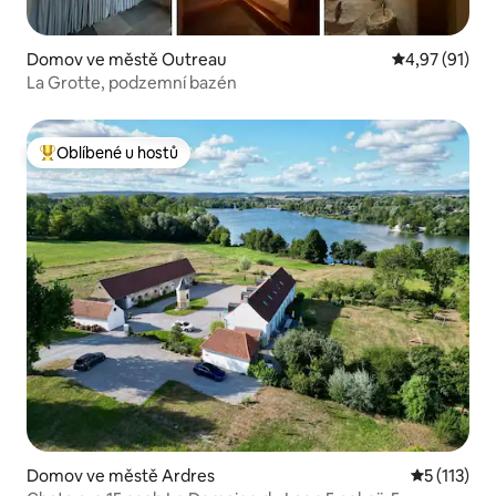
Domov ve městě Outreau
Průměrné hod
4,97 (91)
La Grotte, podzemní bazén
Oblíbené u hostů
Nejlepší v kategorii Oblíbené u hostů
Domov ve městě Ardres
Průměrné h
5 (113)