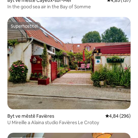
Byt ve městě Cayeux-sur-Mer
Průměrné hodn
4,85 (137)
In the good sea air in the Bay of Somme
Superhostitel
Superhostitel
Byt ve městě Favières
Průměrné hodno
4,84 (296)
U Mireille a Alaina studio Favières Le Crotoy