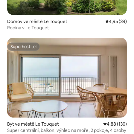
Domov ve městě Le Touquet
Průměrné hod
4,95 (39)
Rodina v Le Touquet
Superhostitel
Superhostitel
Byt ve městě Le Touquet
Průměrné hodn
4,88 (130)
Super centrální, balkon, výhled na moře, 2 pokoje, 4 osoby