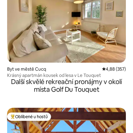
Byt ve městě Cucq
Průměrné hodno
4,88 (357)
Krásný apartmán kousek od lesa v Le Touquet
Další skvělé rekreační pronájmy v okolí
místa Golf Du Touquet
Oblíbené u hostů
Nejlepší v kategorii Oblíbené u hostů