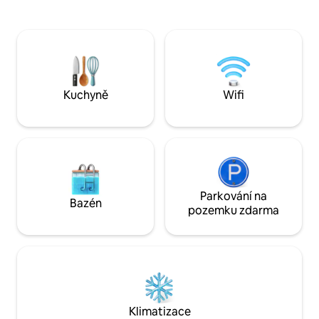
✨Zrekonstruovaný byt o velikosti 54 m²,
objevit nebo znovu
útulný a světlý, s elegantním dekorem.
Touquet, pláž, golf,
🏖️Vše v pěší vzdálenosti: pláž, obchody,
plachtovém voze, j
restaurace, kasino… a možnost
procházky, tenis.
pozorovat tuleně (v závislosti na přílivu).
👶Děti vítány: skládací postýlka + jídelní
židlička na místě
Kuchyně
Wifi
Parkování na
Bazén
pozemku zdarma
Klimatizace