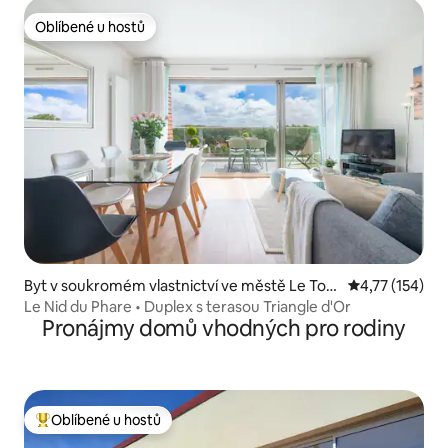
Oblíbené u hostů
Oblíbené u hostů
Byt v soukromém vlastnictví ve městě Le Tou
Průměrné hodn
4,77 (154)
quet
Le Nid du Phare • Duplex s terasou Triangle d'Or
Pronájmy domů vhodných pro rodiny
Oblíbené u hostů
Nejlepší v kategorii Oblíbené u hostů