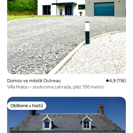
Domov ve městě Outreau
Průměrné hod
4,9 (116)
Villa Malou – soukromá zahrada, pláž 700 metrů
Oblíbené u hostů
Oblíbené u hostů