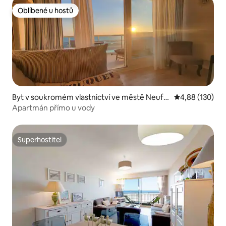
Oblíbené u hostů
Oblíbené u hostů
Byt v soukromém vlastnictví ve městě Neufc
Průměrné hodn
4,88 (130)
hâtel-Hardelot
Apartmán přímo u vody
Superhostitel
Superhostitel