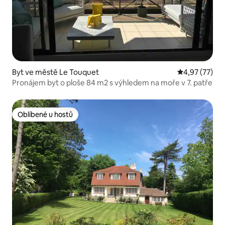
Byt ve městě Le Touquet
Průměrné hod
4,97 (77)
Pronájem byt o ploše 84 m2 s výhledem na moře v 7. patře
Oblíbené u hostů
Oblíbené u hostů