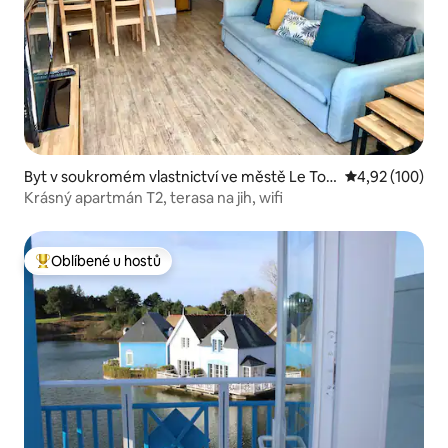
Byt v soukromém vlastnictví ve městě Le Tou
Průměrné hodn
4,92 (100)
quet
Krásný apartmán T2, terasa na jih, wifi
Oblíbené u hostů
Nejlepší v kategorii Oblíbené u hostů