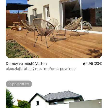
Domov ve městě Verton
Průměrné hodno
4,96 (234)
okouzlující útulný mezi mořem a pevninou
Superhostitel
Superhostitel