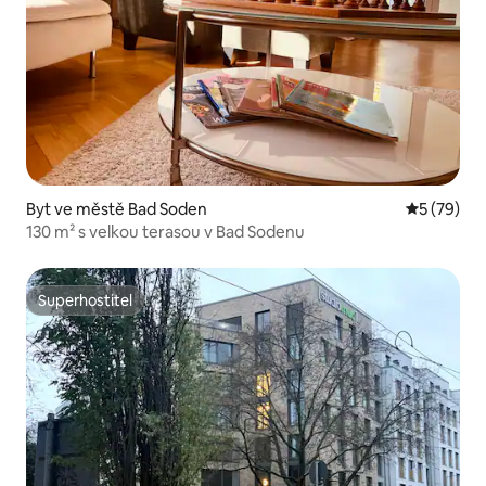
Byt ve městě Bad Soden
Průměrné 
5 (79)
130 m² s velkou terasou v Bad Sodenu
Superhostitel
Superhostitel