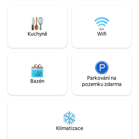
10 minut do Zeilu, 15 minut do Frankfurtu
Soukromý dvůr/z
Hbf, 16 minut do Domu, 22 minut do
s uzamykatelnou b
Messe Frankfurt, 22 minut do Arény,
Wi-Fi a všechny st
29 minut na mezinárodní letiště
Velký jídelní stůl
Frankfurt.
Kuchyně
Wifi
Parkování na
Bazén
pozemku zdarma
Klimatizace