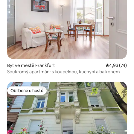
Byt ve městě Frankfurt
Průměrné hod
4,93 (74)
Soukromý apartmán: s koupelnou, kuchyní a balkonem
Oblíbené u hostů
Oblíbené u hostů