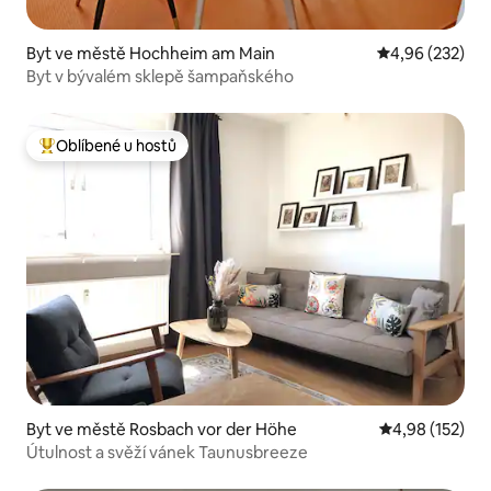
Byt ve městě Hochheim am Main
Průměrné hodno
4,96 (232)
Byt v bývalém sklepě šampaňského
Oblíbené u hostů
Nejlepší v kategorii Oblíbené u hostů
Byt ve městě Rosbach vor der Höhe
Průměrné hodn
4,98 (152)
Útulnost a svěží vánek Taunusbreeze