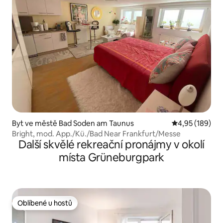
Byt ve městě Bad Soden am Taunus
Průměrné hodn
4,95 (189)
Bright, mod. App./Kü./Bad Near Frankfurt/Messe
Další skvělé rekreační pronájmy v okolí
místa Grüneburgpark
Oblíbené u hostů
Oblíbené u hostů