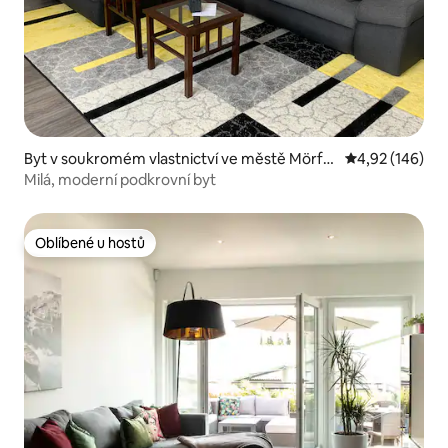
Byt v soukromém vlastnictví ve městě Mörfel
Průměrné hodn
4,92 (146)
den-Walldorf
Milá, moderní podkrovní byt
Oblíbené u hostů
Oblíbené u hostů