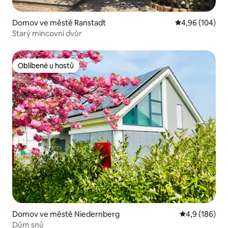
Domov ve městě Ranstadt
Průměrné hodno
4,96 (104)
Starý mincovní dvůr
Oblíbené u hostů
Oblíbené u hostů
Domov ve městě Niedernberg
Průměrné hod
4,9 (186)
Dům snů