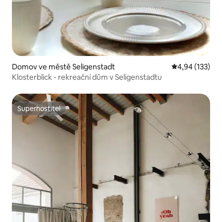
Domov ve městě Seligenstadt
Průměrné hodn
4,94 (133)
Klosterblick - rekreační dům v Seligenstadtu
Superhostitel
Superhostitel