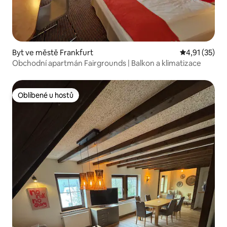
Byt ve městě Frankfurt
Průměrné hod
4,91 (35)
Obchodní apartmán Fairgrounds | Balkon a klimatizace
Oblíbené u hostů
Oblíbené u hostů