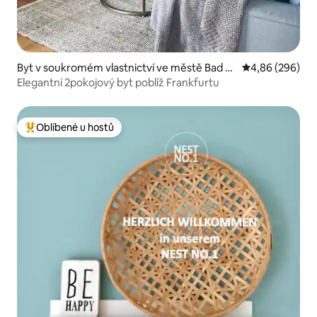
Byt v soukromém vlastnictví ve městě Bad Vil
Průměrné hodno
4,86 (296)
bel
Elegantní 2pokojový byt poblíž Frankfurtu
Oblíbené u hostů
Nejlepší v kategorii Oblíbené u hostů