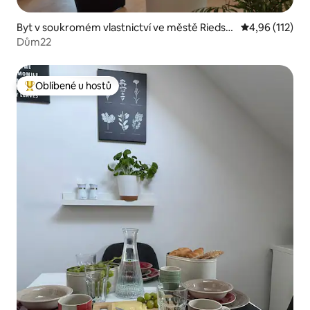
Byt v soukromém vlastnictví ve městě Riedsta
Průměrné hodn
4,96 (112)
dt
Dům22
Oblíbené u hostů
Nejlepší v kategorii Oblíbené u hostů