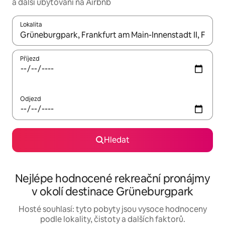
a další ubytování na Airbnb
Lokalita
Až budou výsledky k dispozici, můžeš si je procházet pomocí š
Příjezd
Odjezd
Hledat
Nejlépe hodnocené rekreační pronájmy
v okolí destinace Grüneburgpark
Hosté souhlasí: tyto pobyty jsou vysoce hodnoceny
podle lokality, čistoty a dalších faktorů.