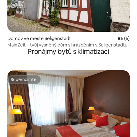
Domov ve městě Seligenstadt
Průměrné
5 (5)
MainZeit – tvůj vysněný dům s hrázděním v Seligenstadtu
Pronájmy bytů s klimatizací
Superhostitel
Superhostitel