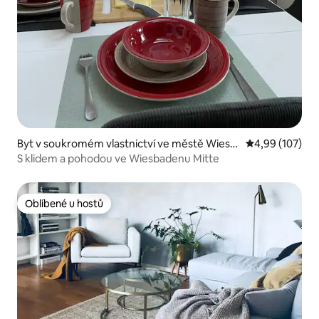
Byt v soukromém vlastnictví ve městě Wiesb
Průměrné hodn
4,99 (107)
aden
S klidem a pohodou ve Wiesbadenu Mitte
Oblíbené u hostů
Oblíbené u hostů