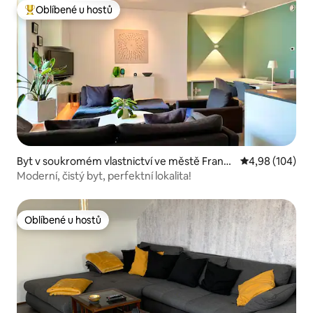
Oblíbené u hostů
Nejlepší v kategorii Oblíbené u hostů
Byt v soukromém vlastnictví ve městě Frankf
Průměrné hodno
4,98 (104)
urt
Moderní, čistý byt, perfektní lokalita!
Oblíbené u hostů
Oblíbené u hostů