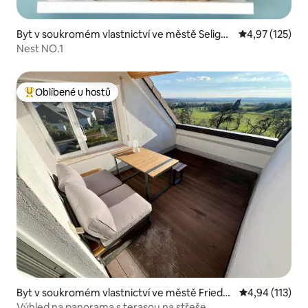
Byt v soukromém vlastnictví ve městě Seligen
Průměrné hodn
4,97 (125)
stadt
Nest NO.1
Oblíbené u hostů
Nejlepší v kategorii Oblíbené u hostů
Byt v soukromém vlastnictví ve městě Friedri
Průměrné hodn
4,94 (113)
chsdorf
Výhled na panorama s terasou na střeše