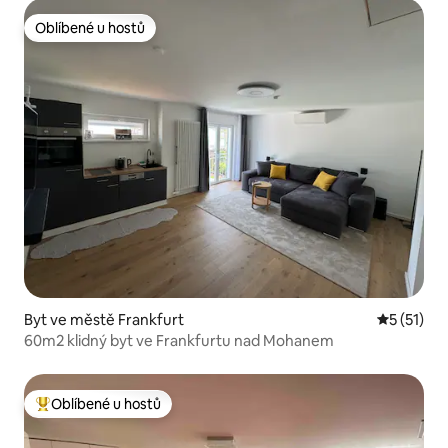
Oblíbené u hostů
Oblíbené u hostů
Byt ve městě Frankfurt
Průměrné 
5 (51)
60m2 klidný byt ve Frankfurtu nad Mohanem
Oblíbené u hostů
Nejlepší v kategorii Oblíbené u hostů