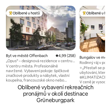
Oblíbené u hostů
Oblíbené u hos
Nejlepší v kategorii Oblíbené u hostů
Nejlepší v kategor
Byt ve městě Offenbach
Průměrné hodnocení 4,99 z 5, 2
4,99 (258)
Bungalov ve měst
„Opus“ – designová rezidence v centru
ach
Rodinný ráj v podk
města – palác
V centru města. Profesionálně
zahradou
⭐️„Přestaň se posou
navržené. Vybavení pokoje: špičkové
ubytování, které h
značkové produkty a nábytek, vlastní
❄️KLIMATIZACE ve 
koupelna, francouzské okno nebo
V ceně je vysoce kv
balkon, elektronická závora, ventilační
Oblíbené vybavení rekreačních
a ručníky ✔️Pračka
systém, centrální klimatizace, podlahové
Bezplatné parková
pronájmů v okolí destinace
vytápění a 7zónová matrace s
Velká kuchyň s os
pružinovým boxem velikosti king-size.
Grüneburgpark
židlemi ✔️ Skvělé p
Doprava: linky SBahn S1, S2, S8 a S9 do
dětský ráj ✔️Rychl
centra Frankfurtu každých 5 minut.
s Frankfurtem / v