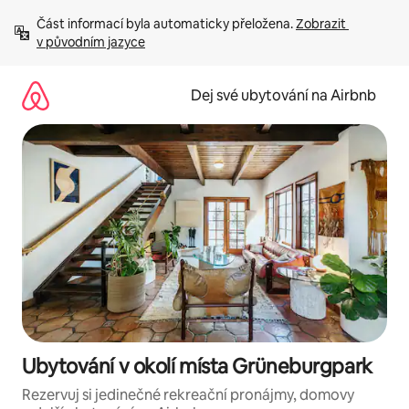
Přeskočit
Část informací byla automaticky přeložena. 
Zobrazit 
na
v původním jazyce
obsah
Dej své ubytování na Airbnb
Ubytování v okolí místa Grüneburgpark
Rezervuj si jedinečné rekreační pronájmy, domovy