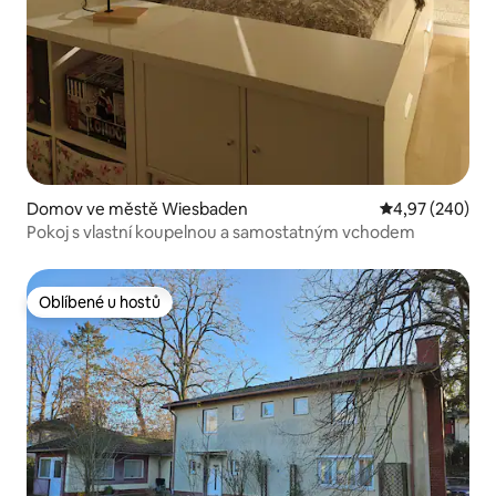
Domov ve městě Wiesbaden
Průměrné hodno
4,97 (240)
Pokoj s vlastní koupelnou a samostatným vchodem
Oblíbené u hostů
Oblíbené u hostů