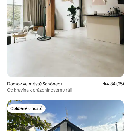
Domov ve městě Schöneck
Průměrné hod
4,84 (25)
Od kravína k prázdninovému ráji
Oblíbené u hostů
Oblíbené u hostů