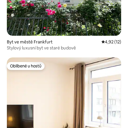
Byt ve městě Frankfurt
Průměrné hod
4,92 (12)
Stylový luxusní byt ve staré budově
Oblíbené u hostů
Oblíbené u hostů