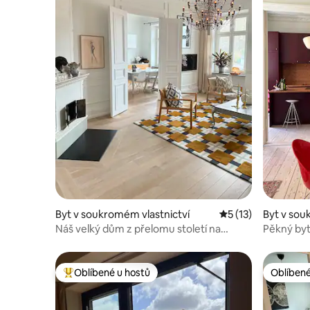
Byt v soukromém vlastnictví
Průměrné hodnocen
5 (13)
Byt v sou
Náš velký dům z přelomu století na
Pěkný byt
nejlepší adrese v okolí!
Götebor
Oblíbené u hostů
Oblíbené
Nejlepší v kategorii Oblíbené u hostů
Oblíbené