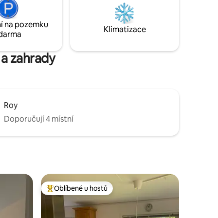
. Centrum
Pračka/sušička • Ložní prádlo/ručníky •
 km. Na
Matrace z paměťové pěny • 2 kola v létě •
í na pozemku
 jízdy.
2 lehátka • Krb • Venkovní sprcha
Klimatizace
darma
s ohřevem na slunce
 a zahrady
Roy
Doporučují 4 místní
Oblíbené u hostů
Nejlepší v kategorii Oblíbené u hostů