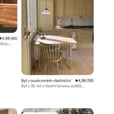
Průměrné hodnocení 4,98 z 5, 46 hodnocení
4,98 (46)
elkou
Byt v soukromém vlastnictví
Průměrné hodnocení 4
4,98 (59)
Byt z 30. let s vlastní terasou poblíž
Lisebergu