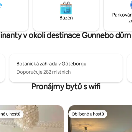
se spoustou stezek, včetně
který zastavuje 5 minut odtud
eden, pro pěší turistiku, běh a
města Mölnlycke je vzdáleno 5
Parkován
orských kolech. Letiště: 8 minut
letiště Landvetter je to 23 minut
Bazén
z
řiště Chalmers: 5 minut
Srdečné přivítání!
inanty v okolí destinace Gunnebo dům
Botanická zahrada v Göteborgu
Doporučuje 282 místních
Pronájmy bytů s wifi
ené u hostů
Oblíbené u hostů
 v kategorii Oblíbené u hostů
Oblíbené u hostů