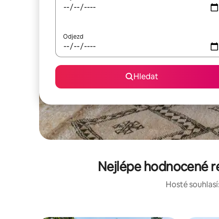
Odjezd
Hledat
Nejlépe hodnocené r
Hosté souhlasí: