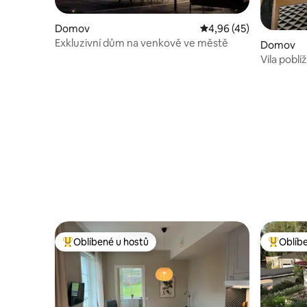
Domov
Průměrné hodnocení 4
4,96 (45)
Exkluzivní dům na venkově ve městě
Domov
Vila pobl
Oblíbené u hostů
Oblíb
Nejlepší v kategorii Oblíbené u hostů
Nejlepší