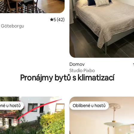
,96 z 5, 45 hodnocení
Průměrné hodnocení 5 z 5, 42 hodnocen
5 (42)
íž Göteborgu
Domov
Studio Pixbo
Pronájmy bytů s klimatizací
ené u hostů
Oblíbené u hostů
 v kategorii Oblíbené u hostů
Oblíbené u hostů