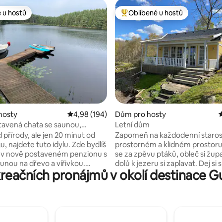
 u hostů
Oblíbené u hostů
 u hostů
Nejlepší v kategorii Oblíbené u 
98 z 5, 181 hodnocení
hosty
Průměrné hodnocení 4,98 z 5, 194 hodnocení
4,98 (194)
Dům pro hosty
avená chata se saunou,
Letní dům
 a soukromým molem
 přírody, ale jen 20 minut od
Zapomeň na každodenní staros
, najdete tuto idylu. Zde bydlíš
prostorném a klidném prostor
 v nově postaveném penzionu s
se za zpěvu ptáků, obleč si župa
unou na dřevo a vířivkou.
dolů k jezeru si zaplavat. Dej si 
kreačních pronájmů v okolí destinace 
ého domu je velká terasa. Dole
verandě a naplánuj si malebnou
 cesta (50 m) k soukromému
nebo výlet naší kánoí. Je tu spo
 si můžeš ráno zaplavat. Vydej
kolem kterých se můžeš proch
hlídku veslařského člunu a zkus
v nich rybařit. Pokud je tady příli
 nebo si půjč naše dvě SUP. V
Göteborg je vzdálen jen 20 minu
ední blízkosti se nachází
autem, nebo můžeš jet autob