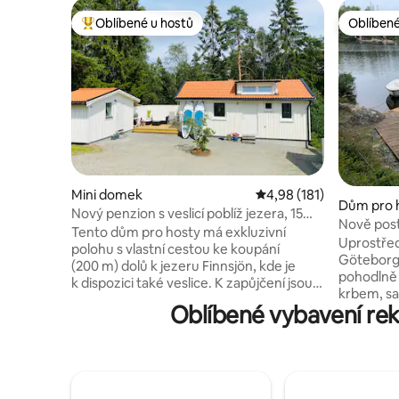
Oblíbené u hostů
Oblíbené
Nejlepší v kategorii Oblíbené u hostů
Oblíbené
Mini domek
Průměrné hodnocení 4,
4,98 (181)
Dům pro 
Nový penzion s veslicí poblíž jezera, 15
Nově post
minut od Göteborgu
Tento dům pro hosty má exkluzivní
vířivkou
Uprostřed
polohu s vlastní cestou ke koupání
Göteborgu
(200 m) dolů k jezeru Finnsjön, kde je
pohodlně
k dispozici také veslice. K zapůjčení jsou
krbem, sa
SUP boardy. Najdete zde krásná místa ke
Oblíbené vybavení re
Kolem cel
koupání, běžecké stezky, stezky
je útulná
s elektrickým osvětlením, venkovní
molu, kde
posilovnu, cyklostezky a turistické
se na pro
stezky, ideální pro milovníky přírody! Jen
své štěstí
15 minut autem do centra Göteborgu.
bezprostř