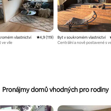
kromém vlastnictví
Průměrné hodnocení 4,9 z 5, 119 hodnocení
4,9 (119)
Byt v soukromém vlastnictví
 ve vile
Centrální a nově postavené s v
terasou
,96 z 5, 45 hodnocení
Pronájmy domů vhodných pro rodiny