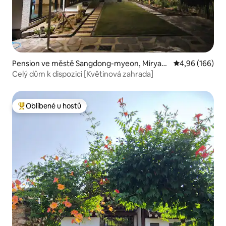
Pension ve městě Sangdong-myeon, Miryan
Průměrné hodno
4,96 (166)
g-si
Celý dům k dispozici [Květinová zahrada]
Oblíbené u hostů
Nejlepší v kategorii Oblíbené u hostů