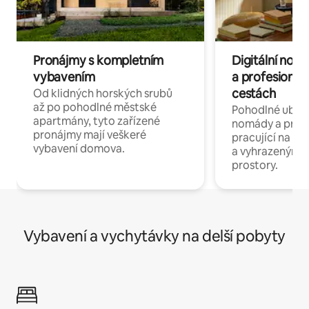
Pronájmy s kompletním
Digitální nom
vybavením
a profesionál
cestách
Od klidných horských srubů
až po pohodlné městské
Pohodlné ubyto
apartmány, tyto zařízené
nomády a profe
pronájmy mají veškeré
pracující na dál
vybavení domova.
a vyhrazenými 
prostory.
Vybavení a vychytávky na delší pobyty