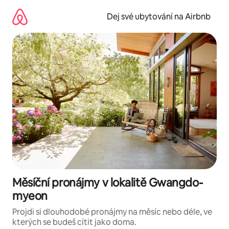
Přeskočit
na
Dej své ubytování na Airbnb
obsah
Měsíční pronájmy v lokalitě Gwangdo-
myeon
Projdi si dlouhodobé pronájmy na měsíc nebo déle, ve
kterých se budeš cítit jako doma.