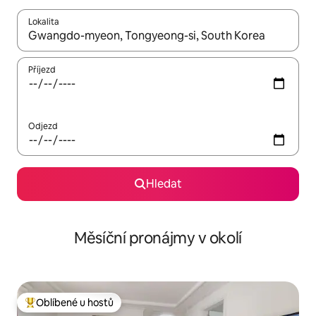
Lokalita
Až budou výsledky k dispozici, můžeš si je procházet pomocí š
Příjezd
Odjezd
Hledat
Měsíční pronájmy v okolí
Oblíbené u hostů
Nejlepší v kategorii Oblíbené u hostů