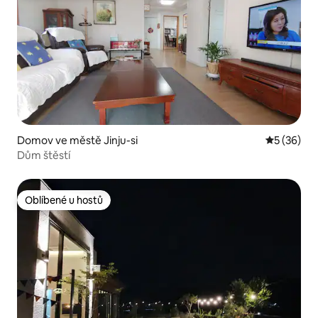
Domov ve městě Jinju-si
Průměrné 
5 (36)
Dům štěstí
Oblíbené u hostů
Oblíbené u hostů