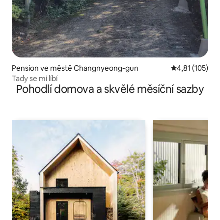
Pension ve městě Changnyeong-gun
Průměrné hodn
4,81 (105)
Tady se mi líbí
Pohodlí domova a skvělé měsíční sazby