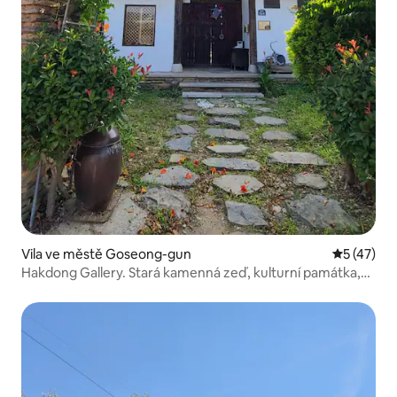
Vila ve městě Goseong-gun
Průměrné 
5 (47)
Hakdong Gallery. Stará kamenná zeď, kulturní památka,
velký samostatný dům hanok v zahradě o rozloze 3 300
m². Moderní a čistý interiér