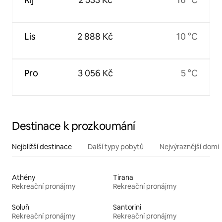
Lis
2 888 Kč
10 °C
Pro
3 056 Kč
5 °C
Destinace k prozkoumání
Nejbližší destinace
Další typy pobytů
Nejvýraznější domin
Athény
Tirana
Rekreační pronájmy
Rekreační pronájmy
Soluň
Santorini
Rekreační pronájmy
Rekreační pronájmy