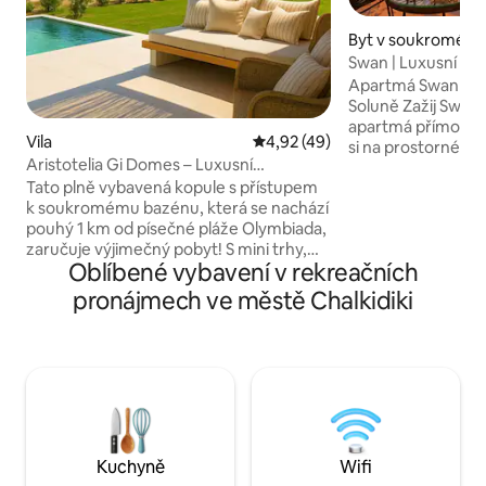
Byt v soukromém v
Swan | Luxusní ub
s velkým balkone
Apartmá Swan – st
Soluně Zažij Swan,
apartmá přímo v 
Vila
Průměrné hodnocení 4,92 z 5,
4,92 (49)
si na prostorném b
Aristotelia Gi Domes – Luxusní
s krásným výhlede
soukromyslné ubytování s bazénem
Tato plně vybavená kopule s přístupem
ideální na ranní k
k soukromému bazénu, která se nachází
Jen 4 minuty od m
pouhý 1 km od písečné pláže Olymbiada,
kaváren, restaura
zaručuje výjimečný pobyt! S mini trhy,
života. Apartmá na
Oblíbené vybavení v rekreačních
restauracemi, plážovými bary,
vybavenou kuchyn
kavárnami a tavernami v okruhu 100
TV, prémiové ložní
pronájmech ve městě Chalkidiki
metrů je pohodlí na dosah ruky. Odpočiň
moderní design, j
si a ponoř se do krásy Chalkidiki. Ať už se
pohodlný a nezap
opaluješ, vychutnáváš si místní kuchyni
nebo odpočíváš v apartmá, užij si
perfektní rovnováhu volného času a
pohodlí. Bezplatné wifi a soukromé
parkoviště jsou k dispozici na místě!
Nenech si to ujít!
Kuchyně
Wifi