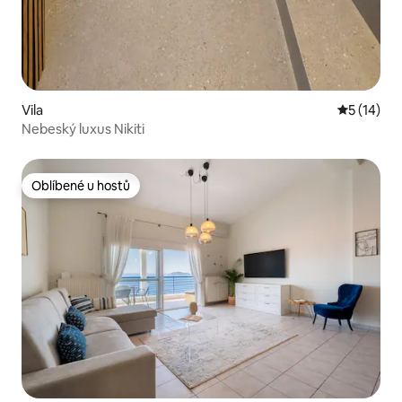
Vila
Průměrné 
5 (14)
Nebeský luxus Nikiti
Oblíbené u hostů
Oblíbené u hostů