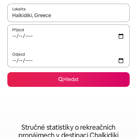
Lokalita
Až budou výsledky k dispozici, můžeš si je procházet pomocí š
Příjezd
Odjezd
Hledat
Stručné statistiky o rekreačních
pronájmech v destinaci Chalkidiki