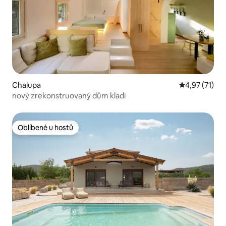
Chalupa
Průměrné hod
4,97 (71)
nový zrekonstruovaný dům kladi
Oblíbené u hostů
Oblíbené u hostů