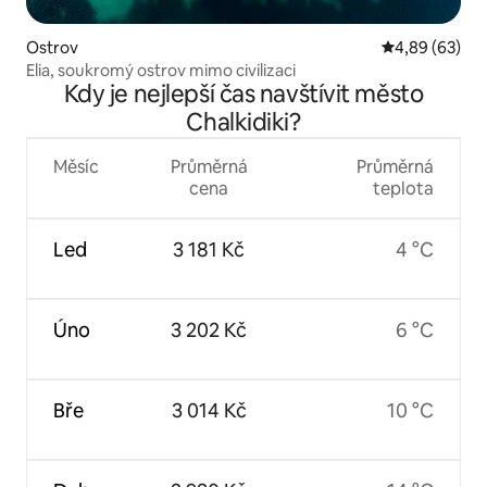
Ostrov
Průměrné hodn
4,89 (63)
Elia, soukromý ostrov mimo civilizaci
Kdy je nejlepší čas navštívit město
Chalkidiki?
Měsíc
Průměrná
Průměrná
cena
teplota
Led
3 181 Kč
4 °C
Úno
3 202 Kč
6 °C
Bře
3 014 Kč
10 °C