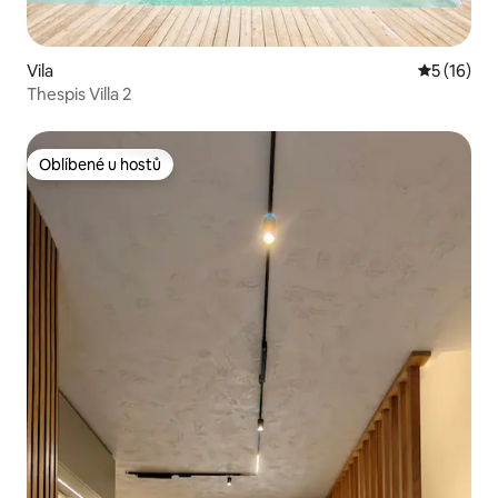
Vila
Průměrné 
5 (16)
Thespis Villa 2
Oblíbené u hostů
Oblíbené u hostů