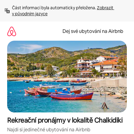
Přeskočit
Část informací byla automaticky přeložena. 
Zobrazit 
na
v původním jazyce
obsah
Dej své ubytování na Airbnb
Rekreační pronájmy v lokalitě Chalkidiki
Najdi si jedinečné ubytování na Airbnb