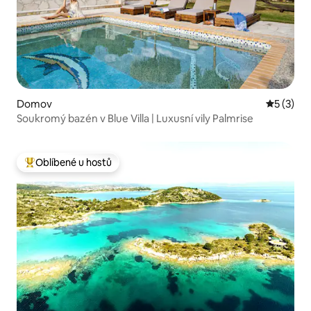
Domov
Průměrné
5 (3)
Soukromý bazén v Blue Villa | Luxusní vily Palmrise
Oblíbené u hostů
Nejlepší v kategorii Oblíbené u hostů