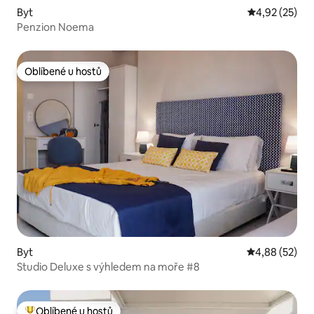
Byt
Průměrné hod
4,92 (25)
Penzion Noema
Oblíbené u hostů
Oblíbené u hostů
Byt
Průměrné hod
4,88 (52)
Studio Deluxe s výhledem na moře #8
Oblíbené u hostů