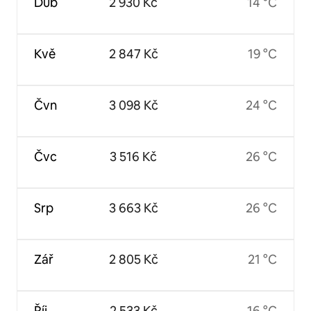
Dub
2 930 Kč
14 °C
Kvě
2 847 Kč
19 °C
Čvn
3 098 Kč
24 °C
Čvc
3 516 Kč
26 °C
Srp
3 663 Kč
26 °C
Zář
2 805 Kč
21 °C
Říj
2 533 Kč
16 °C