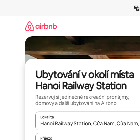
Přeskočit
na
obsah
Ubytování v okolí místa
Hanoi Railway Station
Rezervuj si jedinečné rekreační pronájmy,
domovy a další ubytování na Airbnb
Lokalita
Až budou výsledky k dispozici, můžeš si je proch
Příjezd