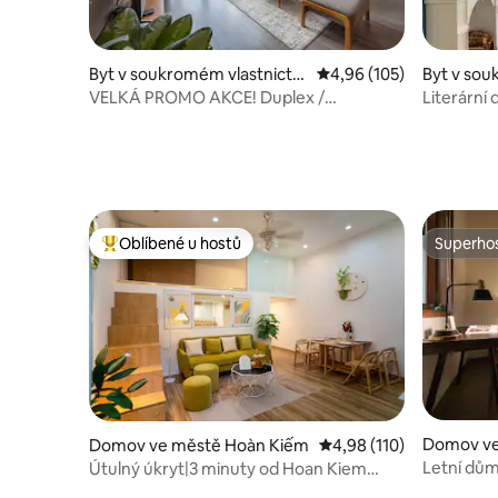
Byt v soukromém vlastnictví
Průměrné hodnocení 4,9
4,96 (105)
Byt v sou
ve městě Tây Hồ
ve městě
VELKÁ PROMO AKCE! Duplex /
Literární
PentStudio / Tub / Netflix
poblíž St
Oblíbené u hostů
Superhos
Nejlepší v kategorii Oblíbené u hostů
Superhos
Domov ve
Domov ve městě Hoàn Kiếm
Průměrné hodnocení 4,
4,98 (110)
Letní dům
Útulný úkryt|3 minuty od Hoan Kiem
Lake|Nově zařízené