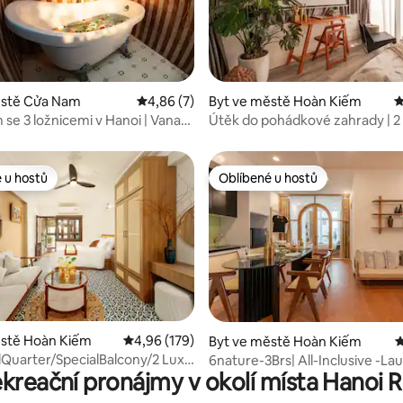
ěstě Cửa Nam
Průměrné hodnocení 4,86 z 5, 7 hodnocení
4,86 (7)
Byt ve městě Hoàn Kiếm
P
96 z 5, 27 hodnocení
 se 3 ložnicemi v Hanoi | Vana
Útěk do pohádkové zahrady | 2 
ivot
Kino • Útulný balkon
 u hostů
Oblíbené u hostů
 u hostů
Oblíbené u hostů
,94 z 5, 17 hodnocení
ěstě Hoàn Kiếm
Průměrné hodnocení 4,96 z 5, 179 hodnocení
4,96 (179)
Byt ve městě Hoàn Kiếm
P
Quarter/SpecialBalcony/2 Lux
6nature-3Brs| All-Inclusive -La
rekreační pronájmy v okolí místa Hanoi R
ome
Stará čtvrť