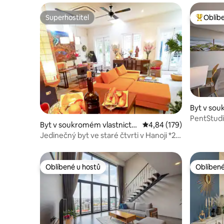
Superhostitel
Oblíb
Superhostitel
Nejlepší
Byt v sou
ve městě
PentStudi
Byt v soukromém vlastnictví
Průměrné hodnocení 4,8
4,84 (179)
Ascott
ve městě Hoàn Kiếm
Jedinečný byt ve staré čtvrti v Hanoji *2
pokoje*2 balkony*2 koupelny*
Oblíbené u hostů
Oblíbené
Oblíbené u hostů
Oblíbené