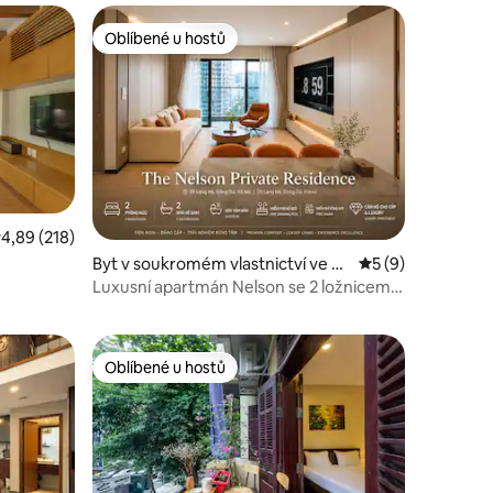
Oblíbené u hostů
Oblíbené u hostů
í
růměrné hodnocení 4,89 z 5, 218 hodnocení
4,89 (218)
Byt v soukromém vlastnictví ve m
Průměrné hodnoce
5 (9)
ěstě O Cho Dua
Luxusní apartmán Nelson se 2 ložnicemi,
posilovnou a bezplatným nekonečným
bazénem
Oblíbené u hostů
Oblíbené u hostů