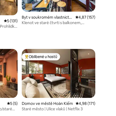
Byt v soukromém vlastnictví
Průměrné hodnocení 4,
4,87 (157)
Průměrné hodnocení 5 z 5, 131 hodnocení
5 (131)
ve městě Ba Đình
Klenot ve staré čtvrti s balkonem,
| Prohlídky
výhledem do ulice a výtahem
Oblíbené u hostů
Nejlepší v kategorii Oblíbené u hostů
Průměrné hodnocení 5 z 5, 5 hodnocení
5 (5)
Domov ve městě Hoàn Kiếm
Průměrné hodnocení 4,
4,98 (171)
o/staré
Staré město | Ulice vlaků | Netflix 3