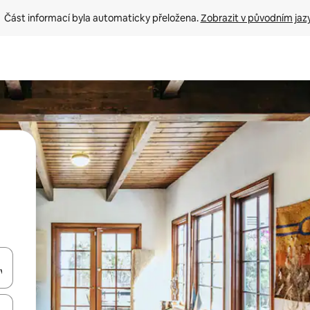
Část informací byla automaticky přeložena. 
Zobrazit v původním jaz
ázet pomocí šipek nahoru a dolů, dotykem nebo přejetím prstem.