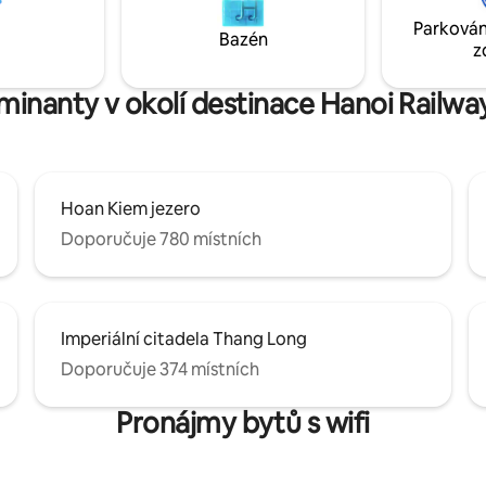
ky na noční trh - Restaurace,
věznice Hoa Lo 5 minut na místní
Parkován
várna v okolí - SIM karta na
vlakovou ulici 15 minut k jezer
Bazén
z
Kiem
minanty v okolí destinace Hanoi Railwa
Hoan Kiem jezero
Doporučuje 780 místních
Imperiální citadela Thang Long
Doporučuje 374 místních
Pronájmy bytů s wifi