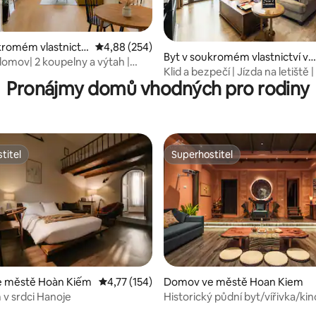
6 z 5, 105 hodnocení
kromém vlastnictví
Průměrné hodnocení 4,88 z 5, 254 hodnocení
4,88 (254)
Byt v soukromém vlastnictví ve
 Hoàn Kiếm
 domov| 2 koupelny a výtah |
městě Tây Hồ
Klid a bezpečí | Jízda na letiště 
arého Města
Pronájmy domů vhodných pro rodiny
a služby
titel
Superhostitel
titel
Superhostitel
 městě Hoàn Kiếm
Průměrné hodnocení 4,77 z 5, 154 hodnocení
4,77 (154)
Domov ve městě Hoan Kiem
98 z 5, 110 hodnocení
 v srdci Hanoje
Historický půdní byt/vířivka/kin
město/pračka zdarma