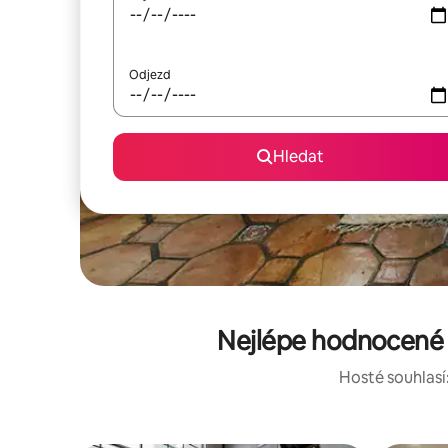
Odjezd
Hledat
Nejlépe hodnocené r
Hosté souhlasí: