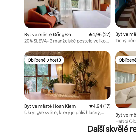
Byt ve m
Byt ve městě Đống Đa
Průměrné hodnocení 4,
4,96 (27)
Tichý dům
20% SLEVA• 2 manželské postele velikosti
a místní ž
Queen • Výtah • poblíž Staré čtvrti QC4
Oblíbené u hostů
Oblíbené
Oblíbené u hostů
Oblíbené
Byt ve městě Hoan Kiem
Průměrné hodnocení 4
4,94 (17)
Úkryt „Ve světě, který je příliš hlučný,
Byt ve m
sdílíme ticho“.
HaNoi Old
Další skvělé 
Br/ZeitH