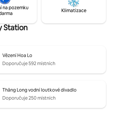
a stabilní LAN (💕 naši digitální nomádi) 🌿
í na pozemku
u Hoan
klidná čtvrť přímo v SRDCI Hanoje.
Klimatizace
darma
4. patro, musíš jít po schodech
y Station
Vězení Hoa Lo
Doporučuje 592 místních
Thăng Long vodní loutkové divadlo
Doporučuje 250 místních