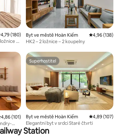
růměrné hodnocení 4,79 z 5, 180 hodnocení
4,79 (180)
Byt ve městě Hoàn Kiếm
Průměrné hodnocení 4,
4,96 (138)
ložnice •
HK2 – 2 ložnice – 2 koupelny
Superhostitel
Superhostitel
Byt ve městě Hoàn Kiếm
Průměrné hodnocení 4,
4,89 (107)
růměrné hodnocení 4,86 z 5, 101 hodnocení
4,86 (101)
Elegantní byt v srdci Staré čtvrti
undry-
ailway Station