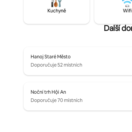
autobus na letiště – Klidné a bezpečné
minut pěš
sousedství – Seznam bezplatných jídel
banka a ka
Kuchyně
Wifi
a doporučení prohlídky – Vyzvednutí na
prodej
letišti (za poplatek) - SIM karta na prodej
Další do
Hanoj Staré Město
Doporučuje 52 místních
Noční trh Hội An
Doporučuje 70 místních