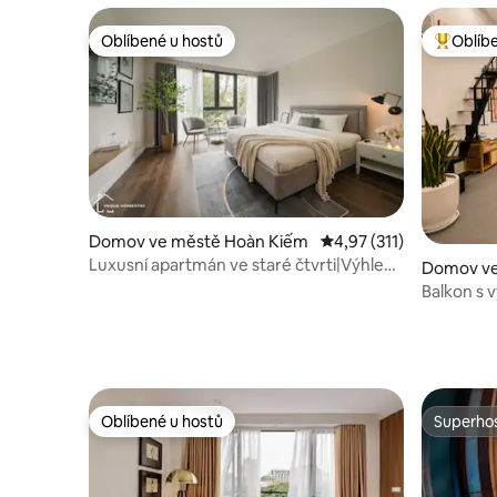
Oblíbené u hostů
Oblíb
Oblíbené u hostů
Nejlepší
Domov ve městě Hoàn Kiếm
Průměrné hodnocení 4,
4,97 (311)
Luxusní apartmán ve staré čtvrti|Výhled
Domov ve
na vlakové koleje| Výtah 4
Balkon s 
3 lůžka | 
Oblíbené u hostů
Superhos
Oblíbené u hostů
Superhos