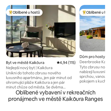
Oblíbené u hostů
Oblíbené u hos
Nejlepší v kategorii Oblíbené u hostů
Nejlepší v kategor
Dům pro hosty ve
ikoura Flat
Deerbrooke Kaikō
Byt ve městě Kaikōura
Průměrné hodnocení 4,94 z 5, 
4,94 (115)
1
Tyto zbrusu nové c
Nejlepší nový byt | Kaikōura
nabízejí luxusní by
Unikni do tohoto zbrusu nového
sprchou, vanou a
luxusního apartmánu, jen pár minut od
pokojem s kuchyň
ohromující pláže Kaikōura a jen pár
mají manželské po
minut chůze od města. Se dvěma
televizi s kanály S
Oblíbené vybavení v rekreačních
ložnicemi s manželskou postelí King,
spoustu parkovací
luxusním ložním prádlem a v případě
pronájmech ve městě Kaikōura Ranges
a vlastní prádelnu.
potřeby rozkládací pohovkou s
dálnici číslo jedna 
manželskou postelí Queen. Nahoře
města Kaikoura. O
objev soukromý balkon s úchvatným