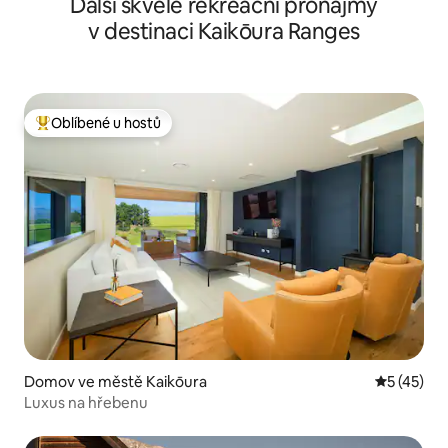
Další skvělé rekreační pronájmy
v destinaci Kaikōura Ranges
Oblíbené u hostů
Nejlepší v kategorii Oblíbené u hostů
Domov ve městě Kaikōura
Průměrné 
5 (45)
Luxus na hřebenu