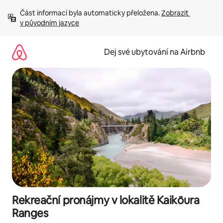
Přeskočit
Část informací byla automaticky přeložena. 
Zobrazit 
na
v původním jazyce
obsah
Dej své ubytování na Airbnb
Rekreační pronájmy v lokalitě Kaikōura
Ranges