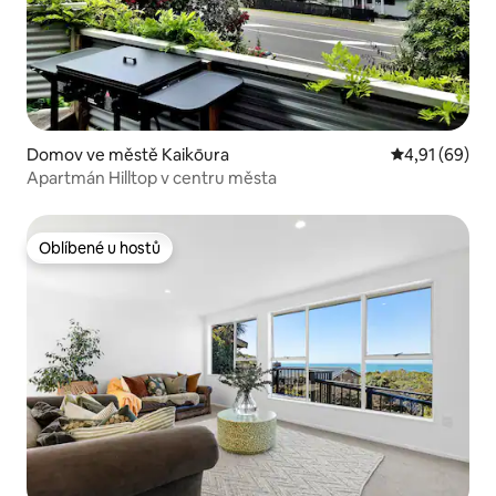
Domov ve městě Kaikōura
Průměrné hod
4,91 (69)
Apartmán Hilltop v centru města
Oblíbené u hostů
Oblíbené u hostů