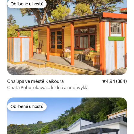
Oblíbené u hostů
Oblíbené u hostů
Chalupa ve městě Kaikōura
Průměrné hodno
4,94 (384)
Chata Pohutukawa... klidná a neobvyklá
Oblíbené u hostů
Oblíbené u hostů