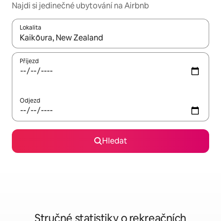
Najdi si jedinečné ubytování na Airbnb
Lokalita
Až budou výsledky k dispozici, můžeš si je procházet pomocí š
Příjezd
Odjezd
Hledat
Stručné statistiky o rekreačních