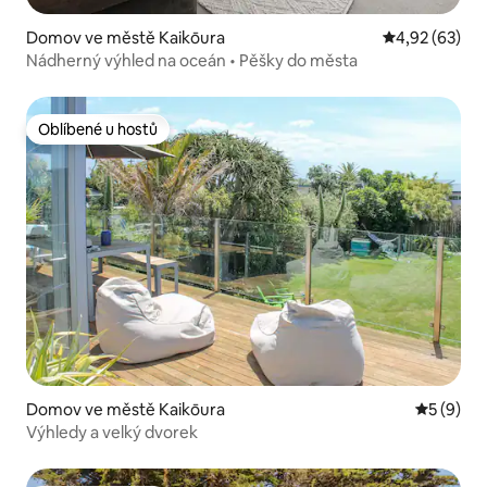
Domov ve městě Kaikōura
Průměrné hod
4,92 (63)
Nádherný výhled na oceán • Pěšky do města
Oblíbené u hostů
Oblíbené u hostů
Domov ve městě Kaikōura
Průměrné
5 (9)
Výhledy a velký dvorek