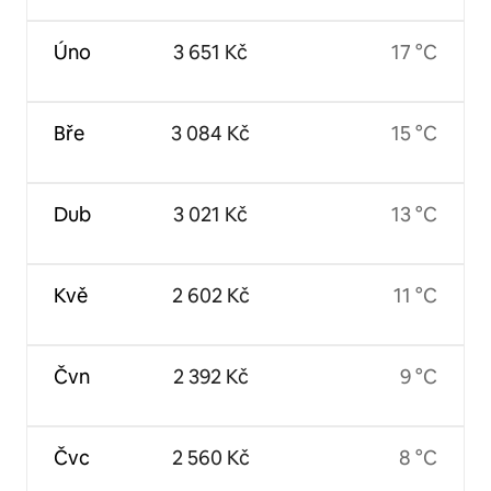
Úno
3 651 Kč
17 °C
Bře
3 084 Kč
15 °C
Dub
3 021 Kč
13 °C
Kvě
2 602 Kč
11 °C
Čvn
2 392 Kč
9 °C
Čvc
2 560 Kč
8 °C