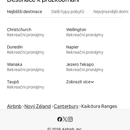
Nejbližší destinace
Další typy pobytů
Nejvýraznější domin
Christchurch
Wellington
Rekreační pronájmy
Rekreační pronájmy
Dunedin
Napier
Rekreační pronájmy
Rekreační pronájmy
Wanaka
Jezero Tekapo
Rekreační pronájmy
Rekreační pronájmy
Taupō
Zobrazit více
Rekreační pronájmy
Airbnb
Nový Zéland
Canterbury
Kaikōura Ranges
© 2026 Airbnb, Inc.