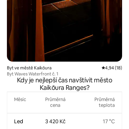
Byt ve městě Kaikōura
Průměrné hod
4,94 (18)
Byt Waves Waterfront č. 1
Kdy je nejlepší čas navštívit město
Kaikōura Ranges?
Měsíc
Průměrná
Průměrná
cena
teplota
Led
3 420 Kč
17 °C