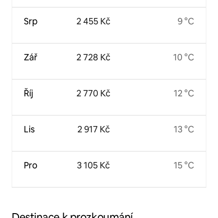
Srp
2 455 Kč
9 °C
Zář
2 728 Kč
10 °C
Říj
2 770 Kč
12 °C
Lis
2 917 Kč
13 °C
Pro
3 105 Kč
15 °C
Destinace k prozkoumání