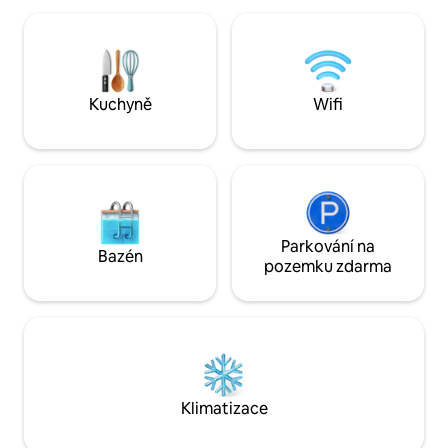
nabízí v krátké vz
výhledem na Seaward Kaikōura Ranges a
chat... pozorování 
pobřeží, plus plně vybavenou kuchyň,
delfíny, plavání s t
kávovar Nespresso a Wi-Fi, to je
pobřežní život v té nejlepší kvalitě.
Odpočiň si ve velkém stylu se vším, co
Kuchyně
Wifi
můžeš hodit kameny — tvůj vysněný
pobyt v Kaikōuře čeká.
Parkování na
Bazén
pozemku zdarma
Klimatizace