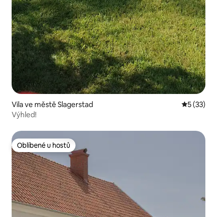
Vila ve městě Slagerstad
Průměrné 
5 (33)
Výhled!
Oblíbené u hostů
Oblíbené u hostů