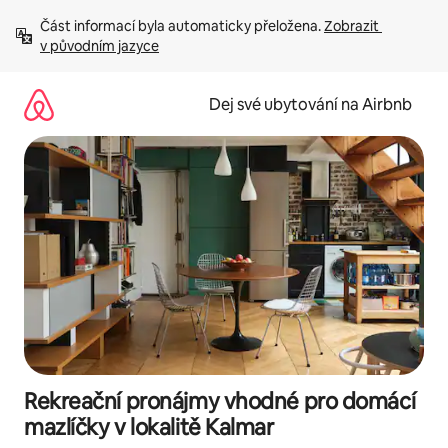
Přeskočit
Část informací byla automaticky přeložena. 
Zobrazit 
na
v původním jazyce
obsah
Dej své ubytování na Airbnb
Rekreační pronájmy vhodné pro domácí
mazlíčky v lokalitě Kalmar