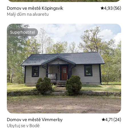
Domov ve městě Köpingsvik
Průměrné hod
4,93 (56)
Malý dům na alvaretu
Superhostitel
Superhostitel
Domov ve městě Vimmerby
Průměrné hod
4,71 (24)
Ubytuj se v Bodě