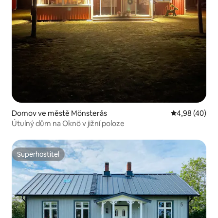
Domov ve městě Mönsterås
Průměrné hod
4,98 (40)
Útulný dům na Oknö v jižní poloze
Superhostitel
Superhostitel