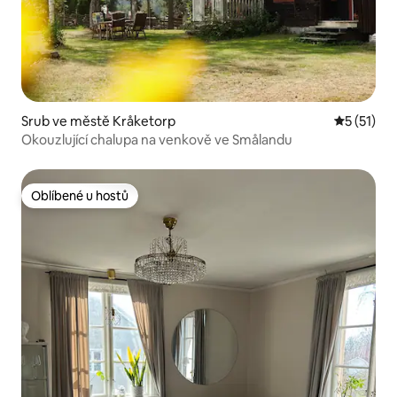
Srub ve městě Kråketorp
Průměrné 
5 (51)
Okouzlující chalupa na venkově ve Smålandu
Oblíbené u hostů
Oblíbené u hostů