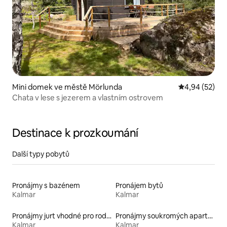
Mini domek ve městě Mörlunda
Průměrné hod
4,94 (52)
Chata v lese s jezerem a vlastním ostrovem
Destinace k prozkoumání
Další typy pobytů
Pronájmy s bazénem
Pronájem bytů
Kalmar
Kalmar
Pronájmy jurt vhodné pro rodiny s dětmi
Pronájmy soukromých apartmánů
Kalmar
Kalmar