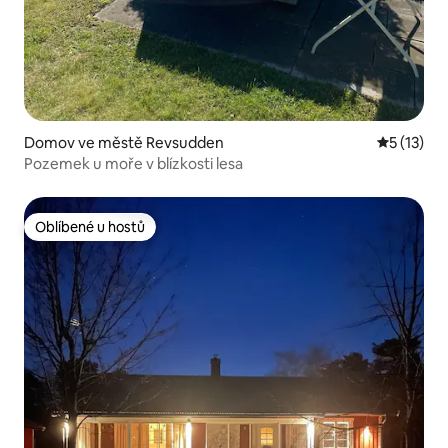
Domov ve městě Revsudden
Průměrné 
5 (13)
Pozemek u moře v blízkosti lesa
Oblíbené u hostů
Oblíbené u hostů