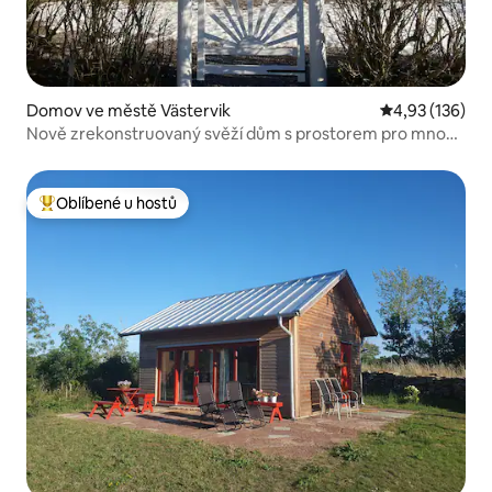
Domov ve městě Västervik
Průměrné hodn
4,93 (136)
Nově zrekonstruovaný svěží dům s prostorem pro mnoho
lidí.
Oblíbené u hostů
Nejlepší v kategorii Oblíbené u hostů