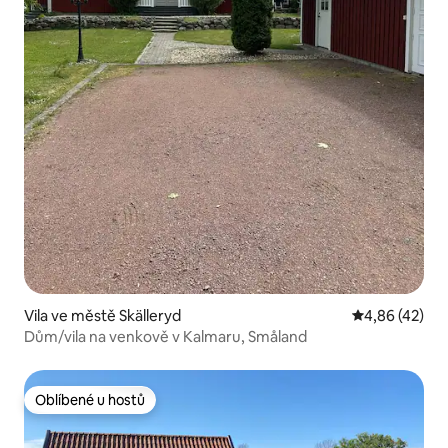
Vila ve městě Skälleryd
Průměrné hod
4,86 (42)
Dům/vila na venkově v Kalmaru, Småland
Oblíbené u hostů
Oblíbené u hostů