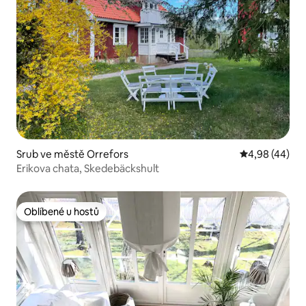
Srub ve městě Orrefors
Průměrné hod
4,98 (44)
Erikova chata, Skedebäckshult
Oblíbené u hostů
Oblíbené u hostů