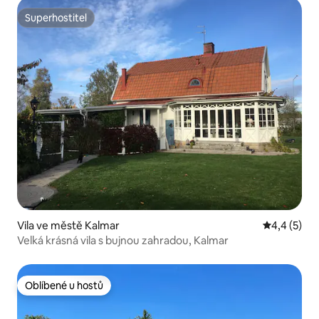
Superhostitel
Superhostitel
Vila ve městě Kalmar
Průměrné h
4,4 (5)
Velká krásná vila s bujnou zahradou, Kalmar
Oblíbené u hostů
Oblíbené u hostů