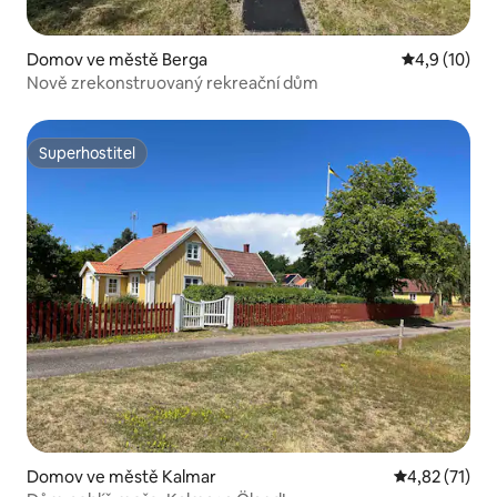
Domov ve městě Berga
Průměrné ho
4,9 (10)
Nově zrekonstruovaný rekreační dům
Superhostitel
Superhostitel
Domov ve městě Kalmar
Průměrné hod
4,82 (71)