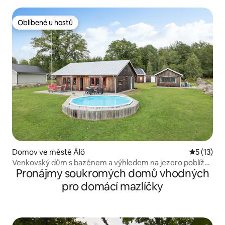
Oblíbené u hostů
Oblíbené u hostů
Domov ve městě Älö
Průměrné 
5 (13)
Venkovský dům s bazénem a výhledem na jezero poblíž
Pronájmy soukromých domů vhodných
Vimmerby
pro domácí mazlíčky