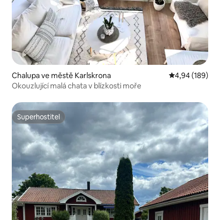
Chalupa ve městě Karlskrona
Průměrné hodno
4,94 (189)
Okouzlující malá chata v blízkosti moře
Superhostitel
Superhostitel