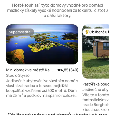
Hosté souhlasí: tyto domovy vhodné pro domácí
mazlíčky získaly vysoké hodnocení za lokalitu, čistotu
a další faktory.
Superhostitel
Oblíbené u hos
Superhostitel
Nejlepší v kategor
Mini domek ve městě Kalm
Průměrné hodnocení 4,85 z 5, 3
4,85 (340)
ar
Studio Styrsö
Jedinečné ubytování ve vlastním domě s
Pastýřská bouda v
vlastní zahradou a terasou,nejbližší
orgholm
Jedinečné ubytová
koupaliště vzdálené asi 500 metrů. Dům
Vítejte v tomto j
má 25 m ² a podkroví na spaní o rozloze
fantastickým výhl
10 m ². Jasné povrchy a dlážděná
hradu Borgholm. Zde budete bydlet v
koupelna s pračkou. Kuchyně s
klidu a soukromí s
indukčním sporákem, lednicí a
sousedem. Vychutn
mrazákem. Podlahové topení v celém