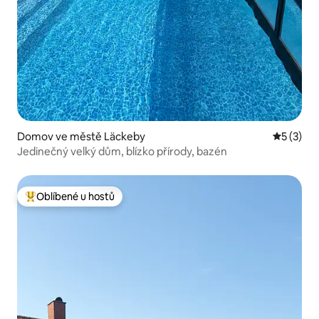
Domov ve městě Läckeby
Průměrné
5 (3)
Jedinečný velký dům, blízko přírody, bazén
Oblíbené u hostů
Nejlepší v kategorii Oblíbené u hostů