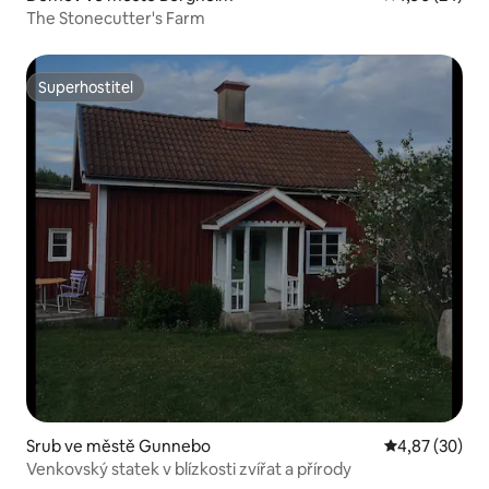
The Stonecutter's Farm
Superhostitel
Superhostitel
Srub ve městě Gunnebo
Průměrné hod
4,87 (30)
Venkovský statek v blízkosti zvířat a přírody