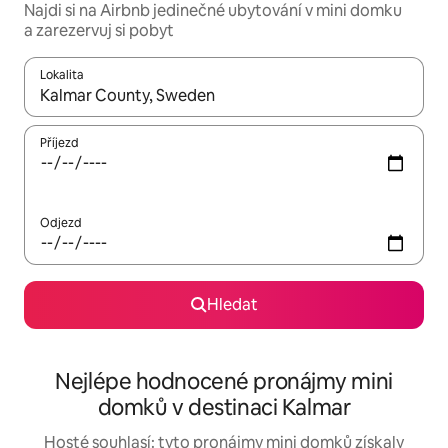
Najdi si na Airbnb jedinečné ubytování v mini domku
a zarezervuj si pobyt
Lokalita
Až budou výsledky k dispozici, můžeš si je procházet pomocí š
Příjezd
Odjezd
Hledat
Nejlépe hodnocené pronájmy mini
domků v destinaci Kalmar
Hosté souhlasí: tyto pronájmy mini domků získaly