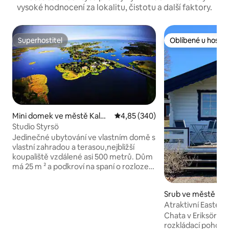
vysoké hodnocení za lokalitu, čistotu a další faktory.
Superhostitel
Oblíbené u hostů
Superhostitel
Oblíbené u hostů
Mini domek ve městě Kalm
Průměrné hodnocení 4,85 z 5, 3
4,85 (340)
ar
Studio Styrsö
Jedinečné ubytování ve vlastním domě s
vlastní zahradou a terasou,nejbližší
koupaliště vzdálené asi 500 metrů. Dům
má 25 m ² a podkroví na spaní o rozloze
10 m ². Jasné povrchy a dlážděná
koupelna s pračkou. Kuchyně s
Srub ve městě Mö
indukčním sporákem, lednicí a
Atraktivní Eastern 
mrazákem. Podlahové topení v celém
domě poskytuje hladké a dobré topení.
Chata v Eriksöre, 
www.instagram.com/studiostyrso
rozkládací pohovk