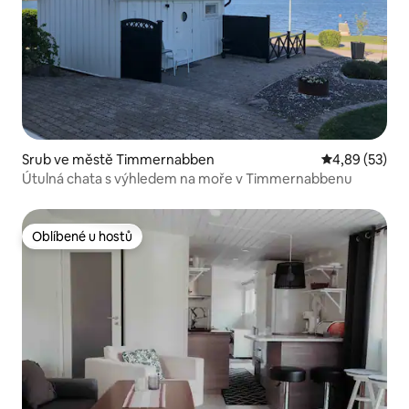
Srub ve městě Timmernabben
Průměrné hod
4,89 (53)
Útulná chata s výhledem na moře v Timmernabbenu
Oblíbené u hostů
Oblíbené u hostů