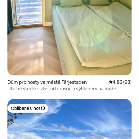
Dům pro hosty ve městě Färjestaden
Průměrné hodn
4,86 (93)
Útulné studio s vlastní terasou a výhledem na moře
Oblíbené u hostů
Oblíbené u hostů