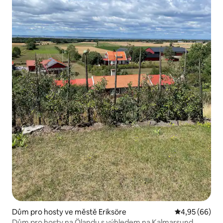
Dům pro hosty ve městě Eriksöre
Průměrné hodn
4,95 (66)
Dům pro hosty na Ölandu s výhledem na Kalmarsund