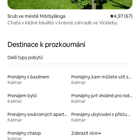
Srub ve městě Mörbylånga
Průměrné hod
4,97 (67)
Chata v klidné lokalitě v krásné zahradě ve Vickleby.
Destinace k prozkoumání
Další typy pobytů
Pronájmy s bazénem
Pronájmy, kam můžete vzít své domácí mazlíčky
Kalmar
Kalmar
Pronájem bytů
Pronájmy jurt vhodné pro rodiny s dětmi
Kalmar
Kalmar
Pronájmy soukromých apartmánů
Pronájmy ubytování s přístupem k jezeru
Kalmar
Kalmar
Pronájmy chalup
Zobrazit více
Kalmar