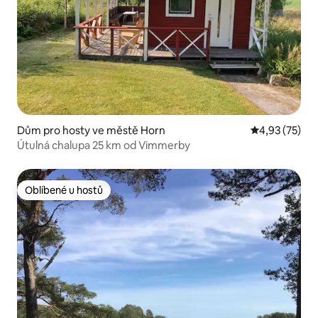
Dům pro hosty ve městě Horn
Průměrné hod
4,93 (75)
Útulná chalupa 25 km od Vimmerby
Oblíbené u hostů
Oblíbené u hostů