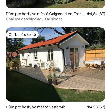
Dům pro hosty ve městě Galgamarken-Tross
Průměrné hodn
4,84 (87)
ö
Chalupa v archipelagu Karlskrona
Oblíbené u hostů
Oblíbené u hostů
Dům pro hosty ve městě Västervik
Průměrné hod
4,93 (67)