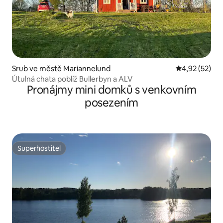
Srub ve městě Mariannelund
Průměrné hod
4,92 (52)
Útulná chata poblíž Bullerbyn a ALV
Pronájmy mini domků s venkovním
posezením
Superhostitel
Superhostitel