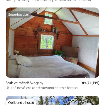
Superhostitel
Superhostitel
Srub ve městě Skogsby
Průměrné hodn
4,71 (199)
Útulná nově zrekonstruovaná chata s terasou
Oblíbené u hostů
Oblíbené u hostů