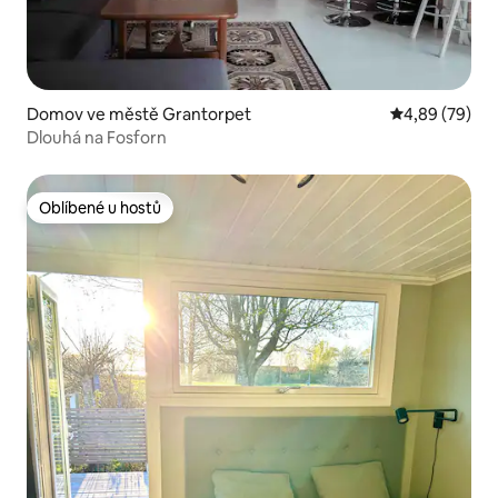
Domov ve městě Grantorpet
Průměrné hodn
4,89 (79)
Dlouhá na Fosforn
Oblíbené u hostů
Oblíbené u hostů