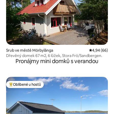
Srub ve městě Mörbylånga
Průměrné hodn
4,94 (66)
Dřevěný domek 67 m2, 6 lůžek, Stora Frö/Sandbergen.
Pronájmy mini domků s verandou
Oblíbené u hostů
Nejlepší v kategorii Oblíbené u hostů