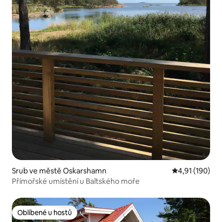
Srub ve městě Oskarshamn
Průměrné hodn
4,91 (190)
Přímořské umístění u Baltského moře
Oblíbené u hostů
Oblíbené u hostů