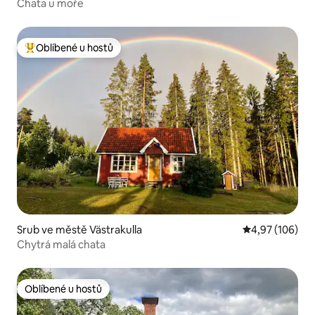
Chata u moře
Oblíbené u hostů
Nejlepší v kategorii Oblíbené u hostů
Srub ve městě Västrakulla
Průměrné hodn
4,97 (106)
Chytrá malá chata
Oblíbené u hostů
Oblíbené u hostů