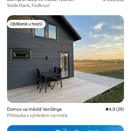
Stella Maris, Podkroví
Oblíbené u hostů
Oblíbené u hostů
Domov ve městě Ventlinge
Průměrné ho
4,9 (29)
Přístavba s výhledem na moře