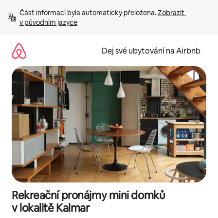
Přeskočit
Část informací byla automaticky přeložena. 
Zobrazit 
na
v původním jazyce
obsah
Dej své ubytování na Airbnb
Rekreační pronájmy mini domků
v lokalitě Kalmar