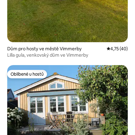
Dům pro hosty ve městě Vimmerby
Průměrné hod
4,75 (40)
Lilla gula, venkovský dům ve Vimmerby
Oblíbené u hostů
Oblíbené u hostů