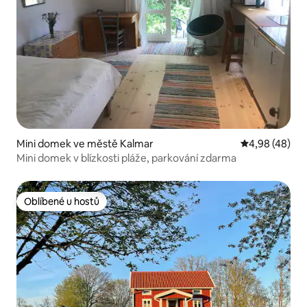
Mini domek ve městě Kalmar
Průměrné hod
4,98 (48)
Mini domek v blízkosti pláže, parkování zdarma
Oblíbené u hostů
Oblíbené u hostů