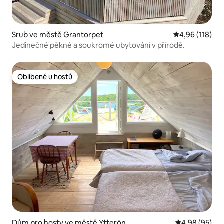
Srub ve městě Grantorpet
Průměrné hodn
4,96 (118)
Jedinečné pěkné a soukromé ubytování v přírodě.
Oblíbené u hostů
Oblíbené u hostů
Dům pro hosty ve městě Ytterön
Průměrné hodn
4,98 (95)