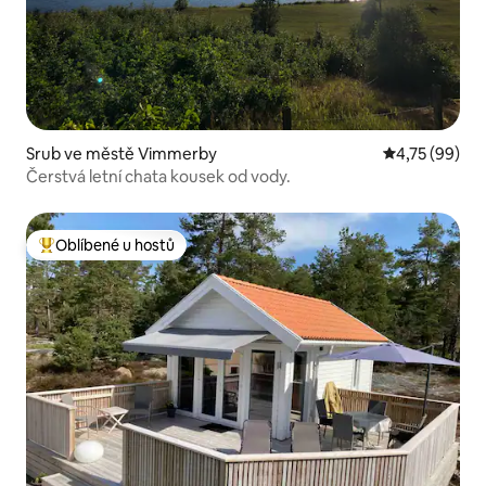
Srub ve městě Vimmerby
Průměrné hod
4,75 (99)
Čerstvá letní chata kousek od vody.
Oblíbené u hostů
Nejlepší v kategorii Oblíbené u hostů