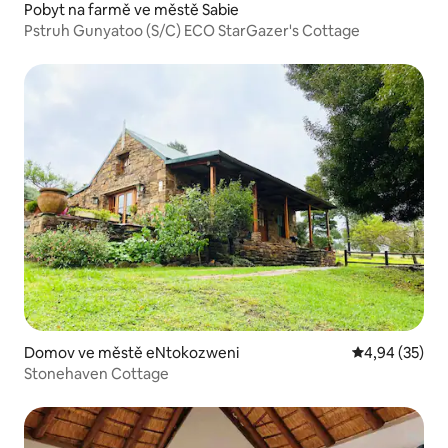
Pobyt na farmě ve městě Sabie
Pstruh Gunyatoo (S/C) ECO StarGazer's Cottage
Domov ve městě eNtokozweni
Průměrné hod
4,94 (35)
Stonehaven Cottage