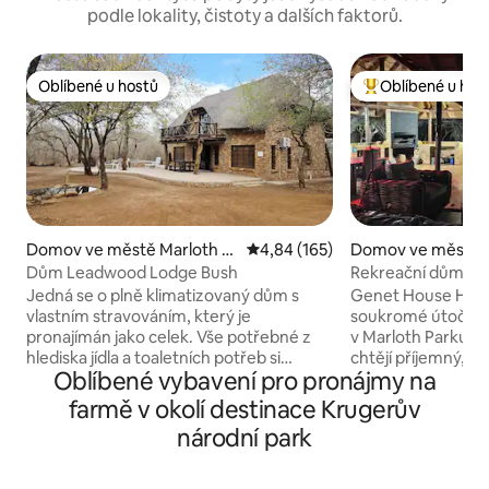
podle lokality, čistoty a dalších faktorů.
Oblíbené u hostů
Oblíbené u hos
Oblíbené u hostů
Nejlepší v kategor
Domov ve městě Marloth P
Průměrné hodnocení 4,84 z 5, 
4,84 (165)
Domov ve městě M
ark
rk
Dům Leadwood Lodge Bush
Rekreační dům G
Jedná se o plně klimatizovaný dům s
Genet House Holi
vlastním stravováním, který je
soukromé útočiště
pronajímán jako celek. Vše potřebné z
v Marloth Parku, u
hlediska jídla a toaletních potřeb si
chtějí příjemný, u
Oblíbené vybavení pro pronájmy na
musíte přivézt s sebou (ručníky a ložní
pobyt s výrazným
prádlo jsou k dispozici). Máme
a snadným přístup
farmě v okolí destinace Krugerův
invertorový systém, který umožňuje
v Národním parku 
národní park
osvětlení během přerušování dodávky
prostoru pro grilo
elektřiny. K dispozici jsou 2 obchody,
a divoké zvěři, kt
Bush Center a nákupní centrum
kolem domu, je to 