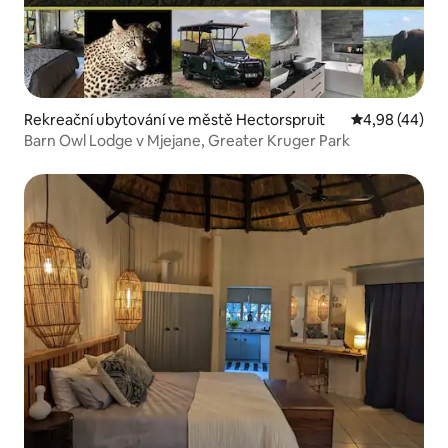
Rekreační ubytování ve městě Hectorspruit
Průměrné hod
4,98 (44)
Barn Owl Lodge v Mjejane, Greater Kruger Park