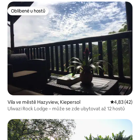
Oblíbené u hostů
Oblíbené u hostů
Vila ve městě Hazyview, Kiepersol
Průměrné hod
4,83 (42)
Ulwazi Rock Lodge – může se zde ubytovat až 12 hostů