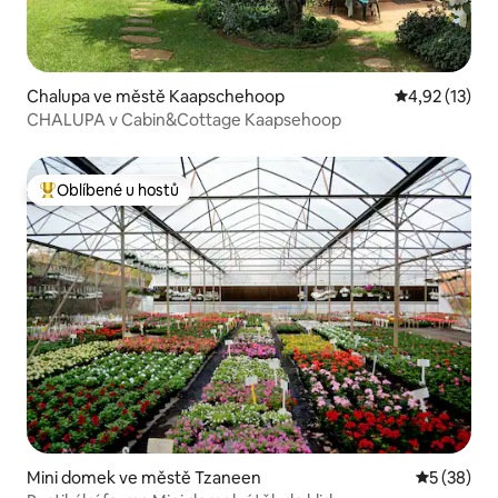
Chalupa ve městě Kaapschehoop
Průměrné hod
4,92 (13)
CHALUPA v Cabin&Cottage Kaapsehoop
Oblíbené u hostů
Nejlepší v kategorii Oblíbené u hostů
Mini domek ve městě Tzaneen
Průměrné 
5 (38)