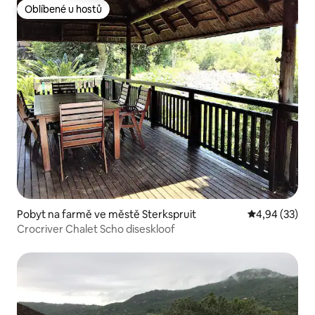
Oblíbené u hostů
Oblíbené u hostů
Pobyt na farmě ve městě Sterkspruit
Průměrné hod
4,94 (33)
Crocriver Chalet Scho diseskloof