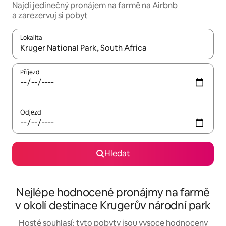
Najdi jedinečný pronájem na farmě na Airbnb
a zarezervuj si pobyt
Lokalita
Až budou výsledky k dispozici, můžeš si je procházet pomocí š
Příjezd
Odjezd
Hledat
Nejlépe hodnocené pronájmy na farmě
v okolí destinace Krugerův národní park
Hosté souhlasí: tyto pobyty jsou vysoce hodnoceny