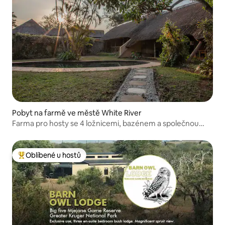
Pobyt na farmě ve městě White River
Farma pro hosty se 4 ložnicemi, bazénem a společnou
lapa
Oblíbené u hostů
Nejlepší v kategorii Oblíbené u hostů