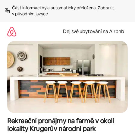
Přeskočit
Část informací byla automaticky přeložena. 
Zobrazit 
na
v původním jazyce
obsah
Dej své ubytování na Airbnb
Rekreační pronájmy na farmě v okolí
lokality Krugerův národní park