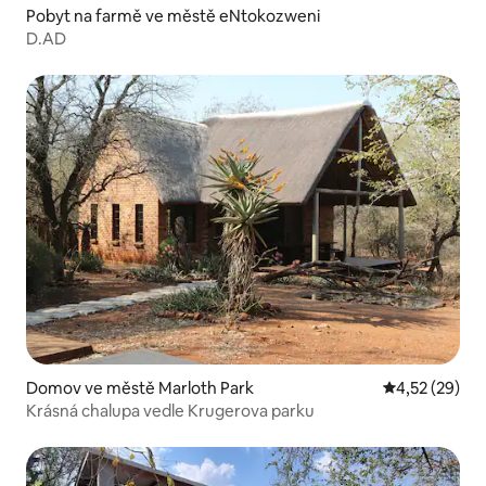
Pobyt na farmě ve městě eNtokozweni
D.AD
Domov ve městě Marloth Park
Průměrné hod
4,52 (29)
Krásná chalupa vedle Krugerova parku