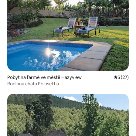
Pobyt na farmě ve městě Hazyview
Průměrné 
5 (27)
Rodinná chata Poinsettia