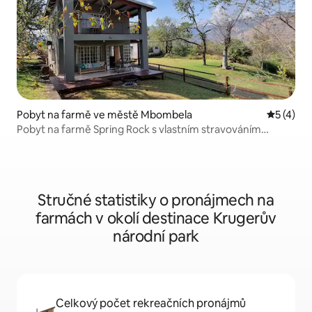
Pobyt na farmě ve městě Mbombela
Průměrné
5 (4)
Pobyt na farmě Spring Rock s vlastním stravováním
a prozkoumáváním
Stručné statistiky o pronájmech na
farmách v okolí destinace Krugerův
národní park
Celkový počet rekreačních pronájmů