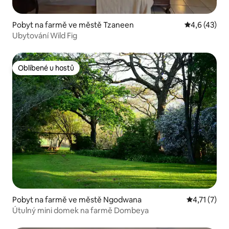
Pobyt na farmě ve městě Tzaneen
Průměrné ho
4,6 (43)
Ubytování Wild Fig
Oblíbené u hostů
Oblíbené u hostů
Pobyt na farmě ve městě Ngodwana
Průměrné ho
4,71 (7)
Útulný mini domek na farmě Dombeya