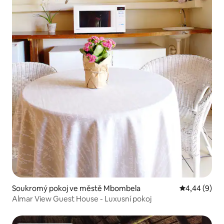
Soukromý pokoj ve městě Mbombela
Průměrné ho
4,44 (9)
Almar View Guest House - Luxusní pokoj