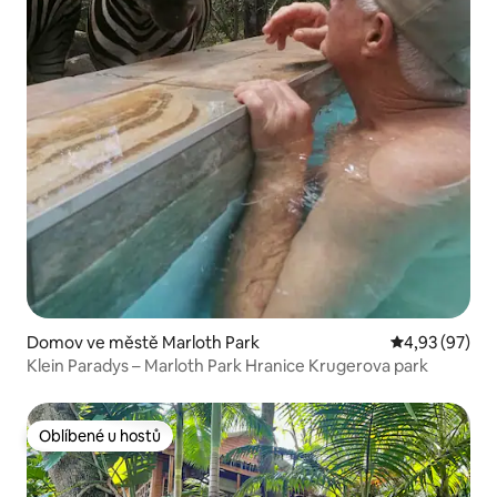
Domov ve městě Marloth Park
Průměrné hod
4,93 (97)
Klein Paradys – Marloth Park Hranice Krugerova park
Oblíbené u hostů
Oblíbené u hostů