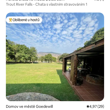
Trout River Falls - Chata s vlastním stravováním 1
Oblíbené u hostů
Nejlepší v kategorii Oblíbené u hostů
Domov ve městě Goedewill
Průměrné hod
4,97 (29)