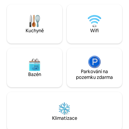
Marlothi, kde se dá koupit palivo.
rodiny, které hled
Probudíte se na zvuky buše,
dovolenou v buši s
nezapomeňte si dobrou baterku a
Cíl je jednoduchý: 
dalekohled. Bezplatné WiFi omezené na
působí klidně, je p
30 GB. Pokud potřebujete další data,
takový, jak bylo sl
Kuchyně
Wifi
kontaktujte nás.
Parkování na
Bazén
pozemku zdarma
Klimatizace